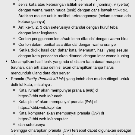
Jenis kata atau keterangan istilah semisal n (nomina), v (verba)
dengan warna merah muda (pink) dengan garis bawah titik-titik.
Arahkan mouse untuk melihat keterangannya (belum semua ada
keterangannya)
Arti ke-1, 2, 3 dan seterusnya ditandai dengan huruf tebal
dengan latar lingkaran
Contoh penggunaan lema/sub-lema ditandai dengan warna biru
Contoh dalam peribahasa ditandai dengan warna oranye
Ketika diklik hasil dari daftar kata "Memuat", hasil yang sesuai
dengan kata pencarian akan ditandai dengan latar warna kuning
Menampilkan hasil baik yang ada di dalam kata dasar maupun
turunan, dan arti atau definisi akan ditampilkan tanpa harus
mengunduh ulang data dari server
Pranala (
Pretty Permalink/Link
) yang indah dan mudah diingat untuk
definisi kata, misalnya :
Kata 'rumah' akan mempunyai pranala (
link
) di
https://kbbi.web.id/rumah
Kata 'pintar' akan mempunyai pranala (
link
) di
https://kbbi.web.id/pintar
Kata 'komputer' akan mempunyai pranala (
link
) di
https://kbbi.web.id/komputer
dan seterusnya
Sehingga diharapkan pranala (
link
) tersebut dapat digunakan sebagai