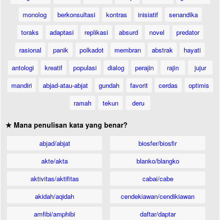
monolog
berkonsultasi
kontras
inisiatif
senandika
toraks
adaptasi
replikasi
absurd
novel
predator
rasional
panik
polkadot
membran
abstrak
hayati
antologi
kreatif
populasi
dialog
perajin
rajin
jujur
mandiri
abjad-atau-abjat
gundah
favorit
cerdas
optimis
ramah
tekun
deru
★ Mana penulisan kata yang benar?
abjad/abjat
biosfer/biosfir
akte/akta
blanko/blangko
aktivitas/aktifitas
cabai/cabe
akidah/aqidah
cendekiawan/cendikiawan
amfibi/amphibi
daftar/daptar