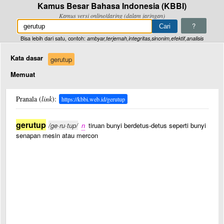
Kamus Besar Bahasa Indonesia (KBBI)
Kamus versi online/daring (dalam jaringan)
?
Bisa lebih dari satu, contoh:
ambyar,terjemah,integritas,sinonim,efektif,analisis
Kata dasar
gerutup
Memuat
Pranala (
link
):
https://kbbi.web.id/gerutup
gerutup
/ge·ru·tup/
n
tiruan bunyi berdetus-detus seperti bunyi
senapan mesin atau mercon