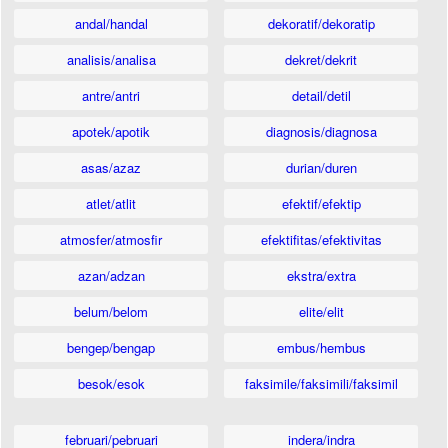
andal/handal
dekoratif/dekoratip
analisis/analisa
dekret/dekrit
antre/antri
detail/detil
apotek/apotik
diagnosis/diagnosa
asas/azaz
durian/duren
atlet/atlit
efektif/efektip
atmosfer/atmosfir
efektifitas/efektivitas
azan/adzan
ekstra/extra
belum/belom
elite/elit
bengep/bengap
embus/hembus
besok/esok
faksimile/faksimili/faksimil
februari/pebruari
indera/indra