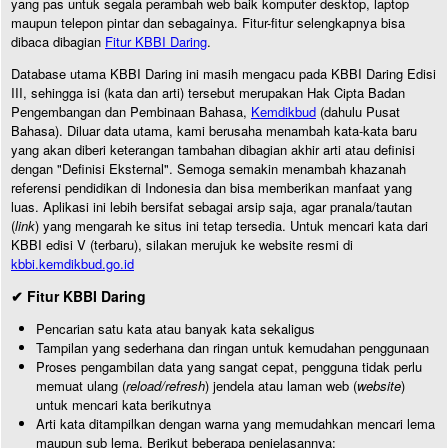
yang pas untuk segala perambah web baik komputer desktop, laptop
maupun telepon pintar dan sebagainya. Fitur-fitur selengkapnya bisa
dibaca dibagian
Fitur KBBI Daring
.
Database utama KBBI Daring ini masih mengacu pada KBBI Daring Edisi
III, sehingga isi (kata dan arti) tersebut merupakan Hak Cipta Badan
Pengembangan dan Pembinaan Bahasa,
Kemdikbud
(dahulu Pusat
Bahasa). Diluar data utama, kami berusaha menambah kata-kata baru
yang akan diberi keterangan tambahan dibagian akhir arti atau definisi
dengan "Definisi Eksternal". Semoga semakin menambah khazanah
referensi pendidikan di Indonesia dan bisa memberikan manfaat yang
luas. Aplikasi ini lebih bersifat sebagai arsip saja, agar pranala/tautan
(
link
) yang mengarah ke situs ini tetap tersedia. Untuk mencari kata dari
KBBI edisi V (terbaru), silakan merujuk ke website resmi di
kbbi.kemdikbud.go.id
✔ Fitur KBBI Daring
Pencarian satu kata atau banyak kata sekaligus
Tampilan yang sederhana dan ringan untuk kemudahan penggunaan
Proses pengambilan data yang sangat cepat, pengguna tidak perlu
memuat ulang (
reload/refresh
) jendela atau laman web (
website
)
untuk mencari kata berikutnya
Arti kata ditampilkan dengan warna yang memudahkan mencari lema
maupun sub lema. Berikut beberapa penjelasannya: