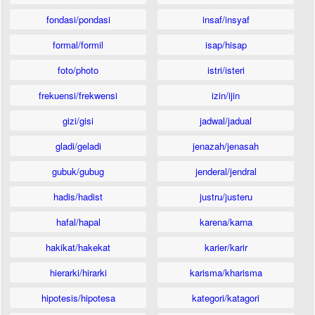
fondasi/pondasi
insaf/insyaf
formal/formil
isap/hisap
foto/photo
istri/isteri
frekuensi/frekwensi
izin/ijin
gizi/gisi
jadwal/jadual
gladi/geladi
jenazah/jenasah
gubuk/gubug
jenderal/jendral
hadis/hadist
justru/justeru
hafal/hapal
karena/karna
hakikat/hakekat
karier/karir
hierarki/hirarki
karisma/kharisma
hipotesis/hipotesa
kategori/katagori