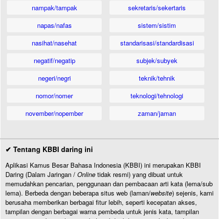
nampak/tampak
sekretaris/sekertaris
napas/nafas
sistem/sistim
nasihat/nasehat
standarisasi/standardisasi
negatif/negatip
subjek/subyek
negeri/negri
teknik/tehnik
nomor/nomer
teknologi/tehnologi
november/nopember
zaman/jaman
✔ Tentang KBBI daring ini
Aplikasi Kamus Besar Bahasa Indonesia (KBBI) ini merupakan KBBI
Daring (Dalam Jaringan /
Online
tidak resmi) yang dibuat untuk
memudahkan pencarian, penggunaan dan pembacaan arti kata (lema/sub
lema). Berbeda dengan beberapa situs web (laman/
website
) sejenis, kami
berusaha memberikan berbagai fitur lebih, seperti kecepatan akses,
tampilan dengan berbagai warna pembeda untuk jenis kata, tampilan