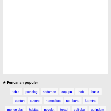
★ Pencarian populer
fobia
psikolog
abdomen
sepupu
hobi
basis
pantun
suvenir
komoditas
semburat
karmina
mengoleksi
habitat
novelet
terapi
solilokui
gurindam