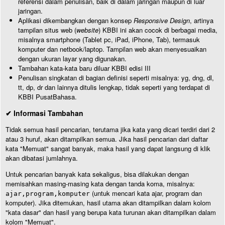
referensi dalam penulisan, baik di dalam jaringan maupun di luar
jaringan.
Aplikasi dikembangkan dengan konsep
Responsive Design
, artinya
tampilan situs web (
website
) KBBI ini akan cocok di berbagai media,
misalnya smartphone (Tablet pc, iPad, iPhone, Tab), termasuk
komputer dan netbook/laptop. Tampilan web akan menyesuaikan
dengan ukuran layar yang digunakan.
Tambahan kata-kata baru diluar KBBI edisi III
Penulisan singkatan di bagian definisi seperti misalnya: yg, dng, dl,
tt, dp, dr dan lainnya ditulis lengkap, tidak seperti yang terdapat di
KBBI PusatBahasa.
✔ Informasi Tambahan
Tidak semua hasil pencarian, terutama jika kata yang dicari terdiri dari 2
atau 3 huruf, akan ditampilkan semua. Jika hasil pencarian dari daftar
kata "Memuat" sangat banyak, maka hasil yang dapat langsung di klik
akan dibatasi jumlahnya.
Untuk pencarian banyak kata sekaligus, bisa dilakukan dengan
memisahkan masing-masing kata dengan tanda koma, misalnya:
(untuk mencari kata ajar, program dan
ajar,program,komputer
komputer). Jika ditemukan, hasil utama akan ditampilkan dalam kolom
"kata dasar" dan hasil yang berupa kata turunan akan ditampilkan dalam
kolom "Memuat".