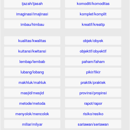
ijazah/ijasah
komoditi/komoditas
imaginasi/imajinasi
komplet/komplit
imbau/himbau
kreatif/kreatip
kualitas/kwalitas
objek/obyek
kuitansi/kwitansi
objektif/obyektif
lembap/lembab
paham/faham
lubang/lobang
pikir/fikir
makhluk/mahluk
praktik/praktek
masjid/mesjid
provinsi/propinsi
metode/metoda
rapot/rapor
menyolok/mencolok
risiko/resiko
miliar/milyar
sariawan/seriawan