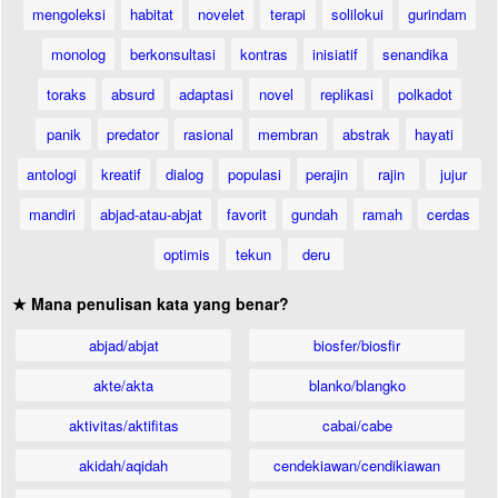
mengoleksi
habitat
novelet
terapi
solilokui
gurindam
monolog
berkonsultasi
kontras
inisiatif
senandika
toraks
absurd
adaptasi
novel
replikasi
polkadot
panik
predator
rasional
membran
abstrak
hayati
antologi
kreatif
dialog
populasi
perajin
rajin
jujur
mandiri
abjad-atau-abjat
favorit
gundah
ramah
cerdas
optimis
tekun
deru
★ Mana penulisan kata yang benar?
abjad/abjat
biosfer/biosfir
akte/akta
blanko/blangko
aktivitas/aktifitas
cabai/cabe
akidah/aqidah
cendekiawan/cendikiawan