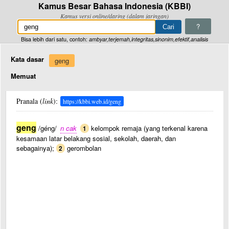
Kamus Besar Bahasa Indonesia (KBBI)
Kamus versi online/daring (dalam jaringan)
?
Bisa lebih dari satu, contoh:
ambyar,terjemah,integritas,sinonim,efektif,analisis
Kata dasar
geng
Memuat
Pranala (
link
):
https://kbbi.web.id/geng
geng
/géng/
n cak
kelompok remaja (yang terkenal karena
1
kesamaan latar belakang sosial, sekolah, daerah, dan
sebagainya);
gerombolan
2