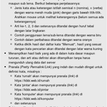
maupun sub lema. Berikut beberapa penjelasannya:
Jenis kata atau keterangan istilah semisal n (nomina), v (verba)
dengan warna merah muda (pink) dengan garis bawah titik-titik.
Arahkan mouse untuk melihat keterangannya (belum semua ada
keterangannya)
Arti ke-1, 2, 3 dan seterusnya ditandai dengan huruf tebal
dengan latar lingkaran
Contoh penggunaan lema/sub-lema ditandai dengan warna biru
Contoh dalam peribahasa ditandai dengan warna oranye
Ketika diklik hasil dari daftar kata "Memuat", hasil yang sesuai
dengan kata pencarian akan ditandai dengan latar warna kuning
Menampilkan hasil baik yang ada di dalam kata dasar maupun
turunan, dan arti atau definisi akan ditampilkan tanpa harus
mengunduh ulang data dari server
Pranala (
Pretty Permalink/Link
) yang indah dan mudah diingat untuk
definisi kata, misalnya :
Kata 'rumah' akan mempunyai pranala (
link
) di
https://kbbi.web.id/rumah
Kata 'pintar' akan mempunyai pranala (
link
) di
https://kbbi.web.id/pintar
Kata 'komputer' akan mempunyai pranala (
link
) di
https://kbbi.web.id/komputer
dan seterusnya