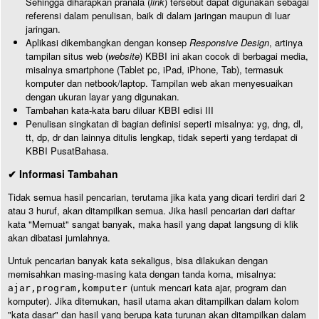
Sehingga diharapkan pranala (
link
) tersebut dapat digunakan sebagai
referensi dalam penulisan, baik di dalam jaringan maupun di luar
jaringan.
Aplikasi dikembangkan dengan konsep
Responsive Design
, artinya
tampilan situs web (
website
) KBBI ini akan cocok di berbagai media,
misalnya smartphone (Tablet pc, iPad, iPhone, Tab), termasuk
komputer dan netbook/laptop. Tampilan web akan menyesuaikan
dengan ukuran layar yang digunakan.
Tambahan kata-kata baru diluar KBBI edisi III
Penulisan singkatan di bagian definisi seperti misalnya: yg, dng, dl,
tt, dp, dr dan lainnya ditulis lengkap, tidak seperti yang terdapat di
KBBI PusatBahasa.
✔ Informasi Tambahan
Tidak semua hasil pencarian, terutama jika kata yang dicari terdiri dari 2
atau 3 huruf, akan ditampilkan semua. Jika hasil pencarian dari daftar
kata "Memuat" sangat banyak, maka hasil yang dapat langsung di klik
akan dibatasi jumlahnya.
Untuk pencarian banyak kata sekaligus, bisa dilakukan dengan
memisahkan masing-masing kata dengan tanda koma, misalnya:
(untuk mencari kata ajar, program dan
ajar,program,komputer
komputer). Jika ditemukan, hasil utama akan ditampilkan dalam kolom
"kata dasar" dan hasil yang berupa kata turunan akan ditampilkan dalam