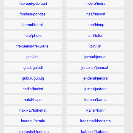
februari/pebruari
indera/indra
fondasi/pondasi
insaf/insyaf
formal/formil
isap/hisap
foto/photo
istri/isteri
frekuensi/frekwensi
izin/ijin
gizi/gisi
jadwal/jadual
gladi/geladi
jenazah/jenasah
gubuk/gubug
jenderal/jendral
hadis/hadist
justru/justeru
hafal/hapal
karena/karna
hakikat/hakekat
karier/karir
hierarki/hirarki
karisma/kharisma
hipotesis/hipotesa
kategori/katagori