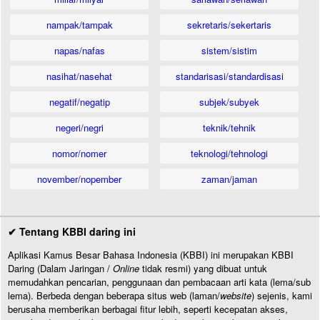
nampak/tampak
sekretaris/sekertaris
napas/nafas
sistem/sistim
nasihat/nasehat
standarisasi/standardisasi
negatif/negatip
subjek/subyek
negeri/negri
teknik/tehnik
nomor/nomer
teknologi/tehnologi
november/nopember
zaman/jaman
✔ Tentang KBBI daring ini
Aplikasi Kamus Besar Bahasa Indonesia (KBBI) ini merupakan KBBI
Daring (Dalam Jaringan /
Online
tidak resmi) yang dibuat untuk
memudahkan pencarian, penggunaan dan pembacaan arti kata (lema/sub
lema). Berbeda dengan beberapa situs web (laman/
website
) sejenis, kami
berusaha memberikan berbagai fitur lebih, seperti kecepatan akses,