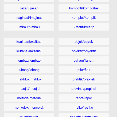
ijazah/ijasah
komoditi/komoditas
imaginasi/imajinasi
komplet/komplit
imbau/himbau
kreatif/kreatip
kualitas/kwalitas
objek/obyek
kuitansi/kwitansi
objektif/obyektif
lembap/lembab
paham/faham
lubang/lobang
pikir/fikir
makhluk/mahluk
praktik/praktek
masjid/mesjid
provinsi/propinsi
metode/metoda
rapot/rapor
menyolok/mencolok
risiko/resiko
miliar/milyar
sariawan/seriawan