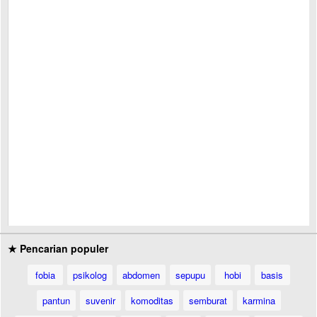
★ Pencarian populer
fobia
psikolog
abdomen
sepupu
hobi
basis
pantun
suvenir
komoditas
semburat
karmina