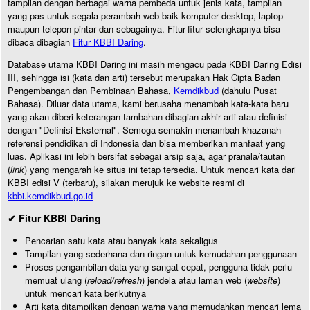
tampilan dengan berbagai warna pembeda untuk jenis kata, tampilan
yang pas untuk segala perambah web baik komputer desktop, laptop
maupun telepon pintar dan sebagainya. Fitur-fitur selengkapnya bisa
dibaca dibagian
Fitur KBBI Daring
.
Database utama KBBI Daring ini masih mengacu pada KBBI Daring Edisi
III, sehingga isi (kata dan arti) tersebut merupakan Hak Cipta Badan
Pengembangan dan Pembinaan Bahasa,
Kemdikbud
(dahulu Pusat
Bahasa). Diluar data utama, kami berusaha menambah kata-kata baru
yang akan diberi keterangan tambahan dibagian akhir arti atau definisi
dengan "Definisi Eksternal". Semoga semakin menambah khazanah
referensi pendidikan di Indonesia dan bisa memberikan manfaat yang
luas. Aplikasi ini lebih bersifat sebagai arsip saja, agar pranala/tautan
(
link
) yang mengarah ke situs ini tetap tersedia. Untuk mencari kata dari
KBBI edisi V (terbaru), silakan merujuk ke website resmi di
kbbi.kemdikbud.go.id
✔ Fitur KBBI Daring
Pencarian satu kata atau banyak kata sekaligus
Tampilan yang sederhana dan ringan untuk kemudahan penggunaan
Proses pengambilan data yang sangat cepat, pengguna tidak perlu
memuat ulang (
reload/refresh
) jendela atau laman web (
website
)
untuk mencari kata berikutnya
Arti kata ditampilkan dengan warna yang memudahkan mencari lema