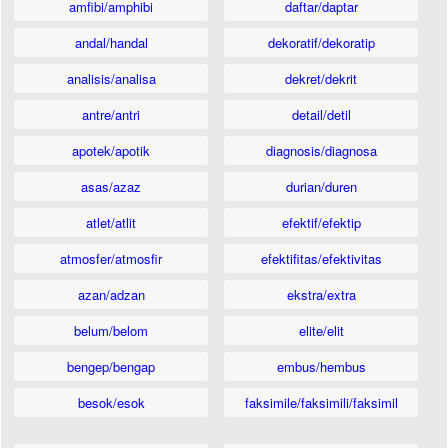
amfibi/amphibi
daftar/daptar
andal/handal
dekoratif/dekoratip
analisis/analisa
dekret/dekrit
antre/antri
detail/detil
apotek/apotik
diagnosis/diagnosa
asas/azaz
durian/duren
atlet/atlit
efektif/efektip
atmosfer/atmosfir
efektifitas/efektivitas
azan/adzan
ekstra/extra
belum/belom
elite/elit
bengep/bengap
embus/hembus
besok/esok
faksimile/faksimili/faksimil