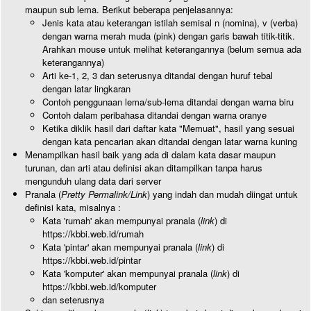
maupun sub lema. Berikut beberapa penjelasannya:
Jenis kata atau keterangan istilah semisal n (nomina), v (verba)
dengan warna merah muda (pink) dengan garis bawah titik-titik.
Arahkan mouse untuk melihat keterangannya (belum semua ada
keterangannya)
Arti ke-1, 2, 3 dan seterusnya ditandai dengan huruf tebal
dengan latar lingkaran
Contoh penggunaan lema/sub-lema ditandai dengan warna biru
Contoh dalam peribahasa ditandai dengan warna oranye
Ketika diklik hasil dari daftar kata "Memuat", hasil yang sesuai
dengan kata pencarian akan ditandai dengan latar warna kuning
Menampilkan hasil baik yang ada di dalam kata dasar maupun
turunan, dan arti atau definisi akan ditampilkan tanpa harus
mengunduh ulang data dari server
Pranala (
Pretty Permalink/Link
) yang indah dan mudah diingat untuk
definisi kata, misalnya :
Kata 'rumah' akan mempunyai pranala (
link
) di
https://kbbi.web.id/rumah
Kata 'pintar' akan mempunyai pranala (
link
) di
https://kbbi.web.id/pintar
Kata 'komputer' akan mempunyai pranala (
link
) di
https://kbbi.web.id/komputer
dan seterusnya