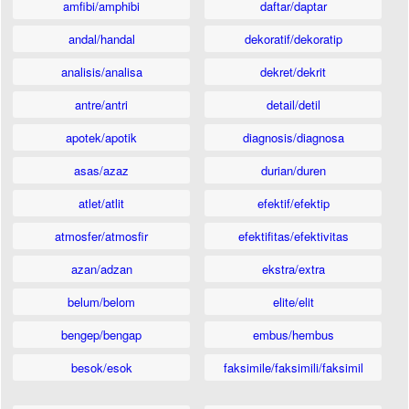
amfibi/amphibi
daftar/daptar
andal/handal
dekoratif/dekoratip
analisis/analisa
dekret/dekrit
antre/antri
detail/detil
apotek/apotik
diagnosis/diagnosa
asas/azaz
durian/duren
atlet/atlit
efektif/efektip
atmosfer/atmosfir
efektifitas/efektivitas
azan/adzan
ekstra/extra
belum/belom
elite/elit
bengep/bengap
embus/hembus
besok/esok
faksimile/faksimili/faksimil