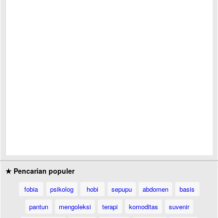
★ Pencarian populer
fobia
psikolog
hobi
sepupu
abdomen
basis
pantun
mengoleksi
terapi
komoditas
suvenir