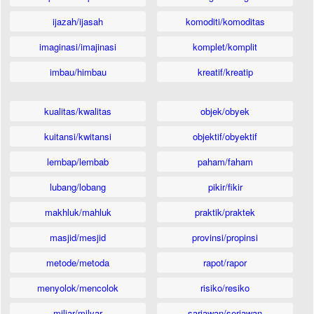
ijazah/ijasah
komoditi/komoditas
imaginasi/imajinasi
komplet/komplit
imbau/himbau
kreatif/kreatip
kualitas/kwalitas
objek/obyek
kuitansi/kwitansi
objektif/obyektif
lembap/lembab
paham/faham
lubang/lobang
pikir/fikir
makhluk/mahluk
praktik/praktek
masjid/mesjid
provinsi/propinsi
metode/metoda
rapot/rapor
menyolok/mencolok
risiko/resiko
miliar/milyar
sariawan/seriawan