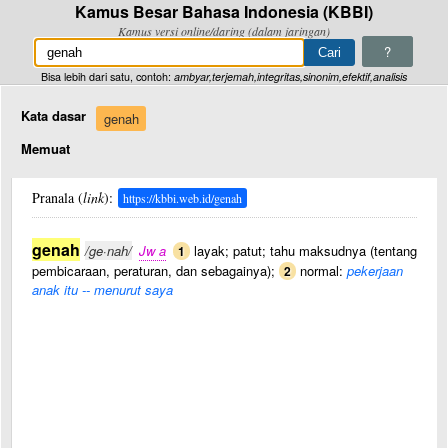
Kamus Besar Bahasa Indonesia (KBBI)
Kamus versi online/daring (dalam jaringan)
?
Bisa lebih dari satu, contoh:
ambyar,terjemah,integritas,sinonim,efektif,analisis
Kata dasar
genah
Memuat
Pranala (
link
):
https://kbbi.web.id/genah
genah
/ge·nah/
Jw a
layak; patut; tahu maksudnya (tentang
1
pembicaraan, peraturan, dan sebagainya);
normal:
pekerjaan
2
anak itu -- menurut saya