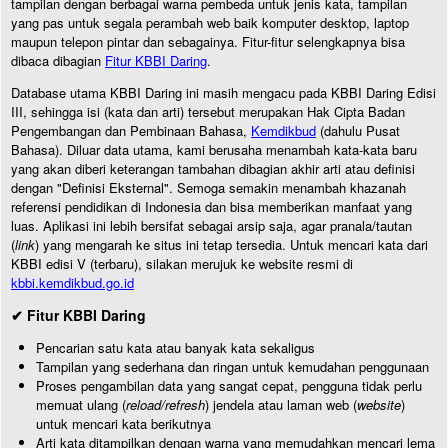
tampilan dengan berbagai warna pembeda untuk jenis kata, tampilan
yang pas untuk segala perambah web baik komputer desktop, laptop
maupun telepon pintar dan sebagainya. Fitur-fitur selengkapnya bisa
dibaca dibagian
Fitur KBBI Daring
.
Database utama KBBI Daring ini masih mengacu pada KBBI Daring Edisi
III, sehingga isi (kata dan arti) tersebut merupakan Hak Cipta Badan
Pengembangan dan Pembinaan Bahasa,
Kemdikbud
(dahulu Pusat
Bahasa). Diluar data utama, kami berusaha menambah kata-kata baru
yang akan diberi keterangan tambahan dibagian akhir arti atau definisi
dengan "Definisi Eksternal". Semoga semakin menambah khazanah
referensi pendidikan di Indonesia dan bisa memberikan manfaat yang
luas. Aplikasi ini lebih bersifat sebagai arsip saja, agar pranala/tautan
(
link
) yang mengarah ke situs ini tetap tersedia. Untuk mencari kata dari
KBBI edisi V (terbaru), silakan merujuk ke website resmi di
kbbi.kemdikbud.go.id
✔ Fitur KBBI Daring
Pencarian satu kata atau banyak kata sekaligus
Tampilan yang sederhana dan ringan untuk kemudahan penggunaan
Proses pengambilan data yang sangat cepat, pengguna tidak perlu
memuat ulang (
reload/refresh
) jendela atau laman web (
website
)
untuk mencari kata berikutnya
Arti kata ditampilkan dengan warna yang memudahkan mencari lema