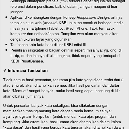
Sehingga diharapkan pranala (
link
) tersebut dapat digunakan sebagai
referensi dalam penulisan, baik di dalam jaringan maupun di luar
jaringan.
Aplikasi dikembangkan dengan konsep
Responsive Design
, artinya
tampilan situs web (
website
) KBBI ini akan cocok di berbagai media,
misalnya smartphone (Tablet pc, iPad, iPhone, Tab), termasuk
komputer dan netbook/laptop. Tampilan web akan menyesuaikan
dengan ukuran layar yang digunakan.
Tambahan kata-kata baru diluar KBBI edisi III
Penulisan singkatan di bagian definisi seperti misalnya: yg, dng, dl,
tt, dp, dr dan lainnya ditulis lengkap, tidak seperti yang terdapat di
KBBI PusatBahasa.
✔ Informasi Tambahan
Tidak semua hasil pencarian, terutama jika kata yang dicari terdiri dari 2
atau 3 huruf, akan ditampilkan semua. Jika hasil pencarian dari daftar
kata "Memuat" sangat banyak, maka hasil yang dapat langsung di klik
akan dibatasi jumlahnya.
Untuk pencarian banyak kata sekaligus, bisa dilakukan dengan
memisahkan masing-masing kata dengan tanda koma, misalnya:
(untuk mencari kata ajar, program dan
ajar,program,komputer
komputer). Jika ditemukan, hasil utama akan ditampilkan dalam kolom
"kata dasar" dan hasil yang berupa kata turunan akan ditampilkan dalam