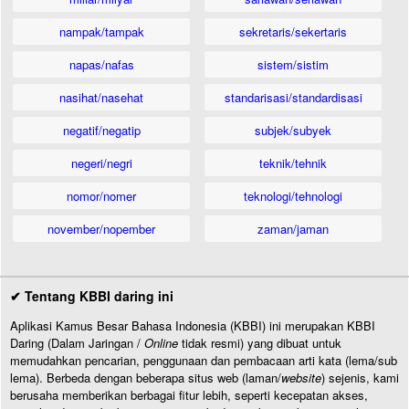
nampak/tampak
sekretaris/sekertaris
napas/nafas
sistem/sistim
nasihat/nasehat
standarisasi/standardisasi
negatif/negatip
subjek/subyek
negeri/negri
teknik/tehnik
nomor/nomer
teknologi/tehnologi
november/nopember
zaman/jaman
✔ Tentang KBBI daring ini
Aplikasi Kamus Besar Bahasa Indonesia (KBBI) ini merupakan KBBI
Daring (Dalam Jaringan /
Online
tidak resmi) yang dibuat untuk
memudahkan pencarian, penggunaan dan pembacaan arti kata (lema/sub
lema). Berbeda dengan beberapa situs web (laman/
website
) sejenis, kami
berusaha memberikan berbagai fitur lebih, seperti kecepatan akses,