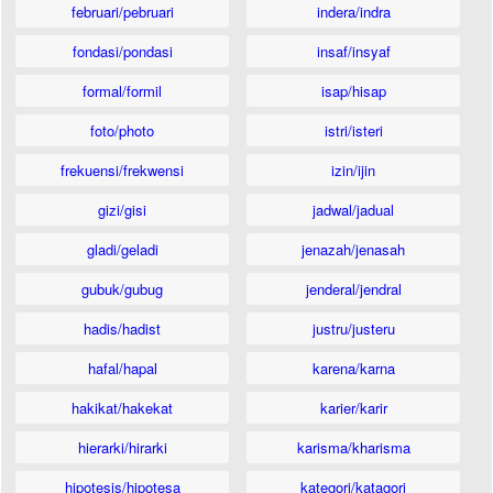
februari/pebruari
indera/indra
fondasi/pondasi
insaf/insyaf
formal/formil
isap/hisap
foto/photo
istri/isteri
frekuensi/frekwensi
izin/ijin
gizi/gisi
jadwal/jadual
gladi/geladi
jenazah/jenasah
gubuk/gubug
jenderal/jendral
hadis/hadist
justru/justeru
hafal/hapal
karena/karna
hakikat/hakekat
karier/karir
hierarki/hirarki
karisma/kharisma
hipotesis/hipotesa
kategori/katagori