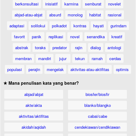
berkonsultasi
inisiatif
karmina
semburat
novelet
abjad-atau-abjat
absurd
monolog
habitat
rasional
adaptasi
solilokui
polkadot
kontras
hayati
gurindam
favorit
panik
replikasi
novel
senandika
kreatif
abstrak
toraks
predator
rajin
dialog
antologi
membran
mandiri
jujur
tekun
ramah
cerdas
populasi
perajin
mengelak
aktivitas-atau-aktifitas
optimis
★ Mana penulisan kata yang benar?
abjad/abjat
biosfer/biosfir
akte/akta
blanko/blangko
aktivitas/aktifitas
cabai/cabe
akidah/aqidah
cendekiawan/cendikiawan