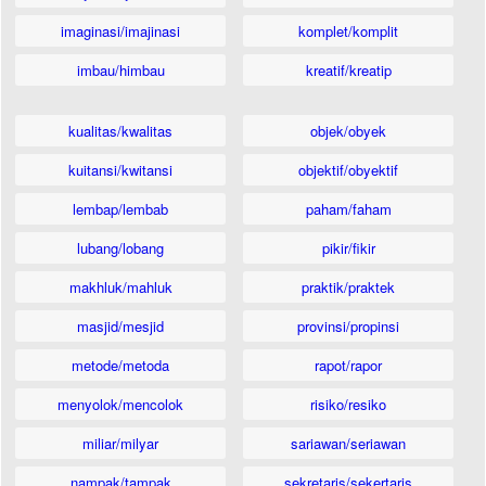
imaginasi/imajinasi
komplet/komplit
imbau/himbau
kreatif/kreatip
kualitas/kwalitas
objek/obyek
kuitansi/kwitansi
objektif/obyektif
lembap/lembab
paham/faham
lubang/lobang
pikir/fikir
makhluk/mahluk
praktik/praktek
masjid/mesjid
provinsi/propinsi
metode/metoda
rapot/rapor
menyolok/mencolok
risiko/resiko
miliar/milyar
sariawan/seriawan
nampak/tampak
sekretaris/sekertaris