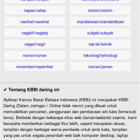
napas/nafas
sistem/sistim
nasihat/nasehat
standarisasi/standardisasi
negatif/negatip
subjek/subyek
negeri/negri
teknik/tehnik
nomor/nomer
teknologi/tehnologi
november/nopember
zaman/jaman
✔ Tentang KBBI daring ini
Aplikasi Kamus Besar Bahasa Indonesia (KBBI) ini merupakan KBBI
Daring (Dalam Jaringan /
Online
tidak resmi) yang dibuat untuk
memudahkan pencarian, penggunaan dan pembacaan arti kata (lema/sub
lema). Berbeda dengan beberapa situs web (laman/
website
) sejenis, kami
berusaha memberikan berbagai fitur lebih, seperti kecepatan akses,
tampilan dengan berbagai warna pembeda untuk jenis kata, tampilan
yang pas untuk segala perambah web baik komputer desktop, laptop