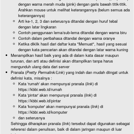
dengan warna merah muda (pink) dengan garis bawah titik-titik.
Arahkan mouse untuk melihat keterangannya (belum semua ada
keterangannya)
Arti ke-1, 2, 3 dan seterusnya ditandai dengan huruf tebal
dengan latar lingkaran
Contoh penggunaan lema/sub-lema ditandai dengan warna biru
Contoh dalam peribahasa ditandai dengan warna oranye
Ketika diklik hasil dari daftar kata "Memuat", hasil yang sesuai
dengan kata pencarian akan ditandai dengan latar warna kuning
Menampilkan hasil baik yang ada di dalam kata dasar maupun
turunan, dan arti atau definisi akan ditampilkan tanpa harus
mengunduh ulang data dari server
Pranala (
Pretty Permalink/Link
) yang indah dan mudah diingat untuk
definisi kata, misalnya :
Kata 'rumah' akan mempunyai pranala (
link
) di
https://kbbi.web.id/rumah
Kata 'pintar' akan mempunyai pranala (
link
) di
https://kbbi.web.id/pintar
Kata 'komputer' akan mempunyai pranala (
link
) di
https://kbbi.web.id/komputer
dan seterusnya
Sehingga diharapkan pranala (
link
) tersebut dapat digunakan sebagai
referensi dalam penulisan, baik di dalam jaringan maupun di luar