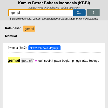
Kamus Besar Bahasa Indonesia (KBBI)
Kamus versi online/daring (dalam jaringan)
?
Bisa lebih dari satu, contoh:
ambyar,terjemah,integritas,sinonim,efektif,analisis
Kata dasar
gempil
Memuat
Pranala (
link
):
https://kbbi.web.id/gempil
gempil
/gem·pil/
n
cuil sedikit pada bagian pinggir atau tepinya