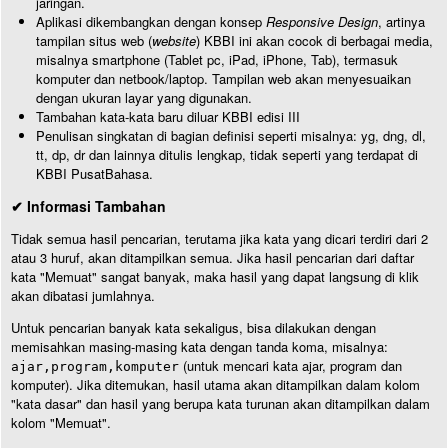
jaringan.
Aplikasi dikembangkan dengan konsep
Responsive Design
, artinya
tampilan situs web (
website
) KBBI ini akan cocok di berbagai media,
misalnya smartphone (Tablet pc, iPad, iPhone, Tab), termasuk
komputer dan netbook/laptop. Tampilan web akan menyesuaikan
dengan ukuran layar yang digunakan.
Tambahan kata-kata baru diluar KBBI edisi III
Penulisan singkatan di bagian definisi seperti misalnya: yg, dng, dl,
tt, dp, dr dan lainnya ditulis lengkap, tidak seperti yang terdapat di
KBBI PusatBahasa.
✔ Informasi Tambahan
Tidak semua hasil pencarian, terutama jika kata yang dicari terdiri dari 2
atau 3 huruf, akan ditampilkan semua. Jika hasil pencarian dari daftar
kata "Memuat" sangat banyak, maka hasil yang dapat langsung di klik
akan dibatasi jumlahnya.
Untuk pencarian banyak kata sekaligus, bisa dilakukan dengan
memisahkan masing-masing kata dengan tanda koma, misalnya:
(untuk mencari kata ajar, program dan
ajar,program,komputer
komputer). Jika ditemukan, hasil utama akan ditampilkan dalam kolom
"kata dasar" dan hasil yang berupa kata turunan akan ditampilkan dalam
kolom "Memuat".