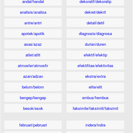
andal/handal
dekoratif/dekoratip
analisis/analisa
dekret/dekrit
antre/antri
detail/detil
apotek/apotik
diagnosis/diagnosa
asas/azaz
durian/duren
atlet/atlit
efektif/efektip
atmosfer/atmosfir
efektifitas/efektivitas
azan/adzan
ekstra/extra
belum/belom
elite/elit
bengep/bengap
embus/hembus
besok/esok
faksimile/faksimili/faksimil
februari/pebruari
indera/indra