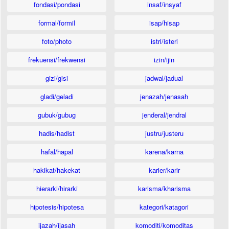
fondasi/pondasi
insaf/insyaf
formal/formil
isap/hisap
foto/photo
istri/isteri
frekuensi/frekwensi
izin/ijin
gizi/gisi
jadwal/jadual
gladi/geladi
jenazah/jenasah
gubuk/gubug
jenderal/jendral
hadis/hadist
justru/justeru
hafal/hapal
karena/karna
hakikat/hakekat
karier/karir
hierarki/hirarki
karisma/kharisma
hipotesis/hipotesa
kategori/katagori
ijazah/ijasah
komoditi/komoditas