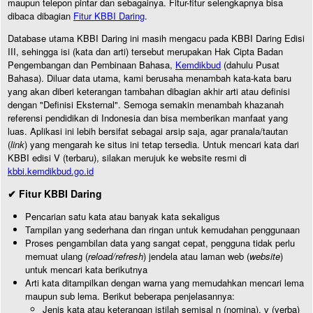
maupun telepon pintar dan sebagainya. Fitur-fitur selengkapnya bisa
dibaca dibagian
Fitur KBBI Daring
.
Database utama KBBI Daring ini masih mengacu pada KBBI Daring Edisi
III, sehingga isi (kata dan arti) tersebut merupakan Hak Cipta Badan
Pengembangan dan Pembinaan Bahasa,
Kemdikbud
(dahulu Pusat
Bahasa). Diluar data utama, kami berusaha menambah kata-kata baru
yang akan diberi keterangan tambahan dibagian akhir arti atau definisi
dengan "Definisi Eksternal". Semoga semakin menambah khazanah
referensi pendidikan di Indonesia dan bisa memberikan manfaat yang
luas. Aplikasi ini lebih bersifat sebagai arsip saja, agar pranala/tautan
(
link
) yang mengarah ke situs ini tetap tersedia. Untuk mencari kata dari
KBBI edisi V (terbaru), silakan merujuk ke website resmi di
kbbi.kemdikbud.go.id
✔ Fitur KBBI Daring
Pencarian satu kata atau banyak kata sekaligus
Tampilan yang sederhana dan ringan untuk kemudahan penggunaan
Proses pengambilan data yang sangat cepat, pengguna tidak perlu
memuat ulang (
reload/refresh
) jendela atau laman web (
website
)
untuk mencari kata berikutnya
Arti kata ditampilkan dengan warna yang memudahkan mencari lema
maupun sub lema. Berikut beberapa penjelasannya:
Jenis kata atau keterangan istilah semisal n (nomina), v (verba)