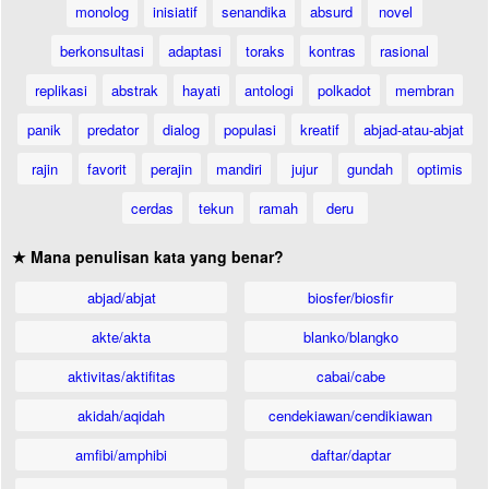
monolog
inisiatif
senandika
absurd
novel
berkonsultasi
adaptasi
toraks
kontras
rasional
replikasi
abstrak
hayati
antologi
polkadot
membran
panik
predator
dialog
populasi
kreatif
abjad-atau-abjat
rajin
favorit
perajin
mandiri
jujur
gundah
optimis
cerdas
tekun
ramah
deru
★ Mana penulisan kata yang benar?
abjad/abjat
biosfer/biosfir
akte/akta
blanko/blangko
aktivitas/aktifitas
cabai/cabe
akidah/aqidah
cendekiawan/cendikiawan
amfibi/amphibi
daftar/daptar