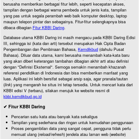
berusaha memberikan berbagai fitur lebih, seperti kecepatan akses,
tampilan dengan berbagai warna pembeda untuk jenis kata, tampilan
yang pas untuk segala perambah web baik komputer desktop, laptop
maupun telepon pintar dan sebagainya. Fitur-fitur selengkapnya bisa
dibaca dibagian
Fitur KBBI Daring
.
Database utama KBBI Daring ini masih mengacu pada KBBI Daring Edisi
III, sehingga isi (kata dan arti) tersebut merupakan Hak Cipta Badan
Pengembangan dan Pembinaan Bahasa,
Kemdikbud
(dahulu Pusat
Bahasa). Diluar data utama, kami berusaha menambah kata-kata baru
yang akan diberi keterangan tambahan dibagian akhir arti atau definisi
dengan "Definisi Eksternal". Semoga semakin menambah khazanah
referensi pendidikan di Indonesia dan bisa memberikan manfaat yang
luas. Aplikasi ini lebih bersifat sebagai arsip saja, agar pranala/tautan
(
link
) yang mengarah ke situs ini tetap tersedia. Untuk mencari kata dari
KBBI edisi V (terbaru), silakan merujuk ke website resmi di
kbbi.kemdikbud.go.id
✔ Fitur KBBI Daring
Pencarian satu kata atau banyak kata sekaligus
Tampilan yang sederhana dan ringan untuk kemudahan penggunaan
Proses pengambilan data yang sangat cepat, pengguna tidak perlu
memuat ulang (
reload/refresh
) jendela atau laman web (
website
)