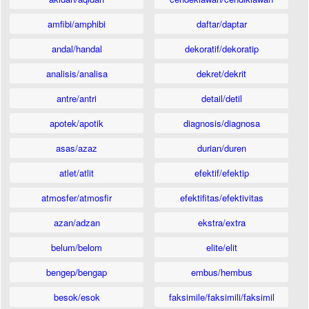
amfibi/amphibi
daftar/daptar
andal/handal
dekoratif/dekoratip
analisis/analisa
dekret/dekrit
antre/antri
detail/detil
apotek/apotik
diagnosis/diagnosa
asas/azaz
durian/duren
atlet/atlit
efektif/efektip
atmosfer/atmosfir
efektifitas/efektivitas
azan/adzan
ekstra/extra
belum/belom
elite/elit
bengep/bengap
embus/hembus
besok/esok
faksimile/faksimili/faksimil