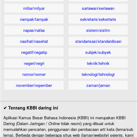
miliar/milyar
sariawan/seriawan
nampak/tampak
sekretaris/sekertaris
napas/nafas
sistem/sistim
nasihat/nasehat
standarisasi/standardisasi
negatif/negatip
subjek/subyek
negeri/negri
teknik/tehnik
nomor/nomer
teknologi/tehnologi
november/nopember
zaman/jaman
✔ Tentang KBBI daring ini
Aplikasi Kamus Besar Bahasa Indonesia (KBBI) ini merupakan KBBI
Daring (Dalam Jaringan /
Online
tidak resmi) yang dibuat untuk
memudahkan pencarian, penggunaan dan pembacaan arti kata (lema/sub
lema). Berbeda dengan beberapa situs web (laman/
website
) sejenis, kami