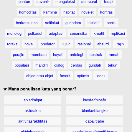
pantun
suvenir
mengoleksi
semburat
terapi
komoditas
karmina
habitat
novelet
kontras
berkonsultasi
solilokui
gurindam
inisiatif
panik
monolog
polkadot
adaptasi
senandika
kreatif
replikasi
toraks
novel
predator
jujur
rasional
absurd
rajin
perajin
membran
hayati
antologi
abstrak
ramah
populasi
mandiri
dialog
cerdas
gundah
tekun
abjad-atau-abjat
favorit
optimis
deru
★ Mana penulisan kata yang benar?
abjad/abjat
biosfer/biosfir
akte/akta
blanko/blangko
aktivitas/aktifitas
cabai/cabe
akidah/aqidah
cendekiawan/cendikiawan