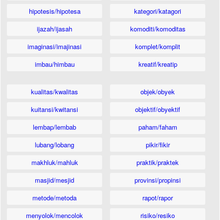
hipotesis/hipotesa
kategori/katagori
ijazah/ijasah
komoditi/komoditas
imaginasi/imajinasi
komplet/komplit
imbau/himbau
kreatif/kreatip
kualitas/kwalitas
objek/obyek
kuitansi/kwitansi
objektif/obyektif
lembap/lembab
paham/faham
lubang/lobang
pikir/fikir
makhluk/mahluk
praktik/praktek
masjid/mesjid
provinsi/propinsi
metode/metoda
rapot/rapor
menyolok/mencolok
risiko/resiko