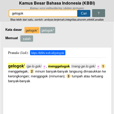
Kamus Besar Bahasa Indonesia (KBBI)
Kamus versi online/daring (dalam jaringan)
?
Bisa lebih dari satu, contoh:
ambyar,terjemah,integritas,sinonim,efektif,analisis
Kata dasar
gelogok
gelogok
1
2
Memuat
salah
Pranala (
link
):
https://kbbi.web.id/gelogok
gelogok
1
/ge·lo·gok/
v
,
menggelogok
/meng·ge·lo·gok/
v
1
menggelegak;
minum banyak-banyak langsung dimasukkan ke
2
kerongkongan; menggogok (minuman);
tumpah atau tertuang
3
banyak-banyak