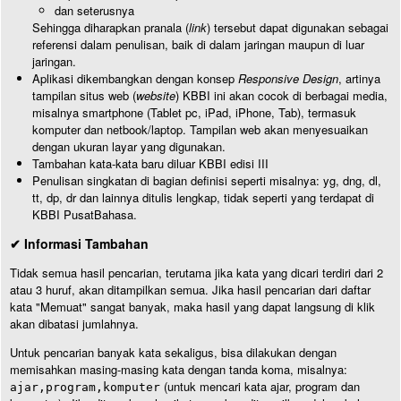
dan seterusnya
Sehingga diharapkan pranala (
link
) tersebut dapat digunakan sebagai
referensi dalam penulisan, baik di dalam jaringan maupun di luar
jaringan.
Aplikasi dikembangkan dengan konsep
Responsive Design
, artinya
tampilan situs web (
website
) KBBI ini akan cocok di berbagai media,
misalnya smartphone (Tablet pc, iPad, iPhone, Tab), termasuk
komputer dan netbook/laptop. Tampilan web akan menyesuaikan
dengan ukuran layar yang digunakan.
Tambahan kata-kata baru diluar KBBI edisi III
Penulisan singkatan di bagian definisi seperti misalnya: yg, dng, dl,
tt, dp, dr dan lainnya ditulis lengkap, tidak seperti yang terdapat di
KBBI PusatBahasa.
✔ Informasi Tambahan
Tidak semua hasil pencarian, terutama jika kata yang dicari terdiri dari 2
atau 3 huruf, akan ditampilkan semua. Jika hasil pencarian dari daftar
kata "Memuat" sangat banyak, maka hasil yang dapat langsung di klik
akan dibatasi jumlahnya.
Untuk pencarian banyak kata sekaligus, bisa dilakukan dengan
memisahkan masing-masing kata dengan tanda koma, misalnya:
(untuk mencari kata ajar, program dan
ajar,program,komputer