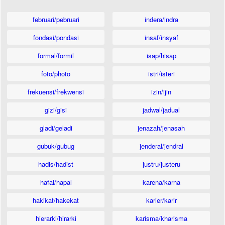
februari/pebruari
indera/indra
fondasi/pondasi
insaf/insyaf
formal/formil
isap/hisap
foto/photo
istri/isteri
frekuensi/frekwensi
izin/ijin
gizi/gisi
jadwal/jadual
gladi/geladi
jenazah/jenasah
gubuk/gubug
jenderal/jendral
hadis/hadist
justru/justeru
hafal/hapal
karena/karna
hakikat/hakekat
karier/karir
hierarki/hirarki
karisma/kharisma