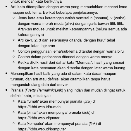
untuk mencari kata berikutnya
Arti kata ditampilkan dengan warna yang memudahkan mencari lema
maupun sub lema. Berikut beberapa penjelasannya:
Jenis kata atau keterangan istilah semisal n (nomina), v (verba)
dengan warna merah muda (pink) dengan garis bawah titik-titik.
Arahkan mouse untuk melihat keterangannya (belum semua ada
keterangannya)
Arti ke-1, 2, 3 dan seterusnya ditandai dengan huruf tebal
dengan latar lingkaran
Contoh penggunaan lema/sub-lema ditandai dengan warna biru
Contoh dalam peribahasa ditandai dengan warna oranye
Ketika diklik hasil dari daftar kata "Memuat", hasil yang sesuai
dengan kata pencarian akan ditandai dengan latar warna kuning
Menampilkan hasil baik yang ada di dalam kata dasar maupun
turunan, dan arti atau definisi akan ditampilkan tanpa harus
mengunduh ulang data dari server
Pranala (
Pretty Permalink/Link
) yang indah dan mudah diingat untuk
definisi kata, misalnya :
Kata 'rumah' akan mempunyai pranala (
link
) di
https://kbbi.web.id/rumah
Kata 'pintar' akan mempunyai pranala (
link
) di
https://kbbi.web.id/pintar
Kata 'komputer' akan mempunyai pranala (
link
) di
https://kbbi.web.id/komputer