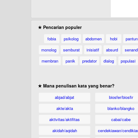
★ Pencarian populer
fobia
psikolog
abdomen
hobi
pantun
monolog
semburat
inisiatif
absurd
senand
membran
panik
predator
dialog
populasi
★ Mana penulisan kata yang benar?
abjad/abjat
biosfer/biosfir
akte/akta
blanko/blangko
aktivitas/aktifitas
cabai/cabe
akidah/aqidah
cendekiawan/cendikia