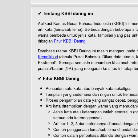
✔ Tentang KBBI daring ini
Aplikasi Kamus Besar Bahasa Indonesia (KBBI) ini me
arti kata (lema/sub lema). Berbeda dengan beberapa sit
warna pembeda untuk jenis kata, tampilan yang pas unt
dibagian
Fitur KBBI Daring
.
Database utama KBBI Daring ini masih mengacu pada KB
Kemdikbud
(dahulu Pusat Bahasa). Diluar data utama, k
Eksternal". Semoga semakin menambah khazanah referensi
pranala/tautan (
link
) yang mengarah ke situs ini tetap te
✔ Fitur KBBI Daring
Pencarian satu kata atau banyak kata sekaligus
Tampilan yang sederhana dan ringan untuk kemud
Proses pengambilan data yang sangat cepat, pengg
Arti kata ditampilkan dengan warna yang memudah
Jenis kata atau keterangan istilah semisal n (
semua ada keterangannya)
Arti ke-1, 2, 3 dan seterusnya ditandai dengan h
Contoh penggunaan lema/sub-lema ditandai den
Contoh dalam peribahasa ditandai dengan warn