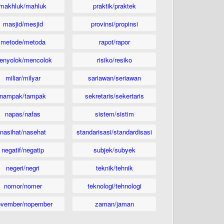
makhluk/mahluk
praktik/praktek
masjid/mesjid
provinsi/propinsi
metode/metoda
rapot/rapor
enyolok/mencolok
risiko/resiko
miliar/milyar
sariawan/seriawan
nampak/tampak
sekretaris/sekertaris
napas/nafas
sistem/sistim
nasihat/nasehat
standarisasi/standardisasi
negatif/negatip
subjek/subyek
negeri/negri
teknik/tehnik
nomor/nomer
teknologi/tehnologi
ovember/nopember
zaman/jaman