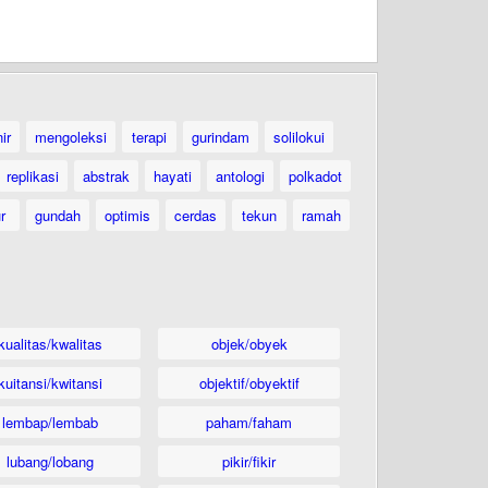
ir
mengoleksi
terapi
gurindam
solilokui
replikasi
abstrak
hayati
antologi
polkadot
ur
gundah
optimis
cerdas
tekun
ramah
kualitas/kwalitas
objek/obyek
kuitansi/kwitansi
objektif/obyektif
lembap/lembab
paham/faham
lubang/lobang
pikir/fikir