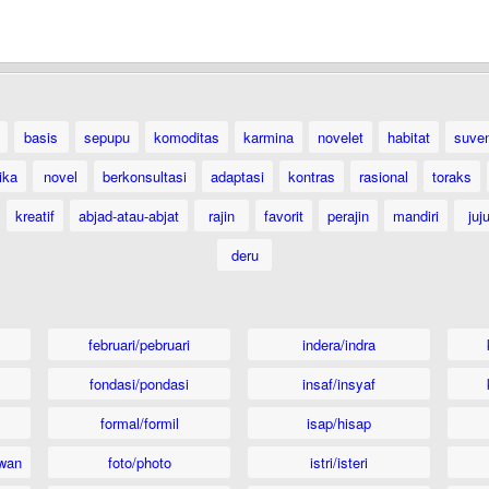
basis
sepupu
komoditas
karmina
novelet
habitat
suven
ika
novel
berkonsultasi
adaptasi
kontras
rasional
toraks
kreatif
abjad-atau-abjat
rajin
favorit
perajin
mandiri
juj
deru
februari/pebruari
indera/indra
fondasi/pondasi
insaf/insyaf
formal/formil
isap/hisap
wan
foto/photo
istri/isteri