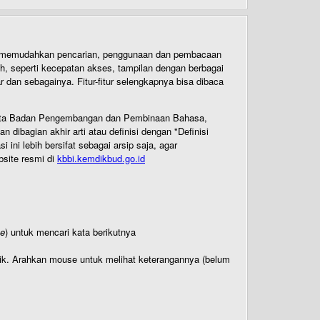
uk memudahkan pencarian, penggunaan dan pembacaan
ih, seperti kecepatan akses, tampilan dengan berbagai
dan sebagainya. Fitur-fitur selengkapnya bisa dibaca
 Cipta Badan Pengembangan dan Pembinaan Bahasa,
ibagian akhir arti atau definisi dengan "Definisi
ni lebih bersifat sebagai arsip saja, agar
bsite resmi di
kbbi.kemdikbud.go.id
te
) untuk mencari kata berikutnya
titik. Arahkan mouse untuk melihat keterangannya (belum