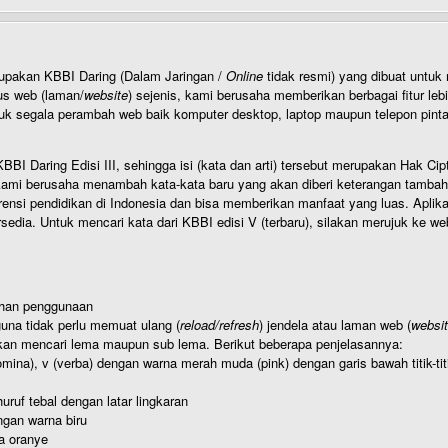
rupakan KBBI Daring (Dalam Jaringan /
Online
tidak resmi) yang dibuat unt
us web (laman/
website
) sejenis, kami berusaha memberikan berbagai fitur leb
uk segala perambah web baik komputer desktop, laptop maupun telepon pintar 
BI Daring Edisi III, sehingga isi (kata dan arti) tersebut merupakan Hak
ami berusaha menambah kata-kata baru yang akan diberi keterangan tambahan d
 pendidikan di Indonesia dan bisa memberikan manfaat yang luas. Aplikasi i
rsedia. Untuk mencari kata dari KBBI edisi V (terbaru), silakan merujuk ke we
ahan penggunaan
una tidak perlu memuat ulang (
reload/refresh
) jendela atau laman web (
websi
kan mencari lema maupun sub lema. Berikut beberapa penjelasannya:
nomina), v (verba) dengan warna merah muda (pink) dengan garis bawah titik-
uruf tebal dengan latar lingkaran
gan warna biru
a oranye