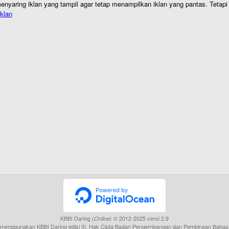
nyaring iklan yang tampil agar tetap menampilkan iklan yang pantas. Tetapi j
klan
KBBI Daring (
) © 2012-2025 versi 2.9
Online
menggunakan KBBI Daring edisi III, Hak Cipta Badan Pengembangan dan Pembinaan Bahas