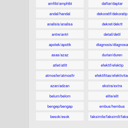
amfibi/amphibi
daftar/daptar
andal/handal
dekoratif/dekoratip
analisis/analisa
dekret/dekrit
antre/antri
detail/detil
apotek/apotik
diagnosis/diagnosa
asas/azaz
durian/duren
atlet/atlit
efektif/efektip
atmosfer/atmosfir
efektifitas/efektivita
azan/adzan
ekstra/extra
belum/belom
elite/elit
bengep/bengap
embus/hembus
besok/esok
faksimile/faksimili/faks