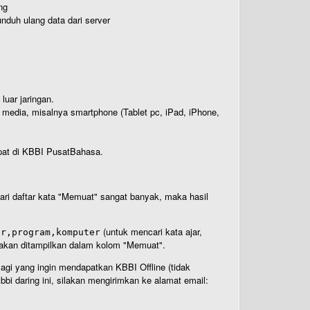
ng
nduh ulang data dari server
luar jaringan.
i media, misalnya smartphone (Tablet pc, iPad, iPhone,
rdapat di KBBI PusatBahasa.
 dari daftar kata "Memuat" sangat banyak, maka hasil
(untuk mencari kata ajar,
ar,program,komputer
n akan ditampilkan dalam kolom "Memuat".
Bagi yang ingin mendapatkan KBBI Offline (tidak
bi daring ini, silakan mengirimkan ke alamat email: