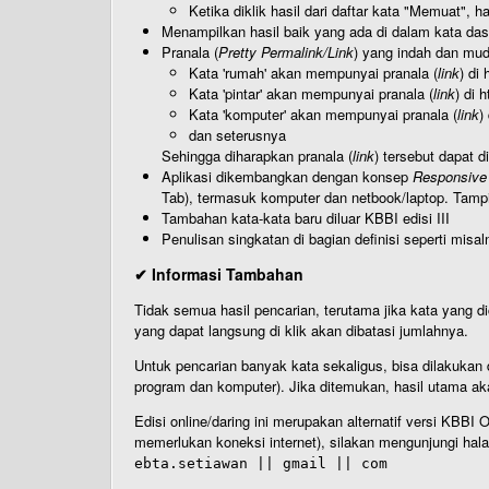
Ketika diklik hasil dari daftar kata "Memuat", 
Menampilkan hasil baik yang ada di dalam kata dasa
Pranala (
Pretty Permalink/Link
) yang indah dan muda
Kata 'rumah' akan mempunyai pranala (
link
) di
Kata 'pintar' akan mempunyai pranala (
link
) di 
Kata 'komputer' akan mempunyai pranala (
link
)
dan seterusnya
Sehingga diharapkan pranala (
link
) tersebut dapat d
Aplikasi dikembangkan dengan konsep
Responsive
Tab), termasuk komputer dan netbook/laptop. Tamp
Tambahan kata-kata baru diluar KBBI edisi III
Penulisan singkatan di bagian definisi seperti misal
✔ Informasi Tambahan
Tidak semua hasil pencarian, terutama jika kata yang di
yang dapat langsung di klik akan dibatasi jumlahnya.
Untuk pencarian banyak kata sekaligus, bisa dilakuk
program dan komputer). Jika ditemukan, hasil utama ak
Edisi online/daring ini merupakan alternatif versi KBB
memerlukan koneksi internet), silakan mengunjungi hal
ebta.setiawan || gmail || com