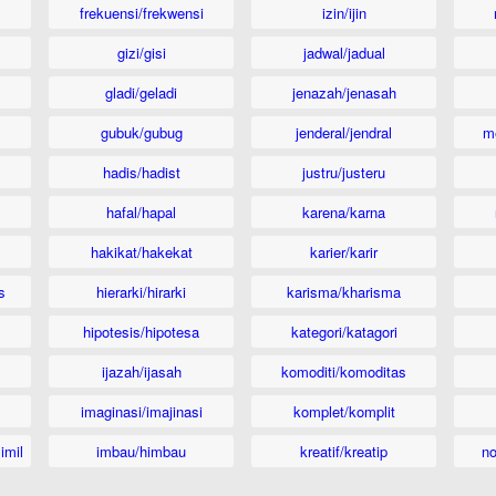
frekuensi/frekwensi
izin/ijin
gizi/gisi
jadwal/jadual
gladi/geladi
jenazah/jenasah
gubuk/gubug
jenderal/jendral
m
hadis/hadist
justru/justeru
hafal/hapal
karena/karna
hakikat/hakekat
karier/karir
s
hierarki/hirarki
karisma/kharisma
hipotesis/hipotesa
kategori/katagori
ijazah/ijasah
komoditi/komoditas
imaginasi/imajinasi
komplet/komplit
imil
imbau/himbau
kreatif/kreatip
n