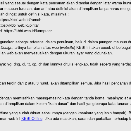
hasil yang sesuai dengan kata pencarian akan ditandai dengan latar warna kuni
r maupun turunan, dan arti atau definisi akan ditampilkan tanpa harus mengu
h diingat untuk definisi kata, misalnya :
 https://kbbi.web.id/rumah
https://kbbi.web.id/pintar
 di https://kbbi.web.id/komputer
igunakan sebagai referensi dalam penulisan, baik di dalam jaringan maupun di 
 Design
, artinya tampilan situs web (
website
) KBBI ini akan cocok di berbaga
ilan web akan menyesuaikan dengan ukuran layar yang digunakan.
nya: yg, dng, dl, tt, dp, dr dan lainnya ditulis lengkap, tidak seperti yang te
cari terdiri dari 2 atau 3 huruf, akan ditampilkan semua. Jika hasil pencarian
an dengan memisahkan masing-masing kata dengan tanda koma, misalnya:
aj
an ditampilkan dalam kolom "kata dasar" dan hasil yang berupa kata turuna
I Offline yang sudah dibuat sebelumnya (dengan kosakata yang lebih banyak). 
aman web ini
KBBI Offline
. Jika ada masukan, saran dan perbaikan terhadap kb