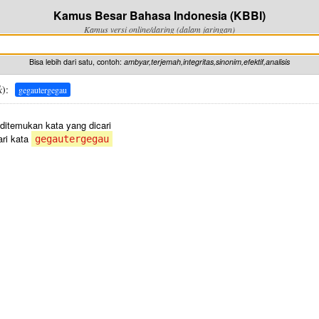
Kamus Besar Bahasa Indonesia (KBBI)
Kamus versi online/daring (dalam jaringan)
Bisa lebih dari satu, contoh:
ambyar,terjemah,integritas,sinonim,efektif,analisis
k
):
gegautergegau
 ditemukan kata yang dicari
ri kata
gegautergegau