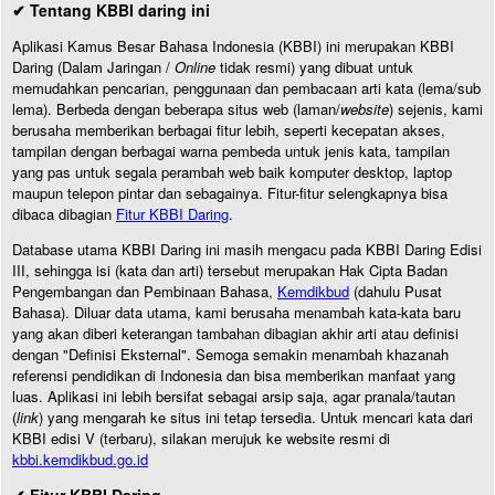
✔ Tentang KBBI daring ini
Aplikasi Kamus Besar Bahasa Indonesia (KBBI) ini merupakan KBBI
Daring (Dalam Jaringan /
Online
tidak resmi) yang dibuat untuk
memudahkan pencarian, penggunaan dan pembacaan arti kata (lema/sub
lema). Berbeda dengan beberapa situs web (laman/
website
) sejenis, kami
berusaha memberikan berbagai fitur lebih, seperti kecepatan akses,
tampilan dengan berbagai warna pembeda untuk jenis kata, tampilan
yang pas untuk segala perambah web baik komputer desktop, laptop
maupun telepon pintar dan sebagainya. Fitur-fitur selengkapnya bisa
dibaca dibagian
Fitur KBBI Daring
.
Database utama KBBI Daring ini masih mengacu pada KBBI Daring Edisi
III, sehingga isi (kata dan arti) tersebut merupakan Hak Cipta Badan
Pengembangan dan Pembinaan Bahasa,
Kemdikbud
(dahulu Pusat
Bahasa). Diluar data utama, kami berusaha menambah kata-kata baru
yang akan diberi keterangan tambahan dibagian akhir arti atau definisi
dengan "Definisi Eksternal". Semoga semakin menambah khazanah
referensi pendidikan di Indonesia dan bisa memberikan manfaat yang
luas. Aplikasi ini lebih bersifat sebagai arsip saja, agar pranala/tautan
(
link
) yang mengarah ke situs ini tetap tersedia. Untuk mencari kata dari
KBBI edisi V (terbaru), silakan merujuk ke website resmi di
kbbi.kemdikbud.go.id