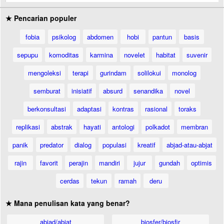
★ Pencarian populer
fobia
psikolog
abdomen
hobi
pantun
basis
sepupu
komoditas
karmina
novelet
habitat
suvenir
mengoleksi
terapi
gurindam
solilokui
monolog
semburat
inisiatif
absurd
senandika
novel
berkonsultasi
adaptasi
kontras
rasional
toraks
replikasi
abstrak
hayati
antologi
polkadot
membran
panik
predator
dialog
populasi
kreatif
abjad-atau-abjat
rajin
favorit
perajin
mandiri
jujur
gundah
optimis
cerdas
tekun
ramah
deru
★ Mana penulisan kata yang benar?
abjad/abjat
biosfer/biosfir