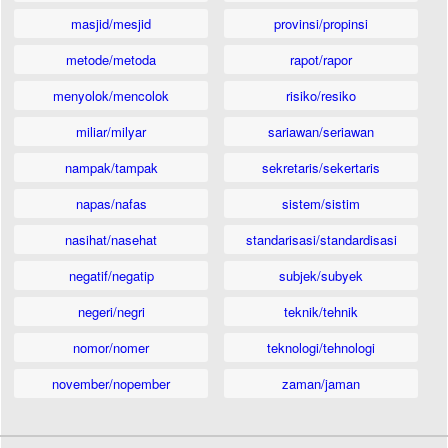
masjid/mesjid
provinsi/propinsi
metode/metoda
rapot/rapor
menyolok/mencolok
risiko/resiko
miliar/milyar
sariawan/seriawan
nampak/tampak
sekretaris/sekertaris
napas/nafas
sistem/sistim
nasihat/nasehat
standarisasi/standardisasi
negatif/negatip
subjek/subyek
negeri/negri
teknik/tehnik
nomor/nomer
teknologi/tehnologi
november/nopember
zaman/jaman