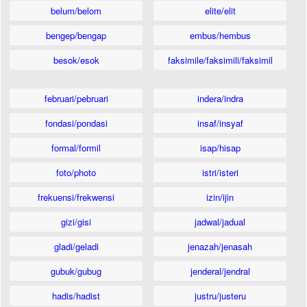
belum/belom
elite/elit
bengep/bengap
embus/hembus
besok/esok
faksimile/faksimili/faksimil
februari/pebruari
indera/indra
fondasi/pondasi
insaf/insyaf
formal/formil
isap/hisap
foto/photo
istri/isteri
frekuensi/frekwensi
izin/ijin
gizi/gisi
jadwal/jadual
gladi/geladi
jenazah/jenasah
gubuk/gubug
jenderal/jendral
hadis/hadist
justru/justeru