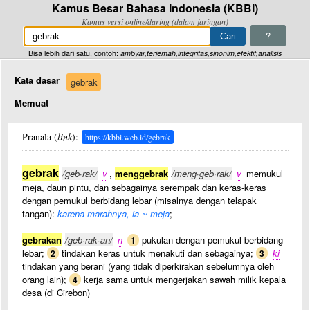
Kamus Besar Bahasa Indonesia (KBBI)
Kamus versi online/daring (dalam jaringan)
?
Bisa lebih dari satu, contoh:
ambyar,terjemah,integritas,sinonim,efektif,analisis
Kata dasar
gebrak
Memuat
Pranala (
link
):
https://kbbi.web.id/gebrak
gebrak
/geb·rak/
v
,
menggebrak
/meng·geb·rak/
v
memukul
meja, daun pintu, dan sebagainya serempak dan keras-keras
dengan pemukul berbidang lebar (misalnya dengan telapak
tangan):
karena marahnya, ia ~ meja
;
gebrakan
/geb·rak·an/
n
pukulan dengan pemukul berbidang
1
lebar;
tindakan keras untuk menakuti dan sebagainya;
ki
2
3
tindakan yang berani (yang tidak diperkirakan sebelumnya oleh
orang lain);
kerja sama untuk mengerjakan sawah milik kepala
4
desa (di Cirebon)