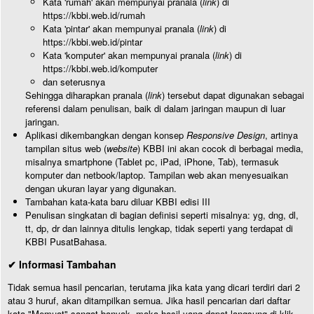
Kata 'rumah' akan mempunyai pranala (
link
) di
https://kbbi.web.id/rumah
Kata 'pintar' akan mempunyai pranala (
link
) di
https://kbbi.web.id/pintar
Kata 'komputer' akan mempunyai pranala (
link
) di
https://kbbi.web.id/komputer
dan seterusnya
Sehingga diharapkan pranala (
link
) tersebut dapat digunakan sebagai
referensi dalam penulisan, baik di dalam jaringan maupun di luar
jaringan.
Aplikasi dikembangkan dengan konsep
Responsive Design
, artinya
tampilan situs web (
website
) KBBI ini akan cocok di berbagai media,
misalnya smartphone (Tablet pc, iPad, iPhone, Tab), termasuk
komputer dan netbook/laptop. Tampilan web akan menyesuaikan
dengan ukuran layar yang digunakan.
Tambahan kata-kata baru diluar KBBI edisi III
Penulisan singkatan di bagian definisi seperti misalnya: yg, dng, dl,
tt, dp, dr dan lainnya ditulis lengkap, tidak seperti yang terdapat di
KBBI PusatBahasa.
✔ Informasi Tambahan
Tidak semua hasil pencarian, terutama jika kata yang dicari terdiri dari 2
atau 3 huruf, akan ditampilkan semua. Jika hasil pencarian dari daftar
kata "Memuat" sangat banyak, maka hasil yang dapat langsung di klik