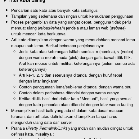
✔ Fitur KBBI Daring
Pencarian satu kata atau banyak kata sekaligus
Tampilan yang sederhana dan ringan untuk kemudahan penggunaan
Proses pengambilan data yang sangat cepat, pengguna tidak perlu
memuat ulang (
reload/refresh
) jendela atau laman web (
website
)
untuk mencari kata berikutnya
Arti kata ditampilkan dengan warna yang memudahkan mencari lema
maupun sub lema. Berikut beberapa penjelasannya:
Jenis kata atau keterangan istilah semisal n (nomina), v (verba)
dengan warna merah muda (pink) dengan garis bawah titik-titik.
Arahkan mouse untuk melihat keterangannya (belum semua ada
keterangannya)
Arti ke-1, 2, 3 dan seterusnya ditandai dengan huruf tebal
dengan latar lingkaran
Contoh penggunaan lema/sub-lema ditandai dengan warna biru
Contoh dalam peribahasa ditandai dengan warna oranye
Ketika diklik hasil dari daftar kata "Memuat", hasil yang sesuai
dengan kata pencarian akan ditandai dengan latar warna kuning
Menampilkan hasil baik yang ada di dalam kata dasar maupun
turunan, dan arti atau definisi akan ditampilkan tanpa harus
mengunduh ulang data dari server
Pranala (
Pretty Permalink/Link
) yang indah dan mudah diingat untuk
definisi kata, misalnya :