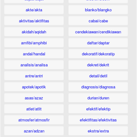
akte/akta
blanko/blangko
aktivitas/aktifitas
cabai/cabe
akidah/aqidah
cendekiawan/cendikiawan
amfibi/amphibi
daftar/daptar
andal/handal
dekoratif/dekoratip
analisis/analisa
dekret/dekrit
antre/antri
detail/detil
apotek/apotik
diagnosis/diagnosa
asas/azaz
durian/duren
atlet/atlit
efektif/efektip
atmosfer/atmosfir
efektifitas/efektivitas
azan/adzan
ekstra/extra