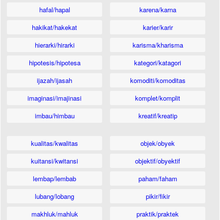
hafal/hapal
karena/karna
hakikat/hakekat
karier/karir
hierarki/hirarki
karisma/kharisma
hipotesis/hipotesa
kategori/katagori
ijazah/ijasah
komoditi/komoditas
imaginasi/imajinasi
komplet/komplit
imbau/himbau
kreatif/kreatip
kualitas/kwalitas
objek/obyek
kuitansi/kwitansi
objektif/obyektif
lembap/lembab
paham/faham
lubang/lobang
pikir/fikir
makhluk/mahluk
praktik/praktek