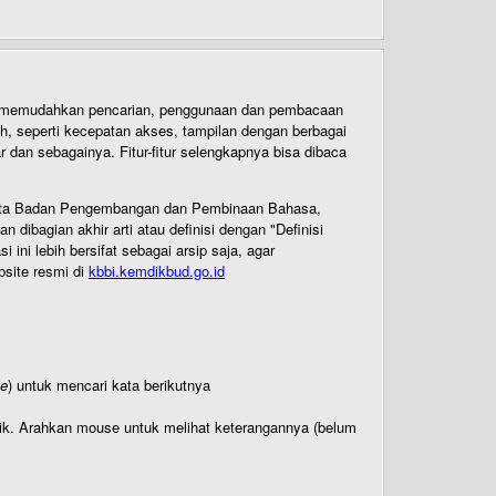
uk memudahkan pencarian, penggunaan dan pembacaan
ih, seperti kecepatan akses, tampilan dengan berbagai
dan sebagainya. Fitur-fitur selengkapnya bisa dibaca
 Cipta Badan Pengembangan dan Pembinaan Bahasa,
ibagian akhir arti atau definisi dengan "Definisi
ni lebih bersifat sebagai arsip saja, agar
bsite resmi di
kbbi.kemdikbud.go.id
te
) untuk mencari kata berikutnya
titik. Arahkan mouse untuk melihat keterangannya (belum