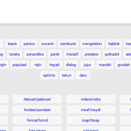
basis
pantun
suvenir
semburat
mengoleksi
habitat
ka
og
toraks
senandika
panik
inisiatif
predator
polkadot
ab
ajin
populasi
rajin
hayati
dialog
jujur
mandiri
gundah
optimis
tekun
deru
februari/pebruari
indera/indra
fondasi/pondasi
insaf/insyaf
formal/formil
isap/hisap
wan
foto/photo
istri/isteri