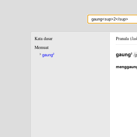
Kata dasar
Pranala (
lin
Memuat
gaung
2
gaung
/
2
menggaun