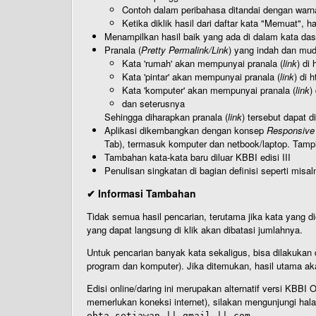
Contoh dalam peribahasa ditandai dengan warn
Ketika diklik hasil dari daftar kata "Memuat", 
Menampilkan hasil baik yang ada di dalam kata dasa
Pranala (
Pretty Permalink/Link
) yang indah dan muda
Kata 'rumah' akan mempunyai pranala (
link
) di
Kata 'pintar' akan mempunyai pranala (
link
) di 
Kata 'komputer' akan mempunyai pranala (
link
)
dan seterusnya
Sehingga diharapkan pranala (
link
) tersebut dapat d
Aplikasi dikembangkan dengan konsep
Responsive
Tab), termasuk komputer dan netbook/laptop. Tamp
Tambahan kata-kata baru diluar KBBI edisi III
Penulisan singkatan di bagian definisi seperti misal
✔ Informasi Tambahan
Tidak semua hasil pencarian, terutama jika kata yang di
yang dapat langsung di klik akan dibatasi jumlahnya.
Untuk pencarian banyak kata sekaligus, bisa dilakuk
program dan komputer). Jika ditemukan, hasil utama ak
Edisi online/daring ini merupakan alternatif versi KBB
memerlukan koneksi internet), silakan mengunjungi hal
ebta.setiawan || gmail || com