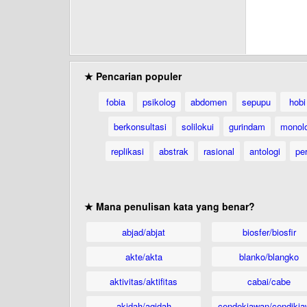
★ Pencarian populer
fobia
psikolog
abdomen
sepupu
hobi
berkonsultasi
solilokui
gurindam
monol
replikasi
abstrak
rasional
antologi
per
★ Mana penulisan kata yang benar?
abjad/abjat
biosfer/biosfir
akte/akta
blanko/blangko
aktivitas/aktifitas
cabai/cabe
akidah/aqidah
cendekiawan/cendikia