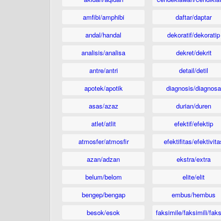
amfibi/amphibi
daftar/daptar
andal/handal
dekoratif/dekoratip
analisis/analisa
dekret/dekrit
antre/antri
detail/detil
apotek/apotik
diagnosis/diagnosa
asas/azaz
durian/duren
atlet/atlit
efektif/efektip
atmosfer/atmosfir
efektifitas/efektivita
azan/adzan
ekstra/extra
belum/belom
elite/elit
bengep/bengap
embus/hembus
besok/esok
faksimile/faksimili/faks