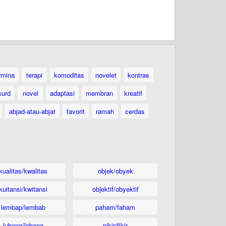
rmina
terapi
komoditas
novelet
kontras
surd
novel
adaptasi
membran
kreatif
abjad-atau-abjat
favorit
ramah
cerdas
kualitas/kwalitas
objek/obyek
kuitansi/kwitansi
objektif/obyektif
lembap/lembab
paham/faham
lubang/lobang
pikir/fikir