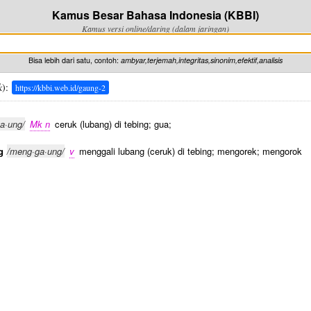
Kamus Besar Bahasa Indonesia (KBBI)
Kamus versi online/daring (dalam jaringan)
Bisa lebih dari satu, contoh:
ambyar,terjemah,integritas,sinonim,efektif,analisis
k
):
https://kbbi.web.id/gaung-2
ga·ung/
Mk n
ceruk (lubang) di tebing; gua;
g
/meng·ga·ung/
v
menggali lubang (ceruk) di tebing; mengorek; mengorok