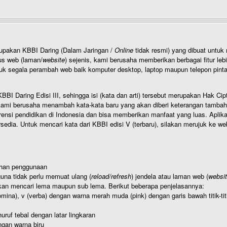
rupakan KBBI Daring (Dalam Jaringan /
Online
tidak resmi) yang dibuat unt
us web (laman/
website
) sejenis, kami berusaha memberikan berbagai fitur leb
uk segala perambah web baik komputer desktop, laptop maupun telepon pintar 
BI Daring Edisi III, sehingga isi (kata dan arti) tersebut merupakan Hak
ami berusaha menambah kata-kata baru yang akan diberi keterangan tambahan d
 pendidikan di Indonesia dan bisa memberikan manfaat yang luas. Aplikasi i
rsedia. Untuk mencari kata dari KBBI edisi V (terbaru), silakan merujuk ke we
ahan penggunaan
una tidak perlu memuat ulang (
reload/refresh
) jendela atau laman web (
websi
kan mencari lema maupun sub lema. Berikut beberapa penjelasannya:
nomina), v (verba) dengan warna merah muda (pink) dengan garis bawah titik-
uruf tebal dengan latar lingkaran
gan warna biru