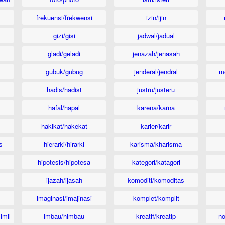
frekuensi/frekwensi
izin/ijin
gizi/gisi
jadwal/jadual
gladi/geladi
jenazah/jenasah
gubuk/gubug
jenderal/jendral
m
hadis/hadist
justru/justeru
hafal/hapal
karena/karna
hakikat/hakekat
karier/karir
s
hierarki/hirarki
karisma/kharisma
hipotesis/hipotesa
kategori/katagori
ijazah/ijasah
komoditi/komoditas
imaginasi/imajinasi
komplet/komplit
imil
imbau/himbau
kreatif/kreatip
n