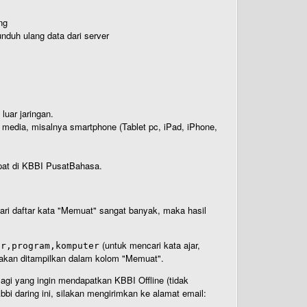
ng
nduh ulang data dari server
luar jaringan.
i media, misalnya smartphone (Tablet pc, iPad, iPhone,
rdapat di KBBI PusatBahasa.
 dari daftar kata "Memuat" sangat banyak, maka hasil
(untuk mencari kata ajar,
ar,program,komputer
n akan ditampilkan dalam kolom "Memuat".
Bagi yang ingin mendapatkan KBBI Offline (tidak
bi daring ini, silakan mengirimkan ke alamat email: