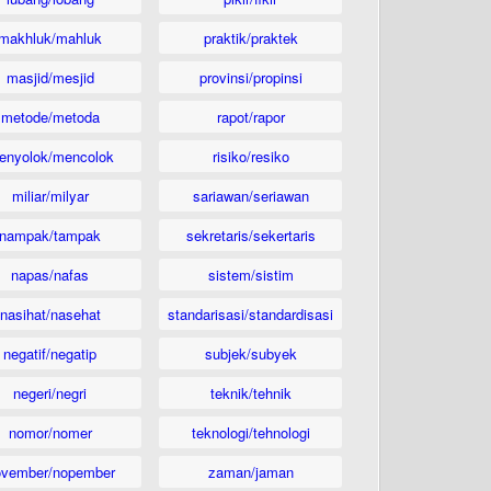
makhluk/mahluk
praktik/praktek
masjid/mesjid
provinsi/propinsi
metode/metoda
rapot/rapor
enyolok/mencolok
risiko/resiko
miliar/milyar
sariawan/seriawan
nampak/tampak
sekretaris/sekertaris
napas/nafas
sistem/sistim
nasihat/nasehat
standarisasi/standardisasi
negatif/negatip
subjek/subyek
negeri/negri
teknik/tehnik
nomor/nomer
teknologi/tehnologi
ovember/nopember
zaman/jaman