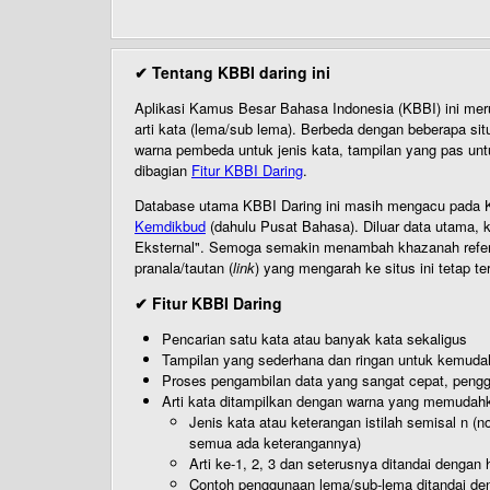
✔ Tentang KBBI daring ini
Aplikasi Kamus Besar Bahasa Indonesia (KBBI) ini me
arti kata (lema/sub lema). Berbeda dengan beberapa sit
warna pembeda untuk jenis kata, tampilan yang pas unt
dibagian
Fitur KBBI Daring
.
Database utama KBBI Daring ini masih mengacu pada KB
Kemdikbud
(dahulu Pusat Bahasa). Diluar data utama, k
Eksternal". Semoga semakin menambah khazanah referensi
pranala/tautan (
link
) yang mengarah ke situs ini tetap te
✔ Fitur KBBI Daring
Pencarian satu kata atau banyak kata sekaligus
Tampilan yang sederhana dan ringan untuk kemud
Proses pengambilan data yang sangat cepat, pengg
Arti kata ditampilkan dengan warna yang memudah
Jenis kata atau keterangan istilah semisal n (
semua ada keterangannya)
Arti ke-1, 2, 3 dan seterusnya ditandai dengan h
Contoh penggunaan lema/sub-lema ditandai den