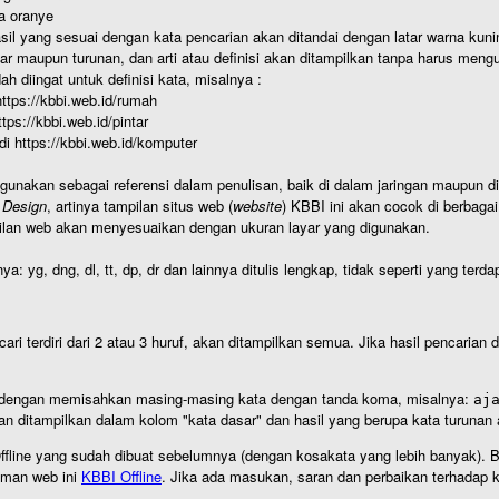
a oranye
hasil yang sesuai dengan kata pencarian akan ditandai dengan latar warna kuni
r maupun turunan, dan arti atau definisi akan ditampilkan tanpa harus mengu
h diingat untuk definisi kata, misalnya :
 https://kbbi.web.id/rumah
https://kbbi.web.id/pintar
 di https://kbbi.web.id/komputer
igunakan sebagai referensi dalam penulisan, baik di dalam jaringan maupun di 
 Design
, artinya tampilan situs web (
website
) KBBI ini akan cocok di berbaga
ilan web akan menyesuaikan dengan ukuran layar yang digunakan.
nya: yg, dng, dl, tt, dp, dr dan lainnya ditulis lengkap, tidak seperti yang te
cari terdiri dari 2 atau 3 huruf, akan ditampilkan semua. Jika hasil pencarian
an dengan memisahkan masing-masing kata dengan tanda koma, misalnya:
aj
an ditampilkan dalam kolom "kata dasar" dan hasil yang berupa kata turuna
I Offline yang sudah dibuat sebelumnya (dengan kosakata yang lebih banyak). 
aman web ini
KBBI Offline
. Jika ada masukan, saran dan perbaikan terhadap kb