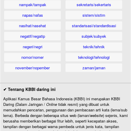
nampak/tampak
sekretaris/sekertaris
napas/nafas
sistem/sistim
nasihat/nasehat
standarisasi/standardisasi
negatif/negatip
subjek/subyek
negeri/negri
teknik/tehnik
nomor/nomer
teknologi/tehnologi
november/nopember
zaman/jaman
✔ Tentang KBBI daring ini
Aplikasi Kamus Besar Bahasa Indonesia (KBBI) ini merupakan KBBI
Daring (Dalam Jaringan /
Online
tidak resmi) yang dibuat untuk
memudahkan pencarian, penggunaan dan pembacaan arti kata (lema/sub
lema). Berbeda dengan beberapa situs web (laman/
website
) sejenis, kami
berusaha memberikan berbagai fitur lebih, seperti kecepatan akses,
tampilan dengan berbagai warna pembeda untuk jenis kata, tampilan