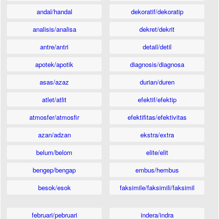
andal/handal
dekoratif/dekoratip
analisis/analisa
dekret/dekrit
antre/antri
detail/detil
apotek/apotik
diagnosis/diagnosa
asas/azaz
durian/duren
atlet/atlit
efektif/efektip
atmosfer/atmosfir
efektifitas/efektivitas
azan/adzan
ekstra/extra
belum/belom
elite/elit
bengep/bengap
embus/hembus
besok/esok
faksimile/faksimili/faksimil
februari/pebruari
indera/indra