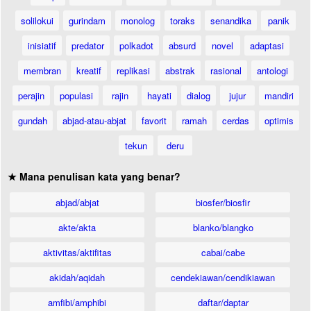
solilokui
gurindam
monolog
toraks
senandika
panik
inisiatif
predator
polkadot
absurd
novel
adaptasi
membran
kreatif
replikasi
abstrak
rasional
antologi
perajin
populasi
rajin
hayati
dialog
jujur
mandiri
gundah
abjad-atau-abjat
favorit
ramah
cerdas
optimis
tekun
deru
★ Mana penulisan kata yang benar?
abjad/abjat
biosfer/biosfir
akte/akta
blanko/blangko
aktivitas/aktifitas
cabai/cabe
akidah/aqidah
cendekiawan/cendikiawan
amfibi/amphibi
daftar/daptar