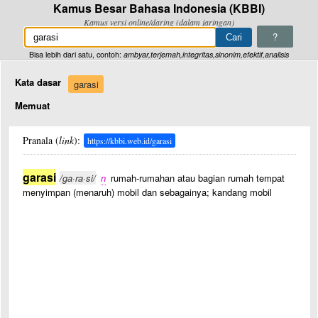
Kamus Besar Bahasa Indonesia (KBBI)
Kamus versi online/daring (dalam jaringan)
?
Bisa lebih dari satu, contoh:
ambyar,terjemah,integritas,sinonim,efektif,analisis
Kata dasar
garasi
Memuat
Pranala (
link
):
https://kbbi.web.id/garasi
garasi
/ga·ra·si/
n
rumah-rumahan atau bagian rumah tempat
menyimpan (menaruh) mobil dan sebagainya; kandang mobil