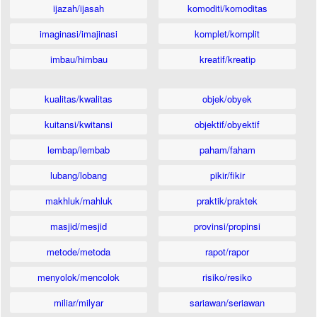
ijazah/ijasah
komoditi/komoditas
imaginasi/imajinasi
komplet/komplit
imbau/himbau
kreatif/kreatip
kualitas/kwalitas
objek/obyek
kuitansi/kwitansi
objektif/obyektif
lembap/lembab
paham/faham
lubang/lobang
pikir/fikir
makhluk/mahluk
praktik/praktek
masjid/mesjid
provinsi/propinsi
metode/metoda
rapot/rapor
menyolok/mencolok
risiko/resiko
miliar/milyar
sariawan/seriawan