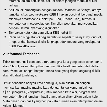
referensi dalam penulisan, baik di dalam jaringan maupun di luar
jaringan.
Aplikasi dikembangkan dengan konsep
Responsive Design
, artinya
tampilan situs web (
website
) KBBI ini akan cocok di berbagai media,
misalnya smartphone (Tablet pc, iPad, iPhone, Tab), termasuk
komputer dan netbook/laptop. Tampilan web akan menyesuaikan
dengan ukuran layar yang digunakan.
Tambahan kata-kata baru diluar KBBI edisi III
Penulisan singkatan di bagian definisi seperti misalnya: yg, dng, dl,
tt, dp, dr dan lainnya ditulis lengkap, tidak seperti yang terdapat di
KBBI PusatBahasa.
✔ Informasi Tambahan
Tidak semua hasil pencarian, terutama jika kata yang dicari terdiri dari 2
atau 3 huruf, akan ditampilkan semua. Jika hasil pencarian dari daftar
kata "Memuat" sangat banyak, maka hasil yang dapat langsung di klik
akan dibatasi jumlahnya.
Untuk pencarian banyak kata sekaligus, bisa dilakukan dengan
memisahkan masing-masing kata dengan tanda koma, misalnya:
(untuk mencari kata ajar, program dan
ajar,program,komputer
komputer). Jika ditemukan, hasil utama akan ditampilkan dalam kolom
"kata dasar" dan hasil yang berupa kata turunan akan ditampilkan dalam
kolom "Memuat".