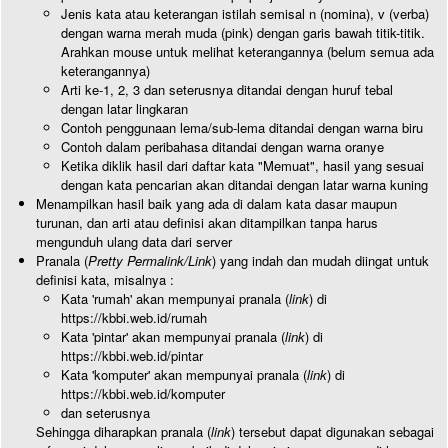
Jenis kata atau keterangan istilah semisal n (nomina), v (verba)
dengan warna merah muda (pink) dengan garis bawah titik-titik.
Arahkan mouse untuk melihat keterangannya (belum semua ada
keterangannya)
Arti ke-1, 2, 3 dan seterusnya ditandai dengan huruf tebal
dengan latar lingkaran
Contoh penggunaan lema/sub-lema ditandai dengan warna biru
Contoh dalam peribahasa ditandai dengan warna oranye
Ketika diklik hasil dari daftar kata "Memuat", hasil yang sesuai
dengan kata pencarian akan ditandai dengan latar warna kuning
Menampilkan hasil baik yang ada di dalam kata dasar maupun
turunan, dan arti atau definisi akan ditampilkan tanpa harus
mengunduh ulang data dari server
Pranala (
Pretty Permalink/Link
) yang indah dan mudah diingat untuk
definisi kata, misalnya :
Kata 'rumah' akan mempunyai pranala (
link
) di
https://kbbi.web.id/rumah
Kata 'pintar' akan mempunyai pranala (
link
) di
https://kbbi.web.id/pintar
Kata 'komputer' akan mempunyai pranala (
link
) di
https://kbbi.web.id/komputer
dan seterusnya
Sehingga diharapkan pranala (
link
) tersebut dapat digunakan sebagai