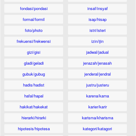
fondasi/pondasi
insaf/insyaf
formal/formil
isap/hisap
foto/photo
istri/isteri
frekuensi/frekwensi
izin/ijin
gizi/gisi
jadwal/jadual
gladi/geladi
jenazah/jenasah
gubuk/gubug
jenderal/jendral
hadis/hadist
justru/justeru
hafal/hapal
karena/karna
hakikat/hakekat
karier/karir
hierarki/hirarki
karisma/kharisma
hipotesis/hipotesa
kategori/katagori