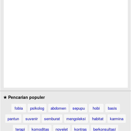
★ Pencarian populer
fobia
psikolog
abdomen
sepupu
hobi
basis
pantun
suvenir
semburat
mengoleksi
habitat
karmina
terapi
komoditas
novelet
kontras
berkonsultasi