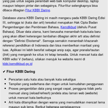
yang pas untuk segala perambah web baik komputer desktop, laptop
maupun telepon pintar dan sebagainya. Fitur-fitur selengkapnya bisa
dibaca dibagian
Fitur KBBI Daring
.
Database utama KBBI Daring ini masih mengacu pada KBBI Daring Edisi
III, sehingga isi (kata dan arti) tersebut merupakan Hak Cipta Badan
Pengembangan dan Pembinaan Bahasa,
Kemdikbud
(dahulu Pusat
Bahasa). Diluar data utama, kami berusaha menambah kata-kata baru
yang akan diberi keterangan tambahan dibagian akhir arti atau definisi
dengan "Definisi Eksternal". Semoga semakin menambah khazanah
referensi pendidikan di Indonesia dan bisa memberikan manfaat yang
luas. Aplikasi ini lebih bersifat sebagai arsip saja, agar pranala/tautan
(
link
) yang mengarah ke situs ini tetap tersedia. Untuk mencari kata dari
KBBI edisi V (terbaru), silakan merujuk ke website resmi di
kbbi.kemdikbud.go.id
✔ Fitur KBBI Daring
Pencarian satu kata atau banyak kata sekaligus
Tampilan yang sederhana dan ringan untuk kemudahan penggunaan
Proses pengambilan data yang sangat cepat, pengguna tidak perlu
memuat ulang (
reload/refresh
) jendela atau laman web (
website
)
untuk mencari kata berikutnya
Arti kata ditampilkan dengan warna yang memudahkan mencari lema
maupun sub lema. Berikut beberapa penjelasannya: