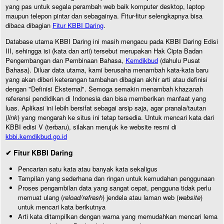
yang pas untuk segala perambah web baik komputer desktop, laptop
maupun telepon pintar dan sebagainya. Fitur-fitur selengkapnya bisa
dibaca dibagian
Fitur KBBI Daring
.
Database utama KBBI Daring ini masih mengacu pada KBBI Daring Edisi
III, sehingga isi (kata dan arti) tersebut merupakan Hak Cipta Badan
Pengembangan dan Pembinaan Bahasa,
Kemdikbud
(dahulu Pusat
Bahasa). Diluar data utama, kami berusaha menambah kata-kata baru
yang akan diberi keterangan tambahan dibagian akhir arti atau definisi
dengan "Definisi Eksternal". Semoga semakin menambah khazanah
referensi pendidikan di Indonesia dan bisa memberikan manfaat yang
luas. Aplikasi ini lebih bersifat sebagai arsip saja, agar pranala/tautan
(
link
) yang mengarah ke situs ini tetap tersedia. Untuk mencari kata dari
KBBI edisi V (terbaru), silakan merujuk ke website resmi di
kbbi.kemdikbud.go.id
✔ Fitur KBBI Daring
Pencarian satu kata atau banyak kata sekaligus
Tampilan yang sederhana dan ringan untuk kemudahan penggunaan
Proses pengambilan data yang sangat cepat, pengguna tidak perlu
memuat ulang (
reload/refresh
) jendela atau laman web (
website
)
untuk mencari kata berikutnya
Arti kata ditampilkan dengan warna yang memudahkan mencari lema