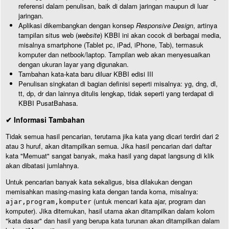
referensi dalam penulisan, baik di dalam jaringan maupun di luar
jaringan.
Aplikasi dikembangkan dengan konsep
Responsive Design
, artinya
tampilan situs web (
website
) KBBI ini akan cocok di berbagai media,
misalnya smartphone (Tablet pc, iPad, iPhone, Tab), termasuk
komputer dan netbook/laptop. Tampilan web akan menyesuaikan
dengan ukuran layar yang digunakan.
Tambahan kata-kata baru diluar KBBI edisi III
Penulisan singkatan di bagian definisi seperti misalnya: yg, dng, dl,
tt, dp, dr dan lainnya ditulis lengkap, tidak seperti yang terdapat di
KBBI PusatBahasa.
✔ Informasi Tambahan
Tidak semua hasil pencarian, terutama jika kata yang dicari terdiri dari 2
atau 3 huruf, akan ditampilkan semua. Jika hasil pencarian dari daftar
kata "Memuat" sangat banyak, maka hasil yang dapat langsung di klik
akan dibatasi jumlahnya.
Untuk pencarian banyak kata sekaligus, bisa dilakukan dengan
memisahkan masing-masing kata dengan tanda koma, misalnya:
(untuk mencari kata ajar, program dan
ajar,program,komputer
komputer). Jika ditemukan, hasil utama akan ditampilkan dalam kolom
"kata dasar" dan hasil yang berupa kata turunan akan ditampilkan dalam