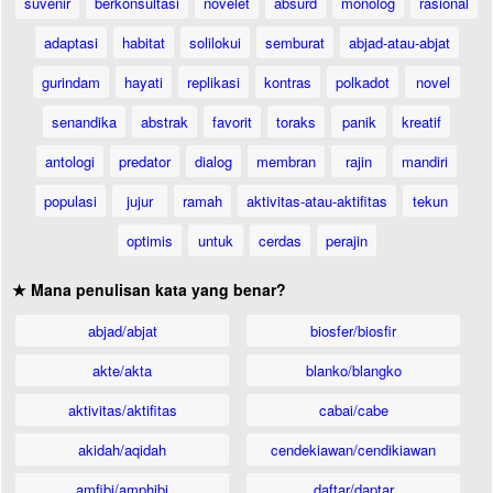
suvenir
berkonsultasi
novelet
absurd
monolog
rasional
adaptasi
habitat
solilokui
semburat
abjad-atau-abjat
gurindam
hayati
replikasi
kontras
polkadot
novel
senandika
abstrak
favorit
toraks
panik
kreatif
antologi
predator
dialog
membran
rajin
mandiri
populasi
jujur
ramah
aktivitas-atau-aktifitas
tekun
optimis
untuk
cerdas
perajin
★ Mana penulisan kata yang benar?
abjad/abjat
biosfer/biosfir
akte/akta
blanko/blangko
aktivitas/aktifitas
cabai/cabe
akidah/aqidah
cendekiawan/cendikiawan
amfibi/amphibi
daftar/daptar