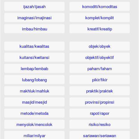
ijazah/ijasah
komoditi/komoditas
imaginasi/imajinasi
komplet/komplit
imbau/himbau
kreatif/kreatip
kualitas/kwalitas
objek/obyek
kuitansi/kwitansi
objektif/obyektif
lembap/lembab
paham/faham
lubang/lobang
pikir/fikir
makhluk/mahluk
praktik/praktek
masjid/mesjid
provinsi/propinsi
metode/metoda
rapot/rapor
menyolok/mencolok
risiko/resiko
miliar/milyar
sariawan/seriawan