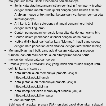
maupun sub lema. Berikut beberapa penjelasannya:
Jenis kata atau keterangan istilah semisal n (nomina), v (verba)
dengan warna merah muda (pink) dengan garis bawah titik-titik.
Arahkan mouse untuk melihat keterangannya (belum semua ada
keterangannya)
Arti ke-1, 2, 3 dan seterusnya ditandai dengan huruf tebal
dengan latar lingkaran
Contoh penggunaan lema/sub-lema ditandai dengan warna biru
Contoh dalam peribahasa ditandai dengan warna oranye
Ketika diklik hasil dari daftar kata "Memuat", hasil yang sesuai
dengan kata pencarian akan ditandai dengan latar warna kuning
Menampilkan hasil baik yang ada di dalam kata dasar maupun
turunan, dan arti atau definisi akan ditampilkan tanpa harus
mengunduh ulang data dari server
Pranala (
Pretty Permalink/Link
) yang indah dan mudah diingat untuk
definisi kata, misalnya :
Kata 'rumah' akan mempunyai pranala (
link
) di
https://kbbi.web.id/rumah
Kata 'pintar' akan mempunyai pranala (
link
) di
https://kbbi.web.id/pintar
Kata 'komputer' akan mempunyai pranala (
link
) di
https://kbbi.web.id/komputer
dan seterusnya
Sehingga diharapkan pranala (
link
) tersebut dapat digunakan sebagai