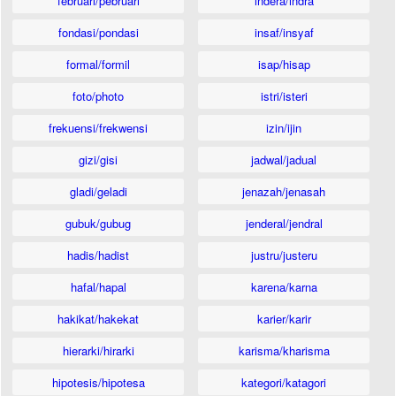
februari/pebruari
indera/indra
fondasi/pondasi
insaf/insyaf
formal/formil
isap/hisap
foto/photo
istri/isteri
frekuensi/frekwensi
izin/ijin
gizi/gisi
jadwal/jadual
gladi/geladi
jenazah/jenasah
gubuk/gubug
jenderal/jendral
hadis/hadist
justru/justeru
hafal/hapal
karena/karna
hakikat/hakekat
karier/karir
hierarki/hirarki
karisma/kharisma
hipotesis/hipotesa
kategori/katagori