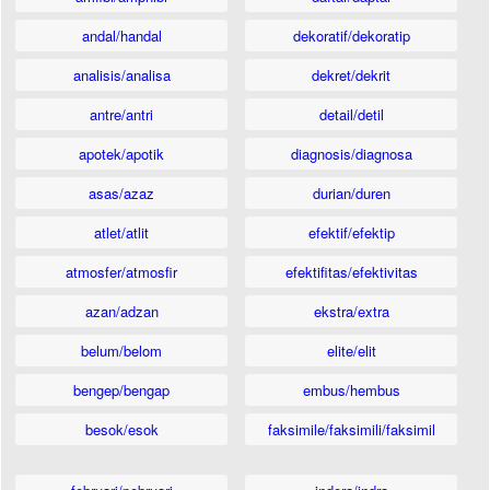
andal/handal
dekoratif/dekoratip
analisis/analisa
dekret/dekrit
antre/antri
detail/detil
apotek/apotik
diagnosis/diagnosa
asas/azaz
durian/duren
atlet/atlit
efektif/efektip
atmosfer/atmosfir
efektifitas/efektivitas
azan/adzan
ekstra/extra
belum/belom
elite/elit
bengep/bengap
embus/hembus
besok/esok
faksimile/faksimili/faksimil