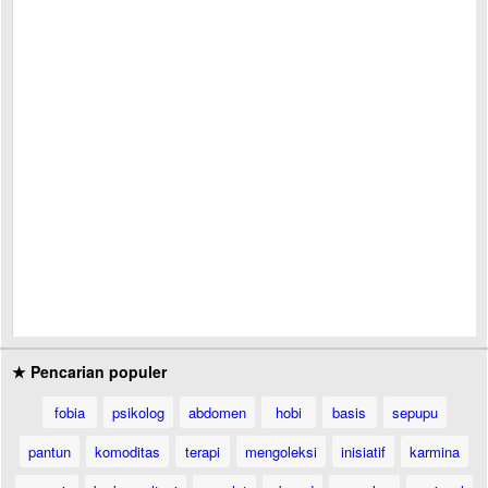
★ Pencarian populer
fobia
psikolog
abdomen
hobi
basis
sepupu
pantun
komoditas
terapi
mengoleksi
inisiatif
karmina