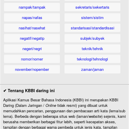
nampak/tampak
sekretaris/sekertaris
napas/nafas
sistem/sistim
nasihat/nasehat
standarisasi/standardisasi
negatif/negatip
subjek/subyek
negeri/negri
teknik/tehnik
nomor/nomer
teknologi/tehnologi
november/nopember
zaman/jaman
✔ Tentang KBBI daring ini
Aplikasi Kamus Besar Bahasa Indonesia (KBBI) ini merupakan KBBI
Daring (Dalam Jaringan /
Online
tidak resmi) yang dibuat untuk
memudahkan pencarian, penggunaan dan pembacaan arti kata (lema/sub
lema). Berbeda dengan beberapa situs web (laman/
website
) sejenis, kami
berusaha memberikan berbagai fitur lebih, seperti kecepatan akses,
tampilan dengan berbagai warna pembeda untuk jenis kata, tampilan