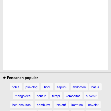
★ Pencarian populer
fobia
psikolog
hobi
sepupu
abdomen
basis
mengoleksi
pantun
terapi
komoditas
suvenir
berkonsultasi
semburat
inisiatif
karmina
novelet