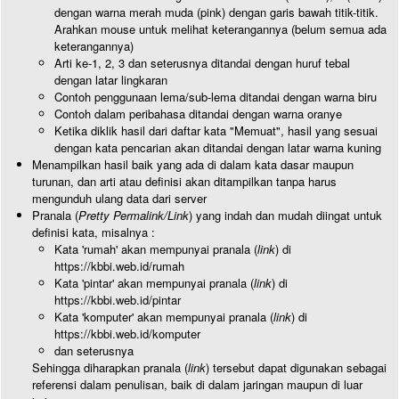
dengan warna merah muda (pink) dengan garis bawah titik-titik.
Arahkan mouse untuk melihat keterangannya (belum semua ada
keterangannya)
Arti ke-1, 2, 3 dan seterusnya ditandai dengan huruf tebal
dengan latar lingkaran
Contoh penggunaan lema/sub-lema ditandai dengan warna biru
Contoh dalam peribahasa ditandai dengan warna oranye
Ketika diklik hasil dari daftar kata "Memuat", hasil yang sesuai
dengan kata pencarian akan ditandai dengan latar warna kuning
Menampilkan hasil baik yang ada di dalam kata dasar maupun
turunan, dan arti atau definisi akan ditampilkan tanpa harus
mengunduh ulang data dari server
Pranala (
Pretty Permalink/Link
) yang indah dan mudah diingat untuk
definisi kata, misalnya :
Kata 'rumah' akan mempunyai pranala (
link
) di
https://kbbi.web.id/rumah
Kata 'pintar' akan mempunyai pranala (
link
) di
https://kbbi.web.id/pintar
Kata 'komputer' akan mempunyai pranala (
link
) di
https://kbbi.web.id/komputer
dan seterusnya
Sehingga diharapkan pranala (
link
) tersebut dapat digunakan sebagai
referensi dalam penulisan, baik di dalam jaringan maupun di luar