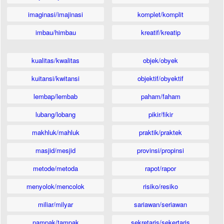
imaginasi/imajinasi
komplet/komplit
imbau/himbau
kreatif/kreatip
kualitas/kwalitas
objek/obyek
kuitansi/kwitansi
objektif/obyektif
lembap/lembab
paham/faham
lubang/lobang
pikir/fikir
makhluk/mahluk
praktik/praktek
masjid/mesjid
provinsi/propinsi
metode/metoda
rapot/rapor
menyolok/mencolok
risiko/resiko
miliar/milyar
sariawan/seriawan
nampak/tampak
sekretaris/sekertaris