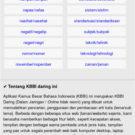
napas/nafas
sistem/sistim
nasihat/nasehat
standarisasi/standardisasi
negatif/negatip
subjek/subyek
negeri/negri
teknik/tehnik
nomor/nomer
teknologi/tehnologi
november/nopember
zaman/jaman
✔ Tentang KBBI daring ini
Aplikasi Kamus Besar Bahasa Indonesia (KBBI) ini merupakan KBBI
Daring (Dalam Jaringan /
Online
tidak resmi) yang dibuat untuk
memudahkan pencarian, penggunaan dan pembacaan arti kata (lema/sub
lema). Berbeda dengan beberapa situs web (laman/
website
) sejenis, kami
berusaha memberikan berbagai fitur lebih, seperti kecepatan akses,
tampilan dengan berbagai warna pembeda untuk jenis kata, tampilan
yang pas untuk segala perambah web baik komputer desktop, laptop