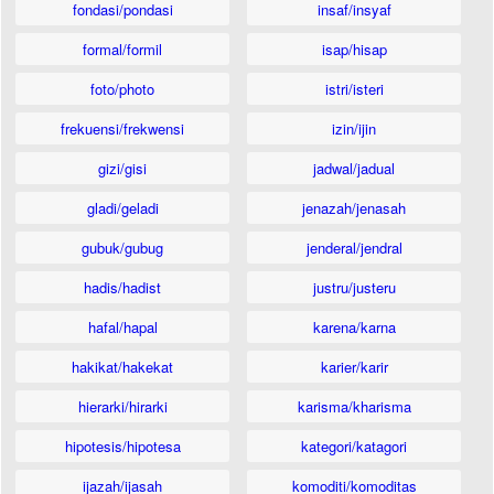
fondasi/pondasi
insaf/insyaf
formal/formil
isap/hisap
foto/photo
istri/isteri
frekuensi/frekwensi
izin/ijin
gizi/gisi
jadwal/jadual
gladi/geladi
jenazah/jenasah
gubuk/gubug
jenderal/jendral
hadis/hadist
justru/justeru
hafal/hapal
karena/karna
hakikat/hakekat
karier/karir
hierarki/hirarki
karisma/kharisma
hipotesis/hipotesa
kategori/katagori
ijazah/ijasah
komoditi/komoditas