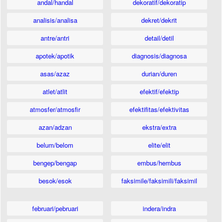
andal/handal
dekoratif/dekoratip
analisis/analisa
dekret/dekrit
antre/antri
detail/detil
apotek/apotik
diagnosis/diagnosa
asas/azaz
durian/duren
atlet/atlit
efektif/efektip
atmosfer/atmosfir
efektifitas/efektivitas
azan/adzan
ekstra/extra
belum/belom
elite/elit
bengep/bengap
embus/hembus
besok/esok
faksimile/faksimili/faksimil
februari/pebruari
indera/indra