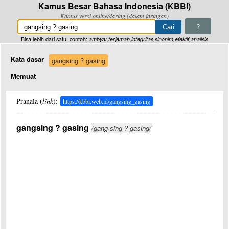
Kamus Besar Bahasa Indonesia (KBBI)
Kamus versi online/daring (dalam jaringan)
?
Bisa lebih dari satu, contoh:
ambyar,terjemah,integritas,sinonim,efektif,analisis
Kata dasar
gangsing ? gasing
Memuat
Pranala (
link
):
https://kbbi.web.id/gangsing_gasing
gangsing ? gasing
/gang·sing ? gasing/