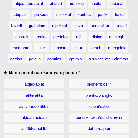
abjad-atau-abjat
absurd
monolog
habitat
rasional
adaptasi
polkadot
solilokui
kontras
panik
hayati
favorit
gurindam
replikasi
novel
senandika
kreatif
abstrak
toraks
predator
rajin
dialog
antologi
membran
jujur
mandiri
tekun
ramah
mengelak
cerdas
perajin
populasi
optimis
aktivitas-atau-aktifitas
★ Mana penulisan kata yang benar?
abjad/abjat
biosfer/biosfir
akte/akta
blanko/blangko
aktivitas/aktifitas
cabai/cabe
akidah/aqidah
cendekiawan/cendikiawan
amfibi/amphibi
daftar/daptar