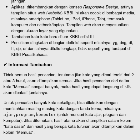
jaringan.
Aplikasi dikembangkan dengan konsep
Responsive Design
, artinya
tampilan situs web (
website
) KBBI ini akan cocok di berbagai media,
misalnya smartphone (Tablet pc, iPad, iPhone, Tab), termasuk
komputer dan netbook/laptop. Tampilan web akan menyesuaikan
dengan ukuran layar yang digunakan.
Tambahan kata-kata baru diluar KBBI edisi III
Penulisan singkatan di bagian definisi seperti misalnya: yg, dng, dl,
tt, dp, dr dan lainnya ditulis lengkap, tidak seperti yang terdapat di
KBBI PusatBahasa.
✔ Informasi Tambahan
Tidak semua hasil pencarian, terutama jika kata yang dicari terdiri dari 2
atau 3 huruf, akan ditampilkan semua. Jika hasil pencarian dari daftar
kata "Memuat" sangat banyak, maka hasil yang dapat langsung di klik
akan dibatasi jumlahnya.
Untuk pencarian banyak kata sekaligus, bisa dilakukan dengan
memisahkan masing-masing kata dengan tanda koma, misalnya:
(untuk mencari kata ajar, program dan
ajar,program,komputer
komputer). Jika ditemukan, hasil utama akan ditampilkan dalam kolom
"kata dasar" dan hasil yang berupa kata turunan akan ditampilkan dalam
kolom "Memuat".