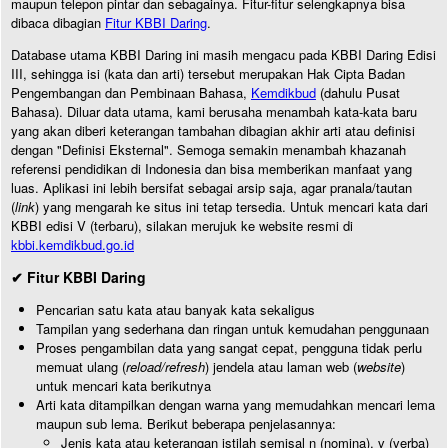
maupun telepon pintar dan sebagainya. Fitur-fitur selengkapnya bisa
dibaca dibagian
Fitur KBBI Daring
.
Database utama KBBI Daring ini masih mengacu pada KBBI Daring Edisi
III, sehingga isi (kata dan arti) tersebut merupakan Hak Cipta Badan
Pengembangan dan Pembinaan Bahasa,
Kemdikbud
(dahulu Pusat
Bahasa). Diluar data utama, kami berusaha menambah kata-kata baru
yang akan diberi keterangan tambahan dibagian akhir arti atau definisi
dengan "Definisi Eksternal". Semoga semakin menambah khazanah
referensi pendidikan di Indonesia dan bisa memberikan manfaat yang
luas. Aplikasi ini lebih bersifat sebagai arsip saja, agar pranala/tautan
(
link
) yang mengarah ke situs ini tetap tersedia. Untuk mencari kata dari
KBBI edisi V (terbaru), silakan merujuk ke website resmi di
kbbi.kemdikbud.go.id
✔ Fitur KBBI Daring
Pencarian satu kata atau banyak kata sekaligus
Tampilan yang sederhana dan ringan untuk kemudahan penggunaan
Proses pengambilan data yang sangat cepat, pengguna tidak perlu
memuat ulang (
reload/refresh
) jendela atau laman web (
website
)
untuk mencari kata berikutnya
Arti kata ditampilkan dengan warna yang memudahkan mencari lema
maupun sub lema. Berikut beberapa penjelasannya:
Jenis kata atau keterangan istilah semisal n (nomina), v (verba)