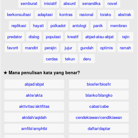
semburat
inisiatif
absurd
senandika
novel
berkonsultasi
adaptasi
kontras
rasional
toraks
abstrak
replikasi
hayati
polkadot
antologi
panik
membran
predator
dialog
populasi
kreatif
abjad-atau-abjat
rajin
favorit
mandiri
perajin
jujur
gundah
optimis
ramah
cerdas
tekun
deru
★ Mana penulisan kata yang benar?
abjad/abjat
biosfer/biosfir
akte/akta
blanko/blangko
aktivitas/aktifitas
cabai/cabe
akidah/aqidah
cendekiawan/cendikiawan
amfibi/amphibi
daftar/daptar