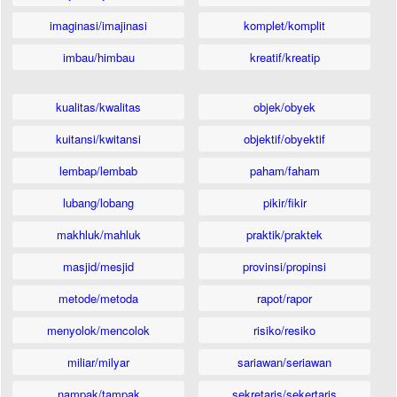
imaginasi/imajinasi
komplet/komplit
imbau/himbau
kreatif/kreatip
kualitas/kwalitas
objek/obyek
kuitansi/kwitansi
objektif/obyektif
lembap/lembab
paham/faham
lubang/lobang
pikir/fikir
makhluk/mahluk
praktik/praktek
masjid/mesjid
provinsi/propinsi
metode/metoda
rapot/rapor
menyolok/mencolok
risiko/resiko
miliar/milyar
sariawan/seriawan
nampak/tampak
sekretaris/sekertaris