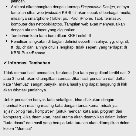
jaringan.
Aplikasi dikembangkan dengan konsep
Responsive Design
, artinya
tampilan situs web (
website
) KBBI ini akan cocok di berbagai media,
misalnya smartphone (Tablet pc, iPad, iPhone, Tab), termasuk
komputer dan netbook/laptop. Tampilan web akan menyesuaikan
dengan ukuran layar yang digunakan.
Tambahan kata-kata baru diluar KBBI edisi III
Penulisan singkatan di bagian definisi seperti misalnya: yg, dng, dl,
tt, dp, dr dan lainnya ditulis lengkap, tidak seperti yang terdapat di
KBBI PusatBahasa.
✔ Informasi Tambahan
Tidak semua hasil pencarian, terutama jika kata yang dicari terdiri dari 2
atau 3 huruf, akan ditampilkan semua. Jika hasil pencarian dari daftar
kata "Memuat" sangat banyak, maka hasil yang dapat langsung di klik
akan dibatasi jumlahnya.
Untuk pencarian banyak kata sekaligus, bisa dilakukan dengan
memisahkan masing-masing kata dengan tanda koma, misalnya:
(untuk mencari kata ajar, program dan
ajar,program,komputer
komputer). Jika ditemukan, hasil utama akan ditampilkan dalam kolom
"kata dasar" dan hasil yang berupa kata turunan akan ditampilkan dalam
kolom "Memuat".