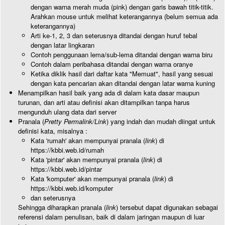
dengan warna merah muda (pink) dengan garis bawah titik-titik.
Arahkan mouse untuk melihat keterangannya (belum semua ada
keterangannya)
Arti ke-1, 2, 3 dan seterusnya ditandai dengan huruf tebal
dengan latar lingkaran
Contoh penggunaan lema/sub-lema ditandai dengan warna biru
Contoh dalam peribahasa ditandai dengan warna oranye
Ketika diklik hasil dari daftar kata "Memuat", hasil yang sesuai
dengan kata pencarian akan ditandai dengan latar warna kuning
Menampilkan hasil baik yang ada di dalam kata dasar maupun
turunan, dan arti atau definisi akan ditampilkan tanpa harus
mengunduh ulang data dari server
Pranala (
Pretty Permalink/Link
) yang indah dan mudah diingat untuk
definisi kata, misalnya :
Kata 'rumah' akan mempunyai pranala (
link
) di
https://kbbi.web.id/rumah
Kata 'pintar' akan mempunyai pranala (
link
) di
https://kbbi.web.id/pintar
Kata 'komputer' akan mempunyai pranala (
link
) di
https://kbbi.web.id/komputer
dan seterusnya
Sehingga diharapkan pranala (
link
) tersebut dapat digunakan sebagai
referensi dalam penulisan, baik di dalam jaringan maupun di luar