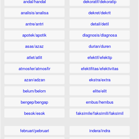
andal/handal
dekoratif/dekoratip
analisis/analisa
dekret/dekrit
antre/antri
detail/detil
apotek/apotik
diagnosis/diagnosa
asas/azaz
durian/duren
atlet/atlit
efektif/efektip
atmosfer/atmosfir
efektifitas/efektivitas
azan/adzan
ekstra/extra
belum/belom
elite/elit
bengep/bengap
embus/hembus
besok/esok
faksimile/faksimili/faksimil
februari/pebruari
indera/indra