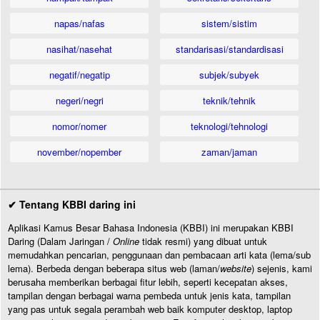
napas/nafas
sistem/sistim
nasihat/nasehat
standarisasi/standardisasi
negatif/negatip
subjek/subyek
negeri/negri
teknik/tehnik
nomor/nomer
teknologi/tehnologi
november/nopember
zaman/jaman
✔ Tentang KBBI daring ini
Aplikasi Kamus Besar Bahasa Indonesia (KBBI) ini merupakan KBBI
Daring (Dalam Jaringan /
Online
tidak resmi) yang dibuat untuk
memudahkan pencarian, penggunaan dan pembacaan arti kata (lema/sub
lema). Berbeda dengan beberapa situs web (laman/
website
) sejenis, kami
berusaha memberikan berbagai fitur lebih, seperti kecepatan akses,
tampilan dengan berbagai warna pembeda untuk jenis kata, tampilan
yang pas untuk segala perambah web baik komputer desktop, laptop