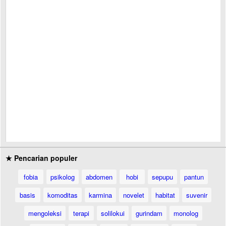
★ Pencarian populer
fobia
psikolog
abdomen
hobi
sepupu
pantun
basis
komoditas
karmina
novelet
habitat
suvenir
mengoleksi
terapi
solilokui
gurindam
monolog