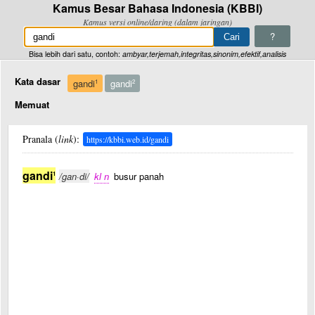
Kamus Besar Bahasa Indonesia (KBBI)
Kamus versi online/daring (dalam jaringan)
?
Bisa lebih dari satu, contoh:
ambyar,terjemah,integritas,sinonim,efektif,analisis
Kata dasar
gandi
gandi
1
2
Memuat
Pranala (
link
):
https://kbbi.web.id/gandi
gandi
1
/gan·di/
kl n
busur panah