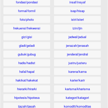
fondasi/pondasi
insaf/insyaf
formal/formil
isap/hisap
foto/photo
istri/isteri
frekuensi/frekwensi
izin/ijin
gizi/gisi
jadwal/jadual
gladi/geladi
jenazah/jenasah
gubuk/gubug
jenderal/jendral
hadis/hadist
justru/justeru
hafal/hapal
karena/karna
hakikat/hakekat
karier/karir
hierarki/hirarki
karisma/kharisma
hipotesis/hipotesa
kategori/katagori
ijazah/ijasah
komoditi/komoditas