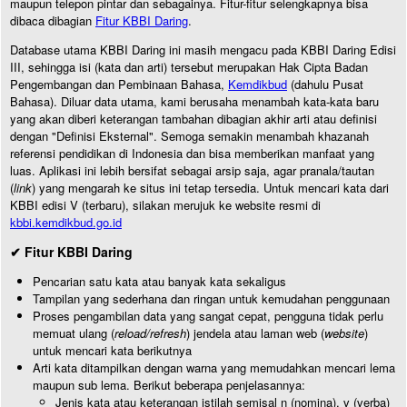
maupun telepon pintar dan sebagainya. Fitur-fitur selengkapnya bisa
dibaca dibagian
Fitur KBBI Daring
.
Database utama KBBI Daring ini masih mengacu pada KBBI Daring Edisi
III, sehingga isi (kata dan arti) tersebut merupakan Hak Cipta Badan
Pengembangan dan Pembinaan Bahasa,
Kemdikbud
(dahulu Pusat
Bahasa). Diluar data utama, kami berusaha menambah kata-kata baru
yang akan diberi keterangan tambahan dibagian akhir arti atau definisi
dengan "Definisi Eksternal". Semoga semakin menambah khazanah
referensi pendidikan di Indonesia dan bisa memberikan manfaat yang
luas. Aplikasi ini lebih bersifat sebagai arsip saja, agar pranala/tautan
(
link
) yang mengarah ke situs ini tetap tersedia. Untuk mencari kata dari
KBBI edisi V (terbaru), silakan merujuk ke website resmi di
kbbi.kemdikbud.go.id
✔ Fitur KBBI Daring
Pencarian satu kata atau banyak kata sekaligus
Tampilan yang sederhana dan ringan untuk kemudahan penggunaan
Proses pengambilan data yang sangat cepat, pengguna tidak perlu
memuat ulang (
reload/refresh
) jendela atau laman web (
website
)
untuk mencari kata berikutnya
Arti kata ditampilkan dengan warna yang memudahkan mencari lema
maupun sub lema. Berikut beberapa penjelasannya:
Jenis kata atau keterangan istilah semisal n (nomina), v (verba)