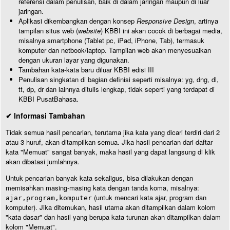
referensi dalam penulisan, baik di dalam jaringan maupun di luar
jaringan.
Aplikasi dikembangkan dengan konsep
Responsive Design
, artinya
tampilan situs web (
website
) KBBI ini akan cocok di berbagai media,
misalnya smartphone (Tablet pc, iPad, iPhone, Tab), termasuk
komputer dan netbook/laptop. Tampilan web akan menyesuaikan
dengan ukuran layar yang digunakan.
Tambahan kata-kata baru diluar KBBI edisi III
Penulisan singkatan di bagian definisi seperti misalnya: yg, dng, dl,
tt, dp, dr dan lainnya ditulis lengkap, tidak seperti yang terdapat di
KBBI PusatBahasa.
✔ Informasi Tambahan
Tidak semua hasil pencarian, terutama jika kata yang dicari terdiri dari 2
atau 3 huruf, akan ditampilkan semua. Jika hasil pencarian dari daftar
kata "Memuat" sangat banyak, maka hasil yang dapat langsung di klik
akan dibatasi jumlahnya.
Untuk pencarian banyak kata sekaligus, bisa dilakukan dengan
memisahkan masing-masing kata dengan tanda koma, misalnya:
(untuk mencari kata ajar, program dan
ajar,program,komputer
komputer). Jika ditemukan, hasil utama akan ditampilkan dalam kolom
"kata dasar" dan hasil yang berupa kata turunan akan ditampilkan dalam
kolom "Memuat".