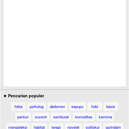
★ Pencarian populer
fobia
psikolog
abdomen
sepupu
hobi
basis
pantun
suvenir
semburat
komoditas
karmina
mengoleksi
habitat
terapi
novelet
solilokui
gurindam