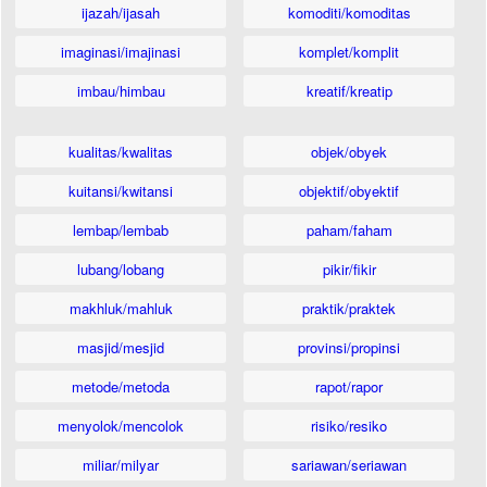
ijazah/ijasah
komoditi/komoditas
imaginasi/imajinasi
komplet/komplit
imbau/himbau
kreatif/kreatip
kualitas/kwalitas
objek/obyek
kuitansi/kwitansi
objektif/obyektif
lembap/lembab
paham/faham
lubang/lobang
pikir/fikir
makhluk/mahluk
praktik/praktek
masjid/mesjid
provinsi/propinsi
metode/metoda
rapot/rapor
menyolok/mencolok
risiko/resiko
miliar/milyar
sariawan/seriawan