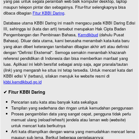
yang pas untuk segala perambah web baik komputer desktop, laptop
maupun telepon pintar dan sebagainya. Fitur-fitur selengkapnya bisa
dibaca dibagian
Fitur KBBI Daring
.
Database utama KBBI Daring ini masih mengacu pada KBBI Daring Edisi
III, sehingga isi (kata dan arti) tersebut merupakan Hak Cipta Badan
Pengembangan dan Pembinaan Bahasa,
Kemdikbud
(dahulu Pusat
Bahasa). Diluar data utama, kami berusaha menambah kata-kata baru
yang akan diberi keterangan tambahan dibagian akhir arti atau definisi
dengan "Definisi Eksternal". Semoga semakin menambah khazanah
referensi pendidikan di Indonesia dan bisa memberikan manfaat yang
luas. Aplikasi ini lebih bersifat sebagai arsip saja, agar pranala/tautan
(
link
) yang mengarah ke situs ini tetap tersedia. Untuk mencari kata dari
KBBI edisi V (terbaru), silakan merujuk ke website resmi di
kbbi.kemdikbud.go.id
✔ Fitur KBBI Daring
Pencarian satu kata atau banyak kata sekaligus
Tampilan yang sederhana dan ringan untuk kemudahan penggunaan
Proses pengambilan data yang sangat cepat, pengguna tidak perlu
memuat ulang (
reload/refresh
) jendela atau laman web (
website
)
untuk mencari kata berikutnya
Arti kata ditampilkan dengan warna yang memudahkan mencari lema
maupun sub lema. Berikut beberapa penjelasannya: