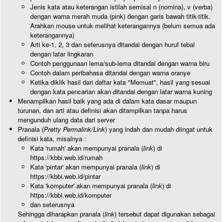
Jenis kata atau keterangan istilah semisal n (nomina), v (verba)
dengan warna merah muda (pink) dengan garis bawah titik-titik.
Arahkan mouse untuk melihat keterangannya (belum semua ada
keterangannya)
Arti ke-1, 2, 3 dan seterusnya ditandai dengan huruf tebal
dengan latar lingkaran
Contoh penggunaan lema/sub-lema ditandai dengan warna biru
Contoh dalam peribahasa ditandai dengan warna oranye
Ketika diklik hasil dari daftar kata "Memuat", hasil yang sesuai
dengan kata pencarian akan ditandai dengan latar warna kuning
Menampilkan hasil baik yang ada di dalam kata dasar maupun
turunan, dan arti atau definisi akan ditampilkan tanpa harus
mengunduh ulang data dari server
Pranala (
Pretty Permalink/Link
) yang indah dan mudah diingat untuk
definisi kata, misalnya :
Kata 'rumah' akan mempunyai pranala (
link
) di
https://kbbi.web.id/rumah
Kata 'pintar' akan mempunyai pranala (
link
) di
https://kbbi.web.id/pintar
Kata 'komputer' akan mempunyai pranala (
link
) di
https://kbbi.web.id/komputer
dan seterusnya
Sehingga diharapkan pranala (
link
) tersebut dapat digunakan sebagai