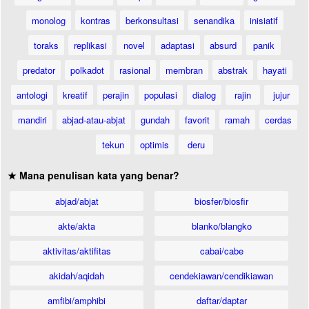
monolog
kontras
berkonsultasi
senandika
inisiatif
toraks
replikasi
novel
adaptasi
absurd
panik
predator
polkadot
rasional
membran
abstrak
hayati
antologi
kreatif
perajin
populasi
dialog
rajin
jujur
mandiri
abjad-atau-abjat
gundah
favorit
ramah
cerdas
tekun
optimis
deru
★ Mana penulisan kata yang benar?
abjad/abjat
biosfer/biosfir
akte/akta
blanko/blangko
aktivitas/aktifitas
cabai/cabe
akidah/aqidah
cendekiawan/cendikiawan
amfibi/amphibi
daftar/daptar