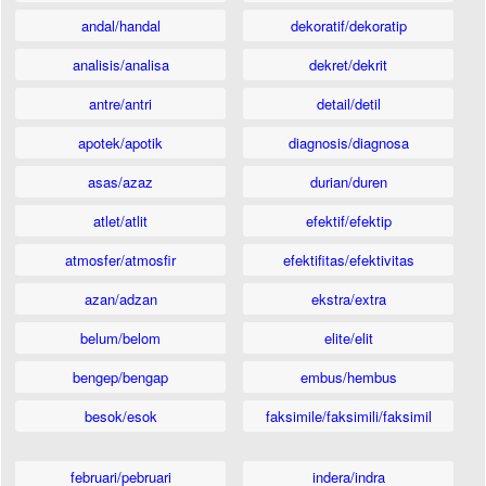
andal/handal
dekoratif/dekoratip
analisis/analisa
dekret/dekrit
antre/antri
detail/detil
apotek/apotik
diagnosis/diagnosa
asas/azaz
durian/duren
atlet/atlit
efektif/efektip
atmosfer/atmosfir
efektifitas/efektivitas
azan/adzan
ekstra/extra
belum/belom
elite/elit
bengep/bengap
embus/hembus
besok/esok
faksimile/faksimili/faksimil
februari/pebruari
indera/indra