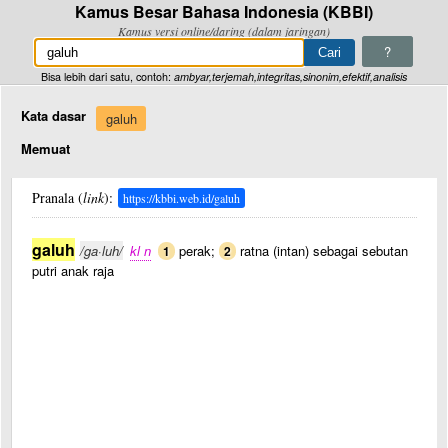
Kamus Besar Bahasa Indonesia (KBBI)
Kamus versi online/daring (dalam jaringan)
?
Bisa lebih dari satu, contoh:
ambyar,terjemah,integritas,sinonim,efektif,analisis
Kata dasar
galuh
Memuat
Pranala (
link
):
https://kbbi.web.id/galuh
galuh
/ga·luh/
kl n
perak;
ratna (intan) sebagai sebutan
1
2
putri anak raja