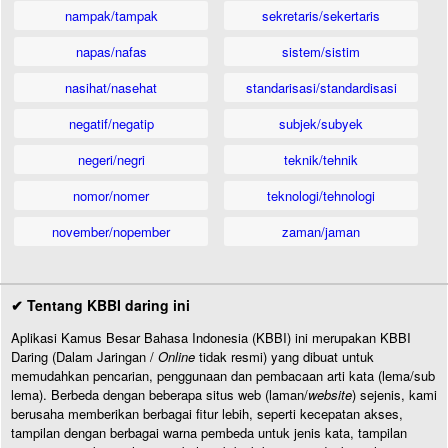
nampak/tampak
sekretaris/sekertaris
napas/nafas
sistem/sistim
nasihat/nasehat
standarisasi/standardisasi
negatif/negatip
subjek/subyek
negeri/negri
teknik/tehnik
nomor/nomer
teknologi/tehnologi
november/nopember
zaman/jaman
✔ Tentang KBBI daring ini
Aplikasi Kamus Besar Bahasa Indonesia (KBBI) ini merupakan KBBI
Daring (Dalam Jaringan /
Online
tidak resmi) yang dibuat untuk
memudahkan pencarian, penggunaan dan pembacaan arti kata (lema/sub
lema). Berbeda dengan beberapa situs web (laman/
website
) sejenis, kami
berusaha memberikan berbagai fitur lebih, seperti kecepatan akses,
tampilan dengan berbagai warna pembeda untuk jenis kata, tampilan