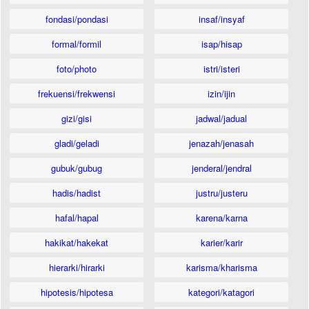
fondasi/pondasi
insaf/insyaf
formal/formil
isap/hisap
foto/photo
istri/isteri
frekuensi/frekwensi
izin/ijin
gizi/gisi
jadwal/jadual
gladi/geladi
jenazah/jenasah
gubuk/gubug
jenderal/jendral
hadis/hadist
justru/justeru
hafal/hapal
karena/karna
hakikat/hakekat
karier/karir
hierarki/hirarki
karisma/kharisma
hipotesis/hipotesa
kategori/katagori