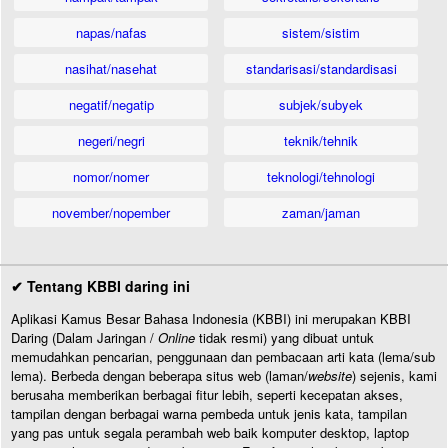
napas/nafas
sistem/sistim
nasihat/nasehat
standarisasi/standardisasi
negatif/negatip
subjek/subyek
negeri/negri
teknik/tehnik
nomor/nomer
teknologi/tehnologi
november/nopember
zaman/jaman
✔ Tentang KBBI daring ini
Aplikasi Kamus Besar Bahasa Indonesia (KBBI) ini merupakan KBBI
Daring (Dalam Jaringan /
Online
tidak resmi) yang dibuat untuk
memudahkan pencarian, penggunaan dan pembacaan arti kata (lema/sub
lema). Berbeda dengan beberapa situs web (laman/
website
) sejenis, kami
berusaha memberikan berbagai fitur lebih, seperti kecepatan akses,
tampilan dengan berbagai warna pembeda untuk jenis kata, tampilan
yang pas untuk segala perambah web baik komputer desktop, laptop