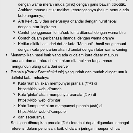
dengan warna merah muda (pink) dengan garis bawah titik-titik.
Arahkan mouse untuk melihat keterangannya (belum semua ada
keterangannya)
Arti ke-1, 2, 3 dan seterusnya ditandai dengan huruf tebal
dengan latar lingkaran
Contoh penggunaan lema/sub-lema ditandai dengan warna biru
Contoh dalam peribahasa ditandai dengan warna oranye
Ketika diklik hasil dari daftar kata "Memuat", hasil yang sesuai
dengan kata pencarian akan ditandai dengan latar warna kuning
Menampilkan hasil baik yang ada di dalam kata dasar maupun
turunan, dan arti atau definisi akan ditampilkan tanpa harus
mengunduh ulang data dari server
Pranala (
Pretty Permalink/Link
) yang indah dan mudah diingat untuk
definisi kata, misalnya :
Kata 'rumah' akan mempunyai pranala (
link
) di
https://kbbi.web.id/rumah
Kata 'pintar' akan mempunyai pranala (
link
) di
https://kbbi.web.id/pintar
Kata 'komputer' akan mempunyai pranala (
link
) di
https://kbbi.web.id/komputer
dan seterusnya
Sehingga diharapkan pranala (
link
) tersebut dapat digunakan sebagai
referensi dalam penulisan, baik di dalam jaringan maupun di luar