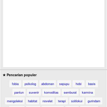
★ Pencarian populer
fobia
psikolog
abdomen
sepupu
hobi
basis
pantun
suvenir
komoditas
semburat
karmina
mengoleksi
habitat
novelet
terapi
solilokui
gurindam