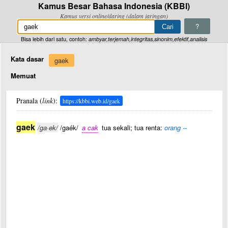
Kamus Besar Bahasa Indonesia (KBBI)
Kamus versi online/daring (dalam jaringan)
?
Bisa lebih dari satu, contoh:
ambyar,terjemah,integritas,sinonim,efektif,analisis
Kata dasar
gaek
Memuat
Pranala (
link
):
https://kbbi.web.id/gaek
gaek
/ga·ek/
/gaék/
a cak
tua sekali; tua renta:
orang --