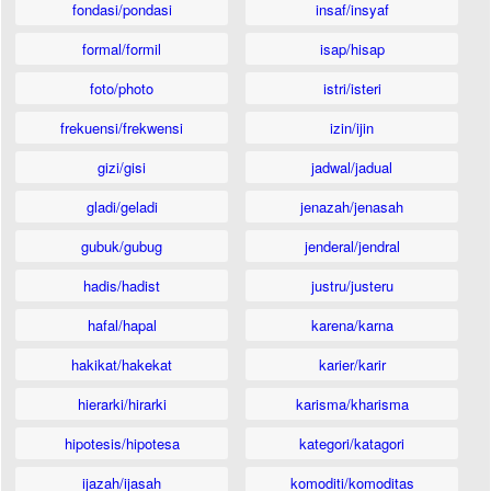
fondasi/pondasi
insaf/insyaf
formal/formil
isap/hisap
foto/photo
istri/isteri
frekuensi/frekwensi
izin/ijin
gizi/gisi
jadwal/jadual
gladi/geladi
jenazah/jenasah
gubuk/gubug
jenderal/jendral
hadis/hadist
justru/justeru
hafal/hapal
karena/karna
hakikat/hakekat
karier/karir
hierarki/hirarki
karisma/kharisma
hipotesis/hipotesa
kategori/katagori
ijazah/ijasah
komoditi/komoditas