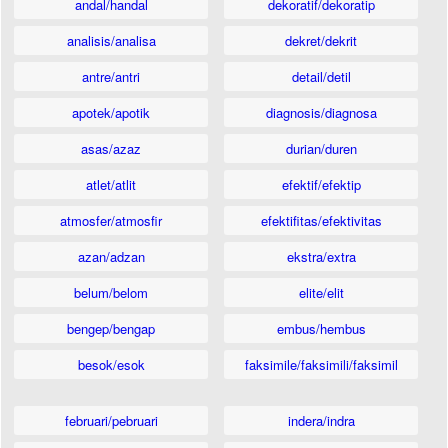
andal/handal
dekoratif/dekoratip
analisis/analisa
dekret/dekrit
antre/antri
detail/detil
apotek/apotik
diagnosis/diagnosa
asas/azaz
durian/duren
atlet/atlit
efektif/efektip
atmosfer/atmosfir
efektifitas/efektivitas
azan/adzan
ekstra/extra
belum/belom
elite/elit
bengep/bengap
embus/hembus
besok/esok
faksimile/faksimili/faksimil
februari/pebruari
indera/indra