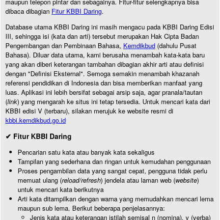
maupun telepon pintar dan sebagainya. Fitur-fitur selengkapnya bisa
dibaca dibagian
Fitur KBBI Daring
.
Database utama KBBI Daring ini masih mengacu pada KBBI Daring Edisi
III, sehingga isi (kata dan arti) tersebut merupakan Hak Cipta Badan
Pengembangan dan Pembinaan Bahasa,
Kemdikbud
(dahulu Pusat
Bahasa). Diluar data utama, kami berusaha menambah kata-kata baru
yang akan diberi keterangan tambahan dibagian akhir arti atau definisi
dengan "Definisi Eksternal". Semoga semakin menambah khazanah
referensi pendidikan di Indonesia dan bisa memberikan manfaat yang
luas. Aplikasi ini lebih bersifat sebagai arsip saja, agar pranala/tautan
(
link
) yang mengarah ke situs ini tetap tersedia. Untuk mencari kata dari
KBBI edisi V (terbaru), silakan merujuk ke website resmi di
kbbi.kemdikbud.go.id
✔ Fitur KBBI Daring
Pencarian satu kata atau banyak kata sekaligus
Tampilan yang sederhana dan ringan untuk kemudahan penggunaan
Proses pengambilan data yang sangat cepat, pengguna tidak perlu
memuat ulang (
reload/refresh
) jendela atau laman web (
website
)
untuk mencari kata berikutnya
Arti kata ditampilkan dengan warna yang memudahkan mencari lema
maupun sub lema. Berikut beberapa penjelasannya:
Jenis kata atau keterangan istilah semisal n (nomina), v (verba)