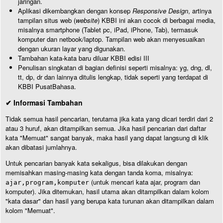
jaringan.
Aplikasi dikembangkan dengan konsep
Responsive Design
, artinya
tampilan situs web (
website
) KBBI ini akan cocok di berbagai media,
misalnya smartphone (Tablet pc, iPad, iPhone, Tab), termasuk
komputer dan netbook/laptop. Tampilan web akan menyesuaikan
dengan ukuran layar yang digunakan.
Tambahan kata-kata baru diluar KBBI edisi III
Penulisan singkatan di bagian definisi seperti misalnya: yg, dng, dl,
tt, dp, dr dan lainnya ditulis lengkap, tidak seperti yang terdapat di
KBBI PusatBahasa.
✔ Informasi Tambahan
Tidak semua hasil pencarian, terutama jika kata yang dicari terdiri dari 2
atau 3 huruf, akan ditampilkan semua. Jika hasil pencarian dari daftar
kata "Memuat" sangat banyak, maka hasil yang dapat langsung di klik
akan dibatasi jumlahnya.
Untuk pencarian banyak kata sekaligus, bisa dilakukan dengan
memisahkan masing-masing kata dengan tanda koma, misalnya:
(untuk mencari kata ajar, program dan
ajar,program,komputer
komputer). Jika ditemukan, hasil utama akan ditampilkan dalam kolom
"kata dasar" dan hasil yang berupa kata turunan akan ditampilkan dalam
kolom "Memuat".