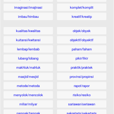
imaginasi/imajinasi
komplet/komplit
imbau/himbau
kreatif/kreatip
kualitas/kwalitas
objek/obyek
kuitansi/kwitansi
objektif/obyektif
lembap/lembab
paham/faham
lubang/lobang
pikir/fikir
makhluk/mahluk
praktik/praktek
masjid/mesjid
provinsi/propinsi
metode/metoda
rapot/rapor
menyolok/mencolok
risiko/resiko
miliar/milyar
sariawan/seriawan
nampak/tampak
sekretaris/sekertaris