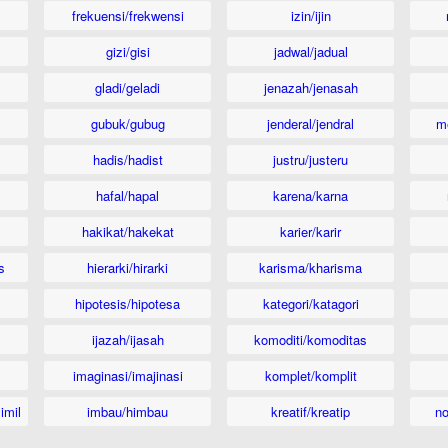
frekuensi/frekwensi
izin/ijin
gizi/gisi
jadwal/jadual
gladi/geladi
jenazah/jenasah
gubuk/gubug
jenderal/jendral
m
hadis/hadist
justru/justeru
hafal/hapal
karena/karna
hakikat/hakekat
karier/karir
s
hierarki/hirarki
karisma/kharisma
hipotesis/hipotesa
kategori/katagori
ijazah/ijasah
komoditi/komoditas
imaginasi/imajinasi
komplet/komplit
imil
imbau/himbau
kreatif/kreatip
n