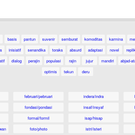
basis
pantun
suvenir
semburat
komoditas
karmina
me
as
inisiatif
senandika
toraks
absurd
adaptasi
novel
repli
atif
dialog
perajin
populasi
rajin
jujur
mandiri
abjad-at
optimis
tekun
deru
februari/pebruari
indera/indra
fondasi/pondasi
insaf/insyaf
formal/formil
isap/hisap
wan
foto/photo
istri/isteri