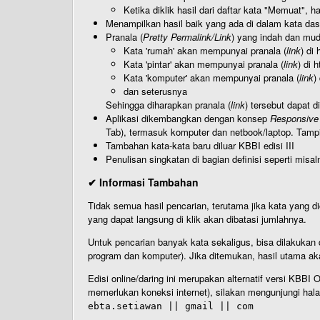
Ketika diklik hasil dari daftar kata "Memuat", 
Menampilkan hasil baik yang ada di dalam kata dasa
Pranala (
Pretty Permalink/Link
) yang indah dan muda
Kata 'rumah' akan mempunyai pranala (
link
) di
Kata 'pintar' akan mempunyai pranala (
link
) di 
Kata 'komputer' akan mempunyai pranala (
link
)
dan seterusnya
Sehingga diharapkan pranala (
link
) tersebut dapat d
Aplikasi dikembangkan dengan konsep
Responsive
Tab), termasuk komputer dan netbook/laptop. Tamp
Tambahan kata-kata baru diluar KBBI edisi III
Penulisan singkatan di bagian definisi seperti misal
✔ Informasi Tambahan
Tidak semua hasil pencarian, terutama jika kata yang di
yang dapat langsung di klik akan dibatasi jumlahnya.
Untuk pencarian banyak kata sekaligus, bisa dilakuk
program dan komputer). Jika ditemukan, hasil utama ak
Edisi online/daring ini merupakan alternatif versi KBB
memerlukan koneksi internet), silakan mengunjungi hal
ebta.setiawan || gmail || com