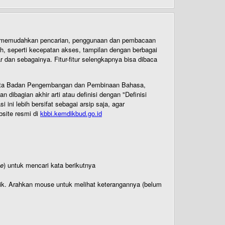
uk memudahkan pencarian, penggunaan dan pembacaan
ih, seperti kecepatan akses, tampilan dengan berbagai
dan sebagainya. Fitur-fitur selengkapnya bisa dibaca
 Cipta Badan Pengembangan dan Pembinaan Bahasa,
ibagian akhir arti atau definisi dengan "Definisi
ni lebih bersifat sebagai arsip saja, agar
bsite resmi di
kbbi.kemdikbud.go.id
te
) untuk mencari kata berikutnya
titik. Arahkan mouse untuk melihat keterangannya (belum