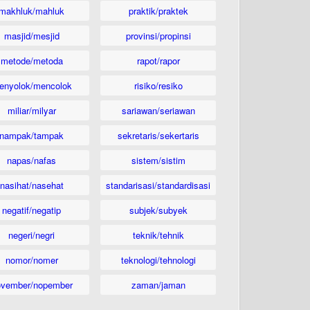
makhluk/mahluk
praktik/praktek
masjid/mesjid
provinsi/propinsi
metode/metoda
rapot/rapor
enyolok/mencolok
risiko/resiko
miliar/milyar
sariawan/seriawan
nampak/tampak
sekretaris/sekertaris
napas/nafas
sistem/sistim
nasihat/nasehat
standarisasi/standardisasi
negatif/negatip
subjek/subyek
negeri/negri
teknik/tehnik
nomor/nomer
teknologi/tehnologi
ovember/nopember
zaman/jaman