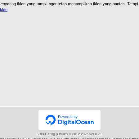
nyaring iklan yang tampil agar tetap menampilkan iklan yang pantas. Tetapi j
klan
KBBI Daring (
) © 2012-2025 versi 2.9
Online
menggunakan KBBI Daring edisi III, Hak Cipta Badan Pengembangan dan Pembinaan Bahas