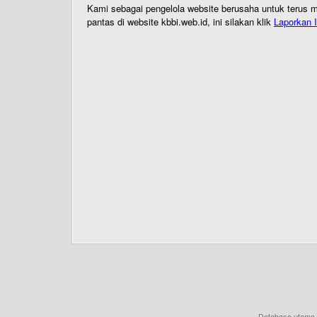
Kami sebagai pengelola website berusaha untuk terus me
pantas di website kbbi.web.id, ini silakan klik
Laporkan I
Database utama 