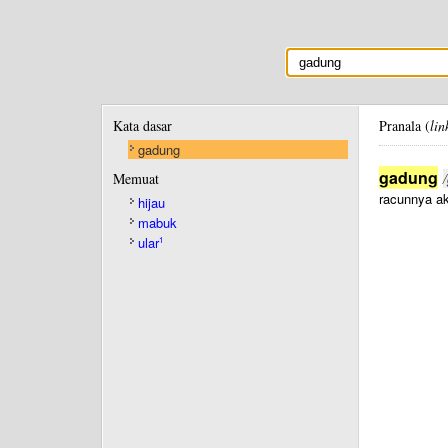
Kata dasar
Pranala (
lin
gadung
gadung
Memuat
racunnya ak
hijau
mabuk
ular
1