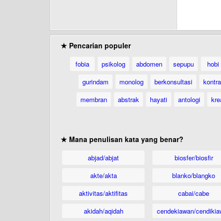
★ Pencarian populer
fobia
psikolog
abdomen
sepupu
hobi
gurindam
monolog
berkonsultasi
kontr
membran
abstrak
hayati
antologi
kre
★ Mana penulisan kata yang benar?
abjad/abjat
biosfer/biosfir
akte/akta
blanko/blangko
aktivitas/aktifitas
cabai/cabe
akidah/aqidah
cendekiawan/cendikia