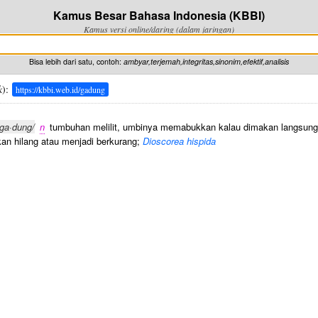
Kamus Besar Bahasa Indonesia (KBBI)
Kamus versi online/daring (dalam jaringan)
Bisa lebih dari satu, contoh:
ambyar,terjemah,integritas,sinonim,efektif,analisis
k
):
https://kbbi.web.id/gadung
/ga·dung/
n
tumbuhan melilit, umbinya memabukkan kalau dimakan langsung, 
an hilang atau menjadi berkurang;
Dioscorea hispida