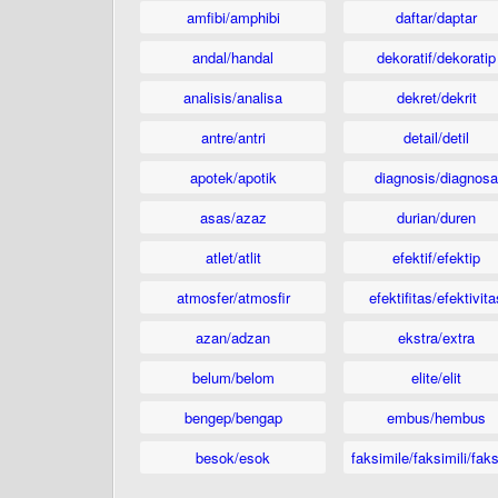
amfibi/amphibi
daftar/daptar
andal/handal
dekoratif/dekoratip
analisis/analisa
dekret/dekrit
antre/antri
detail/detil
apotek/apotik
diagnosis/diagnosa
asas/azaz
durian/duren
atlet/atlit
efektif/efektip
atmosfer/atmosfir
efektifitas/efektivita
azan/adzan
ekstra/extra
belum/belom
elite/elit
bengep/bengap
embus/hembus
besok/esok
faksimile/faksimili/faks