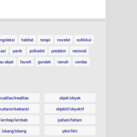
ngoleksi
habitat
terapi
novelet
solilokui
kasi
panik
polkadot
predator
rasional
au-abjat
favorit
gundah
ramah
cerdas
kualitas/kwalitas
objek/obyek
kuitansi/kwitansi
objektif/obyektif
lembap/lembab
paham/faham
lubang/lobang
pikir/fikir