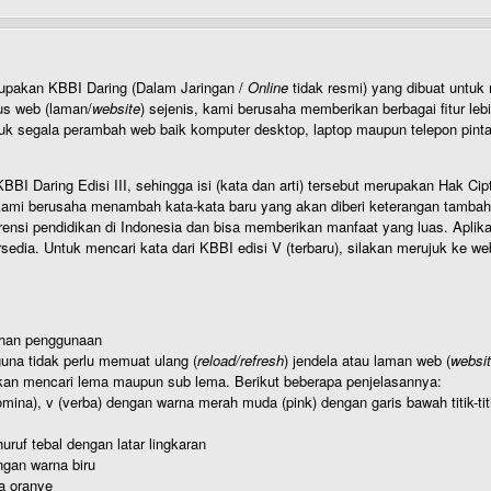
rupakan KBBI Daring (Dalam Jaringan /
Online
tidak resmi) yang dibuat unt
us web (laman/
website
) sejenis, kami berusaha memberikan berbagai fitur leb
uk segala perambah web baik komputer desktop, laptop maupun telepon pintar 
BI Daring Edisi III, sehingga isi (kata dan arti) tersebut merupakan Hak
ami berusaha menambah kata-kata baru yang akan diberi keterangan tambahan d
 pendidikan di Indonesia dan bisa memberikan manfaat yang luas. Aplikasi i
rsedia. Untuk mencari kata dari KBBI edisi V (terbaru), silakan merujuk ke we
ahan penggunaan
una tidak perlu memuat ulang (
reload/refresh
) jendela atau laman web (
websi
kan mencari lema maupun sub lema. Berikut beberapa penjelasannya:
nomina), v (verba) dengan warna merah muda (pink) dengan garis bawah titik-
uruf tebal dengan latar lingkaran
gan warna biru
a oranye