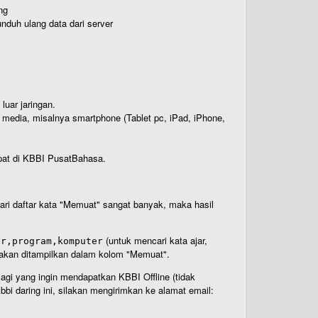
ng
nduh ulang data dari server
luar jaringan.
i media, misalnya smartphone (Tablet pc, iPad, iPhone,
rdapat di KBBI PusatBahasa.
 dari daftar kata "Memuat" sangat banyak, maka hasil
(untuk mencari kata ajar,
ar,program,komputer
n akan ditampilkan dalam kolom "Memuat".
Bagi yang ingin mendapatkan KBBI Offline (tidak
bi daring ini, silakan mengirimkan ke alamat email: