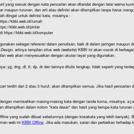
hasil yang sesuai dengan kata pencarian akan ditandai dengan latar warna kuni
r maupun turunan, dan arti atau definisi akan ditampilkan tanpa harus mengu
h diingat untuk definisi kata, misalnya :
 https://kbbi.web.id/rumah
https://kbbi.web.id/pintar
 di https://kbbi.web.id/komputer
igunakan sebagai referensi dalam penulisan, baik di dalam jaringan maupun di 
 Design
, artinya tampilan situs web (
website
) KBBI ini akan cocok di berbaga
ilan web akan menyesuaikan dengan ukuran layar yang digunakan.
nya: yg, dng, dl, tt, dp, dr dan lainnya ditulis lengkap, tidak seperti yang te
cari terdiri dari 2 atau 3 huruf, akan ditampilkan semua. Jika hasil pencarian
an dengan memisahkan masing-masing kata dengan tanda koma, misalnya:
aj
an ditampilkan dalam kolom "kata dasar" dan hasil yang berupa kata turuna
I Offline yang sudah dibuat sebelumnya (dengan kosakata yang lebih banyak). 
aman web ini
KBBI Offline
. Jika ada masukan, saran dan perbaikan terhadap kb