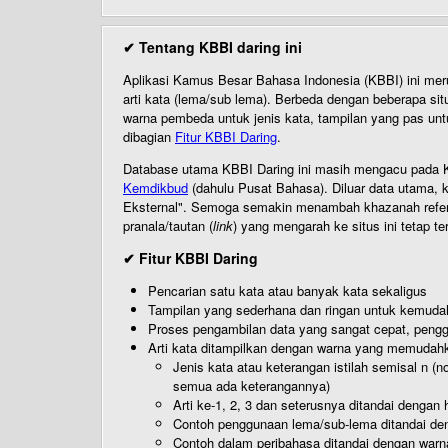
✔ Tentang KBBI daring ini
Aplikasi Kamus Besar Bahasa Indonesia (KBBI) ini me
arti kata (lema/sub lema). Berbeda dengan beberapa sit
warna pembeda untuk jenis kata, tampilan yang pas unt
dibagian
Fitur KBBI Daring
.
Database utama KBBI Daring ini masih mengacu pada KB
Kemdikbud
(dahulu Pusat Bahasa). Diluar data utama, k
Eksternal". Semoga semakin menambah khazanah referensi
pranala/tautan (
link
) yang mengarah ke situs ini tetap te
✔ Fitur KBBI Daring
Pencarian satu kata atau banyak kata sekaligus
Tampilan yang sederhana dan ringan untuk kemud
Proses pengambilan data yang sangat cepat, pengg
Arti kata ditampilkan dengan warna yang memudah
Jenis kata atau keterangan istilah semisal n (
semua ada keterangannya)
Arti ke-1, 2, 3 dan seterusnya ditandai dengan h
Contoh penggunaan lema/sub-lema ditandai den
Contoh dalam peribahasa ditandai dengan warn