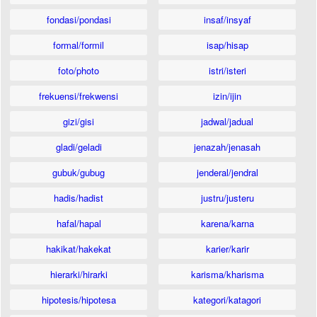
fondasi/pondasi
insaf/insyaf
formal/formil
isap/hisap
foto/photo
istri/isteri
frekuensi/frekwensi
izin/ijin
gizi/gisi
jadwal/jadual
gladi/geladi
jenazah/jenasah
gubuk/gubug
jenderal/jendral
hadis/hadist
justru/justeru
hafal/hapal
karena/karna
hakikat/hakekat
karier/karir
hierarki/hirarki
karisma/kharisma
hipotesis/hipotesa
kategori/katagori