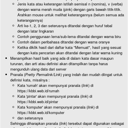
Jenis kata atau keterangan istilah semisal n (nomina), v (verba)
dengan warna merah muda (pink) dengan garis bawah titik-titik.
Arahkan mouse untuk melihat keterangannya (belum semua ada
keterangannya)
Arti ke-1, 2, 3 dan seterusnya ditandai dengan huruf tebal
dengan latar lingkaran
Contoh penggunaan lema/sub-lema ditandai dengan warna biru
Contoh dalam peribahasa ditandai dengan warna oranye
Ketika diklik hasil dari daftar kata "Memuat", hasil yang sesuai
dengan kata pencarian akan ditandai dengan latar warna kuning
Menampilkan hasil baik yang ada di dalam kata dasar maupun
turunan, dan arti atau definisi akan ditampilkan tanpa harus
mengunduh ulang data dari server
Pranala (
Pretty Permalink/Link
) yang indah dan mudah diingat untuk
definisi kata, misalnya :
Kata 'rumah' akan mempunyai pranala (
link
) di
https://kbbi.web.id/rumah
Kata 'pintar' akan mempunyai pranala (
link
) di
https://kbbi.web.id/pintar
Kata 'komputer' akan mempunyai pranala (
link
) di
https://kbbi.web.id/komputer
dan seterusnya
Sehingga diharapkan pranala (
link
) tersebut dapat digunakan sebagai