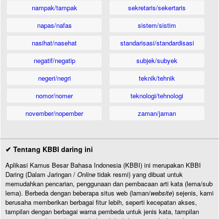
nampak/tampak
sekretaris/sekertaris
napas/nafas
sistem/sistim
nasihat/nasehat
standarisasi/standardisasi
negatif/negatip
subjek/subyek
negeri/negri
teknik/tehnik
nomor/nomer
teknologi/tehnologi
november/nopember
zaman/jaman
✔ Tentang KBBI daring ini
Aplikasi Kamus Besar Bahasa Indonesia (KBBI) ini merupakan KBBI
Daring (Dalam Jaringan /
Online
tidak resmi) yang dibuat untuk
memudahkan pencarian, penggunaan dan pembacaan arti kata (lema/sub
lema). Berbeda dengan beberapa situs web (laman/
website
) sejenis, kami
berusaha memberikan berbagai fitur lebih, seperti kecepatan akses,
tampilan dengan berbagai warna pembeda untuk jenis kata, tampilan