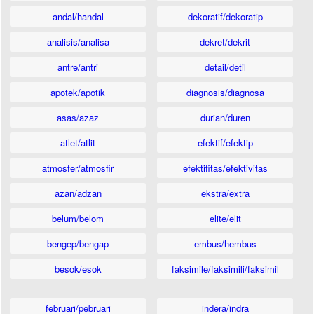
andal/handal
dekoratif/dekoratip
analisis/analisa
dekret/dekrit
antre/antri
detail/detil
apotek/apotik
diagnosis/diagnosa
asas/azaz
durian/duren
atlet/atlit
efektif/efektip
atmosfer/atmosfir
efektifitas/efektivitas
azan/adzan
ekstra/extra
belum/belom
elite/elit
bengep/bengap
embus/hembus
besok/esok
faksimile/faksimili/faksimil
februari/pebruari
indera/indra