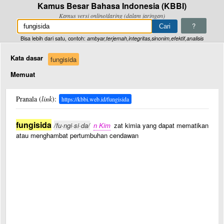
Kamus Besar Bahasa Indonesia (KBBI)
Kamus versi online/daring (dalam jaringan)
?
Bisa lebih dari satu, contoh:
ambyar,terjemah,integritas,sinonim,efektif,analisis
Kata dasar
fungisida
Memuat
Pranala (
link
):
https://kbbi.web.id/fungisida
fungisida
/fu·ngi·si·da/
n Kim
zat kimia yang dapat mematikan
atau menghambat pertumbuhan cendawan