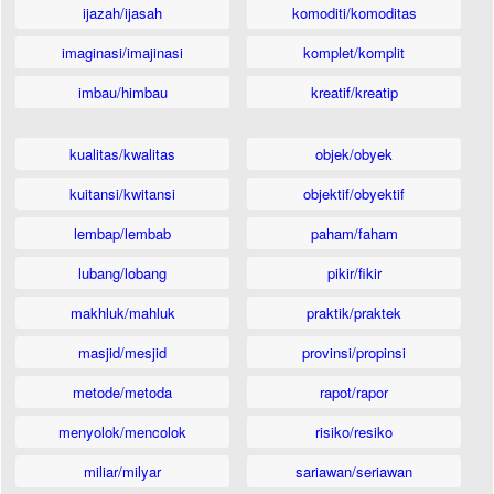
ijazah/ijasah
komoditi/komoditas
imaginasi/imajinasi
komplet/komplit
imbau/himbau
kreatif/kreatip
kualitas/kwalitas
objek/obyek
kuitansi/kwitansi
objektif/obyektif
lembap/lembab
paham/faham
lubang/lobang
pikir/fikir
makhluk/mahluk
praktik/praktek
masjid/mesjid
provinsi/propinsi
metode/metoda
rapot/rapor
menyolok/mencolok
risiko/resiko
miliar/milyar
sariawan/seriawan