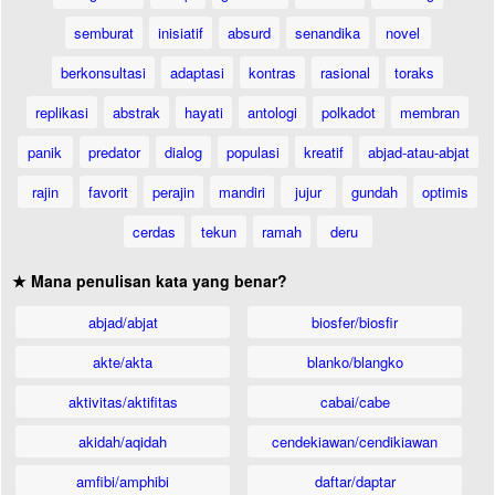
semburat
inisiatif
absurd
senandika
novel
berkonsultasi
adaptasi
kontras
rasional
toraks
replikasi
abstrak
hayati
antologi
polkadot
membran
panik
predator
dialog
populasi
kreatif
abjad-atau-abjat
rajin
favorit
perajin
mandiri
jujur
gundah
optimis
cerdas
tekun
ramah
deru
★ Mana penulisan kata yang benar?
abjad/abjat
biosfer/biosfir
akte/akta
blanko/blangko
aktivitas/aktifitas
cabai/cabe
akidah/aqidah
cendekiawan/cendikiawan
amfibi/amphibi
daftar/daptar