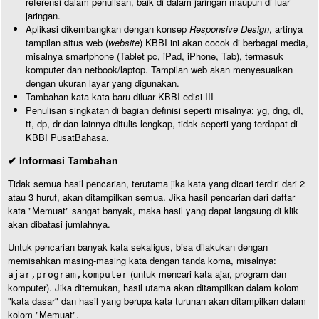
referensi dalam penulisan, baik di dalam jaringan maupun di luar
jaringan.
Aplikasi dikembangkan dengan konsep
Responsive Design
, artinya
tampilan situs web (
website
) KBBI ini akan cocok di berbagai media,
misalnya smartphone (Tablet pc, iPad, iPhone, Tab), termasuk
komputer dan netbook/laptop. Tampilan web akan menyesuaikan
dengan ukuran layar yang digunakan.
Tambahan kata-kata baru diluar KBBI edisi III
Penulisan singkatan di bagian definisi seperti misalnya: yg, dng, dl,
tt, dp, dr dan lainnya ditulis lengkap, tidak seperti yang terdapat di
KBBI PusatBahasa.
✔ Informasi Tambahan
Tidak semua hasil pencarian, terutama jika kata yang dicari terdiri dari 2
atau 3 huruf, akan ditampilkan semua. Jika hasil pencarian dari daftar
kata "Memuat" sangat banyak, maka hasil yang dapat langsung di klik
akan dibatasi jumlahnya.
Untuk pencarian banyak kata sekaligus, bisa dilakukan dengan
memisahkan masing-masing kata dengan tanda koma, misalnya:
(untuk mencari kata ajar, program dan
ajar,program,komputer
komputer). Jika ditemukan, hasil utama akan ditampilkan dalam kolom
"kata dasar" dan hasil yang berupa kata turunan akan ditampilkan dalam
kolom "Memuat".