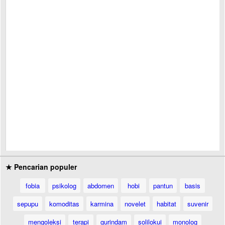
★ Pencarian populer
fobia
psikolog
abdomen
hobi
pantun
basis
sepupu
komoditas
karmina
novelet
habitat
suvenir
mengoleksi
terapi
gurindam
solilokui
monolog