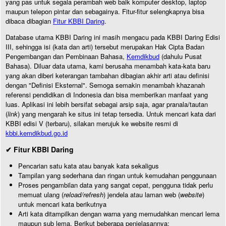
yang pas untuk segala perambah web baik komputer desktop, laptop
maupun telepon pintar dan sebagainya. Fitur-fitur selengkapnya bisa
dibaca dibagian
Fitur KBBI Daring
.
Database utama KBBI Daring ini masih mengacu pada KBBI Daring Edisi
III, sehingga isi (kata dan arti) tersebut merupakan Hak Cipta Badan
Pengembangan dan Pembinaan Bahasa,
Kemdikbud
(dahulu Pusat
Bahasa). Diluar data utama, kami berusaha menambah kata-kata baru
yang akan diberi keterangan tambahan dibagian akhir arti atau definisi
dengan "Definisi Eksternal". Semoga semakin menambah khazanah
referensi pendidikan di Indonesia dan bisa memberikan manfaat yang
luas. Aplikasi ini lebih bersifat sebagai arsip saja, agar pranala/tautan
(
link
) yang mengarah ke situs ini tetap tersedia. Untuk mencari kata dari
KBBI edisi V (terbaru), silakan merujuk ke website resmi di
kbbi.kemdikbud.go.id
✔ Fitur KBBI Daring
Pencarian satu kata atau banyak kata sekaligus
Tampilan yang sederhana dan ringan untuk kemudahan penggunaan
Proses pengambilan data yang sangat cepat, pengguna tidak perlu
memuat ulang (
reload/refresh
) jendela atau laman web (
website
)
untuk mencari kata berikutnya
Arti kata ditampilkan dengan warna yang memudahkan mencari lema
maupun sub lema. Berikut beberapa penjelasannya: