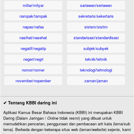
miliar/milyar
sariawan/seriawan
nampak/tampak
sekretaris/sekertaris
napas/nafas
sistem/sistim
nasihat/nasehat
standarisasi/standardisasi
negatif/negatip
subjek/subyek
negeri/negri
teknik/tehnik
nomor/nomer
teknologi/tehnologi
november/nopember
zaman/jaman
✔ Tentang KBBI daring ini
Aplikasi Kamus Besar Bahasa Indonesia (KBBI) ini merupakan KBBI
Daring (Dalam Jaringan /
Online
tidak resmi) yang dibuat untuk
memudahkan pencarian, penggunaan dan pembacaan arti kata (lema/sub
lema). Berbeda dengan beberapa situs web (laman/
website
) sejenis, kami