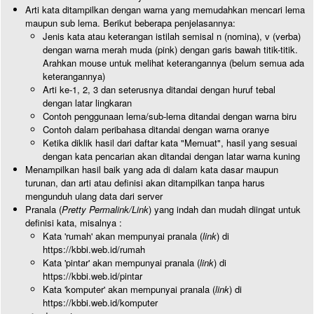
Arti kata ditampilkan dengan warna yang memudahkan mencari lema
maupun sub lema. Berikut beberapa penjelasannya:
Jenis kata atau keterangan istilah semisal n (nomina), v (verba)
dengan warna merah muda (pink) dengan garis bawah titik-titik.
Arahkan mouse untuk melihat keterangannya (belum semua ada
keterangannya)
Arti ke-1, 2, 3 dan seterusnya ditandai dengan huruf tebal
dengan latar lingkaran
Contoh penggunaan lema/sub-lema ditandai dengan warna biru
Contoh dalam peribahasa ditandai dengan warna oranye
Ketika diklik hasil dari daftar kata "Memuat", hasil yang sesuai
dengan kata pencarian akan ditandai dengan latar warna kuning
Menampilkan hasil baik yang ada di dalam kata dasar maupun
turunan, dan arti atau definisi akan ditampilkan tanpa harus
mengunduh ulang data dari server
Pranala (
Pretty Permalink/Link
) yang indah dan mudah diingat untuk
definisi kata, misalnya :
Kata 'rumah' akan mempunyai pranala (
link
) di
https://kbbi.web.id/rumah
Kata 'pintar' akan mempunyai pranala (
link
) di
https://kbbi.web.id/pintar
Kata 'komputer' akan mempunyai pranala (
link
) di
https://kbbi.web.id/komputer