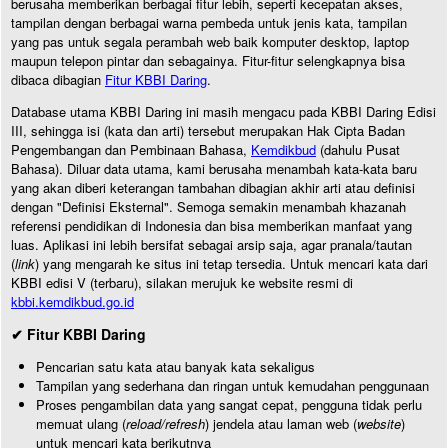
berusaha memberikan berbagai fitur lebih, seperti kecepatan akses,
tampilan dengan berbagai warna pembeda untuk jenis kata, tampilan
yang pas untuk segala perambah web baik komputer desktop, laptop
maupun telepon pintar dan sebagainya. Fitur-fitur selengkapnya bisa
dibaca dibagian
Fitur KBBI Daring
.
Database utama KBBI Daring ini masih mengacu pada KBBI Daring Edisi
III, sehingga isi (kata dan arti) tersebut merupakan Hak Cipta Badan
Pengembangan dan Pembinaan Bahasa,
Kemdikbud
(dahulu Pusat
Bahasa). Diluar data utama, kami berusaha menambah kata-kata baru
yang akan diberi keterangan tambahan dibagian akhir arti atau definisi
dengan "Definisi Eksternal". Semoga semakin menambah khazanah
referensi pendidikan di Indonesia dan bisa memberikan manfaat yang
luas. Aplikasi ini lebih bersifat sebagai arsip saja, agar pranala/tautan
(
link
) yang mengarah ke situs ini tetap tersedia. Untuk mencari kata dari
KBBI edisi V (terbaru), silakan merujuk ke website resmi di
kbbi.kemdikbud.go.id
✔ Fitur KBBI Daring
Pencarian satu kata atau banyak kata sekaligus
Tampilan yang sederhana dan ringan untuk kemudahan penggunaan
Proses pengambilan data yang sangat cepat, pengguna tidak perlu
memuat ulang (
reload/refresh
) jendela atau laman web (
website
)
untuk mencari kata berikutnya