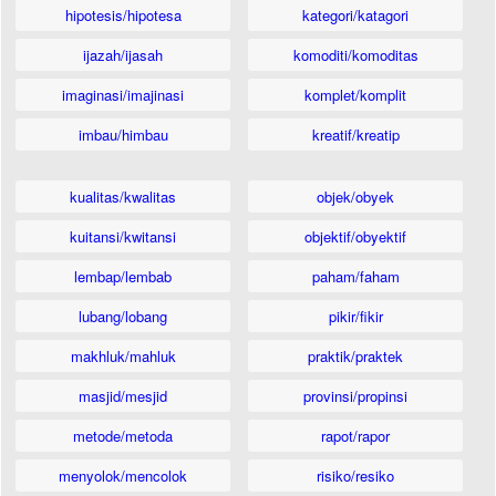
hipotesis/hipotesa
kategori/katagori
ijazah/ijasah
komoditi/komoditas
imaginasi/imajinasi
komplet/komplit
imbau/himbau
kreatif/kreatip
kualitas/kwalitas
objek/obyek
kuitansi/kwitansi
objektif/obyektif
lembap/lembab
paham/faham
lubang/lobang
pikir/fikir
makhluk/mahluk
praktik/praktek
masjid/mesjid
provinsi/propinsi
metode/metoda
rapot/rapor
menyolok/mencolok
risiko/resiko