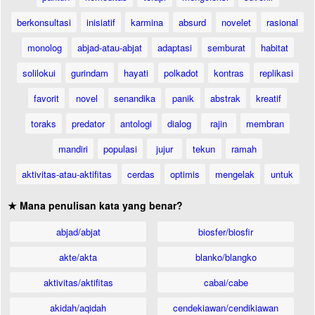
berkonsultasi
inisiatif
karmina
absurd
novelet
rasional
monolog
abjad-atau-abjat
adaptasi
semburat
habitat
solilokui
gurindam
hayati
polkadot
kontras
replikasi
favorit
novel
senandika
panik
abstrak
kreatif
toraks
predator
antologi
dialog
rajin
membran
mandiri
populasi
jujur
tekun
ramah
aktivitas-atau-aktifitas
cerdas
optimis
mengelak
untuk
★ Mana penulisan kata yang benar?
abjad/abjat
biosfer/biosfir
akte/akta
blanko/blangko
aktivitas/aktifitas
cabai/cabe
akidah/aqidah
cendekiawan/cendikiawan