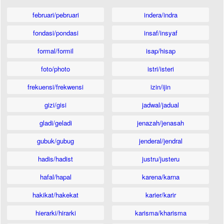
februari/pebruari
indera/indra
fondasi/pondasi
insaf/insyaf
formal/formil
isap/hisap
foto/photo
istri/isteri
frekuensi/frekwensi
izin/ijin
gizi/gisi
jadwal/jadual
gladi/geladi
jenazah/jenasah
gubuk/gubug
jenderal/jendral
hadis/hadist
justru/justeru
hafal/hapal
karena/karna
hakikat/hakekat
karier/karir
hierarki/hirarki
karisma/kharisma