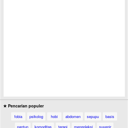
★ Pencarian populer
fobia
psikolog
hobi
abdomen
sepupu
basis
pantun
komoditas
terapi
mengoleksi
suvenir