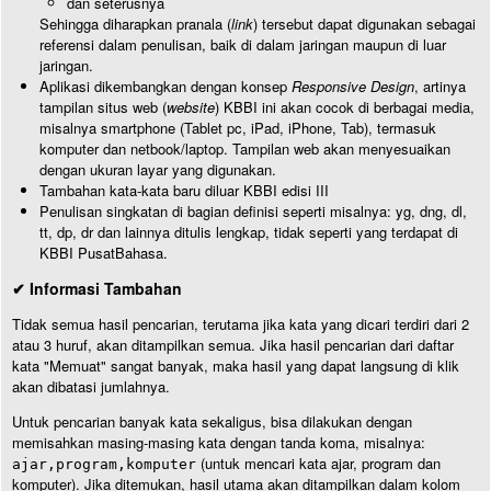
dan seterusnya
Sehingga diharapkan pranala (
link
) tersebut dapat digunakan sebagai
referensi dalam penulisan, baik di dalam jaringan maupun di luar
jaringan.
Aplikasi dikembangkan dengan konsep
Responsive Design
, artinya
tampilan situs web (
website
) KBBI ini akan cocok di berbagai media,
misalnya smartphone (Tablet pc, iPad, iPhone, Tab), termasuk
komputer dan netbook/laptop. Tampilan web akan menyesuaikan
dengan ukuran layar yang digunakan.
Tambahan kata-kata baru diluar KBBI edisi III
Penulisan singkatan di bagian definisi seperti misalnya: yg, dng, dl,
tt, dp, dr dan lainnya ditulis lengkap, tidak seperti yang terdapat di
KBBI PusatBahasa.
✔ Informasi Tambahan
Tidak semua hasil pencarian, terutama jika kata yang dicari terdiri dari 2
atau 3 huruf, akan ditampilkan semua. Jika hasil pencarian dari daftar
kata "Memuat" sangat banyak, maka hasil yang dapat langsung di klik
akan dibatasi jumlahnya.
Untuk pencarian banyak kata sekaligus, bisa dilakukan dengan
memisahkan masing-masing kata dengan tanda koma, misalnya:
(untuk mencari kata ajar, program dan
ajar,program,komputer
komputer). Jika ditemukan, hasil utama akan ditampilkan dalam kolom