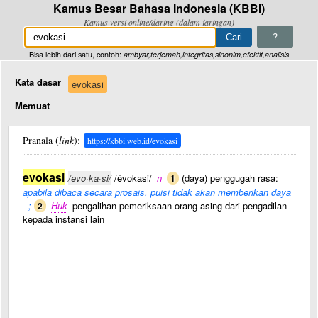
Kamus Besar Bahasa Indonesia (KBBI)
Kamus versi online/daring (dalam jaringan)
?
Bisa lebih dari satu, contoh:
ambyar,terjemah,integritas,sinonim,efektif,analisis
Kata dasar
evokasi
Memuat
Pranala (
link
):
https://kbbi.web.id/evokasi
evokasi
/evo·ka·si/
/évokasi/
n
(daya) penggugah rasa:
1
apabila dibaca secara prosais, puisi tidak akan memberikan daya
--;
Huk
pengalihan pemeriksaan orang asing dari pengadilan
2
kepada instansi lain