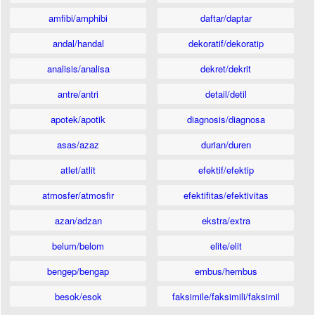
amfibi/amphibi
daftar/daptar
andal/handal
dekoratif/dekoratip
analisis/analisa
dekret/dekrit
antre/antri
detail/detil
apotek/apotik
diagnosis/diagnosa
asas/azaz
durian/duren
atlet/atlit
efektif/efektip
atmosfer/atmosfir
efektifitas/efektivitas
azan/adzan
ekstra/extra
belum/belom
elite/elit
bengep/bengap
embus/hembus
besok/esok
faksimile/faksimili/faksimil