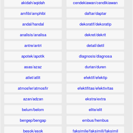
akidah/aqidah
cendekiawan/cendikiawan
amfibi/amphibi
daftar/daptar
andal/handal
dekoratif/dekoratip
analisis/analisa
dekret/dekrit
antre/antri
detail/detil
apotek/apotik
diagnosis/diagnosa
asas/azaz
durian/duren
atlet/atlit
efektif/efektip
atmosfer/atmosfir
efektifitas/efektivitas
azan/adzan
ekstra/extra
belum/belom
elite/elit
bengep/bengap
embus/hembus
besok/esok
faksimile/faksimili/faksimil