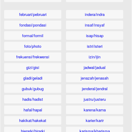
februari/pebruari
indera/indra
fondasi/pondasi
insaf/insyaf
formal/formil
isap/hisap
foto/photo
istri/isteri
frekuensi/frekwensi
izin/ijin
gizi/gisi
jadwal/jadual
gladi/geladi
jenazah/jenasah
gubuk/gubug
jenderal/jendral
hadis/hadist
justru/justeru
hafal/hapal
karena/karna
hakikat/hakekat
karier/karir
hierarki/hirarki
karisma/kharisma