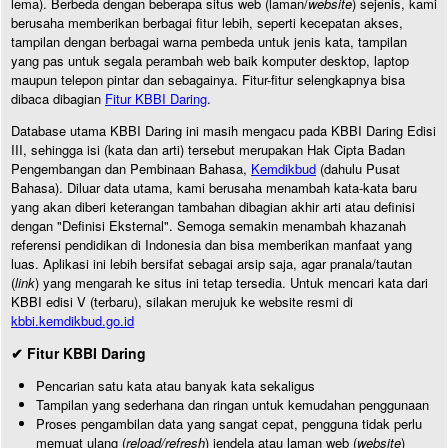
lema). Berbeda dengan beberapa situs web (laman/
website
) sejenis, kami
berusaha memberikan berbagai fitur lebih, seperti kecepatan akses,
tampilan dengan berbagai warna pembeda untuk jenis kata, tampilan
yang pas untuk segala perambah web baik komputer desktop, laptop
maupun telepon pintar dan sebagainya. Fitur-fitur selengkapnya bisa
dibaca dibagian
Fitur KBBI Daring
.
Database utama KBBI Daring ini masih mengacu pada KBBI Daring Edisi
III, sehingga isi (kata dan arti) tersebut merupakan Hak Cipta Badan
Pengembangan dan Pembinaan Bahasa,
Kemdikbud
(dahulu Pusat
Bahasa). Diluar data utama, kami berusaha menambah kata-kata baru
yang akan diberi keterangan tambahan dibagian akhir arti atau definisi
dengan "Definisi Eksternal". Semoga semakin menambah khazanah
referensi pendidikan di Indonesia dan bisa memberikan manfaat yang
luas. Aplikasi ini lebih bersifat sebagai arsip saja, agar pranala/tautan
(
link
) yang mengarah ke situs ini tetap tersedia. Untuk mencari kata dari
KBBI edisi V (terbaru), silakan merujuk ke website resmi di
kbbi.kemdikbud.go.id
✔ Fitur KBBI Daring
Pencarian satu kata atau banyak kata sekaligus
Tampilan yang sederhana dan ringan untuk kemudahan penggunaan
Proses pengambilan data yang sangat cepat, pengguna tidak perlu
memuat ulang (
reload/refresh
) jendela atau laman web (
website
)