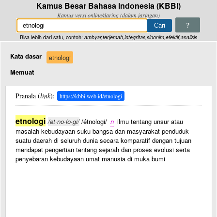
Kamus Besar Bahasa Indonesia (KBBI)
Kamus versi online/daring (dalam jaringan)
?
Bisa lebih dari satu, contoh:
ambyar,terjemah,integritas,sinonim,efektif,analisis
Kata dasar
etnologi
Memuat
Pranala (
link
):
https://kbbi.web.id/etnologi
etnologi
/et·no·lo·gi/
/étnologi/
n
ilmu tentang unsur atau
masalah kebudayaan suku bangsa dan masyarakat penduduk
suatu daerah di seluruh dunia secara komparatif dengan tujuan
mendapat pengertian tentang sejarah dan proses evolusi serta
penyebaran kebudayaan umat manusia di muka bumi