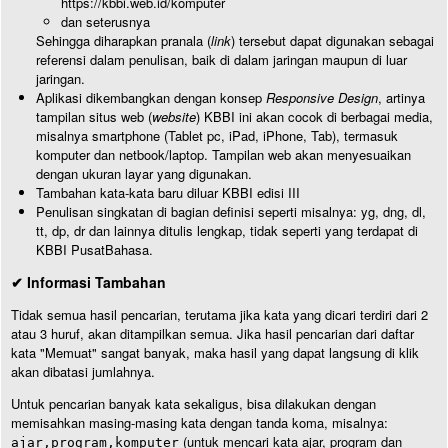
https://kbbi.web.id/komputer
dan seterusnya
Sehingga diharapkan pranala (
link
) tersebut dapat digunakan sebagai
referensi dalam penulisan, baik di dalam jaringan maupun di luar
jaringan.
Aplikasi dikembangkan dengan konsep
Responsive Design
, artinya
tampilan situs web (
website
) KBBI ini akan cocok di berbagai media,
misalnya smartphone (Tablet pc, iPad, iPhone, Tab), termasuk
komputer dan netbook/laptop. Tampilan web akan menyesuaikan
dengan ukuran layar yang digunakan.
Tambahan kata-kata baru diluar KBBI edisi III
Penulisan singkatan di bagian definisi seperti misalnya: yg, dng, dl,
tt, dp, dr dan lainnya ditulis lengkap, tidak seperti yang terdapat di
KBBI PusatBahasa.
✔ Informasi Tambahan
Tidak semua hasil pencarian, terutama jika kata yang dicari terdiri dari 2
atau 3 huruf, akan ditampilkan semua. Jika hasil pencarian dari daftar
kata "Memuat" sangat banyak, maka hasil yang dapat langsung di klik
akan dibatasi jumlahnya.
Untuk pencarian banyak kata sekaligus, bisa dilakukan dengan
memisahkan masing-masing kata dengan tanda koma, misalnya:
(untuk mencari kata ajar, program dan
ajar,program,komputer