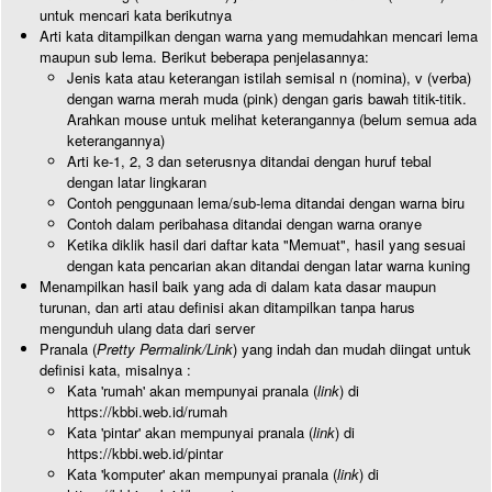
untuk mencari kata berikutnya
Arti kata ditampilkan dengan warna yang memudahkan mencari lema
maupun sub lema. Berikut beberapa penjelasannya:
Jenis kata atau keterangan istilah semisal n (nomina), v (verba)
dengan warna merah muda (pink) dengan garis bawah titik-titik.
Arahkan mouse untuk melihat keterangannya (belum semua ada
keterangannya)
Arti ke-1, 2, 3 dan seterusnya ditandai dengan huruf tebal
dengan latar lingkaran
Contoh penggunaan lema/sub-lema ditandai dengan warna biru
Contoh dalam peribahasa ditandai dengan warna oranye
Ketika diklik hasil dari daftar kata "Memuat", hasil yang sesuai
dengan kata pencarian akan ditandai dengan latar warna kuning
Menampilkan hasil baik yang ada di dalam kata dasar maupun
turunan, dan arti atau definisi akan ditampilkan tanpa harus
mengunduh ulang data dari server
Pranala (
Pretty Permalink/Link
) yang indah dan mudah diingat untuk
definisi kata, misalnya :
Kata 'rumah' akan mempunyai pranala (
link
) di
https://kbbi.web.id/rumah
Kata 'pintar' akan mempunyai pranala (
link
) di
https://kbbi.web.id/pintar
Kata 'komputer' akan mempunyai pranala (
link
) di