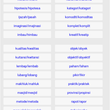
hipotesis/hipotesa
kategori/katagori
ijazah/ijasah
komoditi/komoditas
imaginasi/imajinasi
komplet/komplit
imbau/himbau
kreatif/kreatip
kualitas/kwalitas
objek/obyek
kuitansi/kwitansi
objektif/obyektif
lembap/lembab
paham/faham
lubang/lobang
pikir/fikir
makhluk/mahluk
praktik/praktek
masjid/mesjid
provinsi/propinsi
metode/metoda
rapot/rapor