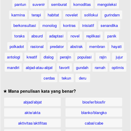
pantun
suvenir
semburat
komoditas
mengoleksi
karmina
terapi
habitat
novelet
solilokui
gurindam
berkonsultasi
monolog
kontras
inisiatif
senandika
toraks
absurd
adaptasi
novel
replikasi
panik
polkadot
rasional
predator
abstrak
membran
hayati
antologi
kreatif
dialog
perajin
populasi
rajin
jujur
mandiri
abjad-atau-abjat
favorit
gundah
ramah
optimis
cerdas
tekun
deru
★ Mana penulisan kata yang benar?
abjad/abjat
biosfer/biosfir
akte/akta
blanko/blangko
aktivitas/aktifitas
cabai/cabe