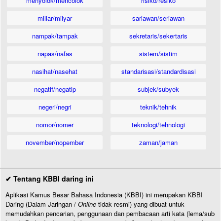
menyolok/mencolok
risiko/resiko
miliar/milyar
sariawan/seriawan
nampak/tampak
sekretaris/sekertaris
napas/nafas
sistem/sistim
nasihat/nasehat
standarisasi/standardisasi
negatif/negatip
subjek/subyek
negeri/negri
teknik/tehnik
nomor/nomer
teknologi/tehnologi
november/nopember
zaman/jaman
✔ Tentang KBBI daring ini
Aplikasi Kamus Besar Bahasa Indonesia (KBBI) ini merupakan KBBI
Daring (Dalam Jaringan /
Online
tidak resmi) yang dibuat untuk
memudahkan pencarian, penggunaan dan pembacaan arti kata (lema/sub