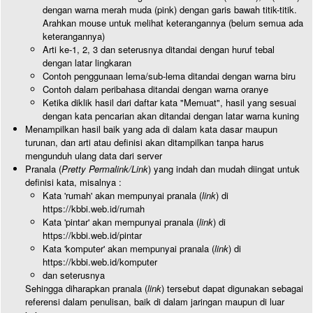
dengan warna merah muda (pink) dengan garis bawah titik-titik.
Arahkan mouse untuk melihat keterangannya (belum semua ada
keterangannya)
Arti ke-1, 2, 3 dan seterusnya ditandai dengan huruf tebal
dengan latar lingkaran
Contoh penggunaan lema/sub-lema ditandai dengan warna biru
Contoh dalam peribahasa ditandai dengan warna oranye
Ketika diklik hasil dari daftar kata "Memuat", hasil yang sesuai
dengan kata pencarian akan ditandai dengan latar warna kuning
Menampilkan hasil baik yang ada di dalam kata dasar maupun
turunan, dan arti atau definisi akan ditampilkan tanpa harus
mengunduh ulang data dari server
Pranala (
Pretty Permalink/Link
) yang indah dan mudah diingat untuk
definisi kata, misalnya :
Kata 'rumah' akan mempunyai pranala (
link
) di
https://kbbi.web.id/rumah
Kata 'pintar' akan mempunyai pranala (
link
) di
https://kbbi.web.id/pintar
Kata 'komputer' akan mempunyai pranala (
link
) di
https://kbbi.web.id/komputer
dan seterusnya
Sehingga diharapkan pranala (
link
) tersebut dapat digunakan sebagai
referensi dalam penulisan, baik di dalam jaringan maupun di luar