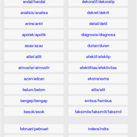
andal/handal
dekoratif/dekoratip
analisis/analisa
dekret/dekrit
antre/antri
detail/detil
apotek/apotik
diagnosis/diagnosa
asas/azaz
durian/duren
atlet/atlit
efektif/efektip
atmosfer/atmosfir
efektifitas/efektivitas
azan/adzan
ekstra/extra
belum/belom
elite/elit
bengep/bengap
embus/hembus
besok/esok
faksimile/faksimili/faksimil
februari/pebruari
indera/indra