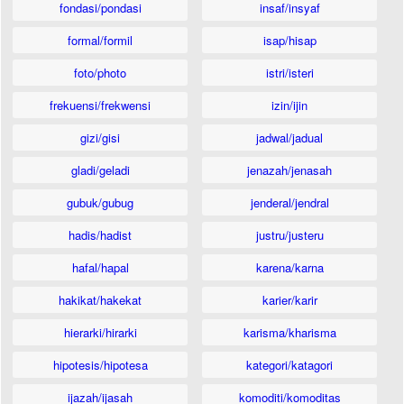
fondasi/pondasi
insaf/insyaf
formal/formil
isap/hisap
foto/photo
istri/isteri
frekuensi/frekwensi
izin/ijin
gizi/gisi
jadwal/jadual
gladi/geladi
jenazah/jenasah
gubuk/gubug
jenderal/jendral
hadis/hadist
justru/justeru
hafal/hapal
karena/karna
hakikat/hakekat
karier/karir
hierarki/hirarki
karisma/kharisma
hipotesis/hipotesa
kategori/katagori
ijazah/ijasah
komoditi/komoditas