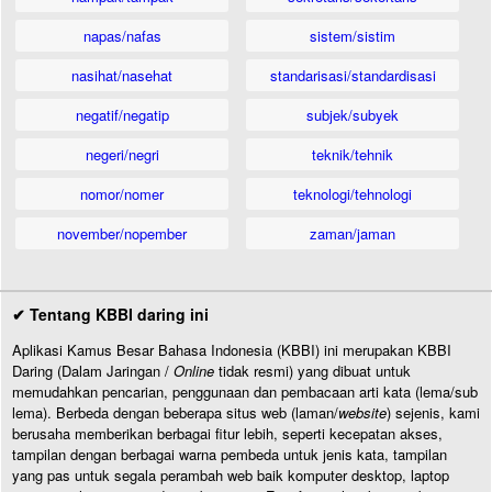
napas/nafas
sistem/sistim
nasihat/nasehat
standarisasi/standardisasi
negatif/negatip
subjek/subyek
negeri/negri
teknik/tehnik
nomor/nomer
teknologi/tehnologi
november/nopember
zaman/jaman
✔ Tentang KBBI daring ini
Aplikasi Kamus Besar Bahasa Indonesia (KBBI) ini merupakan KBBI
Daring (Dalam Jaringan /
Online
tidak resmi) yang dibuat untuk
memudahkan pencarian, penggunaan dan pembacaan arti kata (lema/sub
lema). Berbeda dengan beberapa situs web (laman/
website
) sejenis, kami
berusaha memberikan berbagai fitur lebih, seperti kecepatan akses,
tampilan dengan berbagai warna pembeda untuk jenis kata, tampilan
yang pas untuk segala perambah web baik komputer desktop, laptop