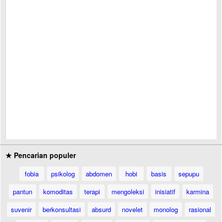
★ Pencarian populer
fobia
psikolog
abdomen
hobi
basis
sepupu
pantun
komoditas
terapi
mengoleksi
inisiatif
karmina
suvenir
berkonsultasi
absurd
novelet
monolog
rasional