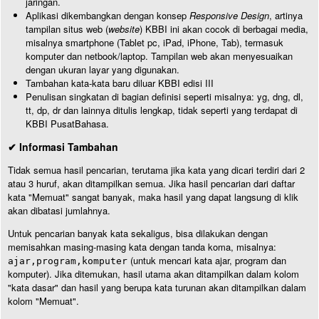
jaringan.
Aplikasi dikembangkan dengan konsep
Responsive Design
, artinya
tampilan situs web (
website
) KBBI ini akan cocok di berbagai media,
misalnya smartphone (Tablet pc, iPad, iPhone, Tab), termasuk
komputer dan netbook/laptop. Tampilan web akan menyesuaikan
dengan ukuran layar yang digunakan.
Tambahan kata-kata baru diluar KBBI edisi III
Penulisan singkatan di bagian definisi seperti misalnya: yg, dng, dl,
tt, dp, dr dan lainnya ditulis lengkap, tidak seperti yang terdapat di
KBBI PusatBahasa.
✔ Informasi Tambahan
Tidak semua hasil pencarian, terutama jika kata yang dicari terdiri dari 2
atau 3 huruf, akan ditampilkan semua. Jika hasil pencarian dari daftar
kata "Memuat" sangat banyak, maka hasil yang dapat langsung di klik
akan dibatasi jumlahnya.
Untuk pencarian banyak kata sekaligus, bisa dilakukan dengan
memisahkan masing-masing kata dengan tanda koma, misalnya:
(untuk mencari kata ajar, program dan
ajar,program,komputer
komputer). Jika ditemukan, hasil utama akan ditampilkan dalam kolom
"kata dasar" dan hasil yang berupa kata turunan akan ditampilkan dalam
kolom "Memuat".