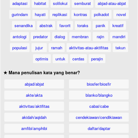
adaptasi
habitat
solilokui
semburat
abjad-atau-abjat
gurindam
hayati
replikasi
kontras
polkadot
novel
senandika
abstrak
favorit
toraks
panik
kreatif
antologi
predator
dialog
membran
rajin
mandiri
populasi
jujur
ramah
aktivitas-atau-aktifitas
tekun
optimis
untuk
cerdas
perajin
★ Mana penulisan kata yang benar?
abjad/abjat
biosfer/biosfir
akte/akta
blanko/blangko
aktivitas/aktifitas
cabai/cabe
akidah/aqidah
cendekiawan/cendikiawan
amfibi/amphibi
daftar/daptar