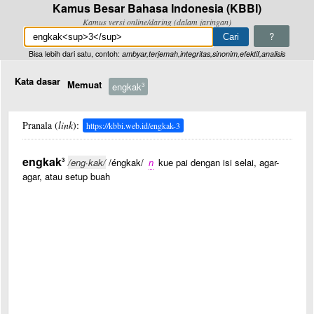
Kamus Besar Bahasa Indonesia (KBBI)
Kamus versi online/daring (dalam jaringan)
?
Bisa lebih dari satu, contoh:
ambyar,terjemah,integritas,sinonim,efektif,analisis
Kata dasar
Memuat
engkak
3
Pranala (
link
):
https://kbbi.web.id/engkak-3
engkak
3
/eng·kak/
/éngkak/
n
kue pai dengan isi selai, agar-
agar, atau setup buah