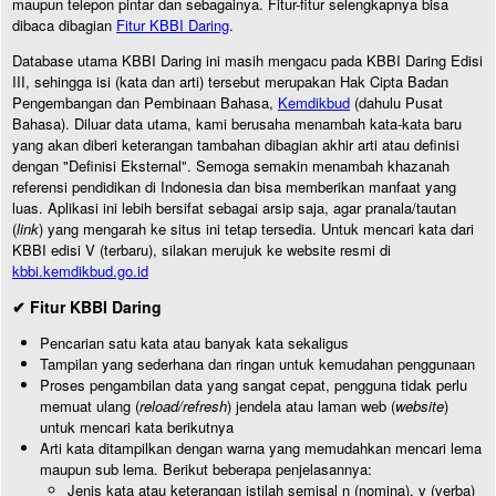
maupun telepon pintar dan sebagainya. Fitur-fitur selengkapnya bisa
dibaca dibagian
Fitur KBBI Daring
.
Database utama KBBI Daring ini masih mengacu pada KBBI Daring Edisi
III, sehingga isi (kata dan arti) tersebut merupakan Hak Cipta Badan
Pengembangan dan Pembinaan Bahasa,
Kemdikbud
(dahulu Pusat
Bahasa). Diluar data utama, kami berusaha menambah kata-kata baru
yang akan diberi keterangan tambahan dibagian akhir arti atau definisi
dengan "Definisi Eksternal". Semoga semakin menambah khazanah
referensi pendidikan di Indonesia dan bisa memberikan manfaat yang
luas. Aplikasi ini lebih bersifat sebagai arsip saja, agar pranala/tautan
(
link
) yang mengarah ke situs ini tetap tersedia. Untuk mencari kata dari
KBBI edisi V (terbaru), silakan merujuk ke website resmi di
kbbi.kemdikbud.go.id
✔ Fitur KBBI Daring
Pencarian satu kata atau banyak kata sekaligus
Tampilan yang sederhana dan ringan untuk kemudahan penggunaan
Proses pengambilan data yang sangat cepat, pengguna tidak perlu
memuat ulang (
reload/refresh
) jendela atau laman web (
website
)
untuk mencari kata berikutnya
Arti kata ditampilkan dengan warna yang memudahkan mencari lema
maupun sub lema. Berikut beberapa penjelasannya:
Jenis kata atau keterangan istilah semisal n (nomina), v (verba)