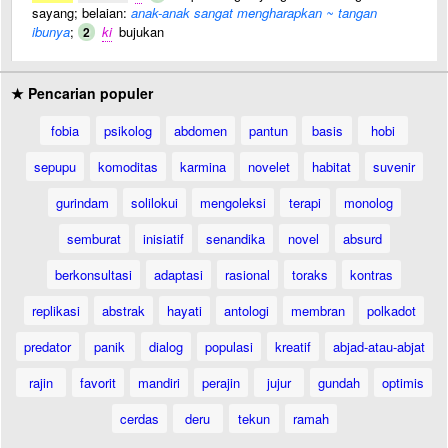
sayang; belaian:
anak-anak sangat mengharapkan ~ tangan
ibunya
;
ki
bujukan
2
★ Pencarian populer
fobia
psikolog
abdomen
pantun
basis
hobi
sepupu
komoditas
karmina
novelet
habitat
suvenir
gurindam
solilokui
mengoleksi
terapi
monolog
semburat
inisiatif
senandika
novel
absurd
berkonsultasi
adaptasi
rasional
toraks
kontras
replikasi
abstrak
hayati
antologi
membran
polkadot
predator
panik
dialog
populasi
kreatif
abjad-atau-abjat
rajin
favorit
mandiri
perajin
jujur
gundah
optimis
cerdas
deru
tekun
ramah