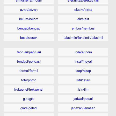
atmosfer/atmosfir
efektifitas/efektivitas
azan/adzan
ekstra/extra
belum/belom
elite/elit
bengep/bengap
embus/hembus
besok/esok
faksimile/faksimili/faksimil
februari/pebruari
indera/indra
fondasi/pondasi
insaf/insyaf
formal/formil
isap/hisap
foto/photo
istri/isteri
frekuensi/frekwensi
izin/ijin
gizi/gisi
jadwal/jadual
gladi/geladi
jenazah/jenasah