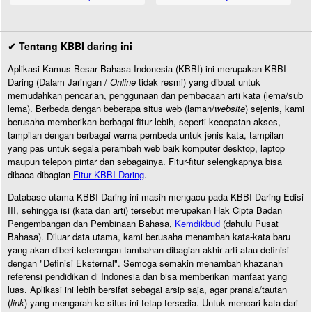
✔ Tentang KBBI daring ini
Aplikasi Kamus Besar Bahasa Indonesia (KBBI) ini merupakan KBBI
Daring (Dalam Jaringan /
Online
tidak resmi) yang dibuat untuk
memudahkan pencarian, penggunaan dan pembacaan arti kata (lema/sub
lema). Berbeda dengan beberapa situs web (laman/
website
) sejenis, kami
berusaha memberikan berbagai fitur lebih, seperti kecepatan akses,
tampilan dengan berbagai warna pembeda untuk jenis kata, tampilan
yang pas untuk segala perambah web baik komputer desktop, laptop
maupun telepon pintar dan sebagainya. Fitur-fitur selengkapnya bisa
dibaca dibagian
Fitur KBBI Daring
.
Database utama KBBI Daring ini masih mengacu pada KBBI Daring Edisi
III, sehingga isi (kata dan arti) tersebut merupakan Hak Cipta Badan
Pengembangan dan Pembinaan Bahasa,
Kemdikbud
(dahulu Pusat
Bahasa). Diluar data utama, kami berusaha menambah kata-kata baru
yang akan diberi keterangan tambahan dibagian akhir arti atau definisi
dengan "Definisi Eksternal". Semoga semakin menambah khazanah
referensi pendidikan di Indonesia dan bisa memberikan manfaat yang
luas. Aplikasi ini lebih bersifat sebagai arsip saja, agar pranala/tautan
(
link
) yang mengarah ke situs ini tetap tersedia. Untuk mencari kata dari