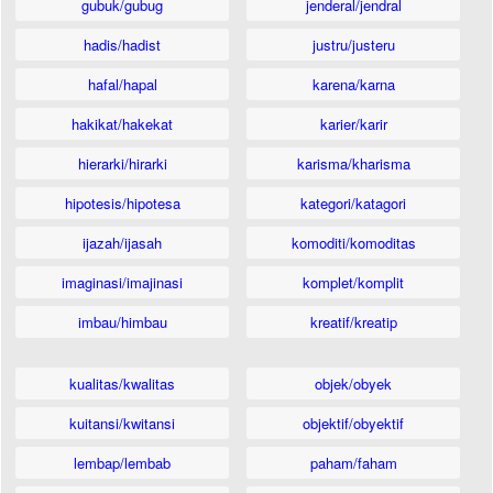
gubuk/gubug
jenderal/jendral
hadis/hadist
justru/justeru
hafal/hapal
karena/karna
hakikat/hakekat
karier/karir
hierarki/hirarki
karisma/kharisma
hipotesis/hipotesa
kategori/katagori
ijazah/ijasah
komoditi/komoditas
imaginasi/imajinasi
komplet/komplit
imbau/himbau
kreatif/kreatip
kualitas/kwalitas
objek/obyek
kuitansi/kwitansi
objektif/obyektif
lembap/lembab
paham/faham