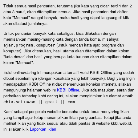
Tidak semua hasil pencarian, terutama jika kata yang dicari terdiri dari 2
atau 3 huruf, akan ditampilkan semua. Jika hasil pencarian dari daftar
kata "Memuat" sangat banyak, maka hasil yang dapat langsung di klik
akan dibatasi jumlahnya.
Untuk pencarian banyak kata sekaligus, bisa dilakukan dengan
memisahkan masing-masing kata dengan tanda koma, misalnya:
(untuk mencari kata ajar, program dan
ajar,program,komputer
komputer). Jika ditemukan, hasil utama akan ditampilkan dalam kolom
"kata dasar" dan hasil yang berupa kata turunan akan ditampilkan dalam
kolom "Memuat".
Edisi online/daring ini merupakan alternatif versi KBBI Offline yang sudah
dibuat sebelumnya (dengan kosakata yang lebih banyak). Bagi yang ingin
mendapatkan KBBI Offline (tidak memerlukan koneksi internet), silakan
mengunjungi halaman web ini
KBBI Offline
. Jika ada masukan, saran dan
perbaikan terhadap kbbi daring ini, silakan mengirimkan ke alamat email:
ebta.setiawan || gmail || com
Kami sebagai pengelola website berusaha untuk terus menyaring iklan
yang tampil agar tetap menampilkan iklan yang pantas. Tetapi jika anda
melihat iklan yang tidak sesuai atau tidak pantas di website kbbi.web.id,
ini silakan klik
Laporkan Iklan