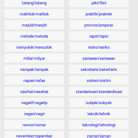
lubang/lobang
pikir/fikir
makhluk/mahluk
praktik/praktek
masjid/mesjid
provinsi/propinsi
metode/metoda
rapot/rapor
menyolok/mencolok
risiko/resiko
miliar/milyar
sariawan/seriawan
nampak/tampak
sekretaris/sekertaris
napas/nafas
sistem/sistim
nasihat/nasehat
standarisasi/standardisasi
negatif/negatip
subjek/subyek
negeri/negri
teknik/tehnik
nomor/nomer
teknologi/tehnologi
november/nopember
zaman/jaman