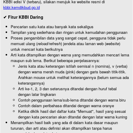
KBBI edisi V (terbaru), silakan merujuk ke website resmi di
kbbi.kemdikbud.go.id
✔ Fitur KBBI Daring
Pencarian satu kata atau banyak kata sekaligus
Tampilan yang sederhana dan ringan untuk kemudahan penggunaan
Proses pengambilan data yang sangat cepat, pengguna tidak perlu
memuat ulang (
reload/refresh
) jendela atau laman web (
website
)
untuk mencari kata berikutnya
Arti kata ditampilkan dengan warna yang memudahkan mencari lema
maupun sub lema. Berikut beberapa penjelasannya:
Jenis kata atau keterangan istilah semisal n (nomina), v (verba)
dengan warna merah muda (pink) dengan garis bawah titik-titik.
Arahkan mouse untuk melihat keterangannya (belum semua ada
keterangannya)
Arti ke-1, 2, 3 dan seterusnya ditandai dengan huruf tebal
dengan latar lingkaran
Contoh penggunaan lema/sub-lema ditandai dengan warna biru
Contoh dalam peribahasa ditandai dengan warna oranye
Ketika diklik hasil dari daftar kata "Memuat", hasil yang sesuai
dengan kata pencarian akan ditandai dengan latar warna kuning
Menampilkan hasil baik yang ada di dalam kata dasar maupun
turunan, dan arti atau definisi akan ditampilkan tanpa harus