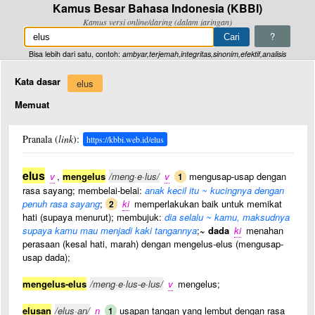
Kamus Besar Bahasa Indonesia (KBBI)
Kamus versi online/daring (dalam jaringan)
?
Bisa lebih dari satu, contoh:
ambyar,terjemah,integritas,sinonim,efektif,analisis
Kata dasar
elus
Memuat
Pranala (
link
):
https://kbbi.web.id/elus
elus
v
,
mengelus
/meng·e·lus/
v
mengusap-usap dengan
1
rasa sayang; membelai-belai:
anak kecil itu ~ kucingnya dengan
penuh rasa sayang
;
ki
memperlakukan baik untuk memikat
2
hati (supaya menurut); membujuk:
dia selalu ~ kamu, maksudnya
supaya kamu mau menjadi kaki tangannya
;
~ dada
ki
menahan
perasaan (kesal hati, marah) dengan mengelus-elus (mengusap-
usap dada);
mengelus-elus
/meng·e·lus-e·lus/
v
mengelus;
elusan
/elus·an/
n
usapan tangan yang lembut dengan rasa
1