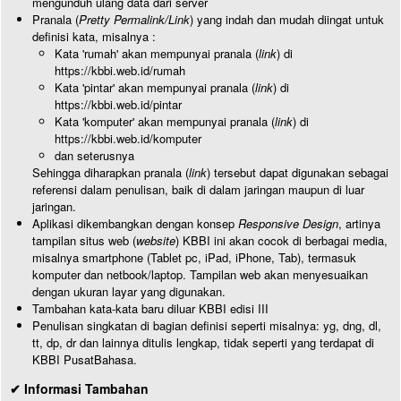
mengunduh ulang data dari server
Pranala (
Pretty Permalink/Link
) yang indah dan mudah diingat untuk
definisi kata, misalnya :
Kata 'rumah' akan mempunyai pranala (
link
) di
https://kbbi.web.id/rumah
Kata 'pintar' akan mempunyai pranala (
link
) di
https://kbbi.web.id/pintar
Kata 'komputer' akan mempunyai pranala (
link
) di
https://kbbi.web.id/komputer
dan seterusnya
Sehingga diharapkan pranala (
link
) tersebut dapat digunakan sebagai
referensi dalam penulisan, baik di dalam jaringan maupun di luar
jaringan.
Aplikasi dikembangkan dengan konsep
Responsive Design
, artinya
tampilan situs web (
website
) KBBI ini akan cocok di berbagai media,
misalnya smartphone (Tablet pc, iPad, iPhone, Tab), termasuk
komputer dan netbook/laptop. Tampilan web akan menyesuaikan
dengan ukuran layar yang digunakan.
Tambahan kata-kata baru diluar KBBI edisi III
Penulisan singkatan di bagian definisi seperti misalnya: yg, dng, dl,
tt, dp, dr dan lainnya ditulis lengkap, tidak seperti yang terdapat di
KBBI PusatBahasa.
✔ Informasi Tambahan