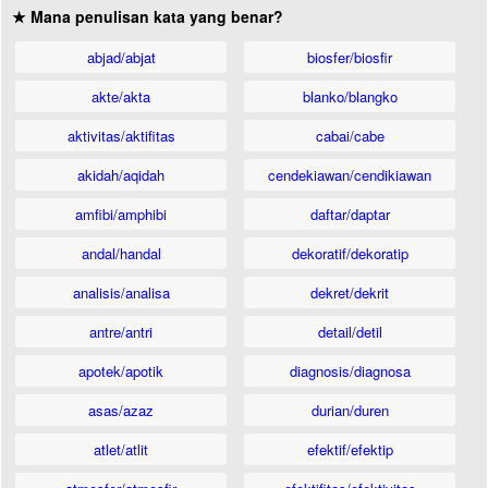
★ Mana penulisan kata yang benar?
abjad/abjat
biosfer/biosfir
akte/akta
blanko/blangko
aktivitas/aktifitas
cabai/cabe
akidah/aqidah
cendekiawan/cendikiawan
amfibi/amphibi
daftar/daptar
andal/handal
dekoratif/dekoratip
analisis/analisa
dekret/dekrit
antre/antri
detail/detil
apotek/apotik
diagnosis/diagnosa
asas/azaz
durian/duren
atlet/atlit
efektif/efektip