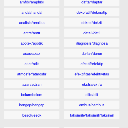
amfibi/amphibi
daftar/daptar
andal/handal
dekoratif/dekoratip
analisis/analisa
dekret/dekrit
antre/antri
detail/detil
apotek/apotik
diagnosis/diagnosa
asas/azaz
durian/duren
atlet/atlit
efektif/efektip
atmosfer/atmosfir
efektifitas/efektivitas
azan/adzan
ekstra/extra
belum/belom
elite/elit
bengep/bengap
embus/hembus
besok/esok
faksimile/faksimili/faksimil