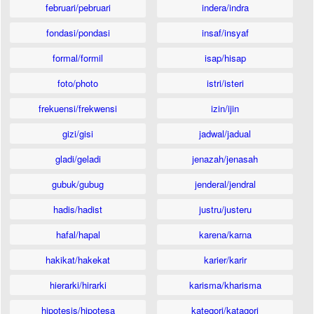
februari/pebruari
indera/indra
fondasi/pondasi
insaf/insyaf
formal/formil
isap/hisap
foto/photo
istri/isteri
frekuensi/frekwensi
izin/ijin
gizi/gisi
jadwal/jadual
gladi/geladi
jenazah/jenasah
gubuk/gubug
jenderal/jendral
hadis/hadist
justru/justeru
hafal/hapal
karena/karna
hakikat/hakekat
karier/karir
hierarki/hirarki
karisma/kharisma
hipotesis/hipotesa
kategori/katagori