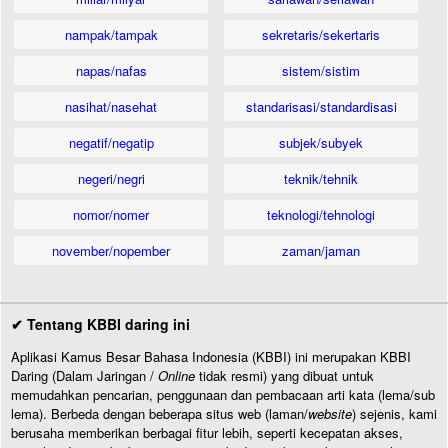
nampak/tampak
sekretaris/sekertaris
napas/nafas
sistem/sistim
nasihat/nasehat
standarisasi/standardisasi
negatif/negatip
subjek/subyek
negeri/negri
teknik/tehnik
nomor/nomer
teknologi/tehnologi
november/nopember
zaman/jaman
✔ Tentang KBBI daring ini
Aplikasi Kamus Besar Bahasa Indonesia (KBBI) ini merupakan KBBI
Daring (Dalam Jaringan /
Online
tidak resmi) yang dibuat untuk
memudahkan pencarian, penggunaan dan pembacaan arti kata (lema/sub
lema). Berbeda dengan beberapa situs web (laman/
website
) sejenis, kami
berusaha memberikan berbagai fitur lebih, seperti kecepatan akses,