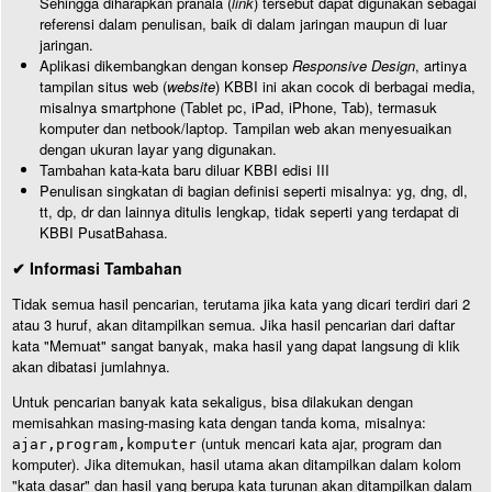
Sehingga diharapkan pranala (
link
) tersebut dapat digunakan sebagai
referensi dalam penulisan, baik di dalam jaringan maupun di luar
jaringan.
Aplikasi dikembangkan dengan konsep
Responsive Design
, artinya
tampilan situs web (
website
) KBBI ini akan cocok di berbagai media,
misalnya smartphone (Tablet pc, iPad, iPhone, Tab), termasuk
komputer dan netbook/laptop. Tampilan web akan menyesuaikan
dengan ukuran layar yang digunakan.
Tambahan kata-kata baru diluar KBBI edisi III
Penulisan singkatan di bagian definisi seperti misalnya: yg, dng, dl,
tt, dp, dr dan lainnya ditulis lengkap, tidak seperti yang terdapat di
KBBI PusatBahasa.
✔ Informasi Tambahan
Tidak semua hasil pencarian, terutama jika kata yang dicari terdiri dari 2
atau 3 huruf, akan ditampilkan semua. Jika hasil pencarian dari daftar
kata "Memuat" sangat banyak, maka hasil yang dapat langsung di klik
akan dibatasi jumlahnya.
Untuk pencarian banyak kata sekaligus, bisa dilakukan dengan
memisahkan masing-masing kata dengan tanda koma, misalnya:
(untuk mencari kata ajar, program dan
ajar,program,komputer
komputer). Jika ditemukan, hasil utama akan ditampilkan dalam kolom
"kata dasar" dan hasil yang berupa kata turunan akan ditampilkan dalam