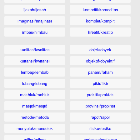
ijazah/ijasah
komoditi/komoditas
imaginasi/imajinasi
komplet/komplit
imbau/himbau
kreatif/kreatip
kualitas/kwalitas
objek/obyek
kuitansi/kwitansi
objektif/obyektif
lembap/lembab
paham/faham
lubang/lobang
pikir/fikir
makhluk/mahluk
praktik/praktek
masjid/mesjid
provinsi/propinsi
metode/metoda
rapot/rapor
menyolok/mencolok
risiko/resiko
miliar/milyar
sariawan/seriawan