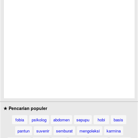
★ Pencarian populer
fobia
psikolog
abdomen
sepupu
hobi
basis
pantun
suvenir
semburat
mengoleksi
karmina