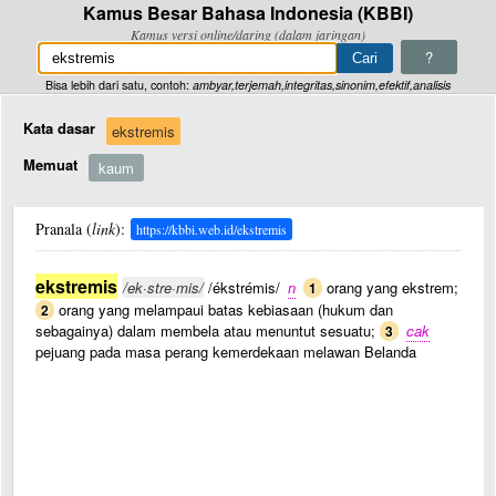
Kamus Besar Bahasa Indonesia (KBBI)
Kamus versi online/daring (dalam jaringan)
?
Bisa lebih dari satu, contoh:
ambyar,terjemah,integritas,sinonim,efektif,analisis
Kata dasar
ekstremis
Memuat
kaum
Pranala (
link
):
https://kbbi.web.id/ekstremis
ekstremis
/ek·stre·mis/
/ékstrémis/
n
orang yang ekstrem;
1
orang yang melampaui batas kebiasaan (hukum dan
2
sebagainya) dalam membela atau menuntut sesuatu;
cak
3
pejuang pada masa perang kemerdekaan melawan Belanda