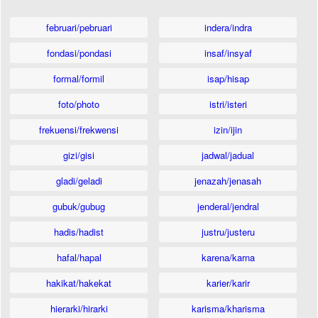
februari/pebruari
indera/indra
fondasi/pondasi
insaf/insyaf
formal/formil
isap/hisap
foto/photo
istri/isteri
frekuensi/frekwensi
izin/ijin
gizi/gisi
jadwal/jadual
gladi/geladi
jenazah/jenasah
gubuk/gubug
jenderal/jendral
hadis/hadist
justru/justeru
hafal/hapal
karena/karna
hakikat/hakekat
karier/karir
hierarki/hirarki
karisma/kharisma