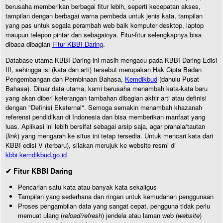
berusaha memberikan berbagai fitur lebih, seperti kecepatan akses,
tampilan dengan berbagai warna pembeda untuk jenis kata, tampilan
yang pas untuk segala perambah web baik komputer desktop, laptop
maupun telepon pintar dan sebagainya. Fitur-fitur selengkapnya bisa
dibaca dibagian
Fitur KBBI Daring
.
Database utama KBBI Daring ini masih mengacu pada KBBI Daring Edisi
III, sehingga isi (kata dan arti) tersebut merupakan Hak Cipta Badan
Pengembangan dan Pembinaan Bahasa,
Kemdikbud
(dahulu Pusat
Bahasa). Diluar data utama, kami berusaha menambah kata-kata baru
yang akan diberi keterangan tambahan dibagian akhir arti atau definisi
dengan "Definisi Eksternal". Semoga semakin menambah khazanah
referensi pendidikan di Indonesia dan bisa memberikan manfaat yang
luas. Aplikasi ini lebih bersifat sebagai arsip saja, agar pranala/tautan
(
link
) yang mengarah ke situs ini tetap tersedia. Untuk mencari kata dari
KBBI edisi V (terbaru), silakan merujuk ke website resmi di
kbbi.kemdikbud.go.id
✔ Fitur KBBI Daring
Pencarian satu kata atau banyak kata sekaligus
Tampilan yang sederhana dan ringan untuk kemudahan penggunaan
Proses pengambilan data yang sangat cepat, pengguna tidak perlu
memuat ulang (
reload/refresh
) jendela atau laman web (
website
)