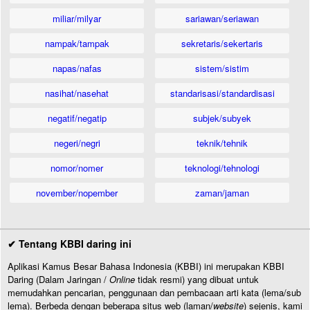
miliar/milyar
sariawan/seriawan
nampak/tampak
sekretaris/sekertaris
napas/nafas
sistem/sistim
nasihat/nasehat
standarisasi/standardisasi
negatif/negatip
subjek/subyek
negeri/negri
teknik/tehnik
nomor/nomer
teknologi/tehnologi
november/nopember
zaman/jaman
✔ Tentang KBBI daring ini
Aplikasi Kamus Besar Bahasa Indonesia (KBBI) ini merupakan KBBI
Daring (Dalam Jaringan /
Online
tidak resmi) yang dibuat untuk
memudahkan pencarian, penggunaan dan pembacaan arti kata (lema/sub
lema). Berbeda dengan beberapa situs web (laman/
website
) sejenis, kami