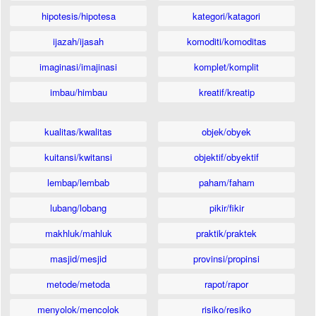
hipotesis/hipotesa
kategori/katagori
ijazah/ijasah
komoditi/komoditas
imaginasi/imajinasi
komplet/komplit
imbau/himbau
kreatif/kreatip
kualitas/kwalitas
objek/obyek
kuitansi/kwitansi
objektif/obyektif
lembap/lembab
paham/faham
lubang/lobang
pikir/fikir
makhluk/mahluk
praktik/praktek
masjid/mesjid
provinsi/propinsi
metode/metoda
rapot/rapor
menyolok/mencolok
risiko/resiko