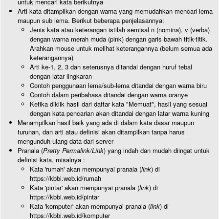
untuk mencari kata berikutnya
Arti kata ditampilkan dengan warna yang memudahkan mencari lema
maupun sub lema. Berikut beberapa penjelasannya:
Jenis kata atau keterangan istilah semisal n (nomina), v (verba)
dengan warna merah muda (pink) dengan garis bawah titik-titik.
Arahkan mouse untuk melihat keterangannya (belum semua ada
keterangannya)
Arti ke-1, 2, 3 dan seterusnya ditandai dengan huruf tebal
dengan latar lingkaran
Contoh penggunaan lema/sub-lema ditandai dengan warna biru
Contoh dalam peribahasa ditandai dengan warna oranye
Ketika diklik hasil dari daftar kata "Memuat", hasil yang sesuai
dengan kata pencarian akan ditandai dengan latar warna kuning
Menampilkan hasil baik yang ada di dalam kata dasar maupun
turunan, dan arti atau definisi akan ditampilkan tanpa harus
mengunduh ulang data dari server
Pranala (
Pretty Permalink/Link
) yang indah dan mudah diingat untuk
definisi kata, misalnya :
Kata 'rumah' akan mempunyai pranala (
link
) di
https://kbbi.web.id/rumah
Kata 'pintar' akan mempunyai pranala (
link
) di
https://kbbi.web.id/pintar
Kata 'komputer' akan mempunyai pranala (
link
) di
https://kbbi.web.id/komputer