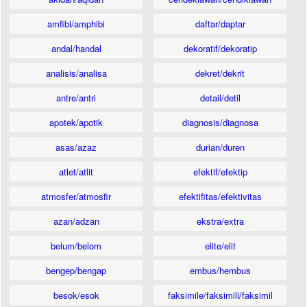
amfibi/amphibi
daftar/daptar
andal/handal
dekoratif/dekoratip
analisis/analisa
dekret/dekrit
antre/antri
detail/detil
apotek/apotik
diagnosis/diagnosa
asas/azaz
durian/duren
atlet/atlit
efektif/efektip
atmosfer/atmosfir
efektifitas/efektivitas
azan/adzan
ekstra/extra
belum/belom
elite/elit
bengep/bengap
embus/hembus
besok/esok
faksimile/faksimili/faksimil