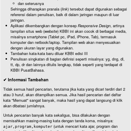
dan seterusnya
Sehingga diharapkan pranala (
link
) tersebut dapat digunakan sebagai
referensi dalam penulisan, baik di dalam jaringan maupun di luar
jaringan.
Aplikasi dikembangkan dengan konsep
Responsive Design
, artinya
tampilan situs web (
website
) KBBI ini akan cocok di berbagai media,
misalnya smartphone (Tablet pc, iPad, iPhone, Tab), termasuk
komputer dan netbook/laptop. Tampilan web akan menyesuaikan
dengan ukuran layar yang digunakan.
Tambahan kata-kata baru diluar KBBI edisi III
Penulisan singkatan di bagian definisi seperti misalnya: yg, dng, dl,
tt, dp, dr dan lainnya ditulis lengkap, tidak seperti yang terdapat di
KBBI PusatBahasa.
✔ Informasi Tambahan
Tidak semua hasil pencarian, terutama jika kata yang dicari terdiri dari 2
atau 3 huruf, akan ditampilkan semua. Jika hasil pencarian dari daftar
kata "Memuat" sangat banyak, maka hasil yang dapat langsung di klik
akan dibatasi jumlahnya.
Untuk pencarian banyak kata sekaligus, bisa dilakukan dengan
memisahkan masing-masing kata dengan tanda koma, misalnya:
(untuk mencari kata ajar, program dan
ajar,program,komputer