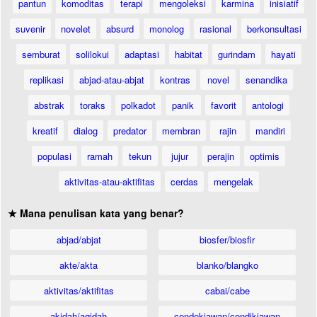
pantun
komoditas
terapi
mengoleksi
karmina
inisiatif
suvenir
novelet
absurd
monolog
rasional
berkonsultasi
semburat
solilokui
adaptasi
habitat
gurindam
hayati
replikasi
abjad-atau-abjat
kontras
novel
senandika
abstrak
toraks
polkadot
panik
favorit
antologi
kreatif
dialog
predator
membran
rajin
mandiri
populasi
ramah
tekun
jujur
perajin
optimis
aktivitas-atau-aktifitas
cerdas
mengelak
★ Mana penulisan kata yang benar?
abjad/abjat
biosfer/biosfir
akte/akta
blanko/blangko
aktivitas/aktifitas
cabai/cabe
akidah/aqidah
cendekiawan/cendikiawan