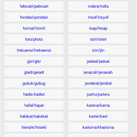
februari/pebruari
indera/indra
fondasi/pondasi
insaf/insyaf
formal/formil
isap/hisap
foto/photo
istri/isteri
frekuensi/frekwensi
izin/ijin
gizi/gisi
jadwal/jadual
gladi/geladi
jenazah/jenasah
gubuk/gubug
jenderal/jendral
hadis/hadist
justru/justeru
hafal/hapal
karena/karna
hakikat/hakekat
karier/karir
hierarki/hirarki
karisma/kharisma