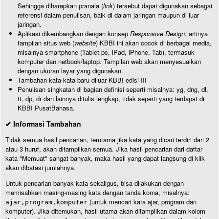
Sehingga diharapkan pranala (
link
) tersebut dapat digunakan sebagai
referensi dalam penulisan, baik di dalam jaringan maupun di luar
jaringan.
Aplikasi dikembangkan dengan konsep
Responsive Design
, artinya
tampilan situs web (
website
) KBBI ini akan cocok di berbagai media,
misalnya smartphone (Tablet pc, iPad, iPhone, Tab), termasuk
komputer dan netbook/laptop. Tampilan web akan menyesuaikan
dengan ukuran layar yang digunakan.
Tambahan kata-kata baru diluar KBBI edisi III
Penulisan singkatan di bagian definisi seperti misalnya: yg, dng, dl,
tt, dp, dr dan lainnya ditulis lengkap, tidak seperti yang terdapat di
KBBI PusatBahasa.
✔ Informasi Tambahan
Tidak semua hasil pencarian, terutama jika kata yang dicari terdiri dari 2
atau 3 huruf, akan ditampilkan semua. Jika hasil pencarian dari daftar
kata "Memuat" sangat banyak, maka hasil yang dapat langsung di klik
akan dibatasi jumlahnya.
Untuk pencarian banyak kata sekaligus, bisa dilakukan dengan
memisahkan masing-masing kata dengan tanda koma, misalnya:
(untuk mencari kata ajar, program dan
ajar,program,komputer
komputer). Jika ditemukan, hasil utama akan ditampilkan dalam kolom