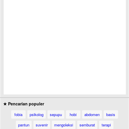
★ Pencarian populer
fobia
psikolog
sepupu
hobi
abdomen
basis
pantun
suvenir
mengoleksi
semburat
terapi