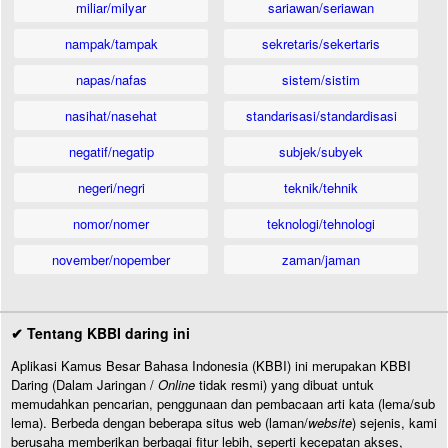
miliar/milyar
sariawan/seriawan
nampak/tampak
sekretaris/sekertaris
napas/nafas
sistem/sistim
nasihat/nasehat
standarisasi/standardisasi
negatif/negatip
subjek/subyek
negeri/negri
teknik/tehnik
nomor/nomer
teknologi/tehnologi
november/nopember
zaman/jaman
✔ Tentang KBBI daring ini
Aplikasi Kamus Besar Bahasa Indonesia (KBBI) ini merupakan KBBI
Daring (Dalam Jaringan /
Online
tidak resmi) yang dibuat untuk
memudahkan pencarian, penggunaan dan pembacaan arti kata (lema/sub
lema). Berbeda dengan beberapa situs web (laman/
website
) sejenis, kami
berusaha memberikan berbagai fitur lebih, seperti kecepatan akses,