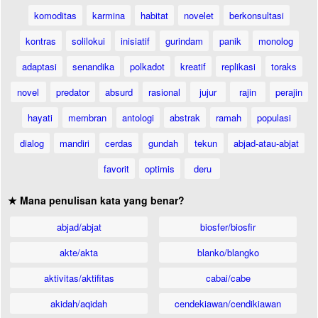
komoditas
karmina
habitat
novelet
berkonsultasi
kontras
solilokui
inisiatif
gurindam
panik
monolog
adaptasi
senandika
polkadot
kreatif
replikasi
toraks
novel
predator
absurd
rasional
jujur
rajin
perajin
hayati
membran
antologi
abstrak
ramah
populasi
dialog
mandiri
cerdas
gundah
tekun
abjad-atau-abjat
favorit
optimis
deru
★ Mana penulisan kata yang benar?
abjad/abjat
biosfer/biosfir
akte/akta
blanko/blangko
aktivitas/aktifitas
cabai/cabe
akidah/aqidah
cendekiawan/cendikiawan