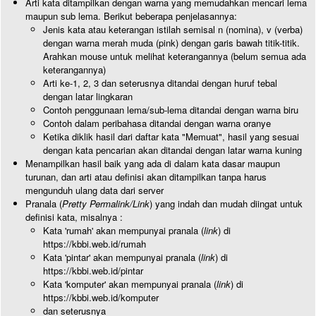
Arti kata ditampilkan dengan warna yang memudahkan mencari lema
maupun sub lema. Berikut beberapa penjelasannya:
Jenis kata atau keterangan istilah semisal n (nomina), v (verba)
dengan warna merah muda (pink) dengan garis bawah titik-titik.
Arahkan mouse untuk melihat keterangannya (belum semua ada
keterangannya)
Arti ke-1, 2, 3 dan seterusnya ditandai dengan huruf tebal
dengan latar lingkaran
Contoh penggunaan lema/sub-lema ditandai dengan warna biru
Contoh dalam peribahasa ditandai dengan warna oranye
Ketika diklik hasil dari daftar kata "Memuat", hasil yang sesuai
dengan kata pencarian akan ditandai dengan latar warna kuning
Menampilkan hasil baik yang ada di dalam kata dasar maupun
turunan, dan arti atau definisi akan ditampilkan tanpa harus
mengunduh ulang data dari server
Pranala (
Pretty Permalink/Link
) yang indah dan mudah diingat untuk
definisi kata, misalnya :
Kata 'rumah' akan mempunyai pranala (
link
) di
https://kbbi.web.id/rumah
Kata 'pintar' akan mempunyai pranala (
link
) di
https://kbbi.web.id/pintar
Kata 'komputer' akan mempunyai pranala (
link
) di
https://kbbi.web.id/komputer
dan seterusnya