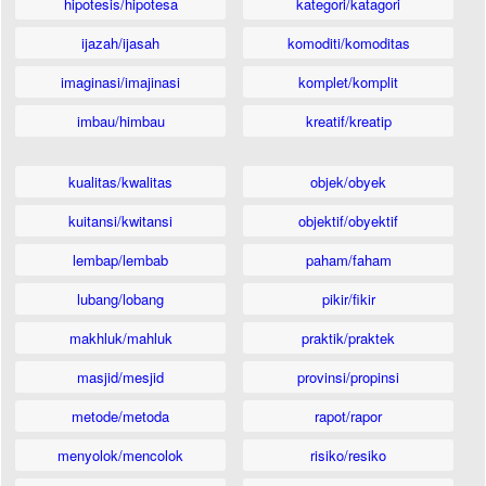
hipotesis/hipotesa
kategori/katagori
ijazah/ijasah
komoditi/komoditas
imaginasi/imajinasi
komplet/komplit
imbau/himbau
kreatif/kreatip
kualitas/kwalitas
objek/obyek
kuitansi/kwitansi
objektif/obyektif
lembap/lembab
paham/faham
lubang/lobang
pikir/fikir
makhluk/mahluk
praktik/praktek
masjid/mesjid
provinsi/propinsi
metode/metoda
rapot/rapor
menyolok/mencolok
risiko/resiko