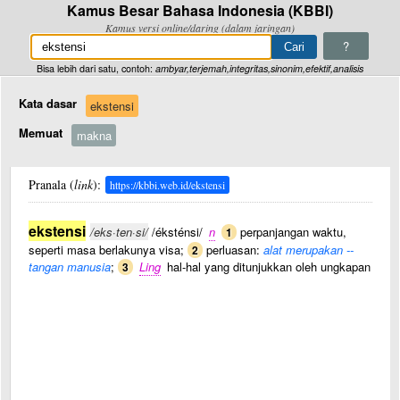
Kamus Besar Bahasa Indonesia (KBBI)
Kamus versi online/daring (dalam jaringan)
?
Bisa lebih dari satu, contoh:
ambyar,terjemah,integritas,sinonim,efektif,analisis
Kata dasar
ekstensi
Memuat
makna
Pranala (
link
):
https://kbbi.web.id/ekstensi
ekstensi
/eks·ten·si/
/éksténsi/
n
perpanjangan waktu,
1
seperti masa berlakunya visa;
perluasan:
alat merupakan --
2
tangan manusia
;
Ling
hal-hal yang ditunjukkan oleh ungkapan
3