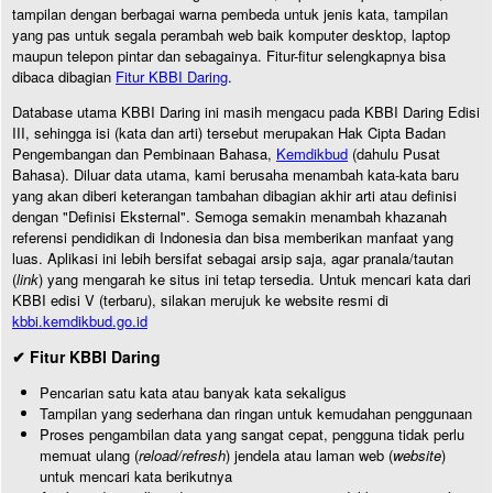
tampilan dengan berbagai warna pembeda untuk jenis kata, tampilan
yang pas untuk segala perambah web baik komputer desktop, laptop
maupun telepon pintar dan sebagainya. Fitur-fitur selengkapnya bisa
dibaca dibagian
Fitur KBBI Daring
.
Database utama KBBI Daring ini masih mengacu pada KBBI Daring Edisi
III, sehingga isi (kata dan arti) tersebut merupakan Hak Cipta Badan
Pengembangan dan Pembinaan Bahasa,
Kemdikbud
(dahulu Pusat
Bahasa). Diluar data utama, kami berusaha menambah kata-kata baru
yang akan diberi keterangan tambahan dibagian akhir arti atau definisi
dengan "Definisi Eksternal". Semoga semakin menambah khazanah
referensi pendidikan di Indonesia dan bisa memberikan manfaat yang
luas. Aplikasi ini lebih bersifat sebagai arsip saja, agar pranala/tautan
(
link
) yang mengarah ke situs ini tetap tersedia. Untuk mencari kata dari
KBBI edisi V (terbaru), silakan merujuk ke website resmi di
kbbi.kemdikbud.go.id
✔ Fitur KBBI Daring
Pencarian satu kata atau banyak kata sekaligus
Tampilan yang sederhana dan ringan untuk kemudahan penggunaan
Proses pengambilan data yang sangat cepat, pengguna tidak perlu
memuat ulang (
reload/refresh
) jendela atau laman web (
website
)
untuk mencari kata berikutnya