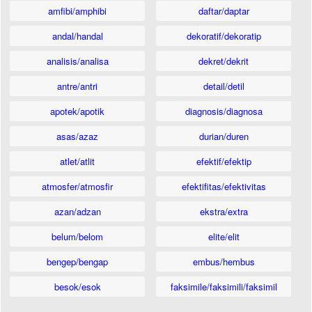
amfibi/amphibi
daftar/daptar
andal/handal
dekoratif/dekoratip
analisis/analisa
dekret/dekrit
antre/antri
detail/detil
apotek/apotik
diagnosis/diagnosa
asas/azaz
durian/duren
atlet/atlit
efektif/efektip
atmosfer/atmosfir
efektifitas/efektivitas
azan/adzan
ekstra/extra
belum/belom
elite/elit
bengep/bengap
embus/hembus
besok/esok
faksimile/faksimili/faksimil