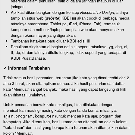
referensi dalam penulisan, baik di dalam jaringan maupun di luar
jaringan.
Aplikasi dikembangkan dengan konsep
Responsive Design
, artinya
tampilan situs web (
website
) KBBI ini akan cocok di berbagai media,
misalnya smartphone (Tablet pc, iPad, iPhone, Tab), termasuk
komputer dan netbook/laptop. Tampilan web akan menyesuaikan
dengan ukuran layar yang digunakan.
Tambahan kata-kata baru diluar KBBI edisi III
Penulisan singkatan di bagian definisi seperti misalnya: yg, dng, dl,
tt, dp, dr dan lainnya ditulis lengkap, tidak seperti yang terdapat di
KBBI PusatBahasa.
✔ Informasi Tambahan
Tidak semua hasil pencarian, terutama jika kata yang dicari terdiri dari 2
atau 3 huruf, akan ditampilkan semua. Jika hasil pencarian dari daftar
kata "Memuat" sangat banyak, maka hasil yang dapat langsung di klik
akan dibatasi jumlahnya.
Untuk pencarian banyak kata sekaligus, bisa dilakukan dengan
memisahkan masing-masing kata dengan tanda koma, misalnya:
(untuk mencari kata ajar, program dan
ajar,program,komputer
komputer). Jika ditemukan, hasil utama akan ditampilkan dalam kolom
"kata dasar" dan hasil yang berupa kata turunan akan ditampilkan dalam
kolom "Memuat".