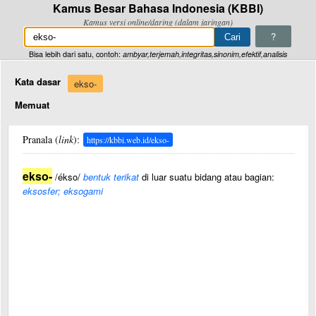
Kamus Besar Bahasa Indonesia (KBBI)
Kamus versi online/daring (dalam jaringan)
?
Bisa lebih dari satu, contoh:
ambyar,terjemah,integritas,sinonim,efektif,analisis
Kata dasar
ekso-
Memuat
Pranala (
link
):
https://kbbi.web.id/ekso-
ekso-
/ékso/
bentuk terikat
di luar suatu bidang atau bagian:
eksosfer; eksogami