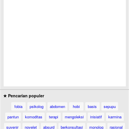
★ Pencarian populer
fobia
psikolog
abdomen
hobi
basis
sepupu
pantun
komoditas
terapi
mengoleksi
inisiatif
karmina
suvenir
novelet
absurd
berkonsultasi
monolog
rasional