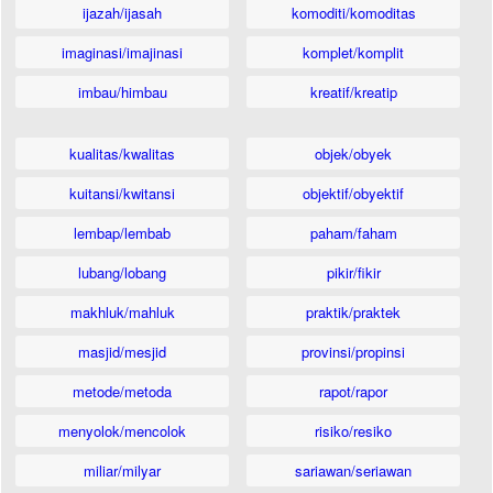
ijazah/ijasah
komoditi/komoditas
imaginasi/imajinasi
komplet/komplit
imbau/himbau
kreatif/kreatip
kualitas/kwalitas
objek/obyek
kuitansi/kwitansi
objektif/obyektif
lembap/lembab
paham/faham
lubang/lobang
pikir/fikir
makhluk/mahluk
praktik/praktek
masjid/mesjid
provinsi/propinsi
metode/metoda
rapot/rapor
menyolok/mencolok
risiko/resiko
miliar/milyar
sariawan/seriawan