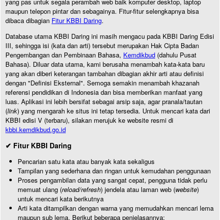
yang pas untuk segala perambah web baik komputer desktop, laptop
maupun telepon pintar dan sebagainya. Fitur-fitur selengkapnya bisa
dibaca dibagian
Fitur KBBI Daring
.
Database utama KBBI Daring ini masih mengacu pada KBBI Daring Edisi
III, sehingga isi (kata dan arti) tersebut merupakan Hak Cipta Badan
Pengembangan dan Pembinaan Bahasa,
Kemdikbud
(dahulu Pusat
Bahasa). Diluar data utama, kami berusaha menambah kata-kata baru
yang akan diberi keterangan tambahan dibagian akhir arti atau definisi
dengan "Definisi Eksternal". Semoga semakin menambah khazanah
referensi pendidikan di Indonesia dan bisa memberikan manfaat yang
luas. Aplikasi ini lebih bersifat sebagai arsip saja, agar pranala/tautan
(
link
) yang mengarah ke situs ini tetap tersedia. Untuk mencari kata dari
KBBI edisi V (terbaru), silakan merujuk ke website resmi di
kbbi.kemdikbud.go.id
✔ Fitur KBBI Daring
Pencarian satu kata atau banyak kata sekaligus
Tampilan yang sederhana dan ringan untuk kemudahan penggunaan
Proses pengambilan data yang sangat cepat, pengguna tidak perlu
memuat ulang (
reload/refresh
) jendela atau laman web (
website
)
untuk mencari kata berikutnya
Arti kata ditampilkan dengan warna yang memudahkan mencari lema
maupun sub lema. Berikut beberapa penjelasannya: