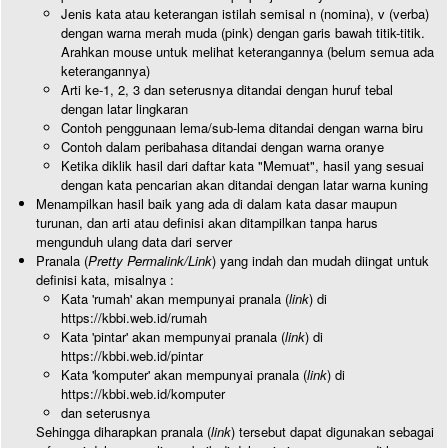
Jenis kata atau keterangan istilah semisal n (nomina), v (verba)
dengan warna merah muda (pink) dengan garis bawah titik-titik.
Arahkan mouse untuk melihat keterangannya (belum semua ada
keterangannya)
Arti ke-1, 2, 3 dan seterusnya ditandai dengan huruf tebal
dengan latar lingkaran
Contoh penggunaan lema/sub-lema ditandai dengan warna biru
Contoh dalam peribahasa ditandai dengan warna oranye
Ketika diklik hasil dari daftar kata "Memuat", hasil yang sesuai
dengan kata pencarian akan ditandai dengan latar warna kuning
Menampilkan hasil baik yang ada di dalam kata dasar maupun
turunan, dan arti atau definisi akan ditampilkan tanpa harus
mengunduh ulang data dari server
Pranala (
Pretty Permalink/Link
) yang indah dan mudah diingat untuk
definisi kata, misalnya :
Kata 'rumah' akan mempunyai pranala (
link
) di
https://kbbi.web.id/rumah
Kata 'pintar' akan mempunyai pranala (
link
) di
https://kbbi.web.id/pintar
Kata 'komputer' akan mempunyai pranala (
link
) di
https://kbbi.web.id/komputer
dan seterusnya
Sehingga diharapkan pranala (
link
) tersebut dapat digunakan sebagai