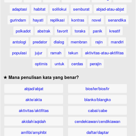
adaptasi
habitat
solilokui
semburat
abjad-atau-abjat
gurindam
hayati
replikasi
kontras
novel
senandika
polkadot
abstrak
favorit
toraks
panik
kreatif
antologi
predator
dialog
membran
rajin
mandiri
populasi
jujur
ramah
tekun
aktivitas-atau-aktifitas
optimis
untuk
cerdas
perajin
★ Mana penulisan kata yang benar?
abjad/abjat
biosfer/biosfir
akte/akta
blanko/blangko
aktivitas/aktifitas
cabai/cabe
akidah/aqidah
cendekiawan/cendikiawan
amfibi/amphibi
daftar/daptar