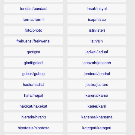
fondasi/pondasi
insaf/insyaf
formal/formil
isap/hisap
foto/photo
istri/isteri
frekuensi/frekwensi
izin/ijin
gizi/gisi
jadwal/jadual
gladi/geladi
jenazah/jenasah
gubuk/gubug
jenderal/jendral
hadis/hadist
justru/justeru
hafal/hapal
karena/karna
hakikat/hakekat
karier/karir
hierarki/hirarki
karisma/kharisma
hipotesis/hipotesa
kategori/katagori