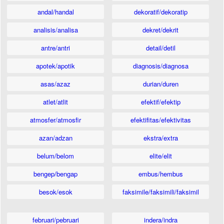
andal/handal
dekoratif/dekoratip
analisis/analisa
dekret/dekrit
antre/antri
detail/detil
apotek/apotik
diagnosis/diagnosa
asas/azaz
durian/duren
atlet/atlit
efektif/efektip
atmosfer/atmosfir
efektifitas/efektivitas
azan/adzan
ekstra/extra
belum/belom
elite/elit
bengep/bengap
embus/hembus
besok/esok
faksimile/faksimili/faksimil
februari/pebruari
indera/indra