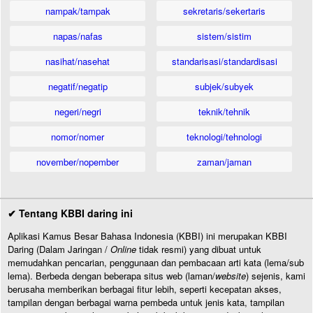
nampak/tampak
sekretaris/sekertaris
napas/nafas
sistem/sistim
nasihat/nasehat
standarisasi/standardisasi
negatif/negatip
subjek/subyek
negeri/negri
teknik/tehnik
nomor/nomer
teknologi/tehnologi
november/nopember
zaman/jaman
✔ Tentang KBBI daring ini
Aplikasi Kamus Besar Bahasa Indonesia (KBBI) ini merupakan KBBI
Daring (Dalam Jaringan /
Online
tidak resmi) yang dibuat untuk
memudahkan pencarian, penggunaan dan pembacaan arti kata (lema/sub
lema). Berbeda dengan beberapa situs web (laman/
website
) sejenis, kami
berusaha memberikan berbagai fitur lebih, seperti kecepatan akses,
tampilan dengan berbagai warna pembeda untuk jenis kata, tampilan