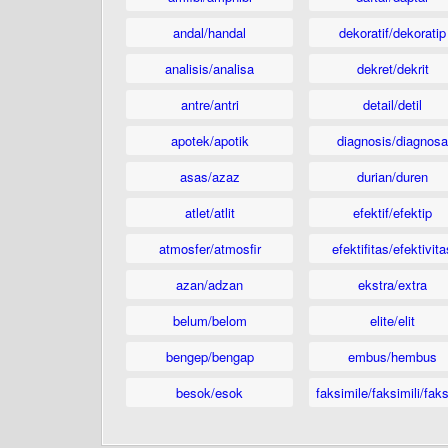
andal/handal
dekoratif/dekoratip
analisis/analisa
dekret/dekrit
antre/antri
detail/detil
apotek/apotik
diagnosis/diagnosa
asas/azaz
durian/duren
atlet/atlit
efektif/efektip
atmosfer/atmosfir
efektifitas/efektivita
azan/adzan
ekstra/extra
belum/belom
elite/elit
bengep/bengap
embus/hembus
besok/esok
faksimile/faksimili/faks