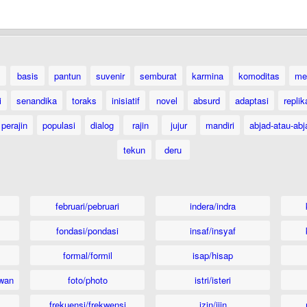
basis
pantun
suvenir
semburat
karmina
komoditas
me
i
senandika
toraks
inisiatif
novel
absurd
adaptasi
replik
perajin
populasi
dialog
rajin
jujur
mandiri
abjad-atau-abj
tekun
deru
februari/pebruari
indera/indra
fondasi/pondasi
insaf/insyaf
formal/formil
isap/hisap
wan
foto/photo
istri/isteri
frekuensi/frekwensi
izin/ijin