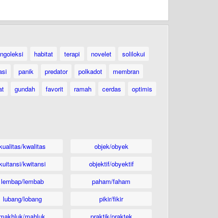
ngoleksi
habitat
terapi
novelet
solilokui
asi
panik
predator
polkadot
membran
at
gundah
favorit
ramah
cerdas
optimis
kualitas/kwalitas
objek/obyek
kuitansi/kwitansi
objektif/obyektif
lembap/lembab
paham/faham
lubang/lobang
pikir/fikir
makhluk/mahluk
praktik/praktek