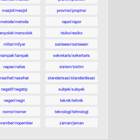
masjid/mesjid
provinsi/propinsi
metode/metoda
rapot/rapor
enyolok/mencolok
risiko/resiko
miliar/milyar
sariawan/seriawan
nampak/tampak
sekretaris/sekertaris
napas/nafas
sistem/sistim
nasihat/nasehat
standarisasi/standardisasi
negatif/negatip
subjek/subyek
negeri/negri
teknik/tehnik
nomor/nomer
teknologi/tehnologi
ovember/nopember
zaman/jaman