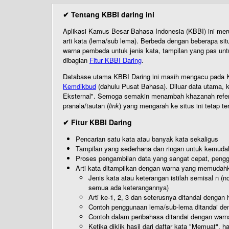
✔ Tentang KBBI daring ini
Aplikasi Kamus Besar Bahasa Indonesia (KBBI) ini me
arti kata (lema/sub lema). Berbeda dengan beberapa sit
warna pembeda untuk jenis kata, tampilan yang pas unt
dibagian
Fitur KBBI Daring
.
Database utama KBBI Daring ini masih mengacu pada KB
Kemdikbud
(dahulu Pusat Bahasa). Diluar data utama, k
Eksternal". Semoga semakin menambah khazanah referensi
pranala/tautan (
link
) yang mengarah ke situs ini tetap te
✔ Fitur KBBI Daring
Pencarian satu kata atau banyak kata sekaligus
Tampilan yang sederhana dan ringan untuk kemud
Proses pengambilan data yang sangat cepat, pengg
Arti kata ditampilkan dengan warna yang memudah
Jenis kata atau keterangan istilah semisal n (
semua ada keterangannya)
Arti ke-1, 2, 3 dan seterusnya ditandai dengan h
Contoh penggunaan lema/sub-lema ditandai den
Contoh dalam peribahasa ditandai dengan warn
Ketika diklik hasil dari daftar kata "Memuat", 