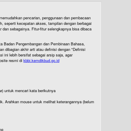
uk memudahkan pencarian, penggunaan dan pembacaan
ih, seperti kecepatan akses, tampilan dengan berbagai
dan sebagainya. Fitur-fitur selengkapnya bisa dibaca
 Cipta Badan Pengembangan dan Pembinaan Bahasa,
ibagian akhir arti atau definisi dengan "Definisi
ni lebih bersifat sebagai arsip saja, agar
bsite resmi di
kbbi.kemdikbud.go.id
te
) untuk mencari kata berikutnya
titik. Arahkan mouse untuk melihat keterangannya (belum
ng