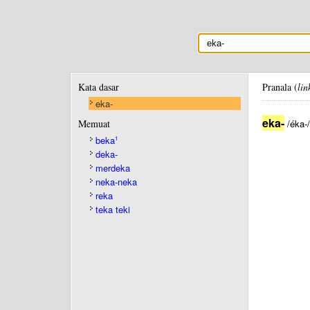
Kata dasar
Pranala (
lin
eka-
eka-
Memuat
/éka-
beka
1
deka-
merdeka
neka-neka
reka
teka teki