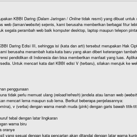
rupakan KBBI Daring (Dalam Jaringan /
Online
tidak resmi) yang dibuat unt
us web (laman/
website
) sejenis, kami berusaha memberikan berbagai fitur leb
uk segala perambah web baik komputer desktop, laptop maupun telepon pintar 
BI Daring Edisi III, sehingga isi (kata dan arti) tersebut merupakan Hak
ami berusaha menambah kata-kata baru yang akan diberi keterangan tambahan d
 pendidikan di Indonesia dan bisa memberikan manfaat yang luas. Aplikasi i
rsedia. Untuk mencari kata dari KBBI edisi V (terbaru), silakan merujuk ke we
ahan penggunaan
una tidak perlu memuat ulang (
reload/refresh
) jendela atau laman web (
websi
kan mencari lema maupun sub lema. Berikut beberapa penjelasannya:
nomina), v (verba) dengan warna merah muda (pink) dengan garis bawah titik-
uruf tebal dengan latar lingkaran
gan warna biru
a oranye
hasil yang sesuai dengan kata pencarian akan ditandai dengan latar warna kuni