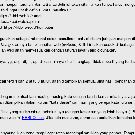
r maupun turunan, dan arti atau definisi akan ditampilkan tanpa harus mengu
h diingat untuk definisi kata, misalnya :
 https://kbbi.web.id/rumah
https://kbbi.web.id/pintar
 di https://kbbi.web.id/komputer
igunakan sebagai referensi dalam penulisan, baik di dalam jaringan maupun di 
 Design
, artinya tampilan situs web (
website
) KBBI ini akan cocok di berbaga
ilan web akan menyesuaikan dengan ukuran layar yang digunakan.
nya: yg, dng, dl, tt, dp, dr dan lainnya ditulis lengkap, tidak seperti yang te
cari terdiri dari 2 atau 3 huruf, akan ditampilkan semua. Jika hasil pencarian
an dengan memisahkan masing-masing kata dengan tanda koma, misalnya:
aj
an ditampilkan dalam kolom "kata dasar" dan hasil yang berupa kata turuna
I Offline yang sudah dibuat sebelumnya (dengan kosakata yang lebih banyak). 
aman web ini
KBBI Offline
. Jika ada masukan, saran dan perbaikan terhadap kb
nyaring iklan yang tampil agar tetap menampilkan iklan yang pantas. Tetapi j