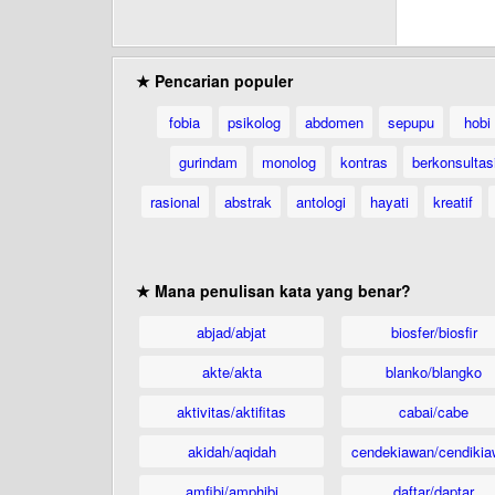
★ Pencarian populer
fobia
psikolog
abdomen
sepupu
hobi
gurindam
monolog
kontras
berkonsultas
rasional
abstrak
antologi
hayati
kreatif
★ Mana penulisan kata yang benar?
abjad/abjat
biosfer/biosfir
akte/akta
blanko/blangko
aktivitas/aktifitas
cabai/cabe
akidah/aqidah
cendekiawan/cendikia
amfibi/amphibi
daftar/daptar