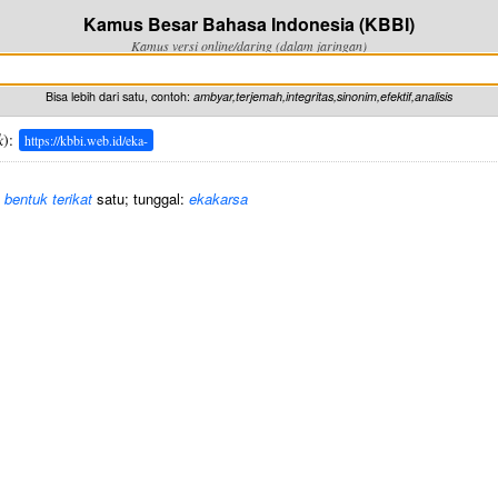
Kamus Besar Bahasa Indonesia (KBBI)
Kamus versi online/daring (dalam jaringan)
Bisa lebih dari satu, contoh:
ambyar,terjemah,integritas,sinonim,efektif,analisis
k
):
https://kbbi.web.id/eka-
/
bentuk terikat
satu; tunggal:
ekakarsa