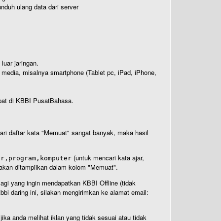
nduh ulang data dari server
luar jaringan.
i media, misalnya smartphone (Tablet pc, iPad, iPhone,
rdapat di KBBI PusatBahasa.
 dari daftar kata "Memuat" sangat banyak, maka hasil
(untuk mencari kata ajar,
ar,program,komputer
n akan ditampilkan dalam kolom "Memuat".
Bagi yang ingin mendapatkan KBBI Offline (tidak
bi daring ini, silakan mengirimkan ke alamat email:
ika anda melihat iklan yang tidak sesuai atau tidak