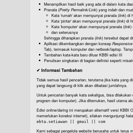
Menampilkan hasil baik yang ada di dalam kata dasa
Pranala (
Pretty Permalink/Link
) yang indah dan muda
Kata 'rumah' akan mempunyai pranala (
link
) di
Kata 'pintar' akan mempunyai pranala (
link
) di 
Kata 'komputer' akan mempunyai pranala (
link
)
dan seterusnya
Sehingga diharapkan pranala (
link
) tersebut dapat d
Aplikasi dikembangkan dengan konsep
Responsive
Tab), termasuk komputer dan netbook/laptop. Tamp
Tambahan kata-kata baru diluar KBBI edisi III
Penulisan singkatan di bagian definisi seperti misal
✔ Informasi Tambahan
Tidak semua hasil pencarian, terutama jika kata yang di
yang dapat langsung di klik akan dibatasi jumlahnya.
Untuk pencarian banyak kata sekaligus, bisa dilakuk
program dan komputer). Jika ditemukan, hasil utama ak
Edisi online/daring ini merupakan alternatif versi KBB
memerlukan koneksi internet), silakan mengunjungi hal
ebta.setiawan || gmail || com
Kami sebagai pengelola website berusaha untuk terus me