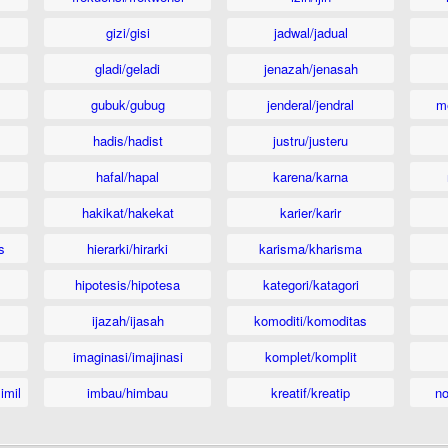
gizi/gisi
jadwal/jadual
gladi/geladi
jenazah/jenasah
gubuk/gubug
jenderal/jendral
m
hadis/hadist
justru/justeru
hafal/hapal
karena/karna
hakikat/hakekat
karier/karir
s
hierarki/hirarki
karisma/kharisma
hipotesis/hipotesa
kategori/katagori
ijazah/ijasah
komoditi/komoditas
imaginasi/imajinasi
komplet/komplit
imil
imbau/himbau
kreatif/kreatip
n