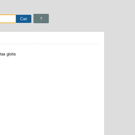
?
tas glotis