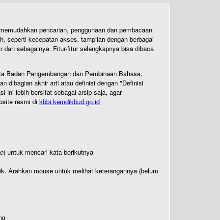
uk memudahkan pencarian, penggunaan dan pembacaan
ih, seperti kecepatan akses, tampilan dengan berbagai
dan sebagainya. Fitur-fitur selengkapnya bisa dibaca
 Cipta Badan Pengembangan dan Pembinaan Bahasa,
ibagian akhir arti atau definisi dengan "Definisi
ni lebih bersifat sebagai arsip saja, agar
bsite resmi di
kbbi.kemdikbud.go.id
te
) untuk mencari kata berikutnya
titik. Arahkan mouse untuk melihat keterangannya (belum
ng