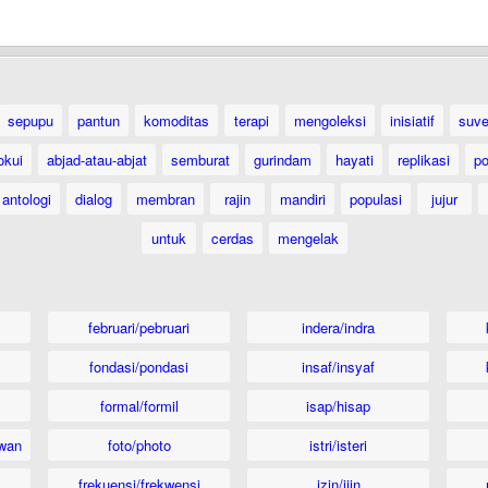
sepupu
pantun
komoditas
terapi
mengoleksi
inisiatif
suve
lokui
abjad-atau-abjat
semburat
gurindam
hayati
replikasi
po
antologi
dialog
membran
rajin
mandiri
populasi
jujur
untuk
cerdas
mengelak
februari/pebruari
indera/indra
fondasi/pondasi
insaf/insyaf
formal/formil
isap/hisap
wan
foto/photo
istri/isteri
frekuensi/frekwensi
izin/ijin