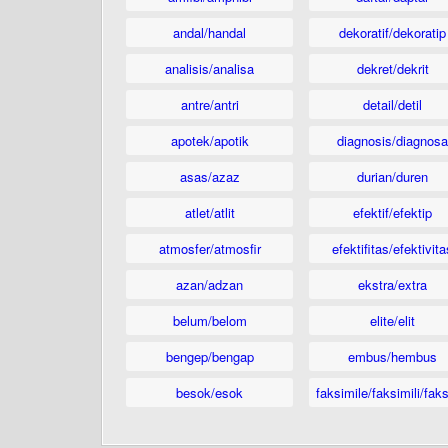
andal/handal
dekoratif/dekoratip
analisis/analisa
dekret/dekrit
antre/antri
detail/detil
apotek/apotik
diagnosis/diagnosa
asas/azaz
durian/duren
atlet/atlit
efektif/efektip
atmosfer/atmosfir
efektifitas/efektivita
azan/adzan
ekstra/extra
belum/belom
elite/elit
bengep/bengap
embus/hembus
besok/esok
faksimile/faksimili/faks