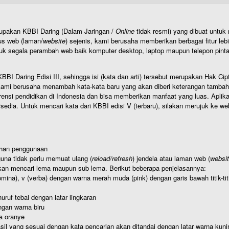
rupakan KBBI Daring (Dalam Jaringan /
Online
tidak resmi) yang dibuat unt
us web (laman/
website
) sejenis, kami berusaha memberikan berbagai fitur leb
uk segala perambah web baik komputer desktop, laptop maupun telepon pintar 
BI Daring Edisi III, sehingga isi (kata dan arti) tersebut merupakan Hak
ami berusaha menambah kata-kata baru yang akan diberi keterangan tambahan d
 pendidikan di Indonesia dan bisa memberikan manfaat yang luas. Aplikasi i
rsedia. Untuk mencari kata dari KBBI edisi V (terbaru), silakan merujuk ke we
ahan penggunaan
una tidak perlu memuat ulang (
reload/refresh
) jendela atau laman web (
websi
kan mencari lema maupun sub lema. Berikut beberapa penjelasannya:
nomina), v (verba) dengan warna merah muda (pink) dengan garis bawah titik-
uruf tebal dengan latar lingkaran
gan warna biru
a oranye
hasil yang sesuai dengan kata pencarian akan ditandai dengan latar warna kuni