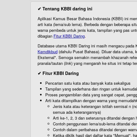
✔ Tentang KBBI daring ini
Aplikasi Kamus Besar Bahasa Indonesia (KBBI) ini me
arti kata (lema/sub lema). Berbeda dengan beberapa sit
warna pembeda untuk jenis kata, tampilan yang pas unt
dibagian
Fitur KBBI Daring
.
Database utama KBBI Daring ini masih mengacu pada KB
Kemdikbud
(dahulu Pusat Bahasa). Diluar data utama, k
Eksternal". Semoga semakin menambah khazanah referensi
pranala/tautan (
link
) yang mengarah ke situs ini tetap te
✔ Fitur KBBI Daring
Pencarian satu kata atau banyak kata sekaligus
Tampilan yang sederhana dan ringan untuk kemud
Proses pengambilan data yang sangat cepat, pengg
Arti kata ditampilkan dengan warna yang memudah
Jenis kata atau keterangan istilah semisal n (
semua ada keterangannya)
Arti ke-1, 2, 3 dan seterusnya ditandai dengan h
Contoh penggunaan lema/sub-lema ditandai den
Contoh dalam peribahasa ditandai dengan warn
Ketika diklik hasil dari daftar kata "Memuat", 