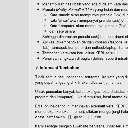
Menampilkan hasil baik yang ada di dalam kata dasa
Pranala (
Pretty Permalink/Link
) yang indah dan muda
Kata 'rumah' akan mempunyai pranala (
link
) di
Kata 'pintar' akan mempunyai pranala (
link
) di 
Kata 'komputer' akan mempunyai pranala (
link
)
dan seterusnya
Sehingga diharapkan pranala (
link
) tersebut dapat d
Aplikasi dikembangkan dengan konsep
Responsive
Tab), termasuk komputer dan netbook/laptop. Tamp
Tambahan kata-kata baru diluar KBBI edisi III
Penulisan singkatan di bagian definisi seperti misal
✔ Informasi Tambahan
Tidak semua hasil pencarian, terutama jika kata yang di
yang dapat langsung di klik akan dibatasi jumlahnya.
Untuk pencarian banyak kata sekaligus, bisa dilakuk
program dan komputer). Jika ditemukan, hasil utama ak
Edisi online/daring ini merupakan alternatif versi KBB
memerlukan koneksi internet), silakan mengunjungi hal
ebta.setiawan || gmail || com
Kami sebagai pengelola website berusaha untuk terus me