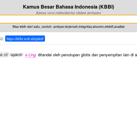
Kamus Besar Bahasa Indonesia (KBBI)
Kamus versi online/daring (dalam jaringan)
Bisa lebih dari satu, contoh:
ambyar,terjemah,integritas,sinonim,efektif,analisis
k
):
https://kbbi.web.id/ejektif
k·tif/
/éjéktif/
a Ling
ditandai oleh penutupan glotis dan penyempitan lain di a