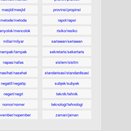
masjid/mesjid
provinsi/propinsi
metode/metoda
rapot/rapor
enyolok/mencolok
risiko/resiko
miliar/milyar
sariawan/seriawan
nampak/tampak
sekretaris/sekertaris
napas/nafas
sistem/sistim
nasihat/nasehat
standarisasi/standardisasi
negatif/negatip
subjek/subyek
negeri/negri
teknik/tehnik
nomor/nomer
teknologi/tehnologi
ovember/nopember
zaman/jaman