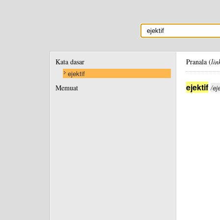
Kata dasar
Pranala (
lin
ejektif
ejektif
Memuat
/eje