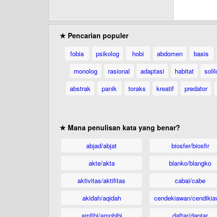
★ Pencarian populer
fobia
psikolog
hobi
abdomen
basis
monolog
rasional
adaptasi
habitat
soli
abstrak
panik
toraks
kreatif
predator
★ Mana penulisan kata yang benar?
abjad/abjat
biosfer/biosfir
akte/akta
blanko/blangko
aktivitas/aktifitas
cabai/cabe
akidah/aqidah
cendekiawan/cendikia
amfibi/amphibi
daftar/daptar