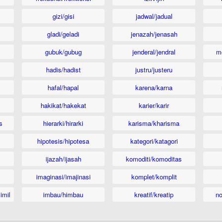
gizi/gisi
jadwal/jadual
gladi/geladi
jenazah/jenasah
gubuk/gubug
jenderal/jendral
m
hadis/hadist
justru/justeru
hafal/hapal
karena/karna
hakikat/hakekat
karier/karir
s
hierarki/hirarki
karisma/kharisma
hipotesis/hipotesa
kategori/katagori
ijazah/ijasah
komoditi/komoditas
imaginasi/imajinasi
komplet/komplit
imil
imbau/himbau
kreatif/kreatip
n