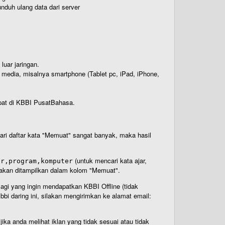
nduh ulang data dari server
luar jaringan.
i media, misalnya smartphone (Tablet pc, iPad, iPhone,
rdapat di KBBI PusatBahasa.
 dari daftar kata "Memuat" sangat banyak, maka hasil
(untuk mencari kata ajar,
ar,program,komputer
n akan ditampilkan dalam kolom "Memuat".
Bagi yang ingin mendapatkan KBBI Offline (tidak
bi daring ini, silakan mengirimkan ke alamat email:
ika anda melihat iklan yang tidak sesuai atau tidak