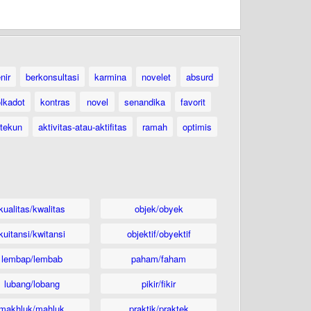
nir
berkonsultasi
karmina
novelet
absurd
lkadot
kontras
novel
senandika
favorit
tekun
aktivitas-atau-aktifitas
ramah
optimis
kualitas/kwalitas
objek/obyek
kuitansi/kwitansi
objektif/obyektif
lembap/lembab
paham/faham
lubang/lobang
pikir/fikir
makhluk/mahluk
praktik/praktek