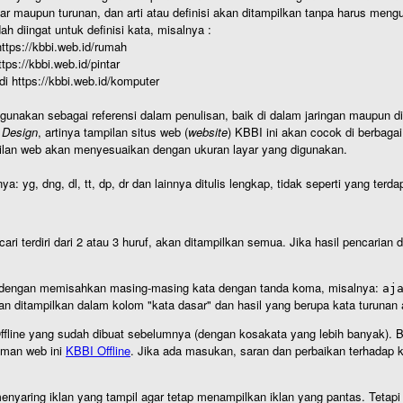
r maupun turunan, dan arti atau definisi akan ditampilkan tanpa harus mengu
h diingat untuk definisi kata, misalnya :
 https://kbbi.web.id/rumah
https://kbbi.web.id/pintar
 di https://kbbi.web.id/komputer
igunakan sebagai referensi dalam penulisan, baik di dalam jaringan maupun di 
 Design
, artinya tampilan situs web (
website
) KBBI ini akan cocok di berbaga
ilan web akan menyesuaikan dengan ukuran layar yang digunakan.
nya: yg, dng, dl, tt, dp, dr dan lainnya ditulis lengkap, tidak seperti yang te
cari terdiri dari 2 atau 3 huruf, akan ditampilkan semua. Jika hasil pencarian
an dengan memisahkan masing-masing kata dengan tanda koma, misalnya:
aj
an ditampilkan dalam kolom "kata dasar" dan hasil yang berupa kata turuna
I Offline yang sudah dibuat sebelumnya (dengan kosakata yang lebih banyak). 
aman web ini
KBBI Offline
. Jika ada masukan, saran dan perbaikan terhadap kb
nyaring iklan yang tampil agar tetap menampilkan iklan yang pantas. Tetapi j