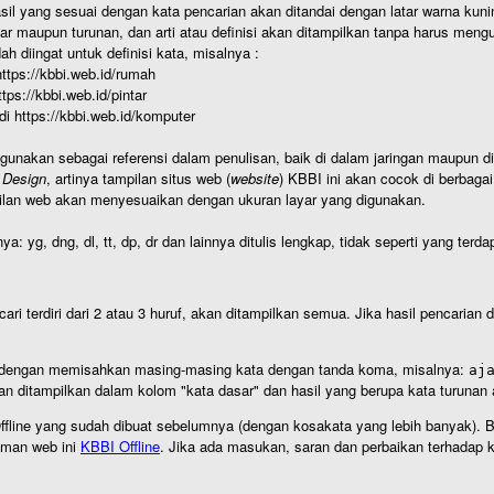
hasil yang sesuai dengan kata pencarian akan ditandai dengan latar warna kuni
r maupun turunan, dan arti atau definisi akan ditampilkan tanpa harus mengu
h diingat untuk definisi kata, misalnya :
 https://kbbi.web.id/rumah
https://kbbi.web.id/pintar
 di https://kbbi.web.id/komputer
igunakan sebagai referensi dalam penulisan, baik di dalam jaringan maupun di 
 Design
, artinya tampilan situs web (
website
) KBBI ini akan cocok di berbaga
ilan web akan menyesuaikan dengan ukuran layar yang digunakan.
nya: yg, dng, dl, tt, dp, dr dan lainnya ditulis lengkap, tidak seperti yang te
cari terdiri dari 2 atau 3 huruf, akan ditampilkan semua. Jika hasil pencarian
an dengan memisahkan masing-masing kata dengan tanda koma, misalnya:
aj
an ditampilkan dalam kolom "kata dasar" dan hasil yang berupa kata turuna
I Offline yang sudah dibuat sebelumnya (dengan kosakata yang lebih banyak). 
aman web ini
KBBI Offline
. Jika ada masukan, saran dan perbaikan terhadap kb