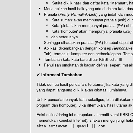
Ketika diklik hasil dari daftar kata "Memuat", 
Menampilkan hasil baik yang ada di dalam kata dasa
Pranala (
Pretty Permalink/Link
) yang indah dan muda
Kata 'rumah' akan mempunyai pranala (
link
) di
Kata 'pintar' akan mempunyai pranala (
link
) di 
Kata 'komputer' akan mempunyai pranala (
link
)
dan seterusnya
Sehingga diharapkan pranala (
link
) tersebut dapat d
Aplikasi dikembangkan dengan konsep
Responsive
Tab), termasuk komputer dan netbook/laptop. Tamp
Tambahan kata-kata baru diluar KBBI edisi III
Penulisan singkatan di bagian definisi seperti misal
✔ Informasi Tambahan
Tidak semua hasil pencarian, terutama jika kata yang di
yang dapat langsung di klik akan dibatasi jumlahnya.
Untuk pencarian banyak kata sekaligus, bisa dilakuk
program dan komputer). Jika ditemukan, hasil utama ak
Edisi online/daring ini merupakan alternatif versi KBB
memerlukan koneksi internet), silakan mengunjungi hal
ebta.setiawan || gmail || com