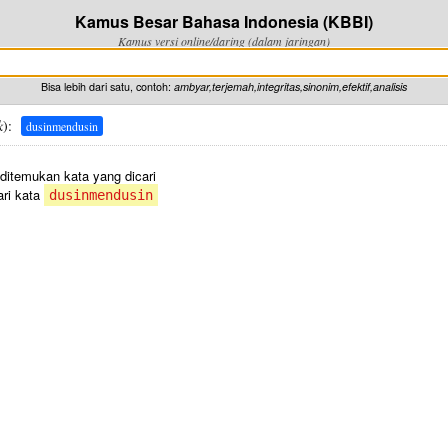
Kamus Besar Bahasa Indonesia (KBBI)
Kamus versi online/daring (dalam jaringan)
Bisa lebih dari satu, contoh:
ambyar,terjemah,integritas,sinonim,efektif,analisis
k
):
dusinmendusin
 ditemukan kata yang dicari
ri kata
dusinmendusin