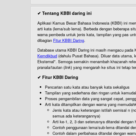
✔ Tentang KBBI daring ini
Aplikasi Kamus Besar Bahasa Indonesia (KBBI) ini me
arti kata (lema/sub lema). Berbeda dengan beberapa sit
warna pembeda untuk jenis kata, tampilan yang pas unt
dibagian
Fitur KBBI Daring
.
Database utama KBBI Daring ini masih mengacu pada KB
Kemdikbud
(dahulu Pusat Bahasa). Diluar data utama, k
Eksternal". Semoga semakin menambah khazanah referensi
pranala/tautan (
link
) yang mengarah ke situs ini tetap te
✔ Fitur KBBI Daring
Pencarian satu kata atau banyak kata sekaligus
Tampilan yang sederhana dan ringan untuk kemud
Proses pengambilan data yang sangat cepat, pengg
Arti kata ditampilkan dengan warna yang memudah
Jenis kata atau keterangan istilah semisal n (
semua ada keterangannya)
Arti ke-1, 2, 3 dan seterusnya ditandai dengan h
Contoh penggunaan lema/sub-lema ditandai den
Contoh dalam peribahasa ditandai dengan warn