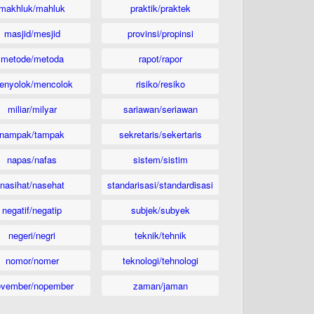
makhluk/mahluk
praktik/praktek
masjid/mesjid
provinsi/propinsi
metode/metoda
rapot/rapor
enyolok/mencolok
risiko/resiko
miliar/milyar
sariawan/seriawan
nampak/tampak
sekretaris/sekertaris
napas/nafas
sistem/sistim
nasihat/nasehat
standarisasi/standardisasi
negatif/negatip
subjek/subyek
negeri/negri
teknik/tehnik
nomor/nomer
teknologi/tehnologi
ovember/nopember
zaman/jaman