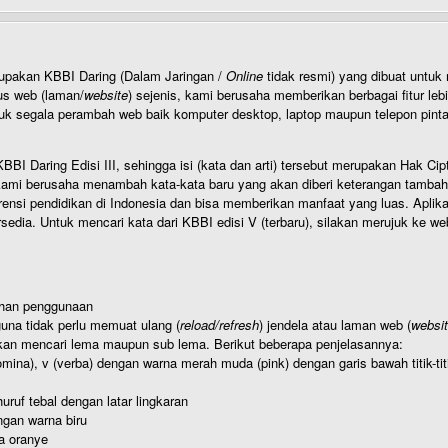
rupakan KBBI Daring (Dalam Jaringan /
Online
tidak resmi) yang dibuat unt
us web (laman/
website
) sejenis, kami berusaha memberikan berbagai fitur leb
uk segala perambah web baik komputer desktop, laptop maupun telepon pintar 
BI Daring Edisi III, sehingga isi (kata dan arti) tersebut merupakan Hak
ami berusaha menambah kata-kata baru yang akan diberi keterangan tambahan d
 pendidikan di Indonesia dan bisa memberikan manfaat yang luas. Aplikasi i
rsedia. Untuk mencari kata dari KBBI edisi V (terbaru), silakan merujuk ke we
ahan penggunaan
una tidak perlu memuat ulang (
reload/refresh
) jendela atau laman web (
websi
kan mencari lema maupun sub lema. Berikut beberapa penjelasannya:
nomina), v (verba) dengan warna merah muda (pink) dengan garis bawah titik-
uruf tebal dengan latar lingkaran
gan warna biru
a oranye