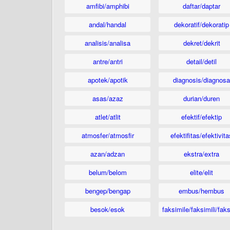
amfibi/amphibi
daftar/daptar
andal/handal
dekoratif/dekoratip
analisis/analisa
dekret/dekrit
antre/antri
detail/detil
apotek/apotik
diagnosis/diagnosa
asas/azaz
durian/duren
atlet/atlit
efektif/efektip
atmosfer/atmosfir
efektifitas/efektivita
azan/adzan
ekstra/extra
belum/belom
elite/elit
bengep/bengap
embus/hembus
besok/esok
faksimile/faksimili/faks