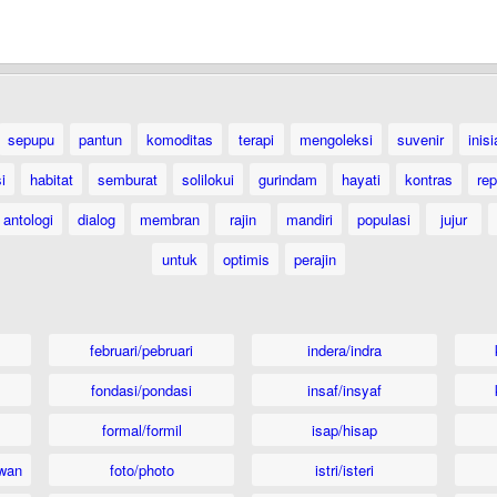
sepupu
pantun
komoditas
terapi
mengoleksi
suvenir
inisi
i
habitat
semburat
solilokui
gurindam
hayati
kontras
rep
antologi
dialog
membran
rajin
mandiri
populasi
jujur
untuk
optimis
perajin
februari/pebruari
indera/indra
fondasi/pondasi
insaf/insyaf
formal/formil
isap/hisap
wan
foto/photo
istri/isteri