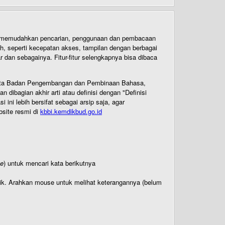
uk memudahkan pencarian, penggunaan dan pembacaan
ih, seperti kecepatan akses, tampilan dengan berbagai
dan sebagainya. Fitur-fitur selengkapnya bisa dibaca
 Cipta Badan Pengembangan dan Pembinaan Bahasa,
ibagian akhir arti atau definisi dengan "Definisi
ni lebih bersifat sebagai arsip saja, agar
bsite resmi di
kbbi.kemdikbud.go.id
te
) untuk mencari kata berikutnya
titik. Arahkan mouse untuk melihat keterangannya (belum