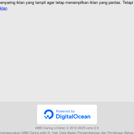
nyaring iklan yang tampil agar tetap menampilkan iklan yang pantas. Tetapi j
klan
KBBI Daring (
) © 2012-2025 versi 2.9
Online
menggunakan KBBI Daring edisi III, Hak Cipta Badan Pengembangan dan Pembinaan Bahas