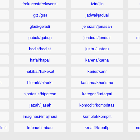
frekuensi/frekwensi
izin/ijin
gizi/gisi
jadwal/jadual
gladi/geladi
jenazah/jenasah
gubuk/gubug
jenderal/jendral
m
hadis/hadist
justru/justeru
hafal/hapal
karena/karna
hakikat/hakekat
karier/karir
s
hierarki/hirarki
karisma/kharisma
hipotesis/hipotesa
kategori/katagori
ijazah/ijasah
komoditi/komoditas
imaginasi/imajinasi
komplet/komplit
imil
imbau/himbau
kreatif/kreatip
n