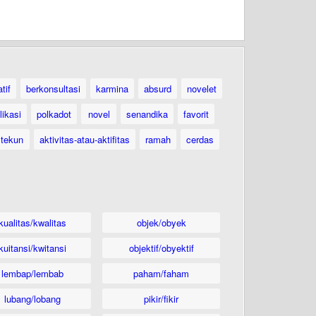
atif
berkonsultasi
karmina
absurd
novelet
likasi
polkadot
novel
senandika
favorit
tekun
aktivitas-atau-aktifitas
ramah
cerdas
kualitas/kwalitas
objek/obyek
kuitansi/kwitansi
objektif/obyektif
lembap/lembab
paham/faham
lubang/lobang
pikir/fikir