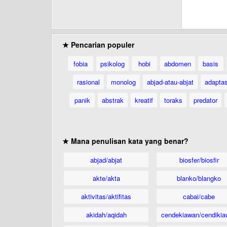
★ Pencarian populer
fobia
psikolog
hobi
abdomen
basis
rasional
monolog
abjad-atau-abjat
adaptas
panik
abstrak
kreatif
toraks
predator
★ Mana penulisan kata yang benar?
abjad/abjat
biosfer/biosfir
akte/akta
blanko/blangko
aktivitas/aktifitas
cabai/cabe
akidah/aqidah
cendekiawan/cendikia