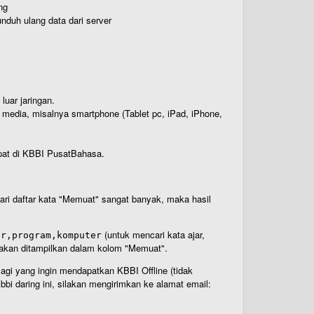
ng
nduh ulang data dari server
luar jaringan.
i media, misalnya smartphone (Tablet pc, iPad, iPhone,
rdapat di KBBI PusatBahasa.
 dari daftar kata "Memuat" sangat banyak, maka hasil
(untuk mencari kata ajar,
ar,program,komputer
n akan ditampilkan dalam kolom "Memuat".
Bagi yang ingin mendapatkan KBBI Offline (tidak
bi daring ini, silakan mengirimkan ke alamat email: