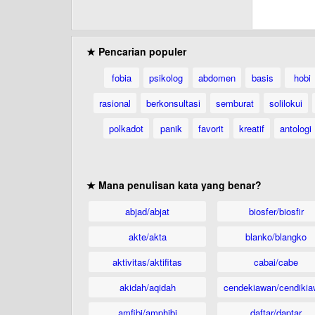
★ Pencarian populer
fobia
psikolog
abdomen
basis
hobi
rasional
berkonsultasi
semburat
solilokui
polkadot
panik
favorit
kreatif
antologi
★ Mana penulisan kata yang benar?
abjad/abjat
biosfer/biosfir
akte/akta
blanko/blangko
aktivitas/aktifitas
cabai/cabe
akidah/aqidah
cendekiawan/cendikia
amfibi/amphibi
daftar/daptar