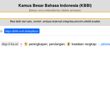
Kamus Besar Bahasa Indonesia (KBBI)
Kamus versi online/daring (dalam jaringan)
Bisa lebih dari satu, contoh:
ambyar,terjemah,integritas,sinonim,efektif,analisis
k
):
https://kbbi.web.id/duplikasi
/dup·li·ka·si/
n
perangkapan; perulangan;
keadaan rangkap:
-- jabata
1
2