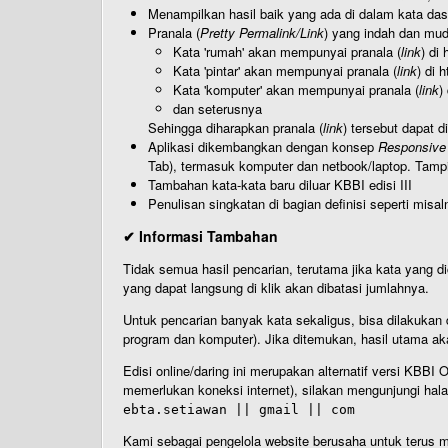
Menampilkan hasil baik yang ada di dalam kata dasa
Pranala (
Pretty Permalink/Link
) yang indah dan muda
Kata 'rumah' akan mempunyai pranala (
link
) di
Kata 'pintar' akan mempunyai pranala (
link
) di 
Kata 'komputer' akan mempunyai pranala (
link
)
dan seterusnya
Sehingga diharapkan pranala (
link
) tersebut dapat d
Aplikasi dikembangkan dengan konsep
Responsive
Tab), termasuk komputer dan netbook/laptop. Tamp
Tambahan kata-kata baru diluar KBBI edisi III
Penulisan singkatan di bagian definisi seperti misal
✔ Informasi Tambahan
Tidak semua hasil pencarian, terutama jika kata yang di
yang dapat langsung di klik akan dibatasi jumlahnya.
Untuk pencarian banyak kata sekaligus, bisa dilakuk
program dan komputer). Jika ditemukan, hasil utama ak
Edisi online/daring ini merupakan alternatif versi KBB
memerlukan koneksi internet), silakan mengunjungi hal
ebta.setiawan || gmail || com
Kami sebagai pengelola website berusaha untuk terus me