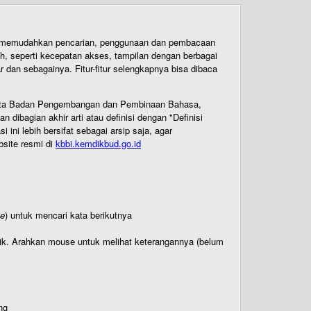
uk memudahkan pencarian, penggunaan dan pembacaan
ih, seperti kecepatan akses, tampilan dengan berbagai
dan sebagainya. Fitur-fitur selengkapnya bisa dibaca
 Cipta Badan Pengembangan dan Pembinaan Bahasa,
ibagian akhir arti atau definisi dengan "Definisi
ni lebih bersifat sebagai arsip saja, agar
bsite resmi di
kbbi.kemdikbud.go.id
te
) untuk mencari kata berikutnya
titik. Arahkan mouse untuk melihat keterangannya (belum
ng