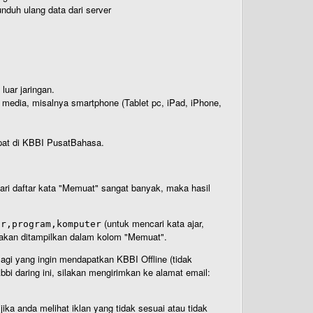
nduh ulang data dari server
luar jaringan.
i media, misalnya smartphone (Tablet pc, iPad, iPhone,
rdapat di KBBI PusatBahasa.
 dari daftar kata "Memuat" sangat banyak, maka hasil
(untuk mencari kata ajar,
ar,program,komputer
n akan ditampilkan dalam kolom "Memuat".
Bagi yang ingin mendapatkan KBBI Offline (tidak
bi daring ini, silakan mengirimkan ke alamat email:
ika anda melihat iklan yang tidak sesuai atau tidak