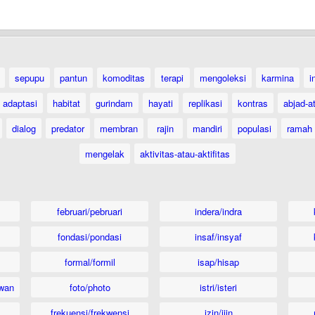
sepupu
pantun
komoditas
terapi
mengoleksi
karmina
i
adaptasi
habitat
gurindam
hayati
replikasi
kontras
abjad-a
dialog
predator
membran
rajin
mandiri
populasi
ramah
mengelak
aktivitas-atau-aktifitas
februari/pebruari
indera/indra
fondasi/pondasi
insaf/insyaf
formal/formil
isap/hisap
wan
foto/photo
istri/isteri
frekuensi/frekwensi
izin/ijin