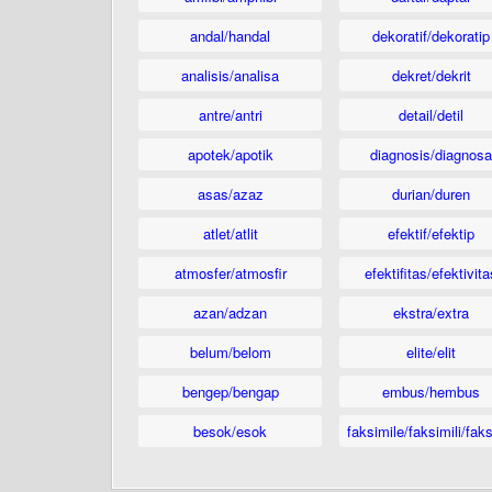
andal/handal
dekoratif/dekoratip
analisis/analisa
dekret/dekrit
antre/antri
detail/detil
apotek/apotik
diagnosis/diagnosa
asas/azaz
durian/duren
atlet/atlit
efektif/efektip
atmosfer/atmosfir
efektifitas/efektivita
azan/adzan
ekstra/extra
belum/belom
elite/elit
bengep/bengap
embus/hembus
besok/esok
faksimile/faksimili/faks