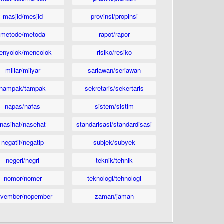
masjid/mesjid
provinsi/propinsi
metode/metoda
rapot/rapor
enyolok/mencolok
risiko/resiko
miliar/milyar
sariawan/seriawan
nampak/tampak
sekretaris/sekertaris
napas/nafas
sistem/sistim
nasihat/nasehat
standarisasi/standardisasi
negatif/negatip
subjek/subyek
negeri/negri
teknik/tehnik
nomor/nomer
teknologi/tehnologi
ovember/nopember
zaman/jaman