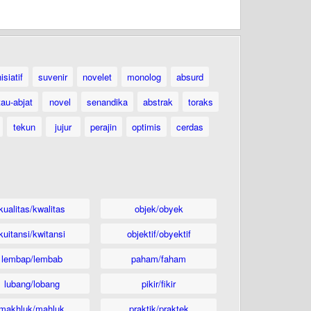
nisiatif
suvenir
novelet
monolog
absurd
tau-abjat
novel
senandika
abstrak
toraks
tekun
jujur
perajin
optimis
cerdas
kualitas/kwalitas
objek/obyek
kuitansi/kwitansi
objektif/obyektif
lembap/lembab
paham/faham
lubang/lobang
pikir/fikir
makhluk/mahluk
praktik/praktek