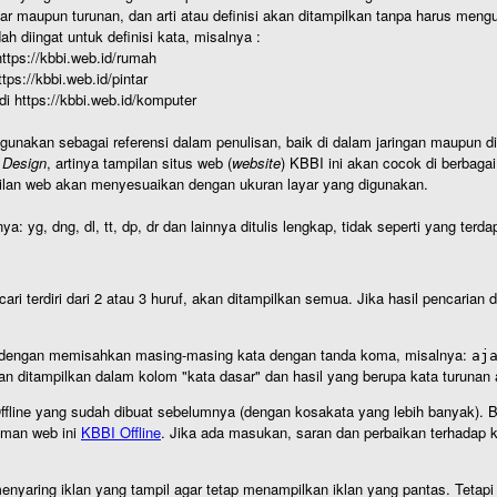
r maupun turunan, dan arti atau definisi akan ditampilkan tanpa harus mengu
h diingat untuk definisi kata, misalnya :
 https://kbbi.web.id/rumah
https://kbbi.web.id/pintar
 di https://kbbi.web.id/komputer
igunakan sebagai referensi dalam penulisan, baik di dalam jaringan maupun di 
 Design
, artinya tampilan situs web (
website
) KBBI ini akan cocok di berbaga
ilan web akan menyesuaikan dengan ukuran layar yang digunakan.
nya: yg, dng, dl, tt, dp, dr dan lainnya ditulis lengkap, tidak seperti yang te
cari terdiri dari 2 atau 3 huruf, akan ditampilkan semua. Jika hasil pencarian
an dengan memisahkan masing-masing kata dengan tanda koma, misalnya:
aj
an ditampilkan dalam kolom "kata dasar" dan hasil yang berupa kata turuna
I Offline yang sudah dibuat sebelumnya (dengan kosakata yang lebih banyak). 
aman web ini
KBBI Offline
. Jika ada masukan, saran dan perbaikan terhadap kb
nyaring iklan yang tampil agar tetap menampilkan iklan yang pantas. Tetapi j