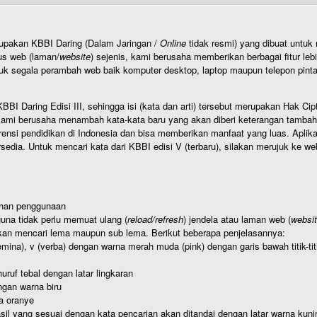
rupakan KBBI Daring (Dalam Jaringan /
Online
tidak resmi) yang dibuat unt
us web (laman/
website
) sejenis, kami berusaha memberikan berbagai fitur leb
uk segala perambah web baik komputer desktop, laptop maupun telepon pintar 
BI Daring Edisi III, sehingga isi (kata dan arti) tersebut merupakan Hak
ami berusaha menambah kata-kata baru yang akan diberi keterangan tambahan d
 pendidikan di Indonesia dan bisa memberikan manfaat yang luas. Aplikasi i
rsedia. Untuk mencari kata dari KBBI edisi V (terbaru), silakan merujuk ke we
ahan penggunaan
una tidak perlu memuat ulang (
reload/refresh
) jendela atau laman web (
websi
kan mencari lema maupun sub lema. Berikut beberapa penjelasannya:
nomina), v (verba) dengan warna merah muda (pink) dengan garis bawah titik-
uruf tebal dengan latar lingkaran
gan warna biru
a oranye
hasil yang sesuai dengan kata pencarian akan ditandai dengan latar warna kuni