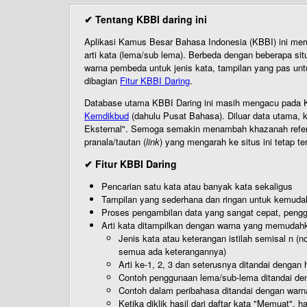
✔ Tentang KBBI daring ini
Aplikasi Kamus Besar Bahasa Indonesia (KBBI) ini me
arti kata (lema/sub lema). Berbeda dengan beberapa sit
warna pembeda untuk jenis kata, tampilan yang pas unt
dibagian
Fitur KBBI Daring
.
Database utama KBBI Daring ini masih mengacu pada KB
Kemdikbud
(dahulu Pusat Bahasa). Diluar data utama, k
Eksternal". Semoga semakin menambah khazanah referensi
pranala/tautan (
link
) yang mengarah ke situs ini tetap te
✔ Fitur KBBI Daring
Pencarian satu kata atau banyak kata sekaligus
Tampilan yang sederhana dan ringan untuk kemud
Proses pengambilan data yang sangat cepat, pengg
Arti kata ditampilkan dengan warna yang memudah
Jenis kata atau keterangan istilah semisal n (
semua ada keterangannya)
Arti ke-1, 2, 3 dan seterusnya ditandai dengan h
Contoh penggunaan lema/sub-lema ditandai den
Contoh dalam peribahasa ditandai dengan warn
Ketika diklik hasil dari daftar kata "Memuat", 