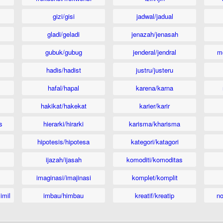
gizi/gisi
jadwal/jadual
gladi/geladi
jenazah/jenasah
gubuk/gubug
jenderal/jendral
m
hadis/hadist
justru/justeru
hafal/hapal
karena/karna
hakikat/hakekat
karier/karir
s
hierarki/hirarki
karisma/kharisma
hipotesis/hipotesa
kategori/katagori
ijazah/ijasah
komoditi/komoditas
imaginasi/imajinasi
komplet/komplit
imil
imbau/himbau
kreatif/kreatip
n