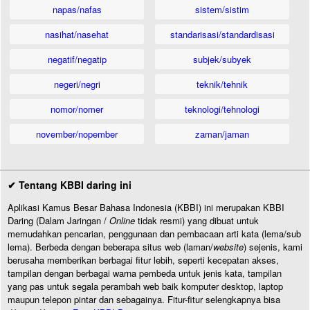
napas/nafas
sistem/sistim
nasihat/nasehat
standarisasi/standardisasi
negatif/negatip
subjek/subyek
negeri/negri
teknik/tehnik
nomor/nomer
teknologi/tehnologi
november/nopember
zaman/jaman
✔ Tentang KBBI daring ini
Aplikasi Kamus Besar Bahasa Indonesia (KBBI) ini merupakan KBBI
Daring (Dalam Jaringan /
Online
tidak resmi) yang dibuat untuk
memudahkan pencarian, penggunaan dan pembacaan arti kata (lema/sub
lema). Berbeda dengan beberapa situs web (laman/
website
) sejenis, kami
berusaha memberikan berbagai fitur lebih, seperti kecepatan akses,
tampilan dengan berbagai warna pembeda untuk jenis kata, tampilan
yang pas untuk segala perambah web baik komputer desktop, laptop
maupun telepon pintar dan sebagainya. Fitur-fitur selengkapnya bisa