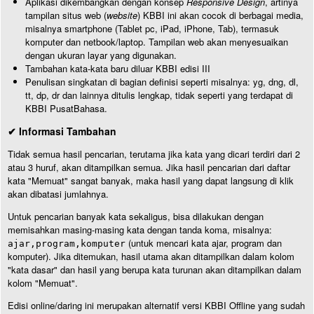
Aplikasi dikembangkan dengan konsep
Responsive Design
, artinya
tampilan situs web (
website
) KBBI ini akan cocok di berbagai media,
misalnya smartphone (Tablet pc, iPad, iPhone, Tab), termasuk
komputer dan netbook/laptop. Tampilan web akan menyesuaikan
dengan ukuran layar yang digunakan.
Tambahan kata-kata baru diluar KBBI edisi III
Penulisan singkatan di bagian definisi seperti misalnya: yg, dng, dl,
tt, dp, dr dan lainnya ditulis lengkap, tidak seperti yang terdapat di
KBBI PusatBahasa.
✔ Informasi Tambahan
Tidak semua hasil pencarian, terutama jika kata yang dicari terdiri dari 2
atau 3 huruf, akan ditampilkan semua. Jika hasil pencarian dari daftar
kata "Memuat" sangat banyak, maka hasil yang dapat langsung di klik
akan dibatasi jumlahnya.
Untuk pencarian banyak kata sekaligus, bisa dilakukan dengan
memisahkan masing-masing kata dengan tanda koma, misalnya:
(untuk mencari kata ajar, program dan
ajar,program,komputer
komputer). Jika ditemukan, hasil utama akan ditampilkan dalam kolom
"kata dasar" dan hasil yang berupa kata turunan akan ditampilkan dalam
kolom "Memuat".
Edisi online/daring ini merupakan alternatif versi KBBI Offline yang sudah