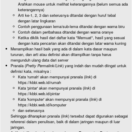
Arahkan mouse untuk melihat keterangannya (belum semua ada
keterangannya)
Arti ke-1, 2, 3 dan seterusnya ditandai dengan huruf tebal
dengan latar lingkaran
Contoh penggunaan lema/sub-lema ditandai dengan warna biru
Contoh dalam peribahasa ditandai dengan warna oranye
Ketika diklik hasil dari daftar kata "Memuat", hasil yang sesuai
dengan kata pencarian akan ditandai dengan latar warna kuning
Menampilkan hasil baik yang ada di dalam kata dasar maupun
turunan, dan arti atau definisi akan ditampilkan tanpa harus
mengunduh ulang data dari server
Pranala (
Pretty Permalink/Link
) yang indah dan mudah diingat untuk
definisi kata, misalnya :
Kata 'rumah' akan mempunyai pranala (
link
) di
https://kbbi.web.id/rumah
Kata 'pintar' akan mempunyai pranala (
link
) di
https://kbbi.web.id/pintar
Kata 'komputer' akan mempunyai pranala (
link
) di
https://kbbi.web.id/komputer
dan seterusnya
Sehingga diharapkan pranala (
link
) tersebut dapat digunakan sebagai
referensi dalam penulisan, baik di dalam jaringan maupun di luar
jaringan.