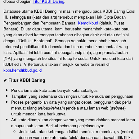
dibaca dibagian
Fitur KBBI Daring
.
Database utama KBBI Daring ini masih mengacu pada KBBI Daring Edisi
III, sehingga isi (kata dan arti) tersebut merupakan Hak Cipta Badan
Pengembangan dan Pembinaan Bahasa,
Kemdikbud
(dahulu Pusat
Bahasa). Diluar data utama, kami berusaha menambah kata-kata baru
yang akan diberi keterangan tambahan dibagian akhir arti atau definisi
dengan "Definisi Eksternal". Semoga semakin menambah khazanah
referensi pendidikan di Indonesia dan bisa memberikan manfaat yang
luas. Aplikasi ini lebih bersifat sebagai arsip saja, agar pranala/tautan
(
link
) yang mengarah ke situs ini tetap tersedia. Untuk mencari kata dari
KBBI edisi V (terbaru), silakan merujuk ke website resmi di
kbbi.kemdikbud.go.id
✔ Fitur KBBI Daring
Pencarian satu kata atau banyak kata sekaligus
Tampilan yang sederhana dan ringan untuk kemudahan penggunaan
Proses pengambilan data yang sangat cepat, pengguna tidak perlu
memuat ulang (
reload/refresh
) jendela atau laman web (
website
)
untuk mencari kata berikutnya
Arti kata ditampilkan dengan warna yang memudahkan mencari lema
maupun sub lema. Berikut beberapa penjelasannya:
Jenis kata atau keterangan istilah semisal n (nomina), v (verba)
dengan warna merah muda (pink) dengan garis bawah titik-titik.