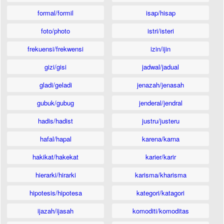
formal/formil
isap/hisap
foto/photo
istri/isteri
frekuensi/frekwensi
izin/ijin
gizi/gisi
jadwal/jadual
gladi/geladi
jenazah/jenasah
gubuk/gubug
jenderal/jendral
hadis/hadist
justru/justeru
hafal/hapal
karena/karna
hakikat/hakekat
karier/karir
hierarki/hirarki
karisma/kharisma
hipotesis/hipotesa
kategori/katagori
ijazah/ijasah
komoditi/komoditas