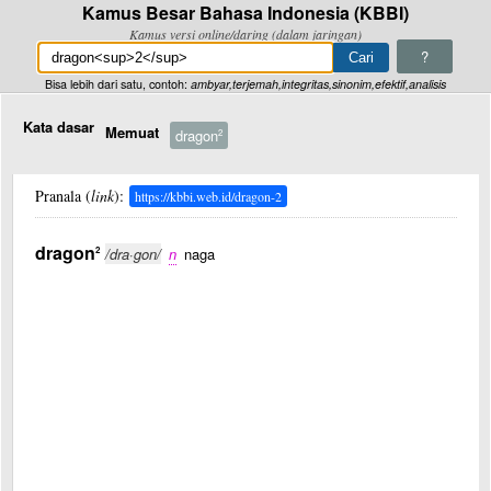
Kamus Besar Bahasa Indonesia (KBBI)
Kamus versi online/daring (dalam jaringan)
?
Bisa lebih dari satu, contoh:
ambyar,terjemah,integritas,sinonim,efektif,analisis
Kata dasar
Memuat
dragon
2
Pranala (
link
):
https://kbbi.web.id/dragon-2
dragon
2
/dra·gon/
n
naga