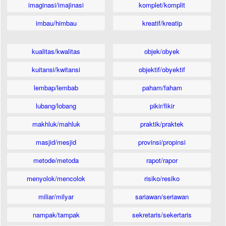
imaginasi/imajinasi
komplet/komplit
imbau/himbau
kreatif/kreatip
kualitas/kwalitas
objek/obyek
kuitansi/kwitansi
objektif/obyektif
lembap/lembab
paham/faham
lubang/lobang
pikir/fikir
makhluk/mahluk
praktik/praktek
masjid/mesjid
provinsi/propinsi
metode/metoda
rapot/rapor
menyolok/mencolok
risiko/resiko
miliar/milyar
sariawan/seriawan
nampak/tampak
sekretaris/sekertaris