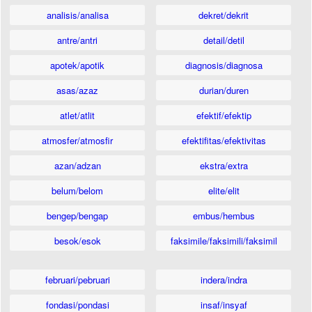
analisis/analisa
dekret/dekrit
antre/antri
detail/detil
apotek/apotik
diagnosis/diagnosa
asas/azaz
durian/duren
atlet/atlit
efektif/efektip
atmosfer/atmosfir
efektifitas/efektivitas
azan/adzan
ekstra/extra
belum/belom
elite/elit
bengep/bengap
embus/hembus
besok/esok
faksimile/faksimili/faksimil
februari/pebruari
indera/indra
fondasi/pondasi
insaf/insyaf