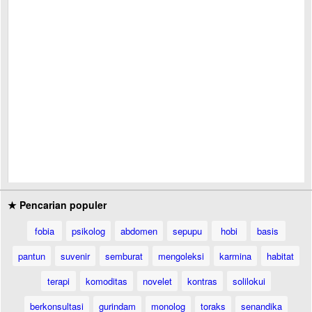
★ Pencarian populer
fobia
psikolog
abdomen
sepupu
hobi
basis
pantun
suvenir
semburat
mengoleksi
karmina
habitat
terapi
komoditas
novelet
kontras
solilokui
berkonsultasi
gurindam
monolog
toraks
senandika