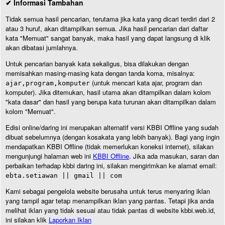
✔ Informasi Tambahan
Tidak semua hasil pencarian, terutama jika kata yang dicari terdiri dari 2
atau 3 huruf, akan ditampilkan semua. Jika hasil pencarian dari daftar
kata "Memuat" sangat banyak, maka hasil yang dapat langsung di klik
akan dibatasi jumlahnya.
Untuk pencarian banyak kata sekaligus, bisa dilakukan dengan
memisahkan masing-masing kata dengan tanda koma, misalnya:
(untuk mencari kata ajar, program dan
ajar,program,komputer
komputer). Jika ditemukan, hasil utama akan ditampilkan dalam kolom
"kata dasar" dan hasil yang berupa kata turunan akan ditampilkan dalam
kolom "Memuat".
Edisi online/daring ini merupakan alternatif versi KBBI Offline yang sudah
dibuat sebelumnya (dengan kosakata yang lebih banyak). Bagi yang ingin
mendapatkan KBBI Offline (tidak memerlukan koneksi internet), silakan
mengunjungi halaman web ini
KBBI Offline
. Jika ada masukan, saran dan
perbaikan terhadap kbbi daring ini, silakan mengirimkan ke alamat email:
ebta.setiawan || gmail || com
Kami sebagai pengelola website berusaha untuk terus menyaring iklan
yang tampil agar tetap menampilkan iklan yang pantas. Tetapi jika anda
melihat iklan yang tidak sesuai atau tidak pantas di website kbbi.web.id,
ini silakan klik
Laporkan Iklan