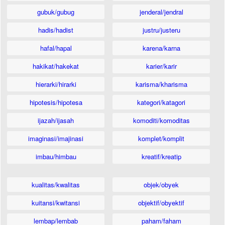
gubuk/gubug
jenderal/jendral
hadis/hadist
justru/justeru
hafal/hapal
karena/karna
hakikat/hakekat
karier/karir
hierarki/hirarki
karisma/kharisma
hipotesis/hipotesa
kategori/katagori
ijazah/ijasah
komoditi/komoditas
imaginasi/imajinasi
komplet/komplit
imbau/himbau
kreatif/kreatip
kualitas/kwalitas
objek/obyek
kuitansi/kwitansi
objektif/obyektif
lembap/lembab
paham/faham