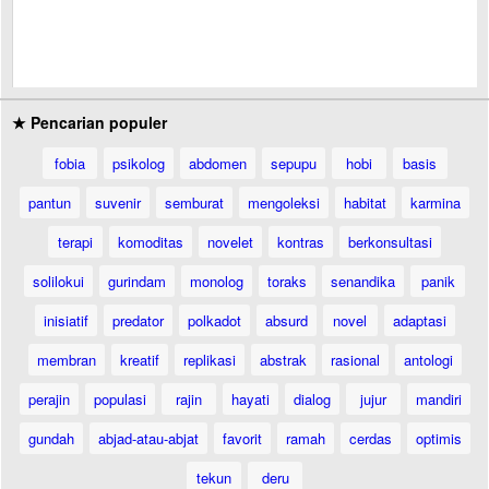
★ Pencarian populer
fobia
psikolog
abdomen
sepupu
hobi
basis
pantun
suvenir
semburat
mengoleksi
habitat
karmina
terapi
komoditas
novelet
kontras
berkonsultasi
solilokui
gurindam
monolog
toraks
senandika
panik
inisiatif
predator
polkadot
absurd
novel
adaptasi
membran
kreatif
replikasi
abstrak
rasional
antologi
perajin
populasi
rajin
hayati
dialog
jujur
mandiri
gundah
abjad-atau-abjat
favorit
ramah
cerdas
optimis
tekun
deru