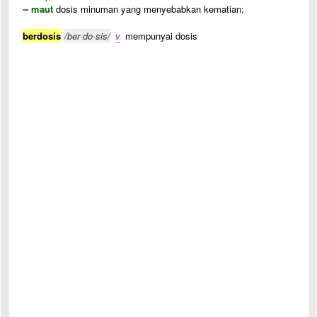
-- maut
dosis minuman yang menyebabkan kematian;
berdosis
/ber·do·sis/
v
mempunyai dosis