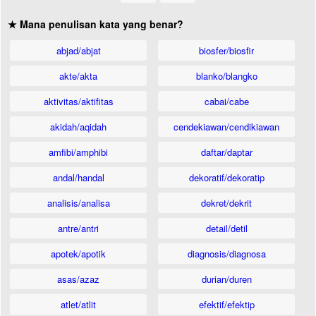
★ Mana penulisan kata yang benar?
abjad/abjat
biosfer/biosfir
akte/akta
blanko/blangko
aktivitas/aktifitas
cabai/cabe
akidah/aqidah
cendekiawan/cendikiawan
amfibi/amphibi
daftar/daptar
andal/handal
dekoratif/dekoratip
analisis/analisa
dekret/dekrit
antre/antri
detail/detil
apotek/apotik
diagnosis/diagnosa
asas/azaz
durian/duren
atlet/atlit
efektif/efektip