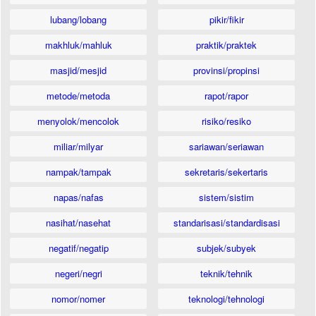
lubang/lobang
pikir/fikir
makhluk/mahluk
praktik/praktek
masjid/mesjid
provinsi/propinsi
metode/metoda
rapot/rapor
menyolok/mencolok
risiko/resiko
miliar/milyar
sariawan/seriawan
nampak/tampak
sekretaris/sekertaris
napas/nafas
sistem/sistim
nasihat/nasehat
standarisasi/standardisasi
negatif/negatip
subjek/subyek
negeri/negri
teknik/tehnik
nomor/nomer
teknologi/tehnologi