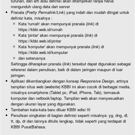
turunan, dan arti atau definisi akan ditampilkan tanpa harus
mengunduh ulang data dari server
Pranala (
Pretty Permalink/Link
) yang indah dan mudah diingat untuk
definisi kata, misalnya :
Kata 'rumah' akan mempunyai pranala (
link
) di
https://kbbi.web.id/rumah
Kata 'pintar' akan mempunyai pranala (
link
) di
https://kbbi.web.id/pintar
Kata 'komputer' akan mempunyai pranala (
link
) di
https://kbbi.web.id/komputer
dan seterusnya
Sehingga diharapkan pranala (
link
) tersebut dapat digunakan sebagai
referensi dalam penulisan, baik di dalam jaringan maupun di luar
jaringan.
Aplikasi dikembangkan dengan konsep
Responsive Design
, artinya
tampilan situs web (
website
) KBBI ini akan cocok di berbagai media,
misalnya smartphone (Tablet pc, iPad, iPhone, Tab), termasuk
komputer dan netbook/laptop. Tampilan web akan menyesuaikan
dengan ukuran layar yang digunakan.
Tambahan kata-kata baru diluar KBBI edisi III
Penulisan singkatan di bagian definisi seperti misalnya: yg, dng, dl,
tt, dp, dr dan lainnya ditulis lengkap, tidak seperti yang terdapat di
KBBI PusatBahasa.