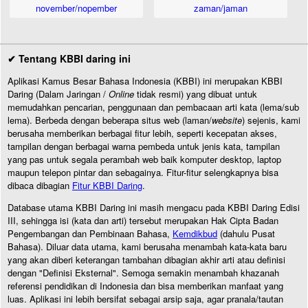
november/nopember
zaman/jaman
✔ Tentang KBBI daring ini
Aplikasi Kamus Besar Bahasa Indonesia (KBBI) ini merupakan KBBI
Daring (Dalam Jaringan /
Online
tidak resmi) yang dibuat untuk
memudahkan pencarian, penggunaan dan pembacaan arti kata (lema/sub
lema). Berbeda dengan beberapa situs web (laman/
website
) sejenis, kami
berusaha memberikan berbagai fitur lebih, seperti kecepatan akses,
tampilan dengan berbagai warna pembeda untuk jenis kata, tampilan
yang pas untuk segala perambah web baik komputer desktop, laptop
maupun telepon pintar dan sebagainya. Fitur-fitur selengkapnya bisa
dibaca dibagian
Fitur KBBI Daring
.
Database utama KBBI Daring ini masih mengacu pada KBBI Daring Edisi
III, sehingga isi (kata dan arti) tersebut merupakan Hak Cipta Badan
Pengembangan dan Pembinaan Bahasa,
Kemdikbud
(dahulu Pusat
Bahasa). Diluar data utama, kami berusaha menambah kata-kata baru
yang akan diberi keterangan tambahan dibagian akhir arti atau definisi
dengan "Definisi Eksternal". Semoga semakin menambah khazanah
referensi pendidikan di Indonesia dan bisa memberikan manfaat yang
luas. Aplikasi ini lebih bersifat sebagai arsip saja, agar pranala/tautan