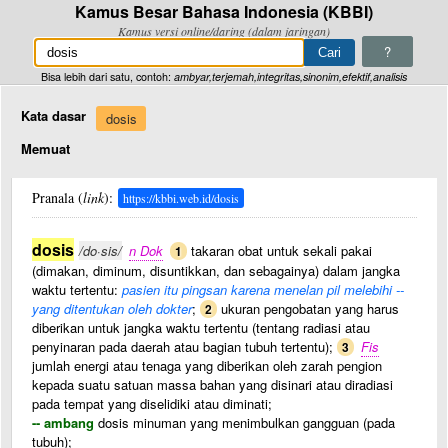
Kamus Besar Bahasa Indonesia (KBBI)
Kamus versi online/daring (dalam jaringan)
?
Bisa lebih dari satu, contoh:
ambyar,terjemah,integritas,sinonim,efektif,analisis
Kata dasar
dosis
Memuat
Pranala (
link
):
https://kbbi.web.id/dosis
dosis
/do·sis/
n Dok
takaran obat untuk sekali pakai
1
(dimakan, diminum, disuntikkan, dan sebagainya) dalam jangka
waktu tertentu:
pasien itu pingsan karena menelan pil melebihi --
yang ditentukan oleh dokter
;
ukuran pengobatan yang harus
2
diberikan untuk jangka waktu tertentu (tentang radiasi atau
penyinaran pada daerah atau bagian tubuh tertentu);
Fis
3
jumlah energi atau tenaga yang diberikan oleh zarah pengion
kepada suatu satuan massa bahan yang disinari atau diradiasi
pada tempat yang diselidiki atau diminati;
-- ambang
dosis minuman yang menimbulkan gangguan (pada
tubuh);