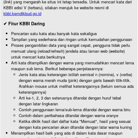
(
link
) yang mengarah ke situs ini tetap tersedia. Untuk mencari kata dari
KBBI edisi V (terbaru), silakan merujuk ke website resmi di
kbbi.kemdikbud.go.id
✔ Fitur KBBI Daring
Pencarian satu kata atau banyak kata sekaligus
Tampilan yang sederhana dan ringan untuk kemudahan penggunaan
Proses pengambilan data yang sangat cepat, pengguna tidak perlu
memuat ulang (
reload/refresh
) jendela atau laman web (
website
)
untuk mencari kata berikutnya
Arti kata ditampilkan dengan warna yang memudahkan mencari lema
maupun sub lema. Berikut beberapa penjelasannya:
Jenis kata atau keterangan istilah semisal n (nomina), v (verba)
dengan warna merah muda (pink) dengan garis bawah titik-titik.
Arahkan mouse untuk melihat keterangannya (belum semua ada
keterangannya)
Arti ke-1, 2, 3 dan seterusnya ditandai dengan huruf tebal
dengan latar lingkaran
Contoh penggunaan lema/sub-lema ditandai dengan warna biru
Contoh dalam peribahasa ditandai dengan warna oranye
Ketika diklik hasil dari daftar kata "Memuat", hasil yang sesuai
dengan kata pencarian akan ditandai dengan latar warna kuning
Menampilkan hasil baik yang ada di dalam kata dasar maupun