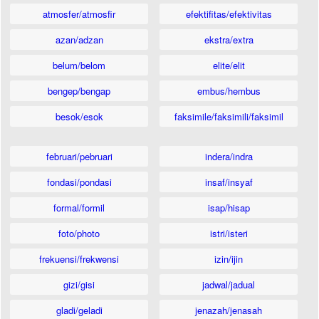
atmosfer/atmosfir
efektifitas/efektivitas
azan/adzan
ekstra/extra
belum/belom
elite/elit
bengep/bengap
embus/hembus
besok/esok
faksimile/faksimili/faksimil
februari/pebruari
indera/indra
fondasi/pondasi
insaf/insyaf
formal/formil
isap/hisap
foto/photo
istri/isteri
frekuensi/frekwensi
izin/ijin
gizi/gisi
jadwal/jadual
gladi/geladi
jenazah/jenasah