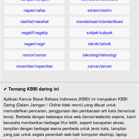
napas/nafas
sistem/sistim
nasihat/nasehat
standarisasi/standardisasi
negatif/negatip
subjek/subyek
negeri/negri
teknik/tehnik
nomor/nomer
teknologi/tehnologi
november/nopember
zaman/jaman
✔ Tentang KBBI daring ini
Aplikasi Kamus Besar Bahasa Indonesia (KBBI) ini merupakan KBBI
Daring (Dalam Jaringan /
Online
tidak resmi) yang dibuat untuk
memudahkan pencarian, penggunaan dan pembacaan arti kata (lema/sub
lema). Berbeda dengan beberapa situs web (laman/
website
) sejenis, kami
berusaha memberikan berbagai fitur lebih, seperti kecepatan akses,
tampilan dengan berbagai warna pembeda untuk jenis kata, tampilan
yang pas untuk segala perambah web baik komputer desktop, laptop