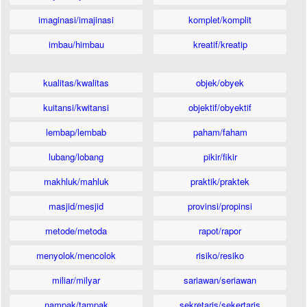
imaginasi/imajinasi
komplet/komplit
imbau/himbau
kreatif/kreatip
kualitas/kwalitas
objek/obyek
kuitansi/kwitansi
objektif/obyektif
lembap/lembab
paham/faham
lubang/lobang
pikir/fikir
makhluk/mahluk
praktik/praktek
masjid/mesjid
provinsi/propinsi
metode/metoda
rapot/rapor
menyolok/mencolok
risiko/resiko
miliar/milyar
sariawan/seriawan
nampak/tampak
sekretaris/sekertaris