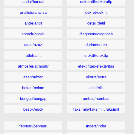
andal/handal
dekoratif/dekoratip
analisis/analisa
dekret/dekrit
antre/antri
detail/detil
apotek/apotik
diagnosis/diagnosa
asas/azaz
durian/duren
atlet/atlit
efektif/efektip
atmosfer/atmosfir
efektifitas/efektivitas
azan/adzan
ekstra/extra
belum/belom
elite/elit
bengep/bengap
embus/hembus
besok/esok
faksimile/faksimili/faksimil
februari/pebruari
indera/indra