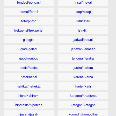
fondasi/pondasi
insaf/insyaf
formal/formil
isap/hisap
foto/photo
istri/isteri
frekuensi/frekwensi
izin/ijin
gizi/gisi
jadwal/jadual
gladi/geladi
jenazah/jenasah
gubuk/gubug
jenderal/jendral
hadis/hadist
justru/justeru
hafal/hapal
karena/karna
hakikat/hakekat
karier/karir
hierarki/hirarki
karisma/kharisma
hipotesis/hipotesa
kategori/katagori
ijazah/ijasah
komoditi/komoditas