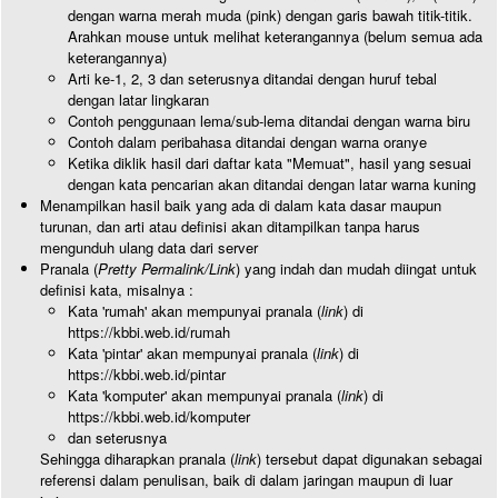
dengan warna merah muda (pink) dengan garis bawah titik-titik.
Arahkan mouse untuk melihat keterangannya (belum semua ada
keterangannya)
Arti ke-1, 2, 3 dan seterusnya ditandai dengan huruf tebal
dengan latar lingkaran
Contoh penggunaan lema/sub-lema ditandai dengan warna biru
Contoh dalam peribahasa ditandai dengan warna oranye
Ketika diklik hasil dari daftar kata "Memuat", hasil yang sesuai
dengan kata pencarian akan ditandai dengan latar warna kuning
Menampilkan hasil baik yang ada di dalam kata dasar maupun
turunan, dan arti atau definisi akan ditampilkan tanpa harus
mengunduh ulang data dari server
Pranala (
Pretty Permalink/Link
) yang indah dan mudah diingat untuk
definisi kata, misalnya :
Kata 'rumah' akan mempunyai pranala (
link
) di
https://kbbi.web.id/rumah
Kata 'pintar' akan mempunyai pranala (
link
) di
https://kbbi.web.id/pintar
Kata 'komputer' akan mempunyai pranala (
link
) di
https://kbbi.web.id/komputer
dan seterusnya
Sehingga diharapkan pranala (
link
) tersebut dapat digunakan sebagai
referensi dalam penulisan, baik di dalam jaringan maupun di luar