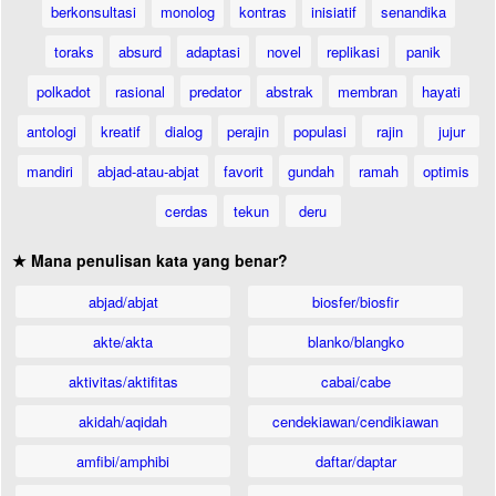
berkonsultasi
monolog
kontras
inisiatif
senandika
toraks
absurd
adaptasi
novel
replikasi
panik
polkadot
rasional
predator
abstrak
membran
hayati
antologi
kreatif
dialog
perajin
populasi
rajin
jujur
mandiri
abjad-atau-abjat
favorit
gundah
ramah
optimis
cerdas
tekun
deru
★ Mana penulisan kata yang benar?
abjad/abjat
biosfer/biosfir
akte/akta
blanko/blangko
aktivitas/aktifitas
cabai/cabe
akidah/aqidah
cendekiawan/cendikiawan
amfibi/amphibi
daftar/daptar