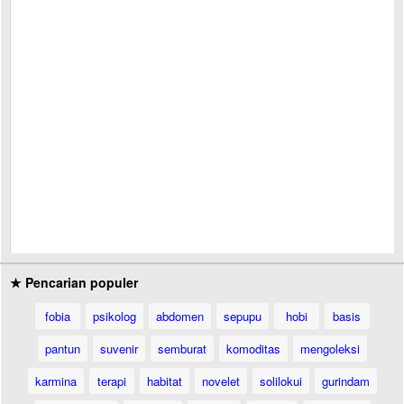
★ Pencarian populer
fobia
psikolog
abdomen
sepupu
hobi
basis
pantun
suvenir
semburat
komoditas
mengoleksi
karmina
terapi
habitat
novelet
solilokui
gurindam