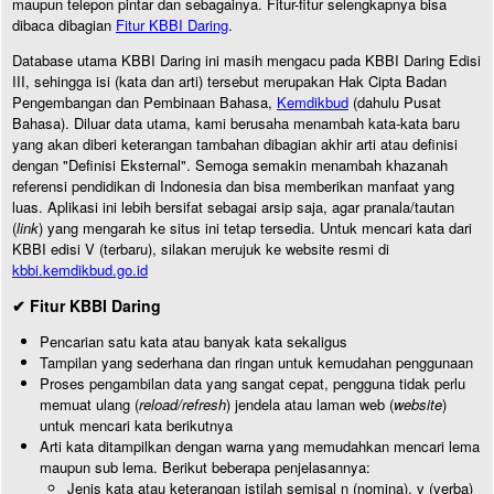
maupun telepon pintar dan sebagainya. Fitur-fitur selengkapnya bisa
dibaca dibagian
Fitur KBBI Daring
.
Database utama KBBI Daring ini masih mengacu pada KBBI Daring Edisi
III, sehingga isi (kata dan arti) tersebut merupakan Hak Cipta Badan
Pengembangan dan Pembinaan Bahasa,
Kemdikbud
(dahulu Pusat
Bahasa). Diluar data utama, kami berusaha menambah kata-kata baru
yang akan diberi keterangan tambahan dibagian akhir arti atau definisi
dengan "Definisi Eksternal". Semoga semakin menambah khazanah
referensi pendidikan di Indonesia dan bisa memberikan manfaat yang
luas. Aplikasi ini lebih bersifat sebagai arsip saja, agar pranala/tautan
(
link
) yang mengarah ke situs ini tetap tersedia. Untuk mencari kata dari
KBBI edisi V (terbaru), silakan merujuk ke website resmi di
kbbi.kemdikbud.go.id
✔ Fitur KBBI Daring
Pencarian satu kata atau banyak kata sekaligus
Tampilan yang sederhana dan ringan untuk kemudahan penggunaan
Proses pengambilan data yang sangat cepat, pengguna tidak perlu
memuat ulang (
reload/refresh
) jendela atau laman web (
website
)
untuk mencari kata berikutnya
Arti kata ditampilkan dengan warna yang memudahkan mencari lema
maupun sub lema. Berikut beberapa penjelasannya:
Jenis kata atau keterangan istilah semisal n (nomina), v (verba)