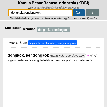
Kamus Besar Bahasa Indonesia (KBBI)
Kamus versi online/daring (dalam jaringan)
?
Bisa lebih dari satu, contoh:
ambyar,terjemah,integritas,sinonim,efektif,analisis
Kata dasar
Memuat
dongkok, pendongkok
Pranala (
link
):
https://kbbi.web.id/dongkok.pendongkok
dongkok, pendongkok
/dong·kok, pen·dong·kok/
n
cincin
logam pada keris yang terletak antara tangkai dan mata keris