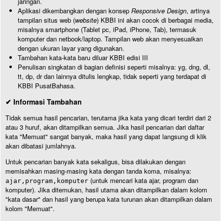
jaringan.
Aplikasi dikembangkan dengan konsep
Responsive Design
, artinya
tampilan situs web (
website
) KBBI ini akan cocok di berbagai media,
misalnya smartphone (Tablet pc, iPad, iPhone, Tab), termasuk
komputer dan netbook/laptop. Tampilan web akan menyesuaikan
dengan ukuran layar yang digunakan.
Tambahan kata-kata baru diluar KBBI edisi III
Penulisan singkatan di bagian definisi seperti misalnya: yg, dng, dl,
tt, dp, dr dan lainnya ditulis lengkap, tidak seperti yang terdapat di
KBBI PusatBahasa.
✔ Informasi Tambahan
Tidak semua hasil pencarian, terutama jika kata yang dicari terdiri dari 2
atau 3 huruf, akan ditampilkan semua. Jika hasil pencarian dari daftar
kata "Memuat" sangat banyak, maka hasil yang dapat langsung di klik
akan dibatasi jumlahnya.
Untuk pencarian banyak kata sekaligus, bisa dilakukan dengan
memisahkan masing-masing kata dengan tanda koma, misalnya:
(untuk mencari kata ajar, program dan
ajar,program,komputer
komputer). Jika ditemukan, hasil utama akan ditampilkan dalam kolom
"kata dasar" dan hasil yang berupa kata turunan akan ditampilkan dalam
kolom "Memuat".