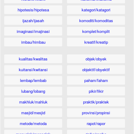
hipotesis/hipotesa
kategori/katagori
ijazah/ijasah
komoditi/komoditas
imaginasi/imajinasi
komplet/komplit
imbau/himbau
kreatif/kreatip
kualitas/kwalitas
objek/obyek
kuitansi/kwitansi
objektif/obyektif
lembap/lembab
paham/faham
lubang/lobang
pikir/fikir
makhluk/mahluk
praktik/praktek
masjid/mesjid
provinsi/propinsi
metode/metoda
rapot/rapor