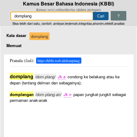
Kamus Besar Bahasa Indonesia (KBBI)
Kamus versi online/daring (dalam jaringan)
?
Bisa lebih dari satu, contoh:
ambyar,terjemah,integritas,sinonim,efektif,analisis
Kata dasar
domplang
Memuat
Pranala (
link
):
https://kbbi.web.id/domplang
domplang
/dom·plang/
Jk a
condong ke belakang atau ke
depan (tentang delman dan sebagainya);
domplangan
/dom·plang·an/
Jk n
papan jungkat-jungkit sebagai
permainan anak-anak