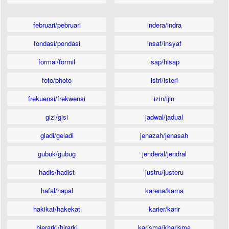
februari/pebruari
indera/indra
fondasi/pondasi
insaf/insyaf
formal/formil
isap/hisap
foto/photo
istri/isteri
frekuensi/frekwensi
izin/ijin
gizi/gisi
jadwal/jadual
gladi/geladi
jenazah/jenasah
gubuk/gubug
jenderal/jendral
hadis/hadist
justru/justeru
hafal/hapal
karena/karna
hakikat/hakekat
karier/karir
hierarki/hirarki
karisma/kharisma