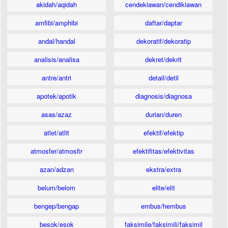
akidah/aqidah
cendekiawan/cendikiawan
amfibi/amphibi
daftar/daptar
andal/handal
dekoratif/dekoratip
analisis/analisa
dekret/dekrit
antre/antri
detail/detil
apotek/apotik
diagnosis/diagnosa
asas/azaz
durian/duren
atlet/atlit
efektif/efektip
atmosfer/atmosfir
efektifitas/efektivitas
azan/adzan
ekstra/extra
belum/belom
elite/elit
bengep/bengap
embus/hembus
besok/esok
faksimile/faksimili/faksimil