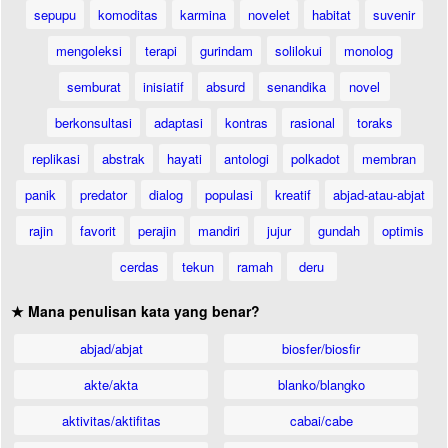
sepupu
komoditas
karmina
novelet
habitat
suvenir
mengoleksi
terapi
gurindam
solilokui
monolog
semburat
inisiatif
absurd
senandika
novel
berkonsultasi
adaptasi
kontras
rasional
toraks
replikasi
abstrak
hayati
antologi
polkadot
membran
panik
predator
dialog
populasi
kreatif
abjad-atau-abjat
rajin
favorit
perajin
mandiri
jujur
gundah
optimis
cerdas
tekun
ramah
deru
★ Mana penulisan kata yang benar?
abjad/abjat
biosfer/biosfir
akte/akta
blanko/blangko
aktivitas/aktifitas
cabai/cabe