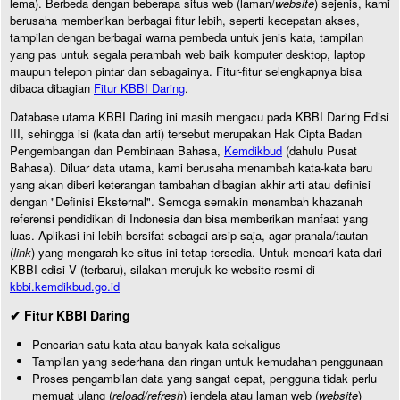
lema). Berbeda dengan beberapa situs web (laman/
website
) sejenis, kami
berusaha memberikan berbagai fitur lebih, seperti kecepatan akses,
tampilan dengan berbagai warna pembeda untuk jenis kata, tampilan
yang pas untuk segala perambah web baik komputer desktop, laptop
maupun telepon pintar dan sebagainya. Fitur-fitur selengkapnya bisa
dibaca dibagian
Fitur KBBI Daring
.
Database utama KBBI Daring ini masih mengacu pada KBBI Daring Edisi
III, sehingga isi (kata dan arti) tersebut merupakan Hak Cipta Badan
Pengembangan dan Pembinaan Bahasa,
Kemdikbud
(dahulu Pusat
Bahasa). Diluar data utama, kami berusaha menambah kata-kata baru
yang akan diberi keterangan tambahan dibagian akhir arti atau definisi
dengan "Definisi Eksternal". Semoga semakin menambah khazanah
referensi pendidikan di Indonesia dan bisa memberikan manfaat yang
luas. Aplikasi ini lebih bersifat sebagai arsip saja, agar pranala/tautan
(
link
) yang mengarah ke situs ini tetap tersedia. Untuk mencari kata dari
KBBI edisi V (terbaru), silakan merujuk ke website resmi di
kbbi.kemdikbud.go.id
✔ Fitur KBBI Daring
Pencarian satu kata atau banyak kata sekaligus
Tampilan yang sederhana dan ringan untuk kemudahan penggunaan
Proses pengambilan data yang sangat cepat, pengguna tidak perlu
memuat ulang (
reload/refresh
) jendela atau laman web (
website
)