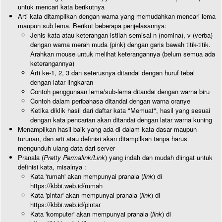
untuk mencari kata berikutnya
Arti kata ditampilkan dengan warna yang memudahkan mencari lema
maupun sub lema. Berikut beberapa penjelasannya:
Jenis kata atau keterangan istilah semisal n (nomina), v (verba)
dengan warna merah muda (pink) dengan garis bawah titik-titik.
Arahkan mouse untuk melihat keterangannya (belum semua ada
keterangannya)
Arti ke-1, 2, 3 dan seterusnya ditandai dengan huruf tebal
dengan latar lingkaran
Contoh penggunaan lema/sub-lema ditandai dengan warna biru
Contoh dalam peribahasa ditandai dengan warna oranye
Ketika diklik hasil dari daftar kata "Memuat", hasil yang sesuai
dengan kata pencarian akan ditandai dengan latar warna kuning
Menampilkan hasil baik yang ada di dalam kata dasar maupun
turunan, dan arti atau definisi akan ditampilkan tanpa harus
mengunduh ulang data dari server
Pranala (
Pretty Permalink/Link
) yang indah dan mudah diingat untuk
definisi kata, misalnya :
Kata 'rumah' akan mempunyai pranala (
link
) di
https://kbbi.web.id/rumah
Kata 'pintar' akan mempunyai pranala (
link
) di
https://kbbi.web.id/pintar
Kata 'komputer' akan mempunyai pranala (
link
) di