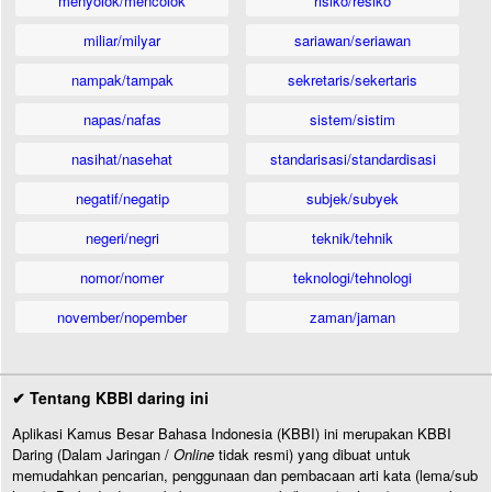
menyolok/mencolok
risiko/resiko
miliar/milyar
sariawan/seriawan
nampak/tampak
sekretaris/sekertaris
napas/nafas
sistem/sistim
nasihat/nasehat
standarisasi/standardisasi
negatif/negatip
subjek/subyek
negeri/negri
teknik/tehnik
nomor/nomer
teknologi/tehnologi
november/nopember
zaman/jaman
✔ Tentang KBBI daring ini
Aplikasi Kamus Besar Bahasa Indonesia (KBBI) ini merupakan KBBI
Daring (Dalam Jaringan /
Online
tidak resmi) yang dibuat untuk
memudahkan pencarian, penggunaan dan pembacaan arti kata (lema/sub