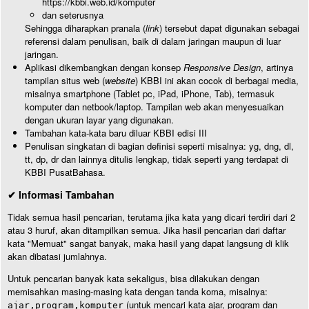
https://kbbi.web.id/komputer
dan seterusnya
Sehingga diharapkan pranala (
link
) tersebut dapat digunakan sebagai
referensi dalam penulisan, baik di dalam jaringan maupun di luar
jaringan.
Aplikasi dikembangkan dengan konsep
Responsive Design
, artinya
tampilan situs web (
website
) KBBI ini akan cocok di berbagai media,
misalnya smartphone (Tablet pc, iPad, iPhone, Tab), termasuk
komputer dan netbook/laptop. Tampilan web akan menyesuaikan
dengan ukuran layar yang digunakan.
Tambahan kata-kata baru diluar KBBI edisi III
Penulisan singkatan di bagian definisi seperti misalnya: yg, dng, dl,
tt, dp, dr dan lainnya ditulis lengkap, tidak seperti yang terdapat di
KBBI PusatBahasa.
✔ Informasi Tambahan
Tidak semua hasil pencarian, terutama jika kata yang dicari terdiri dari 2
atau 3 huruf, akan ditampilkan semua. Jika hasil pencarian dari daftar
kata "Memuat" sangat banyak, maka hasil yang dapat langsung di klik
akan dibatasi jumlahnya.
Untuk pencarian banyak kata sekaligus, bisa dilakukan dengan
memisahkan masing-masing kata dengan tanda koma, misalnya:
(untuk mencari kata ajar, program dan
ajar,program,komputer