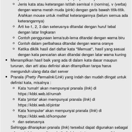
Jenis kata atau keterangan istilah semisal n (nomina), v (verba)
dengan warna merah muda (pink) dengan garis bawah titik-titik.
Arahkan mouse untuk melihat keterangannya (belum semua ada
keterangannya)
Arti ke-1, 2, 3 dan seterusnya ditandai dengan huruf tebal
dengan latar lingkaran
Contoh penggunaan lema/sub-lema ditandai dengan warna biru
Contoh dalam peribahasa ditandai dengan warna oranye
Ketika diklik hasil dari daftar kata "Memuat", hasil yang sesuai
dengan kata pencarian akan ditandai dengan latar warna kuning
Menampilkan hasil baik yang ada di dalam kata dasar maupun
turunan, dan arti atau definisi akan ditampilkan tanpa harus
mengunduh ulang data dari server
Pranala (
Pretty Permalink/Link
) yang indah dan mudah diingat untuk
definisi kata, misalnya :
Kata 'rumah' akan mempunyai pranala (
link
) di
https://kbbi.web.id/rumah
Kata 'pintar' akan mempunyai pranala (
link
) di
https://kbbi.web.id/pintar
Kata 'komputer' akan mempunyai pranala (
link
) di
https://kbbi.web.id/komputer
dan seterusnya
Sehingga diharapkan pranala (
link
) tersebut dapat digunakan sebagai