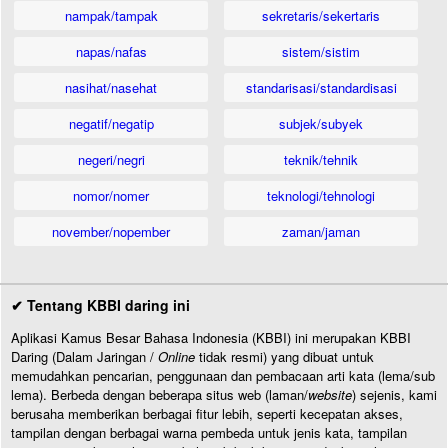
nampak/tampak
sekretaris/sekertaris
napas/nafas
sistem/sistim
nasihat/nasehat
standarisasi/standardisasi
negatif/negatip
subjek/subyek
negeri/negri
teknik/tehnik
nomor/nomer
teknologi/tehnologi
november/nopember
zaman/jaman
✔ Tentang KBBI daring ini
Aplikasi Kamus Besar Bahasa Indonesia (KBBI) ini merupakan KBBI
Daring (Dalam Jaringan /
Online
tidak resmi) yang dibuat untuk
memudahkan pencarian, penggunaan dan pembacaan arti kata (lema/sub
lema). Berbeda dengan beberapa situs web (laman/
website
) sejenis, kami
berusaha memberikan berbagai fitur lebih, seperti kecepatan akses,
tampilan dengan berbagai warna pembeda untuk jenis kata, tampilan