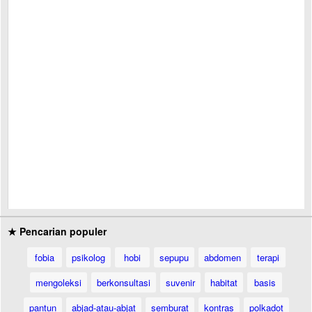
★ Pencarian populer
fobia
psikolog
hobi
sepupu
abdomen
terapi
mengoleksi
berkonsultasi
suvenir
habitat
basis
pantun
abjad-atau-abjat
semburat
kontras
polkadot