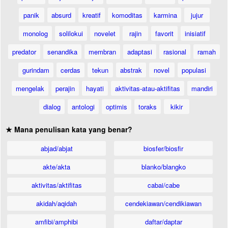
panik
absurd
kreatif
komoditas
karmina
jujur
monolog
solilokui
novelet
rajin
favorit
inisiatif
predator
senandika
membran
adaptasi
rasional
ramah
gurindam
cerdas
tekun
abstrak
novel
populasi
mengelak
perajin
hayati
aktivitas-atau-aktifitas
mandiri
dialog
antologi
optimis
toraks
kikir
★ Mana penulisan kata yang benar?
abjad/abjat
biosfer/biosfir
akte/akta
blanko/blangko
aktivitas/aktifitas
cabai/cabe
akidah/aqidah
cendekiawan/cendikiawan
amfibi/amphibi
daftar/daptar