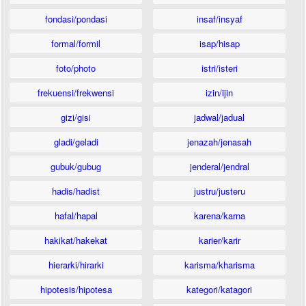
fondasi/pondasi
insaf/insyaf
formal/formil
isap/hisap
foto/photo
istri/isteri
frekuensi/frekwensi
izin/ijin
gizi/gisi
jadwal/jadual
gladi/geladi
jenazah/jenasah
gubuk/gubug
jenderal/jendral
hadis/hadist
justru/justeru
hafal/hapal
karena/karna
hakikat/hakekat
karier/karir
hierarki/hirarki
karisma/kharisma
hipotesis/hipotesa
kategori/katagori