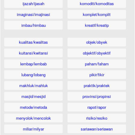
ijazah/ijasah
komoditi/komoditas
imaginasi/imajinasi
komplet/komplit
imbau/himbau
kreatif/kreatip
kualitas/kwalitas
objek/obyek
kuitansi/kwitansi
objektif/obyektif
lembap/lembab
paham/faham
lubang/lobang
pikir/fikir
makhluk/mahluk
praktik/praktek
masjid/mesjid
provinsi/propinsi
metode/metoda
rapot/rapor
menyolok/mencolok
risiko/resiko
miliar/milyar
sariawan/seriawan