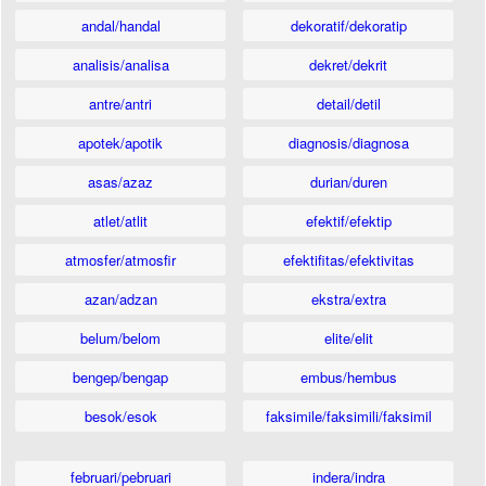
andal/handal
dekoratif/dekoratip
analisis/analisa
dekret/dekrit
antre/antri
detail/detil
apotek/apotik
diagnosis/diagnosa
asas/azaz
durian/duren
atlet/atlit
efektif/efektip
atmosfer/atmosfir
efektifitas/efektivitas
azan/adzan
ekstra/extra
belum/belom
elite/elit
bengep/bengap
embus/hembus
besok/esok
faksimile/faksimili/faksimil
februari/pebruari
indera/indra