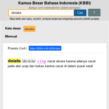
Kamus Besar Bahasa Indonesia (KBBI)
Kamus versi online/daring (dalam jaringan)
?
Bisa lebih dari satu, contoh:
ambyar,terjemah,integritas,sinonim,efektif,analisis
Kata dasar
dislalia
Memuat
Pranala (
link
):
https://kbbi.web.id/dislalia
dislalia
/dis·la·lia/
n Ling
cacat wicara karena adanya cacat
pada alat ucap dan bukan karena cacat di dalam pusat saraf