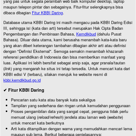
yang pas untuk segala perambah web baik komputer desktop, laptop
maupun telepon pintar dan sebagainya. Fitur-fitur selengkapnya bisa
dibaca dibagian
Fitur KBBI Daring
.
Database utama KBBI Daring ini masih mengacu pada KBBI Daring Edisi
III, sehingga isi (kata dan arti) tersebut merupakan Hak Cipta Badan
Pengembangan dan Pembinaan Bahasa,
Kemdikbud
(dahulu Pusat
Bahasa). Diluar data utama, kami berusaha menambah kata-kata baru
yang akan diberi keterangan tambahan dibagian akhir arti atau definisi
dengan "Definisi Eksternal". Semoga semakin menambah khazanah
referensi pendidikan di Indonesia dan bisa memberikan manfaat yang
luas. Aplikasi ini lebih bersifat sebagai arsip saja, agar pranala/tautan
(
link
) yang mengarah ke situs ini tetap tersedia. Untuk mencari kata dari
KBBI edisi V (terbaru), silakan merujuk ke website resmi di
kbbi.kemdikbud.go.id
✔ Fitur KBBI Daring
Pencarian satu kata atau banyak kata sekaligus
Tampilan yang sederhana dan ringan untuk kemudahan penggunaan
Proses pengambilan data yang sangat cepat, pengguna tidak perlu
memuat ulang (
reload/refresh
) jendela atau laman web (
website
)
untuk mencari kata berikutnya
Arti kata ditampilkan dengan warna yang memudahkan mencari lema
maupun sub lema. Berikut beberapa penjelasannya: