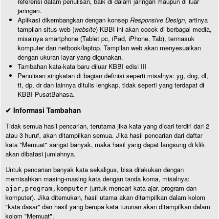
referensi dalam penulisan, baik di dalam jaringan maupun di luar
jaringan.
Aplikasi dikembangkan dengan konsep
Responsive Design
, artinya
tampilan situs web (
website
) KBBI ini akan cocok di berbagai media,
misalnya smartphone (Tablet pc, iPad, iPhone, Tab), termasuk
komputer dan netbook/laptop. Tampilan web akan menyesuaikan
dengan ukuran layar yang digunakan.
Tambahan kata-kata baru diluar KBBI edisi III
Penulisan singkatan di bagian definisi seperti misalnya: yg, dng, dl,
tt, dp, dr dan lainnya ditulis lengkap, tidak seperti yang terdapat di
KBBI PusatBahasa.
✔ Informasi Tambahan
Tidak semua hasil pencarian, terutama jika kata yang dicari terdiri dari 2
atau 3 huruf, akan ditampilkan semua. Jika hasil pencarian dari daftar
kata "Memuat" sangat banyak, maka hasil yang dapat langsung di klik
akan dibatasi jumlahnya.
Untuk pencarian banyak kata sekaligus, bisa dilakukan dengan
memisahkan masing-masing kata dengan tanda koma, misalnya:
(untuk mencari kata ajar, program dan
ajar,program,komputer
komputer). Jika ditemukan, hasil utama akan ditampilkan dalam kolom
"kata dasar" dan hasil yang berupa kata turunan akan ditampilkan dalam
kolom "Memuat".