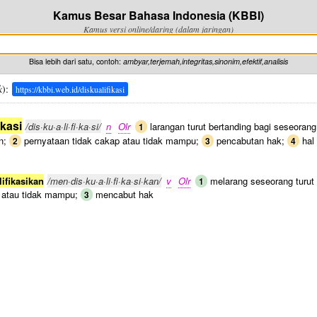
Kamus Besar Bahasa Indonesia (KBBI)
Kamus versi online/daring (dalam jaringan)
Bisa lebih dari satu, contoh:
ambyar,terjemah,integritas,sinonim,efektif,analisis
k
):
https://kbbi.web.id/diskualifikasi
ikasi
/dis·ku·a·li·fi·ka·si/
n
Olr
larangan turut bertanding bagi seseoran
1
an;
pernyataan tidak cakap atau tidak mampu;
pencabutan hak;
hal 
2
3
4
ifikasikan
/men·dis·ku·a·li·fi·ka·si·kan/
v
Olr
melarang seseorang turut 
1
p atau tidak mampu;
mencabut hak
3