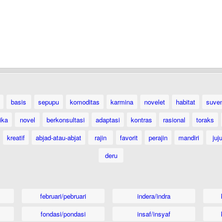
basis
sepupu
komoditas
karmina
novelet
habitat
suven
ika
novel
berkonsultasi
adaptasi
kontras
rasional
toraks
kreatif
abjad-atau-abjat
rajin
favorit
perajin
mandiri
juj
deru
februari/pebruari
indera/indra
fondasi/pondasi
insaf/insyaf