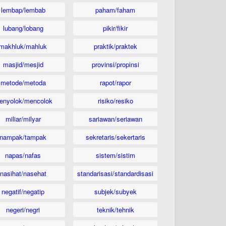
lembap/lembab
paham/faham
lubang/lobang
pikir/fikir
makhluk/mahluk
praktik/praktek
masjid/mesjid
provinsi/propinsi
metode/metoda
rapot/rapor
enyolok/mencolok
risiko/resiko
miliar/milyar
sariawan/seriawan
nampak/tampak
sekretaris/sekertaris
napas/nafas
sistem/sistim
nasihat/nasehat
standarisasi/standardisasi
negatif/negatip
subjek/subyek
negeri/negri
teknik/tehnik