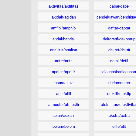
aktivitas/aktifitas
cabai/cabe
akidah/aqidah
cendekiawan/cendikia
amfibi/amphibi
daftar/daptar
andal/handal
dekoratif/dekoratip
analisis/analisa
dekret/dekrit
antre/antri
detail/detil
apotek/apotik
diagnosis/diagnosa
asas/azaz
durian/duren
atlet/atlit
efektif/efektip
atmosfer/atmosfir
efektifitas/efektivita
azan/adzan
ekstra/extra
belum/belom
elite/elit