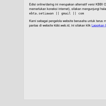
Edisi online/daring ini merupakan alternatif versi KBB
memerlukan koneksi internet), silakan mengunjungi hal
ebta.setiawan || gmail || com
Kami sebagai pengelola website berusaha untuk terus me
pantas di website kbbi.web.id, ini silakan klik
Laporkan I