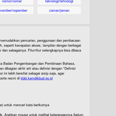
nomor/nomer
teknologi/tehnologi
ovember/nopember
zaman/jaman
uk memudahkan pencarian, penggunaan dan pembacaan
ih, seperti kecepatan akses, tampilan dengan berbagai
dan sebagainya. Fitur-fitur selengkapnya bisa dibaca
 Cipta Badan Pengembangan dan Pembinaan Bahasa,
ibagian akhir arti atau definisi dengan "Definisi
ni lebih bersifat sebagai arsip saja, agar
bsite resmi di
kbbi.kemdikbud.go.id
te
) untuk mencari kata berikutnya
titik. Arahkan mouse untuk melihat keterangannya (belum