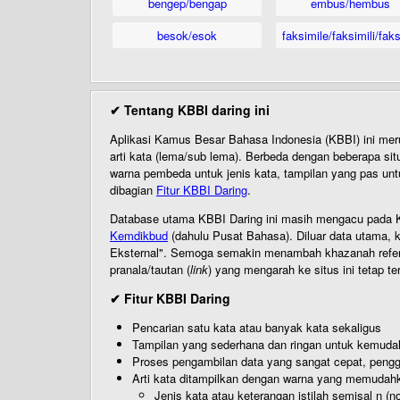
bengep/bengap
embus/hembus
besok/esok
faksimile/faksimili/faks
✔ Tentang KBBI daring ini
Aplikasi Kamus Besar Bahasa Indonesia (KBBI) ini me
arti kata (lema/sub lema). Berbeda dengan beberapa sit
warna pembeda untuk jenis kata, tampilan yang pas unt
dibagian
Fitur KBBI Daring
.
Database utama KBBI Daring ini masih mengacu pada KB
Kemdikbud
(dahulu Pusat Bahasa). Diluar data utama, k
Eksternal". Semoga semakin menambah khazanah referensi
pranala/tautan (
link
) yang mengarah ke situs ini tetap te
✔ Fitur KBBI Daring
Pencarian satu kata atau banyak kata sekaligus
Tampilan yang sederhana dan ringan untuk kemud
Proses pengambilan data yang sangat cepat, pengg
Arti kata ditampilkan dengan warna yang memudah
Jenis kata atau keterangan istilah semisal n (