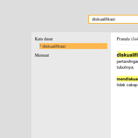
Kata dasar
Pranala (
lin
diskualifikasi
diskualif
Memuat
pertanding
tubuhnya;
mendiskual
tidak caka