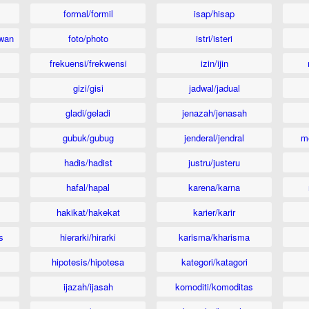
formal/formil
isap/hisap
wan
foto/photo
istri/isteri
frekuensi/frekwensi
izin/ijin
gizi/gisi
jadwal/jadual
gladi/geladi
jenazah/jenasah
gubuk/gubug
jenderal/jendral
m
hadis/hadist
justru/justeru
hafal/hapal
karena/karna
hakikat/hakekat
karier/karir
s
hierarki/hirarki
karisma/kharisma
hipotesis/hipotesa
kategori/katagori
ijazah/ijasah
komoditi/komoditas