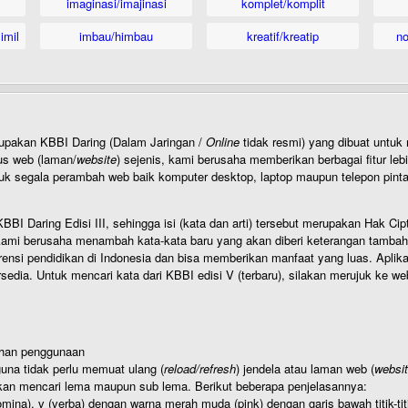
imaginasi/imajinasi
komplet/komplit
imil
imbau/himbau
kreatif/kreatip
n
rupakan KBBI Daring (Dalam Jaringan /
Online
tidak resmi) yang dibuat unt
us web (laman/
website
) sejenis, kami berusaha memberikan berbagai fitur leb
uk segala perambah web baik komputer desktop, laptop maupun telepon pintar 
BI Daring Edisi III, sehingga isi (kata dan arti) tersebut merupakan Hak
ami berusaha menambah kata-kata baru yang akan diberi keterangan tambahan d
 pendidikan di Indonesia dan bisa memberikan manfaat yang luas. Aplikasi i
rsedia. Untuk mencari kata dari KBBI edisi V (terbaru), silakan merujuk ke we
ahan penggunaan
una tidak perlu memuat ulang (
reload/refresh
) jendela atau laman web (
websi
kan mencari lema maupun sub lema. Berikut beberapa penjelasannya:
nomina), v (verba) dengan warna merah muda (pink) dengan garis bawah titik-