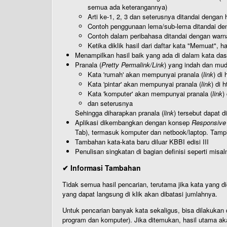
semua ada keterangannya)
Arti ke-1, 2, 3 dan seterusnya ditandai dengan h
Contoh penggunaan lema/sub-lema ditandai den
Contoh dalam peribahasa ditandai dengan warn
Ketika diklik hasil dari daftar kata "Memuat", 
Menampilkan hasil baik yang ada di dalam kata dasa
Pranala (
Pretty Permalink/Link
) yang indah dan muda
Kata 'rumah' akan mempunyai pranala (
link
) di
Kata 'pintar' akan mempunyai pranala (
link
) di 
Kata 'komputer' akan mempunyai pranala (
link
)
dan seterusnya
Sehingga diharapkan pranala (
link
) tersebut dapat d
Aplikasi dikembangkan dengan konsep
Responsive
Tab), termasuk komputer dan netbook/laptop. Tamp
Tambahan kata-kata baru diluar KBBI edisi III
Penulisan singkatan di bagian definisi seperti misal
✔ Informasi Tambahan
Tidak semua hasil pencarian, terutama jika kata yang di
yang dapat langsung di klik akan dibatasi jumlahnya.
Untuk pencarian banyak kata sekaligus, bisa dilakuk
program dan komputer). Jika ditemukan, hasil utama ak