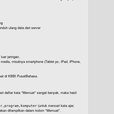
ng
nduh ulang data dari server
luar jaringan.
i media, misalnya smartphone (Tablet pc, iPad, iPhone,
rdapat di KBBI PusatBahasa.
 dari daftar kata "Memuat" sangat banyak, maka hasil
(untuk mencari kata ajar,
ar,program,komputer
n akan ditampilkan dalam kolom "Memuat".