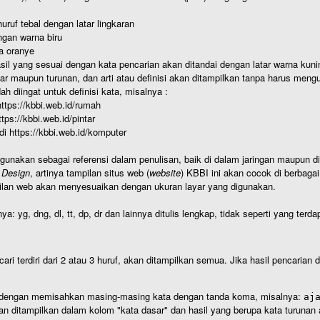
uruf tebal dengan latar lingkaran
gan warna biru
a oranye
hasil yang sesuai dengan kata pencarian akan ditandai dengan latar warna kuni
r maupun turunan, dan arti atau definisi akan ditampilkan tanpa harus mengu
h diingat untuk definisi kata, misalnya :
 https://kbbi.web.id/rumah
https://kbbi.web.id/pintar
 di https://kbbi.web.id/komputer
igunakan sebagai referensi dalam penulisan, baik di dalam jaringan maupun di 
 Design
, artinya tampilan situs web (
website
) KBBI ini akan cocok di berbaga
ilan web akan menyesuaikan dengan ukuran layar yang digunakan.
nya: yg, dng, dl, tt, dp, dr dan lainnya ditulis lengkap, tidak seperti yang te
cari terdiri dari 2 atau 3 huruf, akan ditampilkan semua. Jika hasil pencarian
an dengan memisahkan masing-masing kata dengan tanda koma, misalnya:
aj
an ditampilkan dalam kolom "kata dasar" dan hasil yang berupa kata turuna