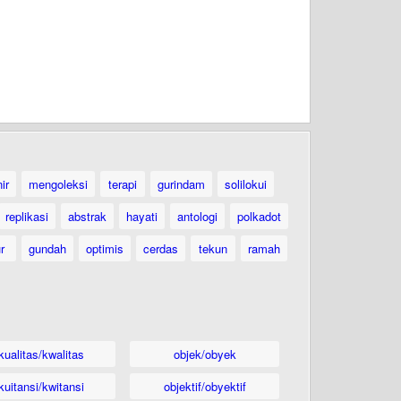
ir
mengoleksi
terapi
gurindam
solilokui
replikasi
abstrak
hayati
antologi
polkadot
ur
gundah
optimis
cerdas
tekun
ramah
kualitas/kwalitas
objek/obyek
kuitansi/kwitansi
objektif/obyektif