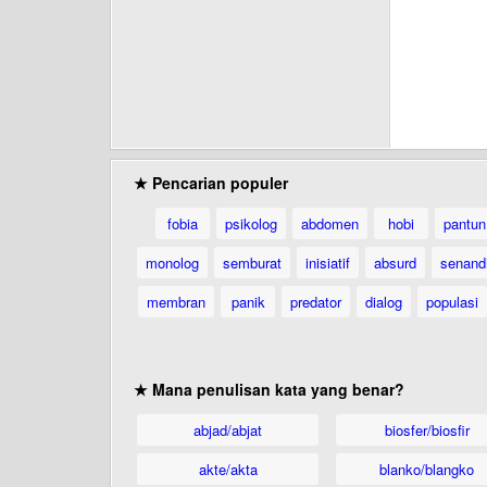
★ Pencarian populer
fobia
psikolog
abdomen
hobi
pantun
monolog
semburat
inisiatif
absurd
senand
membran
panik
predator
dialog
populasi
★ Mana penulisan kata yang benar?
abjad/abjat
biosfer/biosfir
akte/akta
blanko/blangko