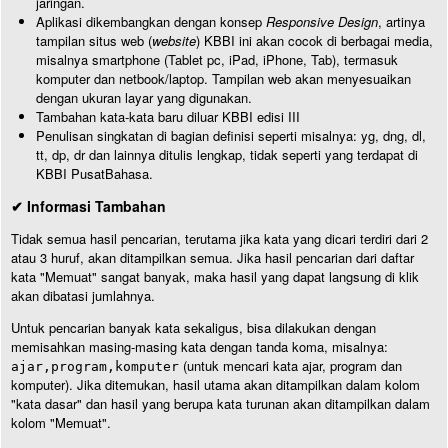
jaringan.
Aplikasi dikembangkan dengan konsep
Responsive Design
, artinya
tampilan situs web (
website
) KBBI ini akan cocok di berbagai media,
misalnya smartphone (Tablet pc, iPad, iPhone, Tab), termasuk
komputer dan netbook/laptop. Tampilan web akan menyesuaikan
dengan ukuran layar yang digunakan.
Tambahan kata-kata baru diluar KBBI edisi III
Penulisan singkatan di bagian definisi seperti misalnya: yg, dng, dl,
tt, dp, dr dan lainnya ditulis lengkap, tidak seperti yang terdapat di
KBBI PusatBahasa.
✔ Informasi Tambahan
Tidak semua hasil pencarian, terutama jika kata yang dicari terdiri dari 2
atau 3 huruf, akan ditampilkan semua. Jika hasil pencarian dari daftar
kata "Memuat" sangat banyak, maka hasil yang dapat langsung di klik
akan dibatasi jumlahnya.
Untuk pencarian banyak kata sekaligus, bisa dilakukan dengan
memisahkan masing-masing kata dengan tanda koma, misalnya:
(untuk mencari kata ajar, program dan
ajar,program,komputer
komputer). Jika ditemukan, hasil utama akan ditampilkan dalam kolom
"kata dasar" dan hasil yang berupa kata turunan akan ditampilkan dalam
kolom "Memuat".