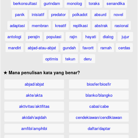
berkonsultasi
gurindam
monolog
toraks
senandika
panik
inisiatif
predator
polkadot
absurd
novel
adaptasi
membran
kreatif
replikasi
abstrak
rasional
antologi
perajin
populasi
rajin
hayati
dialog
jujur
mandiri
abjad-atau-abjat
gundah
favorit
ramah
cerdas
optimis
tekun
deru
★ Mana penulisan kata yang benar?
abjad/abjat
biosfer/biosfir
akte/akta
blanko/blangko
aktivitas/aktifitas
cabai/cabe
akidah/aqidah
cendekiawan/cendikiawan
amfibi/amphibi
daftar/daptar