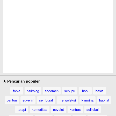
★ Pencarian populer
fobia
psikolog
abdomen
sepupu
hobi
basis
pantun
suvenir
semburat
mengoleksi
karmina
habitat
terapi
komoditas
novelet
kontras
solilokui