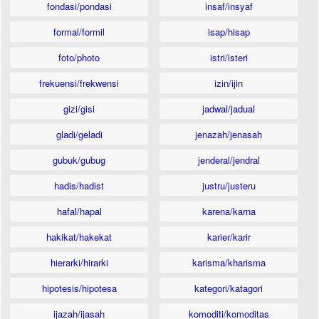
fondasi/pondasi
insaf/insyaf
formal/formil
isap/hisap
foto/photo
istri/isteri
frekuensi/frekwensi
izin/ijin
gizi/gisi
jadwal/jadual
gladi/geladi
jenazah/jenasah
gubuk/gubug
jenderal/jendral
hadis/hadist
justru/justeru
hafal/hapal
karena/karna
hakikat/hakekat
karier/karir
hierarki/hirarki
karisma/kharisma
hipotesis/hipotesa
kategori/katagori
ijazah/ijasah
komoditi/komoditas