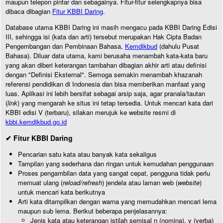
maupun telepon pintar dan sebagainya. Fitur-fitur selengkapnya bisa
dibaca dibagian
Fitur KBBI Daring
.
Database utama KBBI Daring ini masih mengacu pada KBBI Daring Edisi
III, sehingga isi (kata dan arti) tersebut merupakan Hak Cipta Badan
Pengembangan dan Pembinaan Bahasa,
Kemdikbud
(dahulu Pusat
Bahasa). Diluar data utama, kami berusaha menambah kata-kata baru
yang akan diberi keterangan tambahan dibagian akhir arti atau definisi
dengan "Definisi Eksternal". Semoga semakin menambah khazanah
referensi pendidikan di Indonesia dan bisa memberikan manfaat yang
luas. Aplikasi ini lebih bersifat sebagai arsip saja, agar pranala/tautan
(
link
) yang mengarah ke situs ini tetap tersedia. Untuk mencari kata dari
KBBI edisi V (terbaru), silakan merujuk ke website resmi di
kbbi.kemdikbud.go.id
✔ Fitur KBBI Daring
Pencarian satu kata atau banyak kata sekaligus
Tampilan yang sederhana dan ringan untuk kemudahan penggunaan
Proses pengambilan data yang sangat cepat, pengguna tidak perlu
memuat ulang (
reload/refresh
) jendela atau laman web (
website
)
untuk mencari kata berikutnya
Arti kata ditampilkan dengan warna yang memudahkan mencari lema
maupun sub lema. Berikut beberapa penjelasannya:
Jenis kata atau keterangan istilah semisal n (nomina), v (verba)