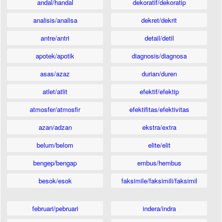
andal/handal
dekoratif/dekoratip
analisis/analisa
dekret/dekrit
antre/antri
detail/detil
apotek/apotik
diagnosis/diagnosa
asas/azaz
durian/duren
atlet/atlit
efektif/efektip
atmosfer/atmosfir
efektifitas/efektivitas
azan/adzan
ekstra/extra
belum/belom
elite/elit
bengep/bengap
embus/hembus
besok/esok
faksimile/faksimili/faksimil
februari/pebruari
indera/indra