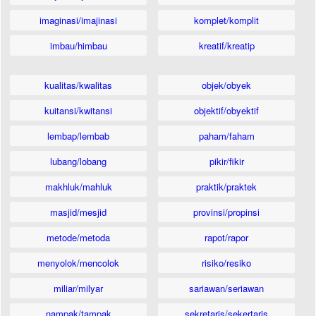
imaginasi/imajinasi
komplet/komplit
imbau/himbau
kreatif/kreatip
kualitas/kwalitas
objek/obyek
kuitansi/kwitansi
objektif/obyektif
lembap/lembab
paham/faham
lubang/lobang
pikir/fikir
makhluk/mahluk
praktik/praktek
masjid/mesjid
provinsi/propinsi
metode/metoda
rapot/rapor
menyolok/mencolok
risiko/resiko
miliar/milyar
sariawan/seriawan
nampak/tampak
sekretaris/sekertaris