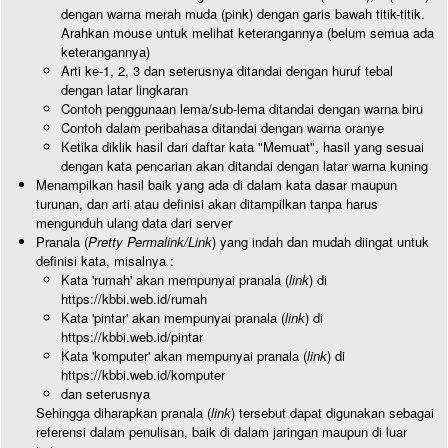
dengan warna merah muda (pink) dengan garis bawah titik-titik.
Arahkan mouse untuk melihat keterangannya (belum semua ada
keterangannya)
Arti ke-1, 2, 3 dan seterusnya ditandai dengan huruf tebal
dengan latar lingkaran
Contoh penggunaan lema/sub-lema ditandai dengan warna biru
Contoh dalam peribahasa ditandai dengan warna oranye
Ketika diklik hasil dari daftar kata "Memuat", hasil yang sesuai
dengan kata pencarian akan ditandai dengan latar warna kuning
Menampilkan hasil baik yang ada di dalam kata dasar maupun
turunan, dan arti atau definisi akan ditampilkan tanpa harus
mengunduh ulang data dari server
Pranala (
Pretty Permalink/Link
) yang indah dan mudah diingat untuk
definisi kata, misalnya :
Kata 'rumah' akan mempunyai pranala (
link
) di
https://kbbi.web.id/rumah
Kata 'pintar' akan mempunyai pranala (
link
) di
https://kbbi.web.id/pintar
Kata 'komputer' akan mempunyai pranala (
link
) di
https://kbbi.web.id/komputer
dan seterusnya
Sehingga diharapkan pranala (
link
) tersebut dapat digunakan sebagai
referensi dalam penulisan, baik di dalam jaringan maupun di luar