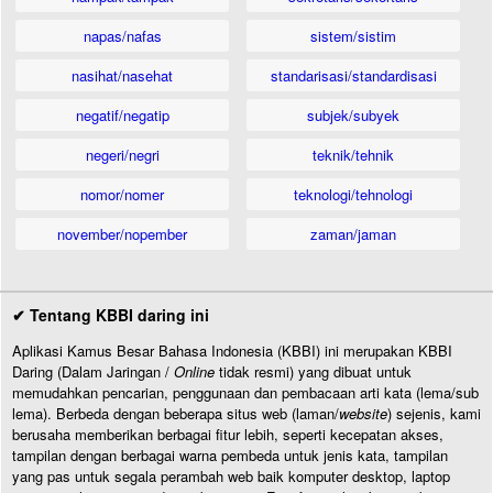
napas/nafas
sistem/sistim
nasihat/nasehat
standarisasi/standardisasi
negatif/negatip
subjek/subyek
negeri/negri
teknik/tehnik
nomor/nomer
teknologi/tehnologi
november/nopember
zaman/jaman
✔ Tentang KBBI daring ini
Aplikasi Kamus Besar Bahasa Indonesia (KBBI) ini merupakan KBBI
Daring (Dalam Jaringan /
Online
tidak resmi) yang dibuat untuk
memudahkan pencarian, penggunaan dan pembacaan arti kata (lema/sub
lema). Berbeda dengan beberapa situs web (laman/
website
) sejenis, kami
berusaha memberikan berbagai fitur lebih, seperti kecepatan akses,
tampilan dengan berbagai warna pembeda untuk jenis kata, tampilan
yang pas untuk segala perambah web baik komputer desktop, laptop