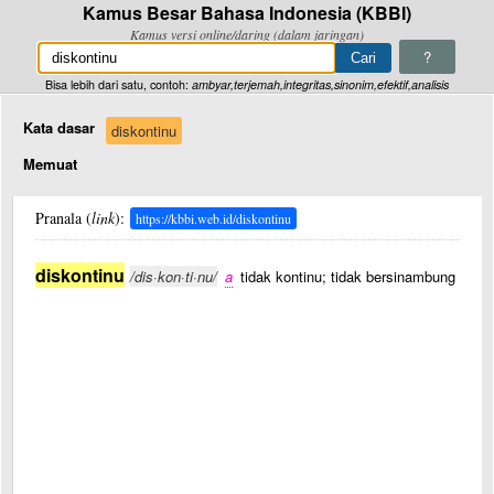
Kamus Besar Bahasa Indonesia (KBBI)
Kamus versi online/daring (dalam jaringan)
?
Bisa lebih dari satu, contoh:
ambyar,terjemah,integritas,sinonim,efektif,analisis
Kata dasar
diskontinu
Memuat
Pranala (
link
):
https://kbbi.web.id/diskontinu
diskontinu
/dis·kon·ti·nu/
a
tidak kontinu; tidak bersinambung