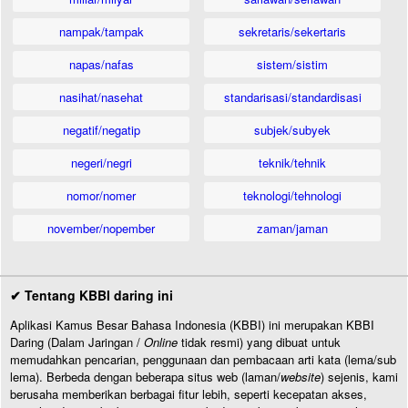
nampak/tampak
sekretaris/sekertaris
napas/nafas
sistem/sistim
nasihat/nasehat
standarisasi/standardisasi
negatif/negatip
subjek/subyek
negeri/negri
teknik/tehnik
nomor/nomer
teknologi/tehnologi
november/nopember
zaman/jaman
✔ Tentang KBBI daring ini
Aplikasi Kamus Besar Bahasa Indonesia (KBBI) ini merupakan KBBI
Daring (Dalam Jaringan /
Online
tidak resmi) yang dibuat untuk
memudahkan pencarian, penggunaan dan pembacaan arti kata (lema/sub
lema). Berbeda dengan beberapa situs web (laman/
website
) sejenis, kami
berusaha memberikan berbagai fitur lebih, seperti kecepatan akses,