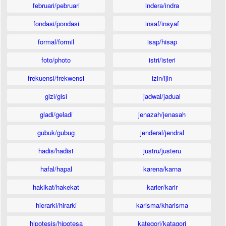
februari/pebruari
indera/indra
fondasi/pondasi
insaf/insyaf
formal/formil
isap/hisap
foto/photo
istri/isteri
frekuensi/frekwensi
izin/ijin
gizi/gisi
jadwal/jadual
gladi/geladi
jenazah/jenasah
gubuk/gubug
jenderal/jendral
hadis/hadist
justru/justeru
hafal/hapal
karena/karna
hakikat/hakekat
karier/karir
hierarki/hirarki
karisma/kharisma
hipotesis/hipotesa
kategori/katagori