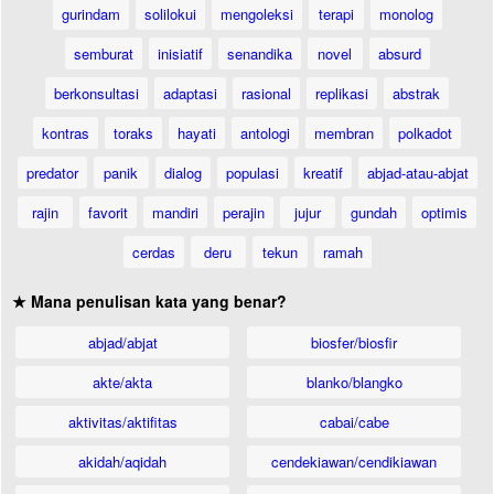
gurindam
solilokui
mengoleksi
terapi
monolog
semburat
inisiatif
senandika
novel
absurd
berkonsultasi
adaptasi
rasional
replikasi
abstrak
kontras
toraks
hayati
antologi
membran
polkadot
predator
panik
dialog
populasi
kreatif
abjad-atau-abjat
rajin
favorit
mandiri
perajin
jujur
gundah
optimis
cerdas
deru
tekun
ramah
★ Mana penulisan kata yang benar?
abjad/abjat
biosfer/biosfir
akte/akta
blanko/blangko
aktivitas/aktifitas
cabai/cabe
akidah/aqidah
cendekiawan/cendikiawan