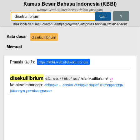
Kamus Besar Bahasa Indonesia (KBBI)
Kamus versi online/daring (dalam jaringan)
?
Bisa lebih dari satu, contoh:
ambyar,terjemah,integritas,sinonim,efektif,analisis
Kata dasar
disekuilibrium
Memuat
Pranala (
link
):
https://kbbi.web.id/disekuilibrium
disekuilibrium
/dis·e·ku·i·lib·ri·um/
/disékuilibrium/
n
ketakseimbangan:
adanya -- sosial budaya dapat mengganggu
jalannya pembangunan