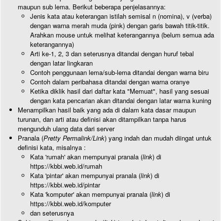
maupun sub lema. Berikut beberapa penjelasannya:
Jenis kata atau keterangan istilah semisal n (nomina), v (verba)
dengan warna merah muda (pink) dengan garis bawah titik-titik.
Arahkan mouse untuk melihat keterangannya (belum semua ada
keterangannya)
Arti ke-1, 2, 3 dan seterusnya ditandai dengan huruf tebal
dengan latar lingkaran
Contoh penggunaan lema/sub-lema ditandai dengan warna biru
Contoh dalam peribahasa ditandai dengan warna oranye
Ketika diklik hasil dari daftar kata "Memuat", hasil yang sesuai
dengan kata pencarian akan ditandai dengan latar warna kuning
Menampilkan hasil baik yang ada di dalam kata dasar maupun
turunan, dan arti atau definisi akan ditampilkan tanpa harus
mengunduh ulang data dari server
Pranala (
Pretty Permalink/Link
) yang indah dan mudah diingat untuk
definisi kata, misalnya :
Kata 'rumah' akan mempunyai pranala (
link
) di
https://kbbi.web.id/rumah
Kata 'pintar' akan mempunyai pranala (
link
) di
https://kbbi.web.id/pintar
Kata 'komputer' akan mempunyai pranala (
link
) di
https://kbbi.web.id/komputer
dan seterusnya