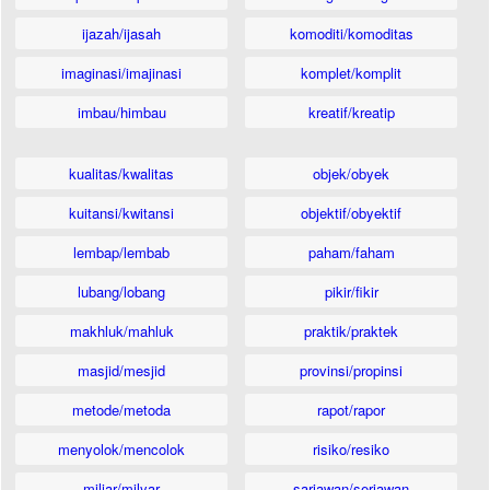
ijazah/ijasah
komoditi/komoditas
imaginasi/imajinasi
komplet/komplit
imbau/himbau
kreatif/kreatip
kualitas/kwalitas
objek/obyek
kuitansi/kwitansi
objektif/obyektif
lembap/lembab
paham/faham
lubang/lobang
pikir/fikir
makhluk/mahluk
praktik/praktek
masjid/mesjid
provinsi/propinsi
metode/metoda
rapot/rapor
menyolok/mencolok
risiko/resiko
miliar/milyar
sariawan/seriawan