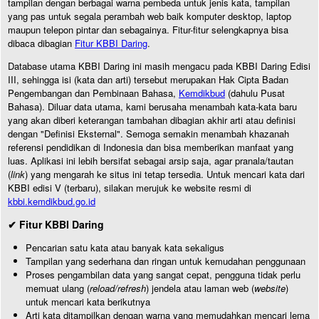
tampilan dengan berbagai warna pembeda untuk jenis kata, tampilan
yang pas untuk segala perambah web baik komputer desktop, laptop
maupun telepon pintar dan sebagainya. Fitur-fitur selengkapnya bisa
dibaca dibagian
Fitur KBBI Daring
.
Database utama KBBI Daring ini masih mengacu pada KBBI Daring Edisi
III, sehingga isi (kata dan arti) tersebut merupakan Hak Cipta Badan
Pengembangan dan Pembinaan Bahasa,
Kemdikbud
(dahulu Pusat
Bahasa). Diluar data utama, kami berusaha menambah kata-kata baru
yang akan diberi keterangan tambahan dibagian akhir arti atau definisi
dengan "Definisi Eksternal". Semoga semakin menambah khazanah
referensi pendidikan di Indonesia dan bisa memberikan manfaat yang
luas. Aplikasi ini lebih bersifat sebagai arsip saja, agar pranala/tautan
(
link
) yang mengarah ke situs ini tetap tersedia. Untuk mencari kata dari
KBBI edisi V (terbaru), silakan merujuk ke website resmi di
kbbi.kemdikbud.go.id
✔ Fitur KBBI Daring
Pencarian satu kata atau banyak kata sekaligus
Tampilan yang sederhana dan ringan untuk kemudahan penggunaan
Proses pengambilan data yang sangat cepat, pengguna tidak perlu
memuat ulang (
reload/refresh
) jendela atau laman web (
website
)
untuk mencari kata berikutnya
Arti kata ditampilkan dengan warna yang memudahkan mencari lema