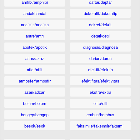
amfibi/amphibi
daftar/daptar
andal/handal
dekoratif/dekoratip
analisis/analisa
dekret/dekrit
antre/antri
detail/detil
apotek/apotik
diagnosis/diagnosa
asas/azaz
durian/duren
atlet/atlit
efektif/efektip
atmosfer/atmosfir
efektifitas/efektivitas
azan/adzan
ekstra/extra
belum/belom
elite/elit
bengep/bengap
embus/hembus
besok/esok
faksimile/faksimili/faksimil