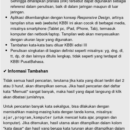
Sehingga diharapkan pranala (
link
) tersebut dapat digunakan sebagai
referensi dalam penulisan, baik di dalam jaringan maupun di luar
jaringan.
Aplikasi dikembangkan dengan konsep
Responsive Design
, artinya
tampilan situs web (
website
) KBBI ini akan cocok di berbagai media,
misalnya smartphone (Tablet pc, iPad, iPhone, Tab), termasuk
komputer dan netbook/laptop. Tampilan web akan menyesuaikan
dengan ukuran layar yang digunakan.
Tambahan kata-kata baru diluar KBBI edisi III
Penulisan singkatan di bagian definisi seperti misalnya: yg, dng, dl,
tt, dp, dr dan lainnya ditulis lengkap, tidak seperti yang terdapat di
KBBI PusatBahasa.
✔ Informasi Tambahan
Tidak semua hasil pencarian, terutama jika kata yang dicari terdiri dari 2
atau 3 huruf, akan ditampilkan semua. Jika hasil pencarian dari daftar
kata "Memuat" sangat banyak, maka hasil yang dapat langsung di klik
akan dibatasi jumlahnya.
Untuk pencarian banyak kata sekaligus, bisa dilakukan dengan
memisahkan masing-masing kata dengan tanda koma, misalnya:
(untuk mencari kata ajar, program dan
ajar,program,komputer
komputer). Jika ditemukan, hasil utama akan ditampilkan dalam kolom
"kata dasar" dan hasil yang berupa kata turunan akan ditampilkan dalam