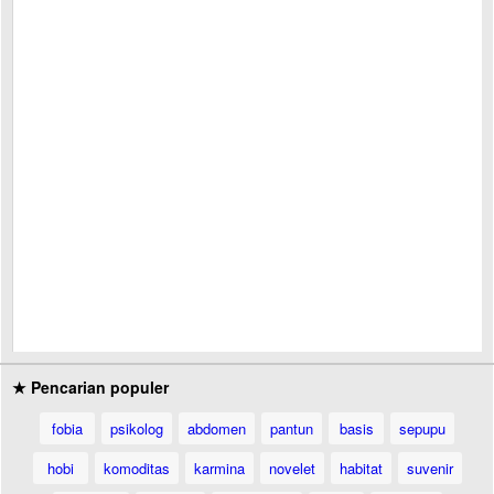
★ Pencarian populer
fobia
psikolog
abdomen
pantun
basis
sepupu
hobi
komoditas
karmina
novelet
habitat
suvenir