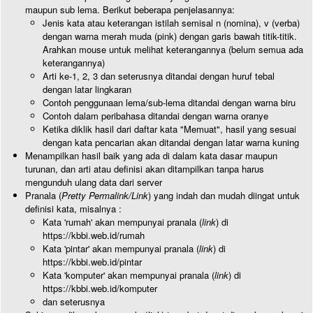
maupun sub lema. Berikut beberapa penjelasannya:
Jenis kata atau keterangan istilah semisal n (nomina), v (verba)
dengan warna merah muda (pink) dengan garis bawah titik-titik.
Arahkan mouse untuk melihat keterangannya (belum semua ada
keterangannya)
Arti ke-1, 2, 3 dan seterusnya ditandai dengan huruf tebal
dengan latar lingkaran
Contoh penggunaan lema/sub-lema ditandai dengan warna biru
Contoh dalam peribahasa ditandai dengan warna oranye
Ketika diklik hasil dari daftar kata "Memuat", hasil yang sesuai
dengan kata pencarian akan ditandai dengan latar warna kuning
Menampilkan hasil baik yang ada di dalam kata dasar maupun
turunan, dan arti atau definisi akan ditampilkan tanpa harus
mengunduh ulang data dari server
Pranala (
Pretty Permalink/Link
) yang indah dan mudah diingat untuk
definisi kata, misalnya :
Kata 'rumah' akan mempunyai pranala (
link
) di
https://kbbi.web.id/rumah
Kata 'pintar' akan mempunyai pranala (
link
) di
https://kbbi.web.id/pintar
Kata 'komputer' akan mempunyai pranala (
link
) di
https://kbbi.web.id/komputer
dan seterusnya