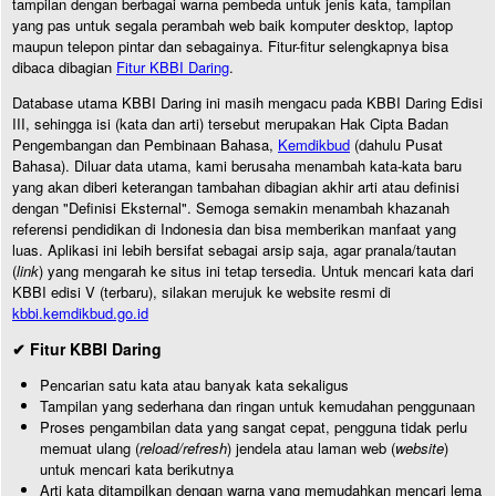
tampilan dengan berbagai warna pembeda untuk jenis kata, tampilan
yang pas untuk segala perambah web baik komputer desktop, laptop
maupun telepon pintar dan sebagainya. Fitur-fitur selengkapnya bisa
dibaca dibagian
Fitur KBBI Daring
.
Database utama KBBI Daring ini masih mengacu pada KBBI Daring Edisi
III, sehingga isi (kata dan arti) tersebut merupakan Hak Cipta Badan
Pengembangan dan Pembinaan Bahasa,
Kemdikbud
(dahulu Pusat
Bahasa). Diluar data utama, kami berusaha menambah kata-kata baru
yang akan diberi keterangan tambahan dibagian akhir arti atau definisi
dengan "Definisi Eksternal". Semoga semakin menambah khazanah
referensi pendidikan di Indonesia dan bisa memberikan manfaat yang
luas. Aplikasi ini lebih bersifat sebagai arsip saja, agar pranala/tautan
(
link
) yang mengarah ke situs ini tetap tersedia. Untuk mencari kata dari
KBBI edisi V (terbaru), silakan merujuk ke website resmi di
kbbi.kemdikbud.go.id
✔ Fitur KBBI Daring
Pencarian satu kata atau banyak kata sekaligus
Tampilan yang sederhana dan ringan untuk kemudahan penggunaan
Proses pengambilan data yang sangat cepat, pengguna tidak perlu
memuat ulang (
reload/refresh
) jendela atau laman web (
website
)
untuk mencari kata berikutnya
Arti kata ditampilkan dengan warna yang memudahkan mencari lema