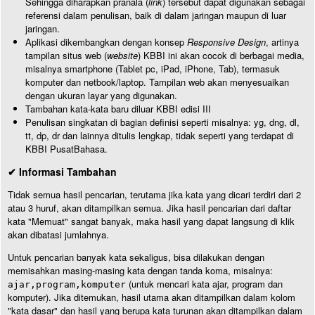
Sehingga diharapkan pranala (
link
) tersebut dapat digunakan sebagai
referensi dalam penulisan, baik di dalam jaringan maupun di luar
jaringan.
Aplikasi dikembangkan dengan konsep
Responsive Design
, artinya
tampilan situs web (
website
) KBBI ini akan cocok di berbagai media,
misalnya smartphone (Tablet pc, iPad, iPhone, Tab), termasuk
komputer dan netbook/laptop. Tampilan web akan menyesuaikan
dengan ukuran layar yang digunakan.
Tambahan kata-kata baru diluar KBBI edisi III
Penulisan singkatan di bagian definisi seperti misalnya: yg, dng, dl,
tt, dp, dr dan lainnya ditulis lengkap, tidak seperti yang terdapat di
KBBI PusatBahasa.
✔ Informasi Tambahan
Tidak semua hasil pencarian, terutama jika kata yang dicari terdiri dari 2
atau 3 huruf, akan ditampilkan semua. Jika hasil pencarian dari daftar
kata "Memuat" sangat banyak, maka hasil yang dapat langsung di klik
akan dibatasi jumlahnya.
Untuk pencarian banyak kata sekaligus, bisa dilakukan dengan
memisahkan masing-masing kata dengan tanda koma, misalnya:
(untuk mencari kata ajar, program dan
ajar,program,komputer
komputer). Jika ditemukan, hasil utama akan ditampilkan dalam kolom
"kata dasar" dan hasil yang berupa kata turunan akan ditampilkan dalam