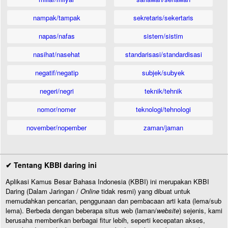
nampak/tampak
sekretaris/sekertaris
napas/nafas
sistem/sistim
nasihat/nasehat
standarisasi/standardisasi
negatif/negatip
subjek/subyek
negeri/negri
teknik/tehnik
nomor/nomer
teknologi/tehnologi
november/nopember
zaman/jaman
✔ Tentang KBBI daring ini
Aplikasi Kamus Besar Bahasa Indonesia (KBBI) ini merupakan KBBI
Daring (Dalam Jaringan /
Online
tidak resmi) yang dibuat untuk
memudahkan pencarian, penggunaan dan pembacaan arti kata (lema/sub
lema). Berbeda dengan beberapa situs web (laman/
website
) sejenis, kami
berusaha memberikan berbagai fitur lebih, seperti kecepatan akses,