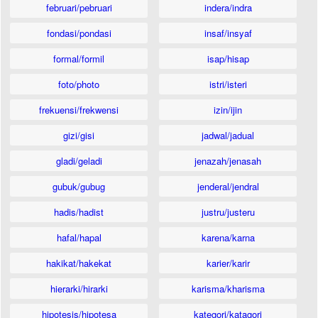
februari/pebruari
indera/indra
fondasi/pondasi
insaf/insyaf
formal/formil
isap/hisap
foto/photo
istri/isteri
frekuensi/frekwensi
izin/ijin
gizi/gisi
jadwal/jadual
gladi/geladi
jenazah/jenasah
gubuk/gubug
jenderal/jendral
hadis/hadist
justru/justeru
hafal/hapal
karena/karna
hakikat/hakekat
karier/karir
hierarki/hirarki
karisma/kharisma
hipotesis/hipotesa
kategori/katagori