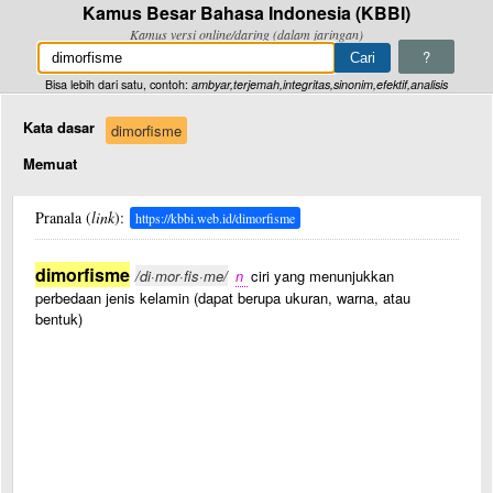
Kamus Besar Bahasa Indonesia (KBBI)
Kamus versi online/daring (dalam jaringan)
?
Bisa lebih dari satu, contoh:
ambyar,terjemah,integritas,sinonim,efektif,analisis
Kata dasar
dimorfisme
Memuat
Pranala (
link
):
https://kbbi.web.id/dimorfisme
dimorfisme
/di·mor·fis·me/
n
ciri yang menunjukkan
perbedaan jenis kelamin (dapat berupa ukuran, warna, atau
bentuk)