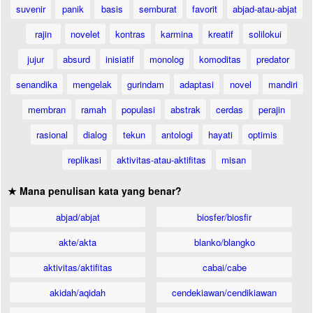
suvenir
panik
basis
semburat
favorit
abjad-atau-abjat
rajin
novelet
kontras
karmina
kreatif
solilokui
jujur
absurd
inisiatif
monolog
komoditas
predator
senandika
mengelak
gurindam
adaptasi
novel
mandiri
membran
ramah
populasi
abstrak
cerdas
perajin
rasional
dialog
tekun
antologi
hayati
optimis
replikasi
aktivitas-atau-aktifitas
misan
★ Mana penulisan kata yang benar?
abjad/abjat
biosfer/biosfir
akte/akta
blanko/blangko
aktivitas/aktifitas
cabai/cabe
akidah/aqidah
cendekiawan/cendikiawan