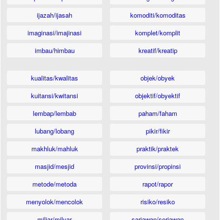
ijazah/ijasah
komoditi/komoditas
imaginasi/imajinasi
komplet/komplit
imbau/himbau
kreatif/kreatip
kualitas/kwalitas
objek/obyek
kuitansi/kwitansi
objektif/obyektif
lembap/lembab
paham/faham
lubang/lobang
pikir/fikir
makhluk/mahluk
praktik/praktek
masjid/mesjid
provinsi/propinsi
metode/metoda
rapot/rapor
menyolok/mencolok
risiko/resiko
miliar/milyar
sariawan/seriawan