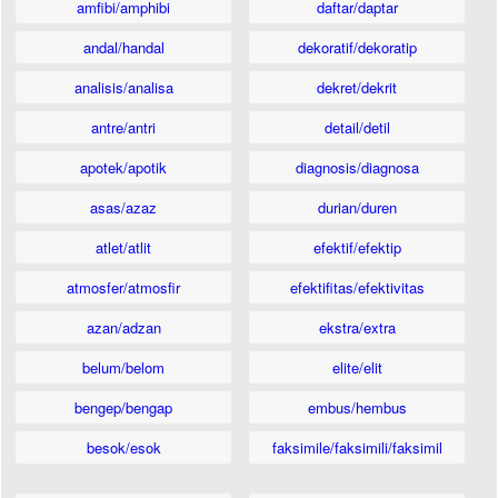
amfibi/amphibi
daftar/daptar
andal/handal
dekoratif/dekoratip
analisis/analisa
dekret/dekrit
antre/antri
detail/detil
apotek/apotik
diagnosis/diagnosa
asas/azaz
durian/duren
atlet/atlit
efektif/efektip
atmosfer/atmosfir
efektifitas/efektivitas
azan/adzan
ekstra/extra
belum/belom
elite/elit
bengep/bengap
embus/hembus
besok/esok
faksimile/faksimili/faksimil