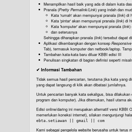
Menampilkan hasil baik yang ada di dalam kata dasa
Pranala (
Pretty Permalink/Link
) yang indah dan muda
Kata 'rumah' akan mempunyai pranala (
link
) di
Kata 'pintar' akan mempunyai pranala (
link
) di 
Kata 'komputer' akan mempunyai pranala (
link
)
dan seterusnya
Sehingga diharapkan pranala (
link
) tersebut dapat d
Aplikasi dikembangkan dengan konsep
Responsive
Tab), termasuk komputer dan netbook/laptop. Tamp
Tambahan kata-kata baru diluar KBBI edisi III
Penulisan singkatan di bagian definisi seperti misal
✔ Informasi Tambahan
Tidak semua hasil pencarian, terutama jika kata yang di
yang dapat langsung di klik akan dibatasi jumlahnya.
Untuk pencarian banyak kata sekaligus, bisa dilakuk
program dan komputer). Jika ditemukan, hasil utama ak
Edisi online/daring ini merupakan alternatif versi KBB
memerlukan koneksi internet), silakan mengunjungi hal
ebta.setiawan || gmail || com
Kami sebagai pengelola website berusaha untuk terus me