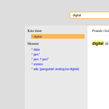
Kata dasar
Pranala (
lin
digital
digital
Memuat
/di
data
jam
1
jam ? jem
2
sistem
adc (pengubah analog-ke-digital)