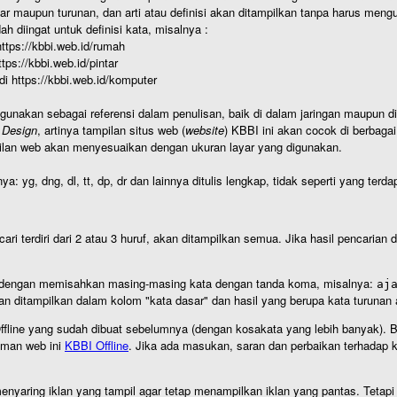
r maupun turunan, dan arti atau definisi akan ditampilkan tanpa harus mengu
h diingat untuk definisi kata, misalnya :
 https://kbbi.web.id/rumah
https://kbbi.web.id/pintar
 di https://kbbi.web.id/komputer
igunakan sebagai referensi dalam penulisan, baik di dalam jaringan maupun di 
 Design
, artinya tampilan situs web (
website
) KBBI ini akan cocok di berbaga
ilan web akan menyesuaikan dengan ukuran layar yang digunakan.
nya: yg, dng, dl, tt, dp, dr dan lainnya ditulis lengkap, tidak seperti yang te
cari terdiri dari 2 atau 3 huruf, akan ditampilkan semua. Jika hasil pencarian
an dengan memisahkan masing-masing kata dengan tanda koma, misalnya:
aj
an ditampilkan dalam kolom "kata dasar" dan hasil yang berupa kata turuna
I Offline yang sudah dibuat sebelumnya (dengan kosakata yang lebih banyak). 
aman web ini
KBBI Offline
. Jika ada masukan, saran dan perbaikan terhadap kb
nyaring iklan yang tampil agar tetap menampilkan iklan yang pantas. Tetapi j