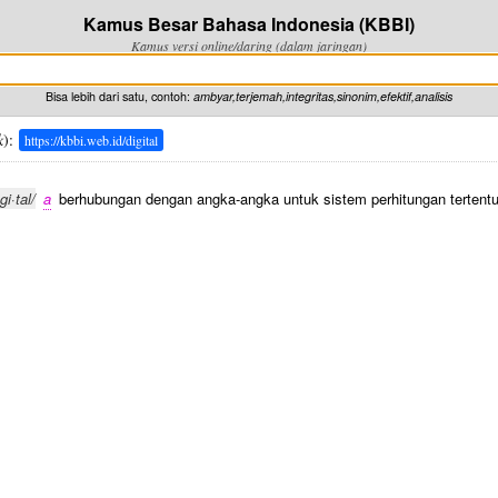
Kamus Besar Bahasa Indonesia (KBBI)
Kamus versi online/daring (dalam jaringan)
Bisa lebih dari satu, contoh:
ambyar,terjemah,integritas,sinonim,efektif,analisis
k
):
https://kbbi.web.id/digital
·gi·tal/
a
berhubungan dengan angka-angka untuk sistem perhitungan terten