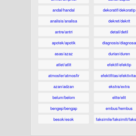
andal/handal
dekoratif/dekoratip
analisis/analisa
dekret/dekrit
antre/antri
detail/detil
apotek/apotik
diagnosis/diagnosa
asas/azaz
durian/duren
atlet/atlit
efektif/efektip
atmosfer/atmosfir
efektifitas/efektivita
azan/adzan
ekstra/extra
belum/belom
elite/elit
bengep/bengap
embus/hembus
besok/esok
faksimile/faksimili/faks