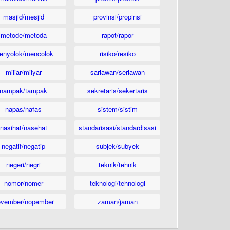
masjid/mesjid
provinsi/propinsi
metode/metoda
rapot/rapor
enyolok/mencolok
risiko/resiko
miliar/milyar
sariawan/seriawan
nampak/tampak
sekretaris/sekertaris
napas/nafas
sistem/sistim
nasihat/nasehat
standarisasi/standardisasi
negatif/negatip
subjek/subyek
negeri/negri
teknik/tehnik
nomor/nomer
teknologi/tehnologi
ovember/nopember
zaman/jaman