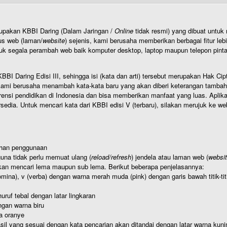
rupakan KBBI Daring (Dalam Jaringan /
Online
tidak resmi) yang dibuat unt
us web (laman/
website
) sejenis, kami berusaha memberikan berbagai fitur leb
uk segala perambah web baik komputer desktop, laptop maupun telepon pintar 
BI Daring Edisi III, sehingga isi (kata dan arti) tersebut merupakan Hak
ami berusaha menambah kata-kata baru yang akan diberi keterangan tambahan d
 pendidikan di Indonesia dan bisa memberikan manfaat yang luas. Aplikasi i
rsedia. Untuk mencari kata dari KBBI edisi V (terbaru), silakan merujuk ke we
ahan penggunaan
una tidak perlu memuat ulang (
reload/refresh
) jendela atau laman web (
websi
kan mencari lema maupun sub lema. Berikut beberapa penjelasannya:
nomina), v (verba) dengan warna merah muda (pink) dengan garis bawah titik-
uruf tebal dengan latar lingkaran
gan warna biru
a oranye
hasil yang sesuai dengan kata pencarian akan ditandai dengan latar warna kuni