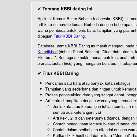
✔ Tentang KBBI daring ini
Aplikasi Kamus Besar Bahasa Indonesia (KBBI) ini me
arti kata (lema/sub lema). Berbeda dengan beberapa sit
warna pembeda untuk jenis kata, tampilan yang pas unt
dibagian
Fitur KBBI Daring
.
Database utama KBBI Daring ini masih mengacu pada KB
Kemdikbud
(dahulu Pusat Bahasa). Diluar data utama, k
Eksternal". Semoga semakin menambah khazanah referensi
pranala/tautan (
link
) yang mengarah ke situs ini tetap te
✔ Fitur KBBI Daring
Pencarian satu kata atau banyak kata sekaligus
Tampilan yang sederhana dan ringan untuk kemud
Proses pengambilan data yang sangat cepat, pengg
Arti kata ditampilkan dengan warna yang memudah
Jenis kata atau keterangan istilah semisal n (
semua ada keterangannya)
Arti ke-1, 2, 3 dan seterusnya ditandai dengan h
Contoh penggunaan lema/sub-lema ditandai den
Contoh dalam peribahasa ditandai dengan warn
Ketika diklik hasil dari daftar kata "Memuat", 