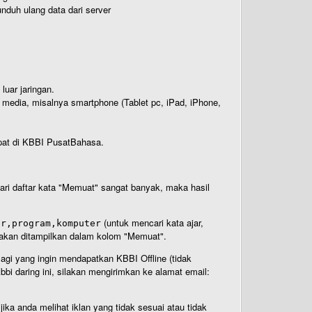
nduh ulang data dari server
luar jaringan.
i media, misalnya smartphone (Tablet pc, iPad, iPhone,
rdapat di KBBI PusatBahasa.
 dari daftar kata "Memuat" sangat banyak, maka hasil
(untuk mencari kata ajar,
ar,program,komputer
n akan ditampilkan dalam kolom "Memuat".
Bagi yang ingin mendapatkan KBBI Offline (tidak
bi daring ini, silakan mengirimkan ke alamat email:
ika anda melihat iklan yang tidak sesuai atau tidak