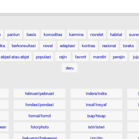
u
pantun
basis
komoditas
karmina
novelet
habitat
suven
ika
berkonsultasi
novel
adaptasi
kontras
rasional
toraks
abjad-atau-abjat
populasi
rajin
favorit
mandiri
perajin
juj
deru
februari/pebruari
indera/indra
fondasi/pondasi
insaf/insyaf
formal/formil
isap/hisap
wan
foto/photo
istri/isteri
frekuensi/frekwensi
izin/ijin