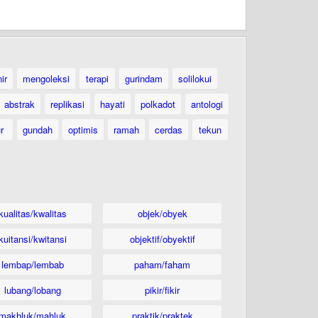
ir
mengoleksi
terapi
gurindam
solilokui
abstrak
replikasi
hayati
polkadot
antologi
ur
gundah
optimis
ramah
cerdas
tekun
kualitas/kwalitas
objek/obyek
kuitansi/kwitansi
objektif/obyektif
lembap/lembab
paham/faham
lubang/lobang
pikir/fikir
makhluk/mahluk
praktik/praktek