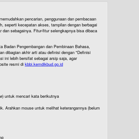
uk memudahkan pencarian, penggunaan dan pembacaan
ih, seperti kecepatan akses, tampilan dengan berbagai
dan sebagainya. Fitur-fitur selengkapnya bisa dibaca
 Cipta Badan Pengembangan dan Pembinaan Bahasa,
ibagian akhir arti atau definisi dengan "Definisi
ni lebih bersifat sebagai arsip saja, agar
bsite resmi di
kbbi.kemdikbud.go.id
te
) untuk mencari kata berikutnya
titik. Arahkan mouse untuk melihat keterangannya (belum
ng