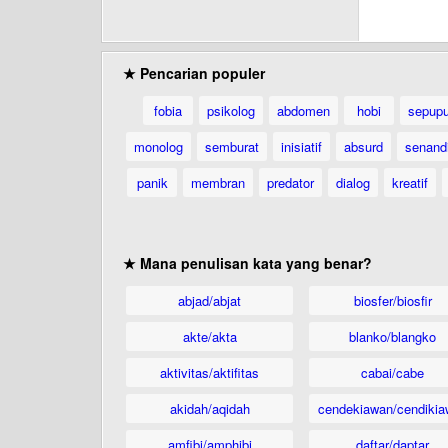
★ Pencarian populer
fobia
psikolog
abdomen
hobi
sepup
monolog
semburat
inisiatif
absurd
senand
panik
membran
predator
dialog
kreatif
★ Mana penulisan kata yang benar?
abjad/abjat
biosfer/biosfir
akte/akta
blanko/blangko
aktivitas/aktifitas
cabai/cabe
akidah/aqidah
cendekiawan/cendikia
amfibi/amphibi
daftar/daptar