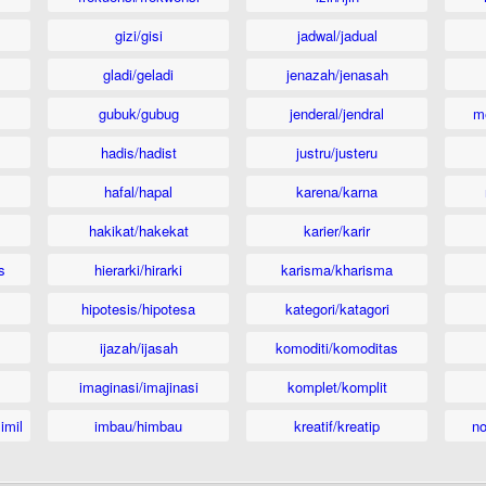
gizi/gisi
jadwal/jadual
gladi/geladi
jenazah/jenasah
gubuk/gubug
jenderal/jendral
m
hadis/hadist
justru/justeru
hafal/hapal
karena/karna
hakikat/hakekat
karier/karir
s
hierarki/hirarki
karisma/kharisma
hipotesis/hipotesa
kategori/katagori
ijazah/ijasah
komoditi/komoditas
imaginasi/imajinasi
komplet/komplit
imil
imbau/himbau
kreatif/kreatip
n