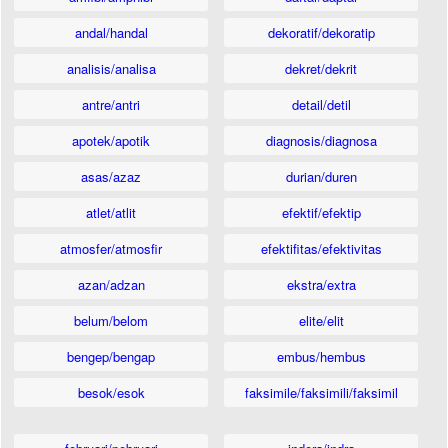
andal/handal
dekoratif/dekoratip
analisis/analisa
dekret/dekrit
antre/antri
detail/detil
apotek/apotik
diagnosis/diagnosa
asas/azaz
durian/duren
atlet/atlit
efektif/efektip
atmosfer/atmosfir
efektifitas/efektivitas
azan/adzan
ekstra/extra
belum/belom
elite/elit
bengep/bengap
embus/hembus
besok/esok
faksimile/faksimili/faksimil