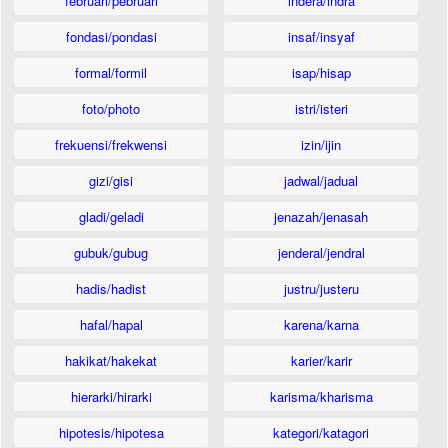
februari/pebruari
indera/indra
fondasi/pondasi
insaf/insyaf
formal/formil
isap/hisap
foto/photo
istri/isteri
frekuensi/frekwensi
izin/ijin
gizi/gisi
jadwal/jadual
gladi/geladi
jenazah/jenasah
gubuk/gubug
jenderal/jendral
hadis/hadist
justru/justeru
hafal/hapal
karena/karna
hakikat/hakekat
karier/karir
hierarki/hirarki
karisma/kharisma
hipotesis/hipotesa
kategori/katagori