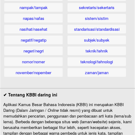
nampak/tampak
sekretaris/sekertaris
napas/nafas
sistem/sistim
nasihat/nasehat
standarisasi/standardisasi
negatif/negatip
subjek/subyek
negeri/negri
teknik/tehnik
nomor/nomer
teknologi/tehnologi
november/nopember
zaman/jaman
✔ Tentang KBBI daring ini
Aplikasi Kamus Besar Bahasa Indonesia (KBBI) ini merupakan KBBI
Daring (Dalam Jaringan /
Online
tidak resmi) yang dibuat untuk
memudahkan pencarian, penggunaan dan pembacaan arti kata (lema/sub
lema). Berbeda dengan beberapa situs web (laman/
website
) sejenis, kami
berusaha memberikan berbagai fitur lebih, seperti kecepatan akses,
tampilan dengan berbagai warna pembeda untuk jenis kata, tampilan