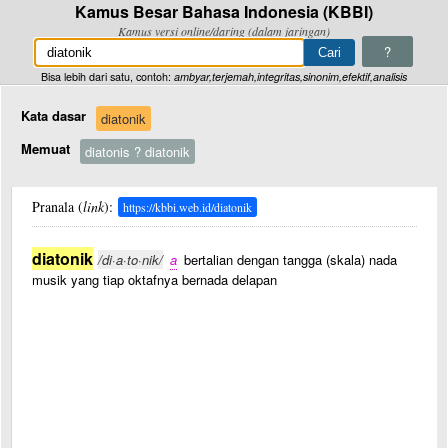
Kamus Besar Bahasa Indonesia (KBBI)
Kamus versi online/daring (dalam jaringan)
?
Bisa lebih dari satu, contoh:
ambyar,terjemah,integritas,sinonim,efektif,analisis
Kata dasar
diatonik
Memuat
diatonis ? diatonik
Pranala (
link
):
https://kbbi.web.id/diatonik
diatonik
/di·a·to·nik/
a
bertalian dengan tangga (skala) nada
musik yang tiap oktafnya bernada delapan