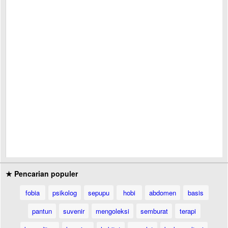
★ Pencarian populer
fobia
psikolog
sepupu
hobi
abdomen
basis
pantun
suvenir
mengoleksi
semburat
terapi