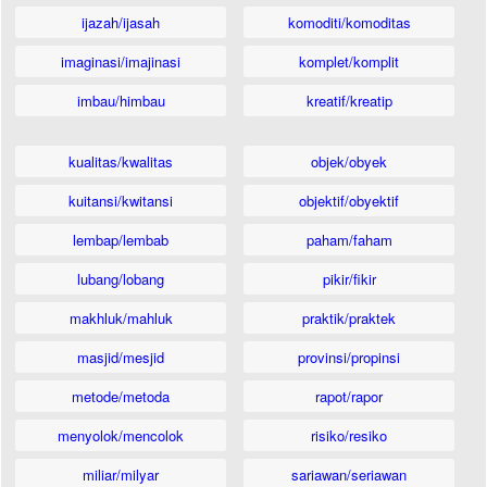
ijazah/ijasah
komoditi/komoditas
imaginasi/imajinasi
komplet/komplit
imbau/himbau
kreatif/kreatip
kualitas/kwalitas
objek/obyek
kuitansi/kwitansi
objektif/obyektif
lembap/lembab
paham/faham
lubang/lobang
pikir/fikir
makhluk/mahluk
praktik/praktek
masjid/mesjid
provinsi/propinsi
metode/metoda
rapot/rapor
menyolok/mencolok
risiko/resiko
miliar/milyar
sariawan/seriawan