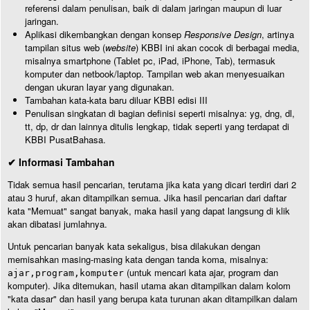
referensi dalam penulisan, baik di dalam jaringan maupun di luar
jaringan.
Aplikasi dikembangkan dengan konsep
Responsive Design
, artinya
tampilan situs web (
website
) KBBI ini akan cocok di berbagai media,
misalnya smartphone (Tablet pc, iPad, iPhone, Tab), termasuk
komputer dan netbook/laptop. Tampilan web akan menyesuaikan
dengan ukuran layar yang digunakan.
Tambahan kata-kata baru diluar KBBI edisi III
Penulisan singkatan di bagian definisi seperti misalnya: yg, dng, dl,
tt, dp, dr dan lainnya ditulis lengkap, tidak seperti yang terdapat di
KBBI PusatBahasa.
✔ Informasi Tambahan
Tidak semua hasil pencarian, terutama jika kata yang dicari terdiri dari 2
atau 3 huruf, akan ditampilkan semua. Jika hasil pencarian dari daftar
kata "Memuat" sangat banyak, maka hasil yang dapat langsung di klik
akan dibatasi jumlahnya.
Untuk pencarian banyak kata sekaligus, bisa dilakukan dengan
memisahkan masing-masing kata dengan tanda koma, misalnya:
(untuk mencari kata ajar, program dan
ajar,program,komputer
komputer). Jika ditemukan, hasil utama akan ditampilkan dalam kolom
"kata dasar" dan hasil yang berupa kata turunan akan ditampilkan dalam