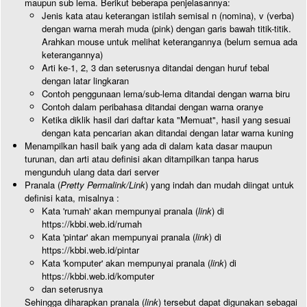
maupun sub lema. Berikut beberapa penjelasannya:
Jenis kata atau keterangan istilah semisal n (nomina), v (verba)
dengan warna merah muda (pink) dengan garis bawah titik-titik.
Arahkan mouse untuk melihat keterangannya (belum semua ada
keterangannya)
Arti ke-1, 2, 3 dan seterusnya ditandai dengan huruf tebal
dengan latar lingkaran
Contoh penggunaan lema/sub-lema ditandai dengan warna biru
Contoh dalam peribahasa ditandai dengan warna oranye
Ketika diklik hasil dari daftar kata "Memuat", hasil yang sesuai
dengan kata pencarian akan ditandai dengan latar warna kuning
Menampilkan hasil baik yang ada di dalam kata dasar maupun
turunan, dan arti atau definisi akan ditampilkan tanpa harus
mengunduh ulang data dari server
Pranala (
Pretty Permalink/Link
) yang indah dan mudah diingat untuk
definisi kata, misalnya :
Kata 'rumah' akan mempunyai pranala (
link
) di
https://kbbi.web.id/rumah
Kata 'pintar' akan mempunyai pranala (
link
) di
https://kbbi.web.id/pintar
Kata 'komputer' akan mempunyai pranala (
link
) di
https://kbbi.web.id/komputer
dan seterusnya
Sehingga diharapkan pranala (
link
) tersebut dapat digunakan sebagai