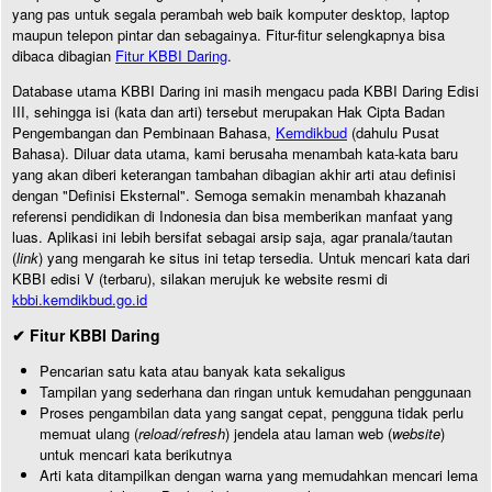
yang pas untuk segala perambah web baik komputer desktop, laptop
maupun telepon pintar dan sebagainya. Fitur-fitur selengkapnya bisa
dibaca dibagian
Fitur KBBI Daring
.
Database utama KBBI Daring ini masih mengacu pada KBBI Daring Edisi
III, sehingga isi (kata dan arti) tersebut merupakan Hak Cipta Badan
Pengembangan dan Pembinaan Bahasa,
Kemdikbud
(dahulu Pusat
Bahasa). Diluar data utama, kami berusaha menambah kata-kata baru
yang akan diberi keterangan tambahan dibagian akhir arti atau definisi
dengan "Definisi Eksternal". Semoga semakin menambah khazanah
referensi pendidikan di Indonesia dan bisa memberikan manfaat yang
luas. Aplikasi ini lebih bersifat sebagai arsip saja, agar pranala/tautan
(
link
) yang mengarah ke situs ini tetap tersedia. Untuk mencari kata dari
KBBI edisi V (terbaru), silakan merujuk ke website resmi di
kbbi.kemdikbud.go.id
✔ Fitur KBBI Daring
Pencarian satu kata atau banyak kata sekaligus
Tampilan yang sederhana dan ringan untuk kemudahan penggunaan
Proses pengambilan data yang sangat cepat, pengguna tidak perlu
memuat ulang (
reload/refresh
) jendela atau laman web (
website
)
untuk mencari kata berikutnya
Arti kata ditampilkan dengan warna yang memudahkan mencari lema