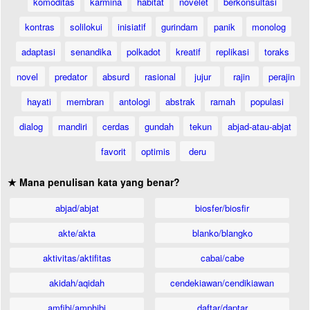
komoditas
karmina
habitat
novelet
berkonsultasi
kontras
solilokui
inisiatif
gurindam
panik
monolog
adaptasi
senandika
polkadot
kreatif
replikasi
toraks
novel
predator
absurd
rasional
jujur
rajin
perajin
hayati
membran
antologi
abstrak
ramah
populasi
dialog
mandiri
cerdas
gundah
tekun
abjad-atau-abjat
favorit
optimis
deru
★ Mana penulisan kata yang benar?
abjad/abjat
biosfer/biosfir
akte/akta
blanko/blangko
aktivitas/aktifitas
cabai/cabe
akidah/aqidah
cendekiawan/cendikiawan
amfibi/amphibi
daftar/daptar