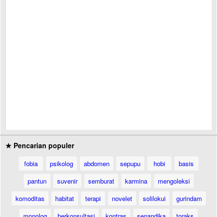
★ Pencarian populer
fobia
psikolog
abdomen
sepupu
hobi
basis
pantun
suvenir
semburat
karmina
mengoleksi
komoditas
habitat
terapi
novelet
solilokui
gurindam
monolog
berkonsultasi
kontras
senandika
toraks