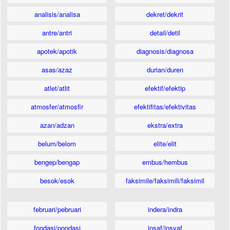
analisis/analisa
dekret/dekrit
antre/antri
detail/detil
apotek/apotik
diagnosis/diagnosa
asas/azaz
durian/duren
atlet/atlit
efektif/efektip
atmosfer/atmosfir
efektifitas/efektivitas
azan/adzan
ekstra/extra
belum/belom
elite/elit
bengep/bengap
embus/hembus
besok/esok
faksimile/faksimili/faksimil
februari/pebruari
indera/indra
fondasi/pondasi
insaf/insyaf