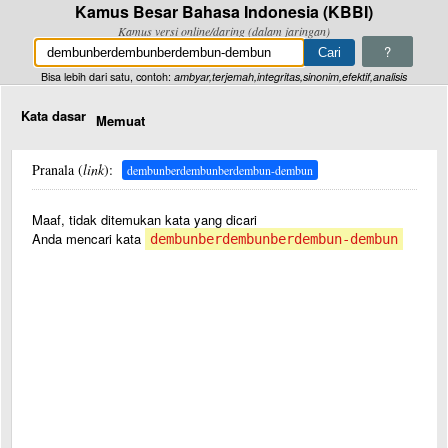
Kamus Besar Bahasa Indonesia (KBBI)
Kamus versi online/daring (dalam jaringan)
?
Bisa lebih dari satu, contoh:
ambyar,terjemah,integritas,sinonim,efektif,analisis
Kata dasar
Memuat
Pranala (
link
):
dembunberdembunberdembun-dembun
Maaf, tidak ditemukan kata yang dicari
Anda mencari kata
dembunberdembunberdembun-dembun