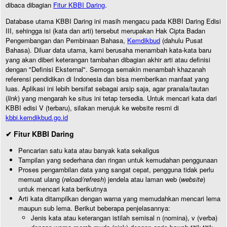
dibaca dibagian
Fitur KBBI Daring
.
Database utama KBBI Daring ini masih mengacu pada KBBI Daring Edisi
III, sehingga isi (kata dan arti) tersebut merupakan Hak Cipta Badan
Pengembangan dan Pembinaan Bahasa,
Kemdikbud
(dahulu Pusat
Bahasa). Diluar data utama, kami berusaha menambah kata-kata baru
yang akan diberi keterangan tambahan dibagian akhir arti atau definisi
dengan "Definisi Eksternal". Semoga semakin menambah khazanah
referensi pendidikan di Indonesia dan bisa memberikan manfaat yang
luas. Aplikasi ini lebih bersifat sebagai arsip saja, agar pranala/tautan
(
link
) yang mengarah ke situs ini tetap tersedia. Untuk mencari kata dari
KBBI edisi V (terbaru), silakan merujuk ke website resmi di
kbbi.kemdikbud.go.id
✔ Fitur KBBI Daring
Pencarian satu kata atau banyak kata sekaligus
Tampilan yang sederhana dan ringan untuk kemudahan penggunaan
Proses pengambilan data yang sangat cepat, pengguna tidak perlu
memuat ulang (
reload/refresh
) jendela atau laman web (
website
)
untuk mencari kata berikutnya
Arti kata ditampilkan dengan warna yang memudahkan mencari lema
maupun sub lema. Berikut beberapa penjelasannya:
Jenis kata atau keterangan istilah semisal n (nomina), v (verba)