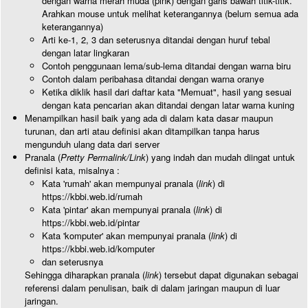
dengan warna merah muda (pink) dengan garis bawah titik-titik.
Arahkan mouse untuk melihat keterangannya (belum semua ada
keterangannya)
Arti ke-1, 2, 3 dan seterusnya ditandai dengan huruf tebal
dengan latar lingkaran
Contoh penggunaan lema/sub-lema ditandai dengan warna biru
Contoh dalam peribahasa ditandai dengan warna oranye
Ketika diklik hasil dari daftar kata "Memuat", hasil yang sesuai
dengan kata pencarian akan ditandai dengan latar warna kuning
Menampilkan hasil baik yang ada di dalam kata dasar maupun
turunan, dan arti atau definisi akan ditampilkan tanpa harus
mengunduh ulang data dari server
Pranala (
Pretty Permalink/Link
) yang indah dan mudah diingat untuk
definisi kata, misalnya :
Kata 'rumah' akan mempunyai pranala (
link
) di
https://kbbi.web.id/rumah
Kata 'pintar' akan mempunyai pranala (
link
) di
https://kbbi.web.id/pintar
Kata 'komputer' akan mempunyai pranala (
link
) di
https://kbbi.web.id/komputer
dan seterusnya
Sehingga diharapkan pranala (
link
) tersebut dapat digunakan sebagai
referensi dalam penulisan, baik di dalam jaringan maupun di luar
jaringan.