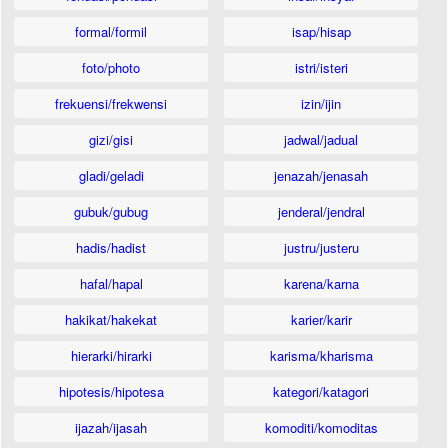
formal/formil
isap/hisap
foto/photo
istri/isteri
frekuensi/frekwensi
izin/ijin
gizi/gisi
jadwal/jadual
gladi/geladi
jenazah/jenasah
gubuk/gubug
jenderal/jendral
hadis/hadist
justru/justeru
hafal/hapal
karena/karna
hakikat/hakekat
karier/karir
hierarki/hirarki
karisma/kharisma
hipotesis/hipotesa
kategori/katagori
ijazah/ijasah
komoditi/komoditas