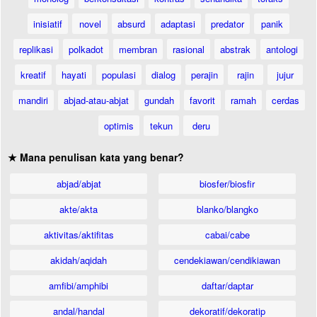
inisiatif
novel
absurd
adaptasi
predator
panik
replikasi
polkadot
membran
rasional
abstrak
antologi
kreatif
hayati
populasi
dialog
perajin
rajin
jujur
mandiri
abjad-atau-abjat
gundah
favorit
ramah
cerdas
optimis
tekun
deru
★ Mana penulisan kata yang benar?
abjad/abjat
biosfer/biosfir
akte/akta
blanko/blangko
aktivitas/aktifitas
cabai/cabe
akidah/aqidah
cendekiawan/cendikiawan
amfibi/amphibi
daftar/daptar
andal/handal
dekoratif/dekoratip