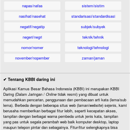
napas/nafas
sistem/sistim
nasihat/nasehat
standarisasi/standardisasi
negatif/negatip
subjek/subyek
negeri/negri
teknik/tehnik
nomor/nomer
teknologi/tehnologi
november/nopember
zaman/jaman
✔ Tentang KBBI daring ini
Aplikasi Kamus Besar Bahasa Indonesia (KBBI) ini merupakan KBBI
Daring (Dalam Jaringan /
Online
tidak resmi) yang dibuat untuk
memudahkan pencarian, penggunaan dan pembacaan arti kata (lema/sub
lema). Berbeda dengan beberapa situs web (laman/
website
) sejenis, kami
berusaha memberikan berbagai fitur lebih, seperti kecepatan akses,
tampilan dengan berbagai warna pembeda untuk jenis kata, tampilan
yang pas untuk segala perambah web baik komputer desktop, laptop
maupun telepon pintar dan sebagainya. Fitur-fitur selengkapnya bisa