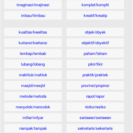
imaginasi/imajinasi
komplet/komplit
imbau/himbau
kreatif/kreatip
kualitas/kwalitas
objek/obyek
kuitansi/kwitansi
objektif/obyektif
lembap/lembab
paham/faham
lubang/lobang
pikir/fikir
makhluk/mahluk
praktik/praktek
masjid/mesjid
provinsi/propinsi
metode/metoda
rapot/rapor
menyolok/mencolok
risiko/resiko
miliar/milyar
sariawan/seriawan
nampak/tampak
sekretaris/sekertaris