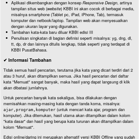
Aplikasi dikembangkan dengan konsep
Responsive Design
, artinya
tampilan situs web (
website
) KBBI ini akan cocok di berbagai media,
misalnya smartphone (Tablet pc, iPad, iPhone, Tab), termasuk
komputer dan netbook/laptop. Tampilan web akan menyesuaikan
dengan ukuran layar yang digunakan.
Tambahan kata-kata baru diluar KBBI edisi III
Penulisan singkatan di bagian definisi seperti misalnya: yg, dng, dl,
tt, dp, dr dan lainnya ditulis lengkap, tidak seperti yang terdapat di
KBBI PusatBahasa.
✔ Informasi Tambahan
Tidak semua hasil pencarian, terutama jika kata yang dicari terdiri dari 2
atau 3 huruf, akan ditampilkan semua. Jika hasil pencarian dari daftar
kata "Memuat" sangat banyak, maka hasil yang dapat langsung di klik
akan dibatasi jumlahnya.
Untuk pencarian banyak kata sekaligus, bisa dilakukan dengan
memisahkan masing-masing kata dengan tanda koma, misalnya:
(untuk mencari kata ajar, program dan
ajar,program,komputer
komputer). Jika ditemukan, hasil utama akan ditampilkan dalam kolom
"kata dasar" dan hasil yang berupa kata turunan akan ditampilkan dalam
kolom "Memuat".
Edisi online/daring ini merupakan alternatif versi KBBI Offline yang sudah