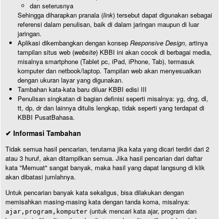
dan seterusnya
Sehingga diharapkan pranala (
link
) tersebut dapat digunakan sebagai
referensi dalam penulisan, baik di dalam jaringan maupun di luar
jaringan.
Aplikasi dikembangkan dengan konsep
Responsive Design
, artinya
tampilan situs web (
website
) KBBI ini akan cocok di berbagai media,
misalnya smartphone (Tablet pc, iPad, iPhone, Tab), termasuk
komputer dan netbook/laptop. Tampilan web akan menyesuaikan
dengan ukuran layar yang digunakan.
Tambahan kata-kata baru diluar KBBI edisi III
Penulisan singkatan di bagian definisi seperti misalnya: yg, dng, dl,
tt, dp, dr dan lainnya ditulis lengkap, tidak seperti yang terdapat di
KBBI PusatBahasa.
✔ Informasi Tambahan
Tidak semua hasil pencarian, terutama jika kata yang dicari terdiri dari 2
atau 3 huruf, akan ditampilkan semua. Jika hasil pencarian dari daftar
kata "Memuat" sangat banyak, maka hasil yang dapat langsung di klik
akan dibatasi jumlahnya.
Untuk pencarian banyak kata sekaligus, bisa dilakukan dengan
memisahkan masing-masing kata dengan tanda koma, misalnya:
(untuk mencari kata ajar, program dan
ajar,program,komputer