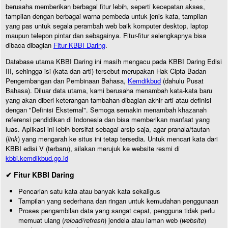
berusaha memberikan berbagai fitur lebih, seperti kecepatan akses,
tampilan dengan berbagai warna pembeda untuk jenis kata, tampilan
yang pas untuk segala perambah web baik komputer desktop, laptop
maupun telepon pintar dan sebagainya. Fitur-fitur selengkapnya bisa
dibaca dibagian
Fitur KBBI Daring
.
Database utama KBBI Daring ini masih mengacu pada KBBI Daring Edisi
III, sehingga isi (kata dan arti) tersebut merupakan Hak Cipta Badan
Pengembangan dan Pembinaan Bahasa,
Kemdikbud
(dahulu Pusat
Bahasa). Diluar data utama, kami berusaha menambah kata-kata baru
yang akan diberi keterangan tambahan dibagian akhir arti atau definisi
dengan "Definisi Eksternal". Semoga semakin menambah khazanah
referensi pendidikan di Indonesia dan bisa memberikan manfaat yang
luas. Aplikasi ini lebih bersifat sebagai arsip saja, agar pranala/tautan
(
link
) yang mengarah ke situs ini tetap tersedia. Untuk mencari kata dari
KBBI edisi V (terbaru), silakan merujuk ke website resmi di
kbbi.kemdikbud.go.id
✔ Fitur KBBI Daring
Pencarian satu kata atau banyak kata sekaligus
Tampilan yang sederhana dan ringan untuk kemudahan penggunaan
Proses pengambilan data yang sangat cepat, pengguna tidak perlu
memuat ulang (
reload/refresh
) jendela atau laman web (
website
)