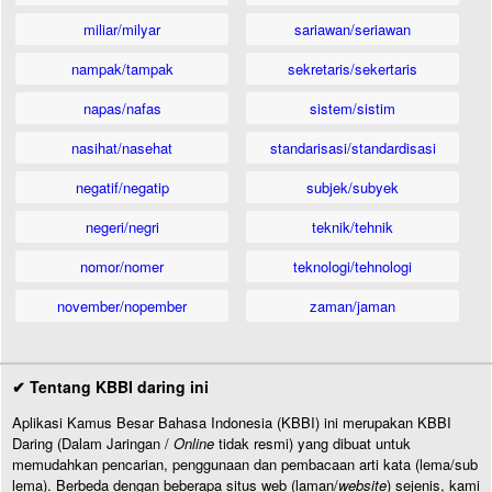
miliar/milyar
sariawan/seriawan
nampak/tampak
sekretaris/sekertaris
napas/nafas
sistem/sistim
nasihat/nasehat
standarisasi/standardisasi
negatif/negatip
subjek/subyek
negeri/negri
teknik/tehnik
nomor/nomer
teknologi/tehnologi
november/nopember
zaman/jaman
✔ Tentang KBBI daring ini
Aplikasi Kamus Besar Bahasa Indonesia (KBBI) ini merupakan KBBI
Daring (Dalam Jaringan /
Online
tidak resmi) yang dibuat untuk
memudahkan pencarian, penggunaan dan pembacaan arti kata (lema/sub
lema). Berbeda dengan beberapa situs web (laman/
website
) sejenis, kami