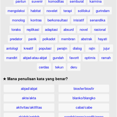
pantun
suvenir
komoditas
semburat
karmina
mengoleksi
habitat
novelet
terapi
solilokui
gurindam
monolog
kontras
berkonsultasi
inisiatif
senandika
toraks
replikasi
adaptasi
absurd
novel
rasional
predator
panik
polkadot
membran
abstrak
hayati
antologi
kreatif
populasi
perajin
dialog
rajin
jujur
mandiri
abjad-atau-abjat
gundah
favorit
optimis
ramah
cerdas
tekun
deru
★ Mana penulisan kata yang benar?
abjad/abjat
biosfer/biosfir
akte/akta
blanko/blangko
aktivitas/aktifitas
cabai/cabe
akidah/aqidah
cendekiawan/cendikiawan