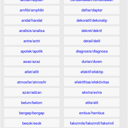
amfibi/amphibi
daftar/daptar
andal/handal
dekoratif/dekoratip
analisis/analisa
dekret/dekrit
antre/antri
detail/detil
apotek/apotik
diagnosis/diagnosa
asas/azaz
durian/duren
atlet/atlit
efektif/efektip
atmosfer/atmosfir
efektifitas/efektivitas
azan/adzan
ekstra/extra
belum/belom
elite/elit
bengep/bengap
embus/hembus
besok/esok
faksimile/faksimili/faksimil