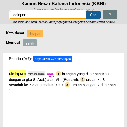
Kamus Besar Bahasa Indonesia (KBBI)
Kamus versi online/daring (dalam jaringan)
?
Bisa lebih dari satu, contoh:
ambyar,terjemah,integritas,sinonim,efektif,analisis
Kata dasar
delapan
Memuat
sajak
Pranala (
link
):
https://kbbi.web.id/delapan
delapan
/de·la·pan/
num
bilangan yang dilambangkan
1
dengan angka 8 (Arab) atau VIII (Romawi);
urutan ke-8
2
sesudah ke-7 atau sebelum ke-9;
jumlah bilangan 7 ditambah
3
1