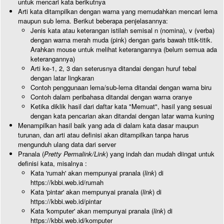
untuk mencari kata berikutnya
Arti kata ditampilkan dengan warna yang memudahkan mencari lema
maupun sub lema. Berikut beberapa penjelasannya:
Jenis kata atau keterangan istilah semisal n (nomina), v (verba)
dengan warna merah muda (pink) dengan garis bawah titik-titik.
Arahkan mouse untuk melihat keterangannya (belum semua ada
keterangannya)
Arti ke-1, 2, 3 dan seterusnya ditandai dengan huruf tebal
dengan latar lingkaran
Contoh penggunaan lema/sub-lema ditandai dengan warna biru
Contoh dalam peribahasa ditandai dengan warna oranye
Ketika diklik hasil dari daftar kata "Memuat", hasil yang sesuai
dengan kata pencarian akan ditandai dengan latar warna kuning
Menampilkan hasil baik yang ada di dalam kata dasar maupun
turunan, dan arti atau definisi akan ditampilkan tanpa harus
mengunduh ulang data dari server
Pranala (
Pretty Permalink/Link
) yang indah dan mudah diingat untuk
definisi kata, misalnya :
Kata 'rumah' akan mempunyai pranala (
link
) di
https://kbbi.web.id/rumah
Kata 'pintar' akan mempunyai pranala (
link
) di
https://kbbi.web.id/pintar
Kata 'komputer' akan mempunyai pranala (
link
) di
https://kbbi.web.id/komputer