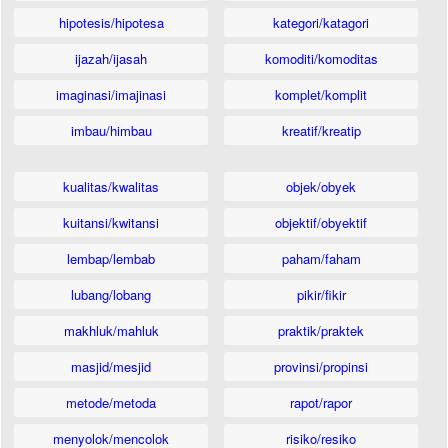
hipotesis/hipotesa
kategori/katagori
ijazah/ijasah
komoditi/komoditas
imaginasi/imajinasi
komplet/komplit
imbau/himbau
kreatif/kreatip
kualitas/kwalitas
objek/obyek
kuitansi/kwitansi
objektif/obyektif
lembap/lembab
paham/faham
lubang/lobang
pikir/fikir
makhluk/mahluk
praktik/praktek
masjid/mesjid
provinsi/propinsi
metode/metoda
rapot/rapor
menyolok/mencolok
risiko/resiko