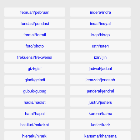
februari/pebruari
indera/indra
fondasi/pondasi
insaf/insyaf
formal/formil
isap/hisap
foto/photo
istri/isteri
frekuensi/frekwensi
izin/ijin
gizi/gisi
jadwal/jadual
gladi/geladi
jenazah/jenasah
gubuk/gubug
jenderal/jendral
hadis/hadist
justru/justeru
hafal/hapal
karena/karna
hakikat/hakekat
karier/karir
hierarki/hirarki
karisma/kharisma