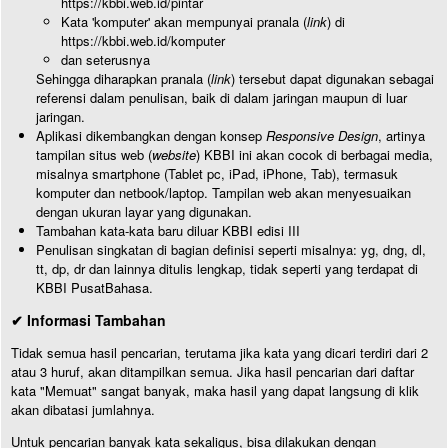
https://kbbi.web.id/pintar
Kata 'komputer' akan mempunyai pranala (
link
) di
https://kbbi.web.id/komputer
dan seterusnya
Sehingga diharapkan pranala (
link
) tersebut dapat digunakan sebagai
referensi dalam penulisan, baik di dalam jaringan maupun di luar
jaringan.
Aplikasi dikembangkan dengan konsep
Responsive Design
, artinya
tampilan situs web (
website
) KBBI ini akan cocok di berbagai media,
misalnya smartphone (Tablet pc, iPad, iPhone, Tab), termasuk
komputer dan netbook/laptop. Tampilan web akan menyesuaikan
dengan ukuran layar yang digunakan.
Tambahan kata-kata baru diluar KBBI edisi III
Penulisan singkatan di bagian definisi seperti misalnya: yg, dng, dl,
tt, dp, dr dan lainnya ditulis lengkap, tidak seperti yang terdapat di
KBBI PusatBahasa.
✔ Informasi Tambahan
Tidak semua hasil pencarian, terutama jika kata yang dicari terdiri dari 2
atau 3 huruf, akan ditampilkan semua. Jika hasil pencarian dari daftar
kata "Memuat" sangat banyak, maka hasil yang dapat langsung di klik
akan dibatasi jumlahnya.
Untuk pencarian banyak kata sekaligus, bisa dilakukan dengan