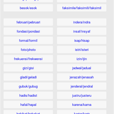
besok/esok
faksimile/faksimili/faksimil
februari/pebruari
indera/indra
fondasi/pondasi
insaf/insyaf
formal/formil
isap/hisap
foto/photo
istri/isteri
frekuensi/frekwensi
izin/ijin
gizi/gisi
jadwal/jadual
gladi/geladi
jenazah/jenasah
gubuk/gubug
jenderal/jendral
hadis/hadist
justru/justeru
hafal/hapal
karena/karna
hakikat/hakekat
karier/karir