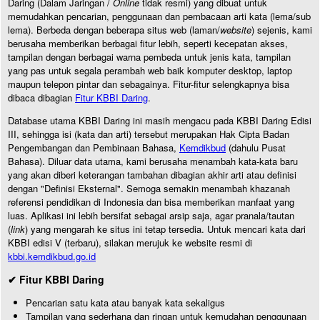
Daring (Dalam Jaringan /
Online
tidak resmi) yang dibuat untuk
memudahkan pencarian, penggunaan dan pembacaan arti kata (lema/sub
lema). Berbeda dengan beberapa situs web (laman/
website
) sejenis, kami
berusaha memberikan berbagai fitur lebih, seperti kecepatan akses,
tampilan dengan berbagai warna pembeda untuk jenis kata, tampilan
yang pas untuk segala perambah web baik komputer desktop, laptop
maupun telepon pintar dan sebagainya. Fitur-fitur selengkapnya bisa
dibaca dibagian
Fitur KBBI Daring
.
Database utama KBBI Daring ini masih mengacu pada KBBI Daring Edisi
III, sehingga isi (kata dan arti) tersebut merupakan Hak Cipta Badan
Pengembangan dan Pembinaan Bahasa,
Kemdikbud
(dahulu Pusat
Bahasa). Diluar data utama, kami berusaha menambah kata-kata baru
yang akan diberi keterangan tambahan dibagian akhir arti atau definisi
dengan "Definisi Eksternal". Semoga semakin menambah khazanah
referensi pendidikan di Indonesia dan bisa memberikan manfaat yang
luas. Aplikasi ini lebih bersifat sebagai arsip saja, agar pranala/tautan
(
link
) yang mengarah ke situs ini tetap tersedia. Untuk mencari kata dari
KBBI edisi V (terbaru), silakan merujuk ke website resmi di
kbbi.kemdikbud.go.id
✔ Fitur KBBI Daring
Pencarian satu kata atau banyak kata sekaligus
Tampilan yang sederhana dan ringan untuk kemudahan penggunaan