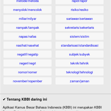
metode/metoda
rapot/rapor
menyolok/mencolok
risiko/resiko
miliar/milyar
sariawan/seriawan
nampak/tampak
sekretaris/sekertaris
napas/nafas
sistem/sistim
nasihat/nasehat
standarisasi/standardisasi
negatif/negatip
subjek/subyek
negeri/negri
teknik/tehnik
nomor/nomer
teknologi/tehnologi
november/nopember
zaman/jaman
✔ Tentang KBBI daring ini
Aplikasi Kamus Besar Bahasa Indonesia (KBBI) ini merupakan KBBI