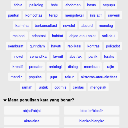
fobia
psikolog
hobi
abdomen
basis
sepupu
pantun
komoditas
terapi
mengoleksi
inisiatif
suvenir
karmina
berkonsultasi
novelet
absurd
monolog
rasional
adaptasi
habitat
abjad-atau-abjat
solilokui
semburat
gurindam
hayati
replikasi
kontras
polkadot
novel
senandika
favorit
abstrak
panik
toraks
kreatif
predator
antologi
dialog
membran
rajin
mandiri
populasi
jujur
tekun
aktivitas-atau-aktifitas
ramah
untuk
optimis
cerdas
mengelak
★ Mana penulisan kata yang benar?
abjad/abjat
biosfer/biosfir
akte/akta
blanko/blangko