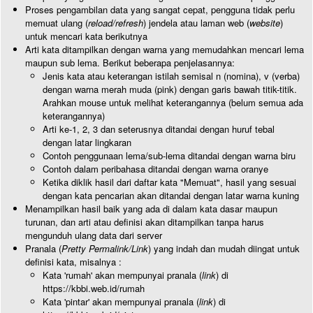
Proses pengambilan data yang sangat cepat, pengguna tidak perlu
memuat ulang (
reload/refresh
) jendela atau laman web (
website
)
untuk mencari kata berikutnya
Arti kata ditampilkan dengan warna yang memudahkan mencari lema
maupun sub lema. Berikut beberapa penjelasannya:
Jenis kata atau keterangan istilah semisal n (nomina), v (verba)
dengan warna merah muda (pink) dengan garis bawah titik-titik.
Arahkan mouse untuk melihat keterangannya (belum semua ada
keterangannya)
Arti ke-1, 2, 3 dan seterusnya ditandai dengan huruf tebal
dengan latar lingkaran
Contoh penggunaan lema/sub-lema ditandai dengan warna biru
Contoh dalam peribahasa ditandai dengan warna oranye
Ketika diklik hasil dari daftar kata "Memuat", hasil yang sesuai
dengan kata pencarian akan ditandai dengan latar warna kuning
Menampilkan hasil baik yang ada di dalam kata dasar maupun
turunan, dan arti atau definisi akan ditampilkan tanpa harus
mengunduh ulang data dari server
Pranala (
Pretty Permalink/Link
) yang indah dan mudah diingat untuk
definisi kata, misalnya :
Kata 'rumah' akan mempunyai pranala (
link
) di
https://kbbi.web.id/rumah
Kata 'pintar' akan mempunyai pranala (
link
) di