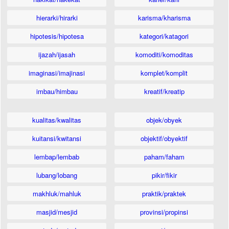
hierarki/hirarki
karisma/kharisma
hipotesis/hipotesa
kategori/katagori
ijazah/ijasah
komoditi/komoditas
imaginasi/imajinasi
komplet/komplit
imbau/himbau
kreatif/kreatip
kualitas/kwalitas
objek/obyek
kuitansi/kwitansi
objektif/obyektif
lembap/lembab
paham/faham
lubang/lobang
pikir/fikir
makhluk/mahluk
praktik/praktek
masjid/mesjid
provinsi/propinsi