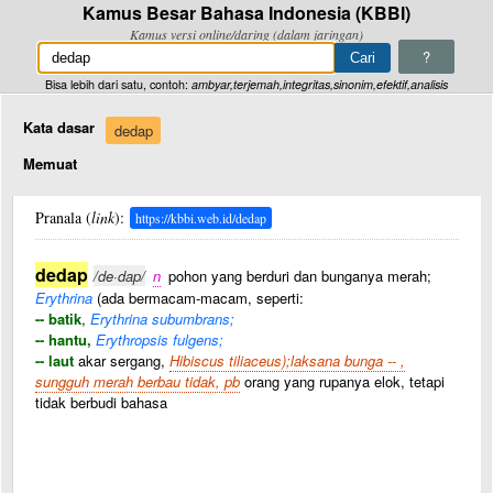
Kamus Besar Bahasa Indonesia (KBBI)
Kamus versi online/daring (dalam jaringan)
?
Bisa lebih dari satu, contoh:
ambyar,terjemah,integritas,sinonim,efektif,analisis
Kata dasar
dedap
Memuat
Pranala (
link
):
https://kbbi.web.id/dedap
dedap
/de·dap/
n
pohon yang berduri dan bunganya merah;
Erythrina
(ada bermacam-macam, seperti:
-- batik
,
Erythrina subumbrans;
-- hantu,
Erythropsis fulgens;
-- laut
akar sergang,
Hibiscus tiliaceus);laksana bunga -- ,
sungguh merah berbau tidak, pb
orang yang rupanya elok, tetapi
tidak berbudi bahasa