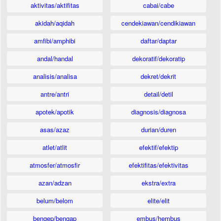
aktivitas/aktifitas
cabai/cabe
akidah/aqidah
cendekiawan/cendikiawan
amfibi/amphibi
daftar/daptar
andal/handal
dekoratif/dekoratip
analisis/analisa
dekret/dekrit
antre/antri
detail/detil
apotek/apotik
diagnosis/diagnosa
asas/azaz
durian/duren
atlet/atlit
efektif/efektip
atmosfer/atmosfir
efektifitas/efektivitas
azan/adzan
ekstra/extra
belum/belom
elite/elit
bengep/bengap
embus/hembus