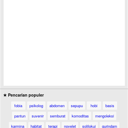
★ Pencarian populer
fobia
psikolog
abdomen
sepupu
hobi
basis
pantun
suvenir
semburat
komoditas
mengoleksi
karmina
habitat
terapi
novelet
solilokui
gurindam