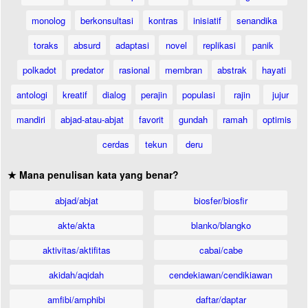
monolog
berkonsultasi
kontras
inisiatif
senandika
toraks
absurd
adaptasi
novel
replikasi
panik
polkadot
predator
rasional
membran
abstrak
hayati
antologi
kreatif
dialog
perajin
populasi
rajin
jujur
mandiri
abjad-atau-abjat
favorit
gundah
ramah
optimis
cerdas
tekun
deru
★ Mana penulisan kata yang benar?
abjad/abjat
biosfer/biosfir
akte/akta
blanko/blangko
aktivitas/aktifitas
cabai/cabe
akidah/aqidah
cendekiawan/cendikiawan
amfibi/amphibi
daftar/daptar