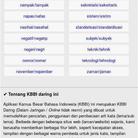
nampak/tampak
sekretaris/sekertaris
napas/nafas
sistem/sistim
nasihat/nasehat
standarisasi/standardisasi
negatif/negatip
subjek/subyek
negeri/negri
teknik/tehnik
nomor/nomer
teknologi/tehnologi
november/nopember
zaman/jaman
✔ Tentang KBBI daring ini
Aplikasi Kamus Besar Bahasa Indonesia (KBBI) ini merupakan KBBI
Daring (Dalam Jaringan /
Online
tidak resmi) yang dibuat untuk
memudahkan pencarian, penggunaan dan pembacaan arti kata (lema/sub
lema). Berbeda dengan beberapa situs web (laman/
website
) sejenis, kami
berusaha memberikan berbagai fitur lebih, seperti kecepatan akses,
tampilan dengan berbagai warna pembeda untuk jenis kata, tampilan