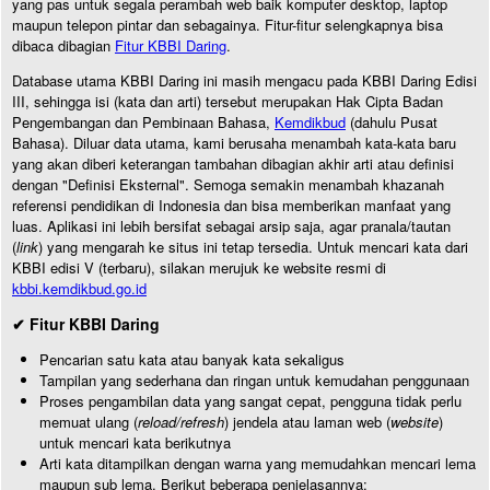
yang pas untuk segala perambah web baik komputer desktop, laptop
maupun telepon pintar dan sebagainya. Fitur-fitur selengkapnya bisa
dibaca dibagian
Fitur KBBI Daring
.
Database utama KBBI Daring ini masih mengacu pada KBBI Daring Edisi
III, sehingga isi (kata dan arti) tersebut merupakan Hak Cipta Badan
Pengembangan dan Pembinaan Bahasa,
Kemdikbud
(dahulu Pusat
Bahasa). Diluar data utama, kami berusaha menambah kata-kata baru
yang akan diberi keterangan tambahan dibagian akhir arti atau definisi
dengan "Definisi Eksternal". Semoga semakin menambah khazanah
referensi pendidikan di Indonesia dan bisa memberikan manfaat yang
luas. Aplikasi ini lebih bersifat sebagai arsip saja, agar pranala/tautan
(
link
) yang mengarah ke situs ini tetap tersedia. Untuk mencari kata dari
KBBI edisi V (terbaru), silakan merujuk ke website resmi di
kbbi.kemdikbud.go.id
✔ Fitur KBBI Daring
Pencarian satu kata atau banyak kata sekaligus
Tampilan yang sederhana dan ringan untuk kemudahan penggunaan
Proses pengambilan data yang sangat cepat, pengguna tidak perlu
memuat ulang (
reload/refresh
) jendela atau laman web (
website
)
untuk mencari kata berikutnya
Arti kata ditampilkan dengan warna yang memudahkan mencari lema
maupun sub lema. Berikut beberapa penjelasannya: