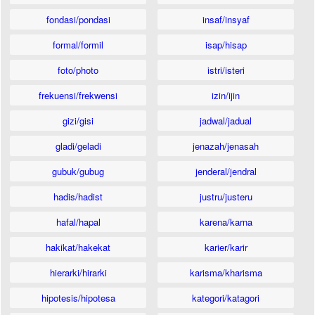
fondasi/pondasi
insaf/insyaf
formal/formil
isap/hisap
foto/photo
istri/isteri
frekuensi/frekwensi
izin/ijin
gizi/gisi
jadwal/jadual
gladi/geladi
jenazah/jenasah
gubuk/gubug
jenderal/jendral
hadis/hadist
justru/justeru
hafal/hapal
karena/karna
hakikat/hakekat
karier/karir
hierarki/hirarki
karisma/kharisma
hipotesis/hipotesa
kategori/katagori