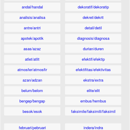
andal/handal
dekoratif/dekoratip
analisis/analisa
dekret/dekrit
antre/antri
detail/detil
apotek/apotik
diagnosis/diagnosa
asas/azaz
durian/duren
atlet/atlit
efektif/efektip
atmosfer/atmosfir
efektifitas/efektivitas
azan/adzan
ekstra/extra
belum/belom
elite/elit
bengep/bengap
embus/hembus
besok/esok
faksimile/faksimili/faksimil
februari/pebruari
indera/indra