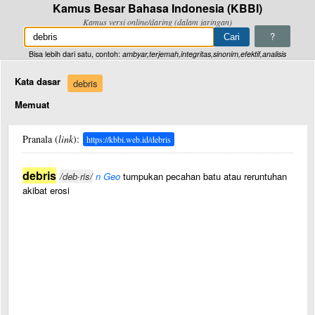
Kamus Besar Bahasa Indonesia (KBBI)
Kamus versi online/daring (dalam jaringan)
?
Bisa lebih dari satu, contoh:
ambyar,terjemah,integritas,sinonim,efektif,analisis
Kata dasar
debris
Memuat
Pranala (
link
):
https://kbbi.web.id/debris
debris
/deb·ris/
n Geo
tumpukan pecahan batu atau reruntuhan
akibat erosi