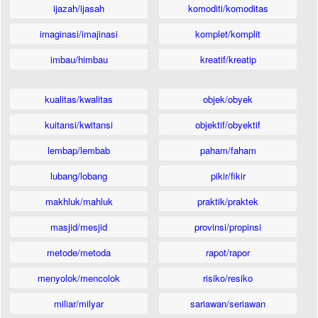
ijazah/ijasah
komoditi/komoditas
imaginasi/imajinasi
komplet/komplit
imbau/himbau
kreatif/kreatip
kualitas/kwalitas
objek/obyek
kuitansi/kwitansi
objektif/obyektif
lembap/lembab
paham/faham
lubang/lobang
pikir/fikir
makhluk/mahluk
praktik/praktek
masjid/mesjid
provinsi/propinsi
metode/metoda
rapot/rapor
menyolok/mencolok
risiko/resiko
miliar/milyar
sariawan/seriawan