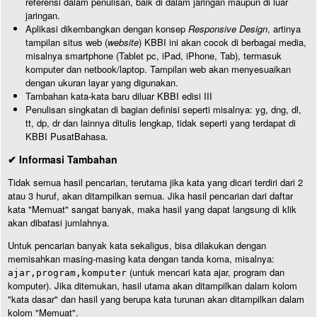
referensi dalam penulisan, baik di dalam jaringan maupun di luar
jaringan.
Aplikasi dikembangkan dengan konsep
Responsive Design
, artinya
tampilan situs web (
website
) KBBI ini akan cocok di berbagai media,
misalnya smartphone (Tablet pc, iPad, iPhone, Tab), termasuk
komputer dan netbook/laptop. Tampilan web akan menyesuaikan
dengan ukuran layar yang digunakan.
Tambahan kata-kata baru diluar KBBI edisi III
Penulisan singkatan di bagian definisi seperti misalnya: yg, dng, dl,
tt, dp, dr dan lainnya ditulis lengkap, tidak seperti yang terdapat di
KBBI PusatBahasa.
✔ Informasi Tambahan
Tidak semua hasil pencarian, terutama jika kata yang dicari terdiri dari 2
atau 3 huruf, akan ditampilkan semua. Jika hasil pencarian dari daftar
kata "Memuat" sangat banyak, maka hasil yang dapat langsung di klik
akan dibatasi jumlahnya.
Untuk pencarian banyak kata sekaligus, bisa dilakukan dengan
memisahkan masing-masing kata dengan tanda koma, misalnya:
(untuk mencari kata ajar, program dan
ajar,program,komputer
komputer). Jika ditemukan, hasil utama akan ditampilkan dalam kolom
"kata dasar" dan hasil yang berupa kata turunan akan ditampilkan dalam
kolom "Memuat".