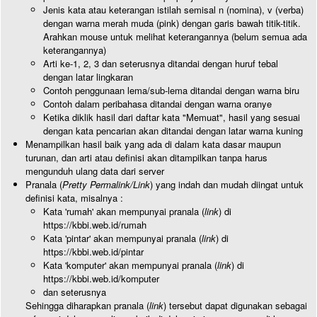
Jenis kata atau keterangan istilah semisal n (nomina), v (verba)
dengan warna merah muda (pink) dengan garis bawah titik-titik.
Arahkan mouse untuk melihat keterangannya (belum semua ada
keterangannya)
Arti ke-1, 2, 3 dan seterusnya ditandai dengan huruf tebal
dengan latar lingkaran
Contoh penggunaan lema/sub-lema ditandai dengan warna biru
Contoh dalam peribahasa ditandai dengan warna oranye
Ketika diklik hasil dari daftar kata "Memuat", hasil yang sesuai
dengan kata pencarian akan ditandai dengan latar warna kuning
Menampilkan hasil baik yang ada di dalam kata dasar maupun
turunan, dan arti atau definisi akan ditampilkan tanpa harus
mengunduh ulang data dari server
Pranala (
Pretty Permalink/Link
) yang indah dan mudah diingat untuk
definisi kata, misalnya :
Kata 'rumah' akan mempunyai pranala (
link
) di
https://kbbi.web.id/rumah
Kata 'pintar' akan mempunyai pranala (
link
) di
https://kbbi.web.id/pintar
Kata 'komputer' akan mempunyai pranala (
link
) di
https://kbbi.web.id/komputer
dan seterusnya
Sehingga diharapkan pranala (
link
) tersebut dapat digunakan sebagai