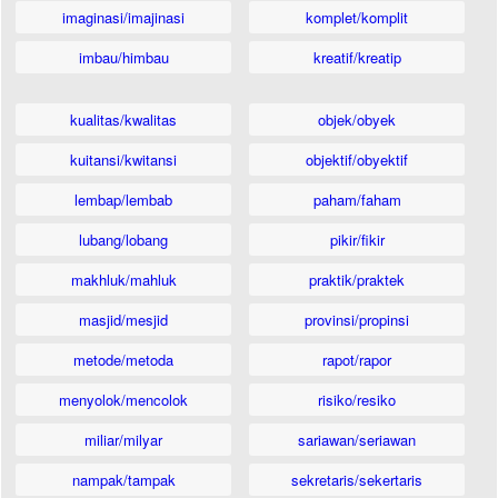
imaginasi/imajinasi
komplet/komplit
imbau/himbau
kreatif/kreatip
kualitas/kwalitas
objek/obyek
kuitansi/kwitansi
objektif/obyektif
lembap/lembab
paham/faham
lubang/lobang
pikir/fikir
makhluk/mahluk
praktik/praktek
masjid/mesjid
provinsi/propinsi
metode/metoda
rapot/rapor
menyolok/mencolok
risiko/resiko
miliar/milyar
sariawan/seriawan
nampak/tampak
sekretaris/sekertaris