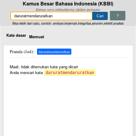
Kamus Besar Bahasa Indonesia (KBBI)
Kamus versi online/daring (dalam jaringan)
?
Bisa lebih dari satu, contoh:
ambyar,terjemah,integritas,sinonim,efektif,analisis
Kata dasar
Memuat
Pranala (
link
):
daruratmendaruratkan
Maaf, tidak ditemukan kata yang dicari
Anda mencari kata
daruratmendaruratkan