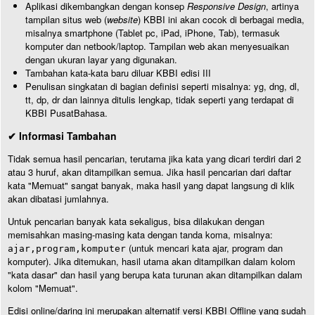
Aplikasi dikembangkan dengan konsep
Responsive Design
, artinya
tampilan situs web (
website
) KBBI ini akan cocok di berbagai media,
misalnya smartphone (Tablet pc, iPad, iPhone, Tab), termasuk
komputer dan netbook/laptop. Tampilan web akan menyesuaikan
dengan ukuran layar yang digunakan.
Tambahan kata-kata baru diluar KBBI edisi III
Penulisan singkatan di bagian definisi seperti misalnya: yg, dng, dl,
tt, dp, dr dan lainnya ditulis lengkap, tidak seperti yang terdapat di
KBBI PusatBahasa.
✔ Informasi Tambahan
Tidak semua hasil pencarian, terutama jika kata yang dicari terdiri dari 2
atau 3 huruf, akan ditampilkan semua. Jika hasil pencarian dari daftar
kata "Memuat" sangat banyak, maka hasil yang dapat langsung di klik
akan dibatasi jumlahnya.
Untuk pencarian banyak kata sekaligus, bisa dilakukan dengan
memisahkan masing-masing kata dengan tanda koma, misalnya:
(untuk mencari kata ajar, program dan
ajar,program,komputer
komputer). Jika ditemukan, hasil utama akan ditampilkan dalam kolom
"kata dasar" dan hasil yang berupa kata turunan akan ditampilkan dalam
kolom "Memuat".
Edisi online/daring ini merupakan alternatif versi KBBI Offline yang sudah