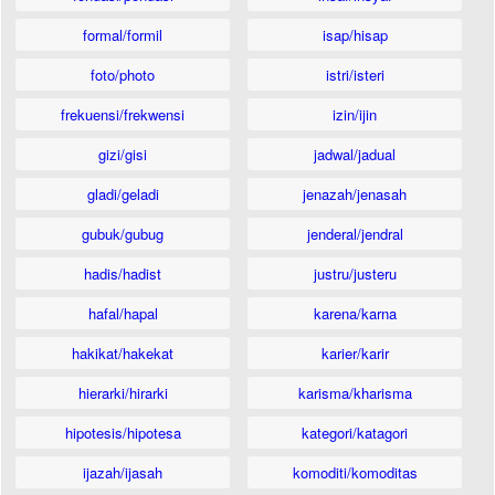
formal/formil
isap/hisap
foto/photo
istri/isteri
frekuensi/frekwensi
izin/ijin
gizi/gisi
jadwal/jadual
gladi/geladi
jenazah/jenasah
gubuk/gubug
jenderal/jendral
hadis/hadist
justru/justeru
hafal/hapal
karena/karna
hakikat/hakekat
karier/karir
hierarki/hirarki
karisma/kharisma
hipotesis/hipotesa
kategori/katagori
ijazah/ijasah
komoditi/komoditas