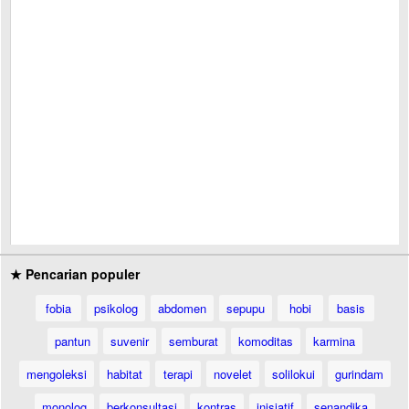
★ Pencarian populer
fobia
psikolog
abdomen
sepupu
hobi
basis
pantun
suvenir
semburat
komoditas
karmina
mengoleksi
habitat
terapi
novelet
solilokui
gurindam
monolog
berkonsultasi
kontras
inisiatif
senandika