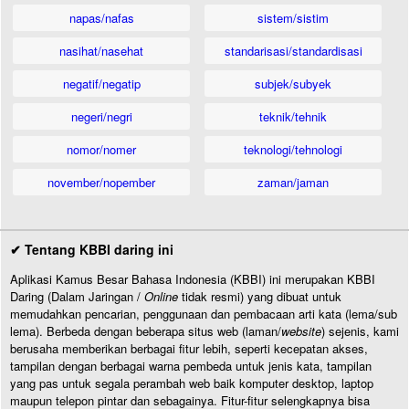
napas/nafas
sistem/sistim
nasihat/nasehat
standarisasi/standardisasi
negatif/negatip
subjek/subyek
negeri/negri
teknik/tehnik
nomor/nomer
teknologi/tehnologi
november/nopember
zaman/jaman
✔ Tentang KBBI daring ini
Aplikasi Kamus Besar Bahasa Indonesia (KBBI) ini merupakan KBBI
Daring (Dalam Jaringan /
Online
tidak resmi) yang dibuat untuk
memudahkan pencarian, penggunaan dan pembacaan arti kata (lema/sub
lema). Berbeda dengan beberapa situs web (laman/
website
) sejenis, kami
berusaha memberikan berbagai fitur lebih, seperti kecepatan akses,
tampilan dengan berbagai warna pembeda untuk jenis kata, tampilan
yang pas untuk segala perambah web baik komputer desktop, laptop
maupun telepon pintar dan sebagainya. Fitur-fitur selengkapnya bisa