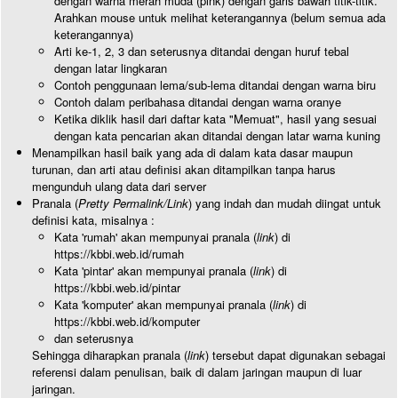
dengan warna merah muda (pink) dengan garis bawah titik-titik.
Arahkan mouse untuk melihat keterangannya (belum semua ada
keterangannya)
Arti ke-1, 2, 3 dan seterusnya ditandai dengan huruf tebal
dengan latar lingkaran
Contoh penggunaan lema/sub-lema ditandai dengan warna biru
Contoh dalam peribahasa ditandai dengan warna oranye
Ketika diklik hasil dari daftar kata "Memuat", hasil yang sesuai
dengan kata pencarian akan ditandai dengan latar warna kuning
Menampilkan hasil baik yang ada di dalam kata dasar maupun
turunan, dan arti atau definisi akan ditampilkan tanpa harus
mengunduh ulang data dari server
Pranala (
Pretty Permalink/Link
) yang indah dan mudah diingat untuk
definisi kata, misalnya :
Kata 'rumah' akan mempunyai pranala (
link
) di
https://kbbi.web.id/rumah
Kata 'pintar' akan mempunyai pranala (
link
) di
https://kbbi.web.id/pintar
Kata 'komputer' akan mempunyai pranala (
link
) di
https://kbbi.web.id/komputer
dan seterusnya
Sehingga diharapkan pranala (
link
) tersebut dapat digunakan sebagai
referensi dalam penulisan, baik di dalam jaringan maupun di luar
jaringan.