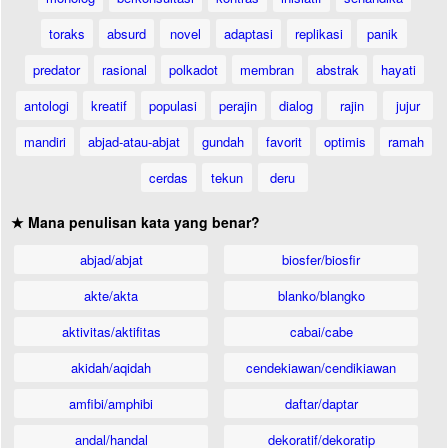
toraks
absurd
novel
adaptasi
replikasi
panik
predator
rasional
polkadot
membran
abstrak
hayati
antologi
kreatif
populasi
perajin
dialog
rajin
jujur
mandiri
abjad-atau-abjat
gundah
favorit
optimis
ramah
cerdas
tekun
deru
★ Mana penulisan kata yang benar?
abjad/abjat
biosfer/biosfir
akte/akta
blanko/blangko
aktivitas/aktifitas
cabai/cabe
akidah/aqidah
cendekiawan/cendikiawan
amfibi/amphibi
daftar/daptar
andal/handal
dekoratif/dekoratip