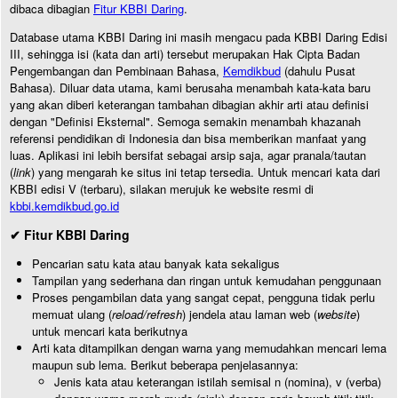
dibaca dibagian
Fitur KBBI Daring
.
Database utama KBBI Daring ini masih mengacu pada KBBI Daring Edisi
III, sehingga isi (kata dan arti) tersebut merupakan Hak Cipta Badan
Pengembangan dan Pembinaan Bahasa,
Kemdikbud
(dahulu Pusat
Bahasa). Diluar data utama, kami berusaha menambah kata-kata baru
yang akan diberi keterangan tambahan dibagian akhir arti atau definisi
dengan "Definisi Eksternal". Semoga semakin menambah khazanah
referensi pendidikan di Indonesia dan bisa memberikan manfaat yang
luas. Aplikasi ini lebih bersifat sebagai arsip saja, agar pranala/tautan
(
link
) yang mengarah ke situs ini tetap tersedia. Untuk mencari kata dari
KBBI edisi V (terbaru), silakan merujuk ke website resmi di
kbbi.kemdikbud.go.id
✔ Fitur KBBI Daring
Pencarian satu kata atau banyak kata sekaligus
Tampilan yang sederhana dan ringan untuk kemudahan penggunaan
Proses pengambilan data yang sangat cepat, pengguna tidak perlu
memuat ulang (
reload/refresh
) jendela atau laman web (
website
)
untuk mencari kata berikutnya
Arti kata ditampilkan dengan warna yang memudahkan mencari lema
maupun sub lema. Berikut beberapa penjelasannya:
Jenis kata atau keterangan istilah semisal n (nomina), v (verba)