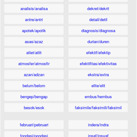
analisis/analisa
dekret/dekrit
antre/antri
detail/detil
apotek/apotik
diagnosis/diagnosa
asas/azaz
durian/duren
atlet/atlit
efektif/efektip
atmosfer/atmosfir
efektifitas/efektivitas
azan/adzan
ekstra/extra
belum/belom
elite/elit
bengep/bengap
embus/hembus
besok/esok
faksimile/faksimili/faksimil
februari/pebruari
indera/indra
fondasi/pondasi
insaf/insyaf