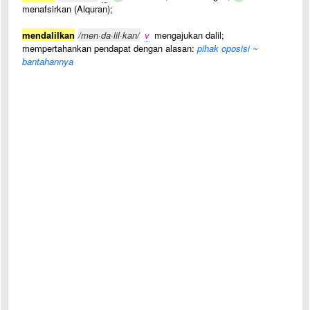
menafsirkan (Alquran);
mendalilkan
/men·da·lil·kan/
v
mengajukan dalil;
mempertahankan pendapat dengan alasan:
pihak oposisi ~
bantahannya