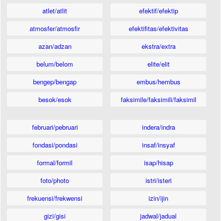
atlet/atlit
efektif/efektip
atmosfer/atmosfir
efektifitas/efektivitas
azan/adzan
ekstra/extra
belum/belom
elite/elit
bengep/bengap
embus/hembus
besok/esok
faksimile/faksimili/faksimil
februari/pebruari
indera/indra
fondasi/pondasi
insaf/insyaf
formal/formil
isap/hisap
foto/photo
istri/isteri
frekuensi/frekwensi
izin/ijin
gizi/gisi
jadwal/jadual