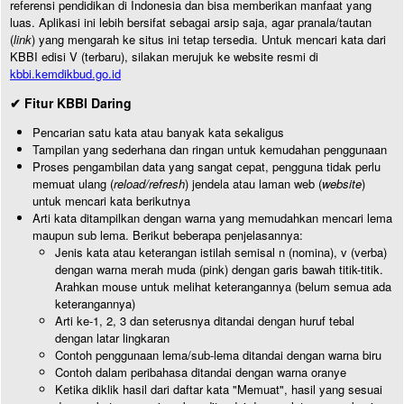
referensi pendidikan di Indonesia dan bisa memberikan manfaat yang
luas. Aplikasi ini lebih bersifat sebagai arsip saja, agar pranala/tautan
(
link
) yang mengarah ke situs ini tetap tersedia. Untuk mencari kata dari
KBBI edisi V (terbaru), silakan merujuk ke website resmi di
kbbi.kemdikbud.go.id
✔ Fitur KBBI Daring
Pencarian satu kata atau banyak kata sekaligus
Tampilan yang sederhana dan ringan untuk kemudahan penggunaan
Proses pengambilan data yang sangat cepat, pengguna tidak perlu
memuat ulang (
reload/refresh
) jendela atau laman web (
website
)
untuk mencari kata berikutnya
Arti kata ditampilkan dengan warna yang memudahkan mencari lema
maupun sub lema. Berikut beberapa penjelasannya:
Jenis kata atau keterangan istilah semisal n (nomina), v (verba)
dengan warna merah muda (pink) dengan garis bawah titik-titik.
Arahkan mouse untuk melihat keterangannya (belum semua ada
keterangannya)
Arti ke-1, 2, 3 dan seterusnya ditandai dengan huruf tebal
dengan latar lingkaran
Contoh penggunaan lema/sub-lema ditandai dengan warna biru
Contoh dalam peribahasa ditandai dengan warna oranye
Ketika diklik hasil dari daftar kata "Memuat", hasil yang sesuai