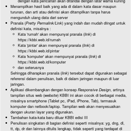
dengan kata pencarian akan ditandai dengan latar warna kuning
Menampilkan hasil baik yang ada di dalam kata dasar maupun
turunan, dan arti atau definisi akan ditampilkan tanpa harus
mengunduh ulang data dari server
Pranala (
Pretty Permalink/Link
) yang indah dan mudah diingat untuk
definisi kata, misalnya :
Kata 'rumah' akan mempunyai pranala (
link
) di
https://kbbi.web.id/rumah
Kata 'pintar' akan mempunyai pranala (
link
) di
https://kbbi.web.id/pintar
Kata 'komputer' akan mempunyai pranala (
link
) di
https://kbbi.web.id/komputer
dan seterusnya
Sehingga diharapkan pranala (
link
) tersebut dapat digunakan sebagai
referensi dalam penulisan, baik di dalam jaringan maupun di luar
jaringan.
Aplikasi dikembangkan dengan konsep
Responsive Design
, artinya
tampilan situs web (
website
) KBBI ini akan cocok di berbagai media,
misalnya smartphone (Tablet pc, iPad, iPhone, Tab), termasuk
komputer dan netbook/laptop. Tampilan web akan menyesuaikan
dengan ukuran layar yang digunakan.
Tambahan kata-kata baru diluar KBBI edisi III
Penulisan singkatan di bagian definisi seperti misalnya: yg, dng, dl,
tt, dp, dr dan lainnya ditulis lengkap, tidak seperti yang terdapat di