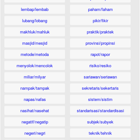
lembap/lembab
paham/faham
lubang/lobang
pikir/fikir
makhluk/mahluk
praktik/praktek
masjid/mesjid
provinsi/propinsi
metode/metoda
rapot/rapor
menyolok/mencolok
risiko/resiko
miliar/milyar
sariawan/seriawan
nampak/tampak
sekretaris/sekertaris
napas/nafas
sistem/sistim
nasihat/nasehat
standarisasi/standardisasi
negatif/negatip
subjek/subyek
negeri/negri
teknik/tehnik