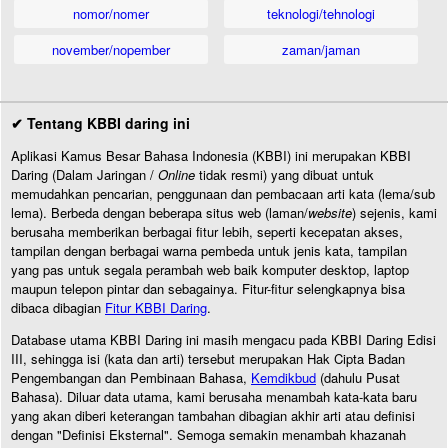
nomor/nomer
teknologi/tehnologi
november/nopember
zaman/jaman
✔ Tentang KBBI daring ini
Aplikasi Kamus Besar Bahasa Indonesia (KBBI) ini merupakan KBBI
Daring (Dalam Jaringan /
Online
tidak resmi) yang dibuat untuk
memudahkan pencarian, penggunaan dan pembacaan arti kata (lema/sub
lema). Berbeda dengan beberapa situs web (laman/
website
) sejenis, kami
berusaha memberikan berbagai fitur lebih, seperti kecepatan akses,
tampilan dengan berbagai warna pembeda untuk jenis kata, tampilan
yang pas untuk segala perambah web baik komputer desktop, laptop
maupun telepon pintar dan sebagainya. Fitur-fitur selengkapnya bisa
dibaca dibagian
Fitur KBBI Daring
.
Database utama KBBI Daring ini masih mengacu pada KBBI Daring Edisi
III, sehingga isi (kata dan arti) tersebut merupakan Hak Cipta Badan
Pengembangan dan Pembinaan Bahasa,
Kemdikbud
(dahulu Pusat
Bahasa). Diluar data utama, kami berusaha menambah kata-kata baru
yang akan diberi keterangan tambahan dibagian akhir arti atau definisi
dengan "Definisi Eksternal". Semoga semakin menambah khazanah