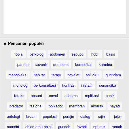
★ Pencarian populer
fobia
psikolog
abdomen
sepupu
hobi
basis
pantun
suvenir
semburat
komoditas
karmina
mengoleksi
habitat
terapi
novelet
solilokui
gurindam
monolog
berkonsultasi
kontras
inisiatif
senandika
toraks
absurd
novel
adaptasi
replikasi
panik
predator
rasional
polkadot
membran
abstrak
hayati
antologi
kreatif
populasi
perajin
dialog
rajin
jujur
mandiri
abjad-atau-abjat
gundah
favorit
optimis
ramah