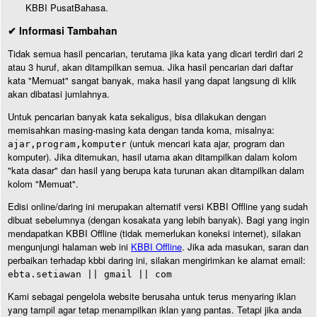
KBBI PusatBahasa.
✔ Informasi Tambahan
Tidak semua hasil pencarian, terutama jika kata yang dicari terdiri dari 2
atau 3 huruf, akan ditampilkan semua. Jika hasil pencarian dari daftar
kata "Memuat" sangat banyak, maka hasil yang dapat langsung di klik
akan dibatasi jumlahnya.
Untuk pencarian banyak kata sekaligus, bisa dilakukan dengan
memisahkan masing-masing kata dengan tanda koma, misalnya:
(untuk mencari kata ajar, program dan
ajar,program,komputer
komputer). Jika ditemukan, hasil utama akan ditampilkan dalam kolom
"kata dasar" dan hasil yang berupa kata turunan akan ditampilkan dalam
kolom "Memuat".
Edisi online/daring ini merupakan alternatif versi KBBI Offline yang sudah
dibuat sebelumnya (dengan kosakata yang lebih banyak). Bagi yang ingin
mendapatkan KBBI Offline (tidak memerlukan koneksi internet), silakan
mengunjungi halaman web ini
KBBI Offline
. Jika ada masukan, saran dan
perbaikan terhadap kbbi daring ini, silakan mengirimkan ke alamat email:
ebta.setiawan || gmail || com
Kami sebagai pengelola website berusaha untuk terus menyaring iklan
yang tampil agar tetap menampilkan iklan yang pantas. Tetapi jika anda