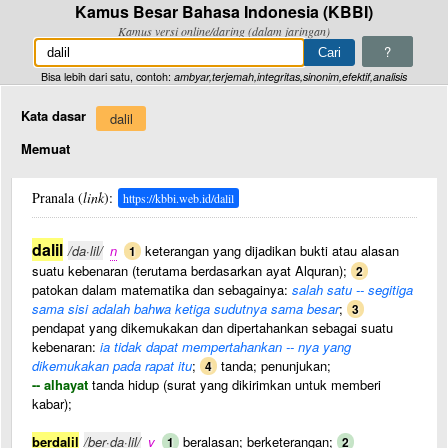
Kamus Besar Bahasa Indonesia (KBBI)
Kamus versi online/daring (dalam jaringan)
?
Bisa lebih dari satu, contoh:
ambyar,terjemah,integritas,sinonim,efektif,analisis
Kata dasar
dalil
Memuat
Pranala (
link
):
https://kbbi.web.id/dalil
dalil
/da·lil/
n
keterangan yang dijadikan bukti atau alasan
1
suatu kebenaran (terutama berdasarkan ayat Alquran);
2
patokan dalam matematika dan sebagainya:
salah satu -- segitiga
sama sisi adalah bahwa ketiga sudutnya sama besar
;
3
pendapat yang dikemukakan dan dipertahankan sebagai suatu
kebenaran:
ia tidak dapat mempertahankan -- nya yang
dikemukakan pada rapat itu
;
tanda; penunjukan;
4
-- alhayat
tanda hidup (surat yang dikirimkan untuk memberi
kabar);
berdalil
/ber·da·lil/
v
beralasan; berketerangan;
1
2