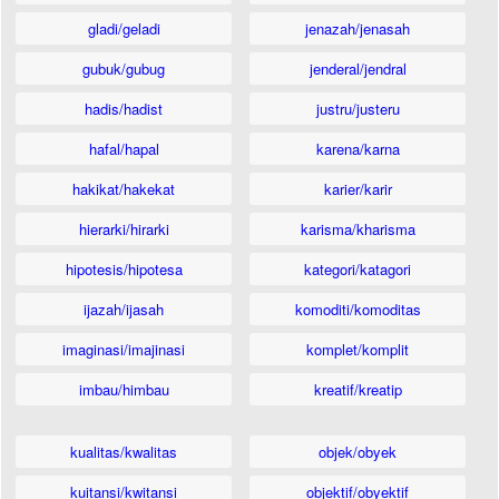
gladi/geladi
jenazah/jenasah
gubuk/gubug
jenderal/jendral
hadis/hadist
justru/justeru
hafal/hapal
karena/karna
hakikat/hakekat
karier/karir
hierarki/hirarki
karisma/kharisma
hipotesis/hipotesa
kategori/katagori
ijazah/ijasah
komoditi/komoditas
imaginasi/imajinasi
komplet/komplit
imbau/himbau
kreatif/kreatip
kualitas/kwalitas
objek/obyek
kuitansi/kwitansi
objektif/obyektif