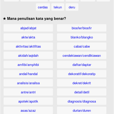
cerdas
tekun
deru
★ Mana penulisan kata yang benar?
abjad/abjat
biosfer/biosfir
akte/akta
blanko/blangko
aktivitas/aktifitas
cabai/cabe
akidah/aqidah
cendekiawan/cendikiawan
amfibi/amphibi
daftar/daptar
andal/handal
dekoratif/dekoratip
analisis/analisa
dekret/dekrit
antre/antri
detail/detil
apotek/apotik
diagnosis/diagnosa
asas/azaz
durian/duren