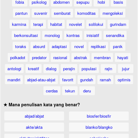
fobia
psikolog
abdomen
sepupu
hobi
basis
pantun
suvenir
semburat
komoditas
mengoleksi
karmina
terapi
habitat
novelet
solilokui
gurindam
berkonsultasi
monolog
kontras
inisiatif
senandika
toraks
absurd
adaptasi
novel
replikasi
panik
polkadot
predator
rasional
abstrak
membran
hayati
antologi
kreatif
dialog
perajin
populasi
rajin
jujur
mandiri
abjad-atau-abjat
favorit
gundah
ramah
optimis
cerdas
tekun
deru
★ Mana penulisan kata yang benar?
abjad/abjat
biosfer/biosfir
akte/akta
blanko/blangko