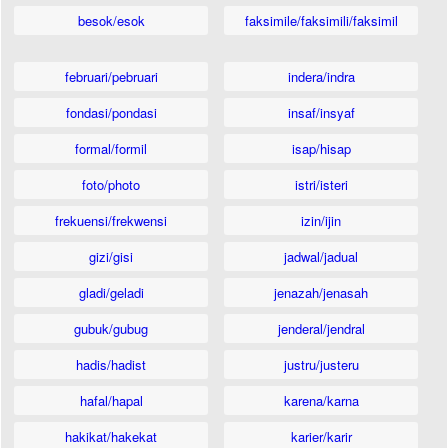
besok/esok
faksimile/faksimili/faksimil
februari/pebruari
indera/indra
fondasi/pondasi
insaf/insyaf
formal/formil
isap/hisap
foto/photo
istri/isteri
frekuensi/frekwensi
izin/ijin
gizi/gisi
jadwal/jadual
gladi/geladi
jenazah/jenasah
gubuk/gubug
jenderal/jendral
hadis/hadist
justru/justeru
hafal/hapal
karena/karna
hakikat/hakekat
karier/karir