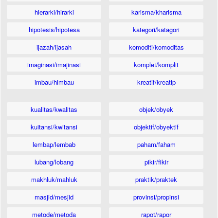
hierarki/hirarki
karisma/kharisma
hipotesis/hipotesa
kategori/katagori
ijazah/ijasah
komoditi/komoditas
imaginasi/imajinasi
komplet/komplit
imbau/himbau
kreatif/kreatip
kualitas/kwalitas
objek/obyek
kuitansi/kwitansi
objektif/obyektif
lembap/lembab
paham/faham
lubang/lobang
pikir/fikir
makhluk/mahluk
praktik/praktek
masjid/mesjid
provinsi/propinsi
metode/metoda
rapot/rapor