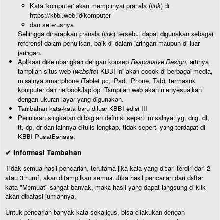
Kata 'komputer' akan mempunyai pranala (
link
) di
https://kbbi.web.id/komputer
dan seterusnya
Sehingga diharapkan pranala (
link
) tersebut dapat digunakan sebagai
referensi dalam penulisan, baik di dalam jaringan maupun di luar
jaringan.
Aplikasi dikembangkan dengan konsep
Responsive Design
, artinya
tampilan situs web (
website
) KBBI ini akan cocok di berbagai media,
misalnya smartphone (Tablet pc, iPad, iPhone, Tab), termasuk
komputer dan netbook/laptop. Tampilan web akan menyesuaikan
dengan ukuran layar yang digunakan.
Tambahan kata-kata baru diluar KBBI edisi III
Penulisan singkatan di bagian definisi seperti misalnya: yg, dng, dl,
tt, dp, dr dan lainnya ditulis lengkap, tidak seperti yang terdapat di
KBBI PusatBahasa.
✔ Informasi Tambahan
Tidak semua hasil pencarian, terutama jika kata yang dicari terdiri dari 2
atau 3 huruf, akan ditampilkan semua. Jika hasil pencarian dari daftar
kata "Memuat" sangat banyak, maka hasil yang dapat langsung di klik
akan dibatasi jumlahnya.
Untuk pencarian banyak kata sekaligus, bisa dilakukan dengan