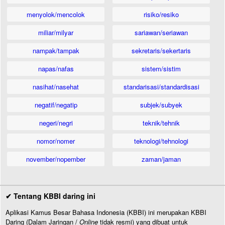
menyolok/mencolok
risiko/resiko
miliar/milyar
sariawan/seriawan
nampak/tampak
sekretaris/sekertaris
napas/nafas
sistem/sistim
nasihat/nasehat
standarisasi/standardisasi
negatif/negatip
subjek/subyek
negeri/negri
teknik/tehnik
nomor/nomer
teknologi/tehnologi
november/nopember
zaman/jaman
✔ Tentang KBBI daring ini
Aplikasi Kamus Besar Bahasa Indonesia (KBBI) ini merupakan KBBI
Daring (Dalam Jaringan /
Online
tidak resmi) yang dibuat untuk