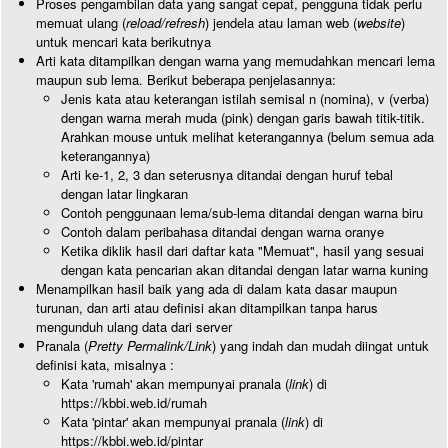
Proses pengambilan data yang sangat cepat, pengguna tidak perlu
memuat ulang (
reload/refresh
) jendela atau laman web (
website
)
untuk mencari kata berikutnya
Arti kata ditampilkan dengan warna yang memudahkan mencari lema
maupun sub lema. Berikut beberapa penjelasannya:
Jenis kata atau keterangan istilah semisal n (nomina), v (verba)
dengan warna merah muda (pink) dengan garis bawah titik-titik.
Arahkan mouse untuk melihat keterangannya (belum semua ada
keterangannya)
Arti ke-1, 2, 3 dan seterusnya ditandai dengan huruf tebal
dengan latar lingkaran
Contoh penggunaan lema/sub-lema ditandai dengan warna biru
Contoh dalam peribahasa ditandai dengan warna oranye
Ketika diklik hasil dari daftar kata "Memuat", hasil yang sesuai
dengan kata pencarian akan ditandai dengan latar warna kuning
Menampilkan hasil baik yang ada di dalam kata dasar maupun
turunan, dan arti atau definisi akan ditampilkan tanpa harus
mengunduh ulang data dari server
Pranala (
Pretty Permalink/Link
) yang indah dan mudah diingat untuk
definisi kata, misalnya :
Kata 'rumah' akan mempunyai pranala (
link
) di
https://kbbi.web.id/rumah
Kata 'pintar' akan mempunyai pranala (
link
) di
https://kbbi.web.id/pintar