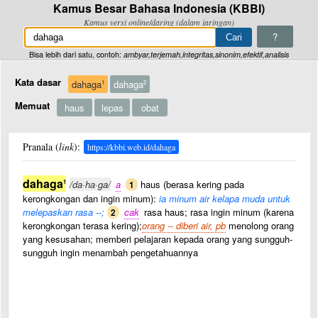
Kamus Besar Bahasa Indonesia (KBBI)
Kamus versi online/daring (dalam jaringan)
?
Bisa lebih dari satu, contoh:
ambyar,terjemah,integritas,sinonim,efektif,analisis
Kata dasar
dahaga
dahaga
1
2
Memuat
haus
lepas
obat
Pranala (
link
):
https://kbbi.web.id/dahaga
dahaga
1
/da·ha·ga/
a
haus (berasa kering pada
1
kerongkongan dan ingin minum):
ia minum air kelapa muda untuk
melepaskan rasa --;
cak
rasa haus; rasa ingin minum (karena
2
kerongkongan terasa kering);
orang -- diberi air, pb
menolong orang
yang kesusahan; memberi pelajaran kepada orang yang sungguh-
sungguh ingin menambah pengetahuannya