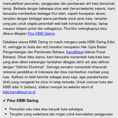
memudahkan pencarian, penggunaan dan pembacaan arti kata (lema/sub
lema). Berbeda dengan beberapa situs web (laman/
website
) sejenis, kami
berusaha memberikan berbagai fitur lebih, seperti kecepatan akses,
tampilan dengan berbagai warna pembeda untuk jenis kata, tampilan
yang pas untuk segala perambah web baik komputer desktop, laptop
maupun telepon pintar dan sebagainya. Fitur-fitur selengkapnya bisa
dibaca dibagian
Fitur KBBI Daring
.
Database utama KBBI Daring ini masih mengacu pada KBBI Daring Edisi
III, sehingga isi (kata dan arti) tersebut merupakan Hak Cipta Badan
Pengembangan dan Pembinaan Bahasa,
Kemdikbud
(dahulu Pusat
Bahasa). Diluar data utama, kami berusaha menambah kata-kata baru
yang akan diberi keterangan tambahan dibagian akhir arti atau definisi
dengan "Definisi Eksternal". Semoga semakin menambah khazanah
referensi pendidikan di Indonesia dan bisa memberikan manfaat yang
luas. Aplikasi ini lebih bersifat sebagai arsip saja, agar pranala/tautan
(
link
) yang mengarah ke situs ini tetap tersedia. Untuk mencari kata dari
KBBI edisi V (terbaru), silakan merujuk ke website resmi di
kbbi.kemdikbud.go.id
✔ Fitur KBBI Daring
Pencarian satu kata atau banyak kata sekaligus
Tampilan yang sederhana dan ringan untuk kemudahan penggunaan