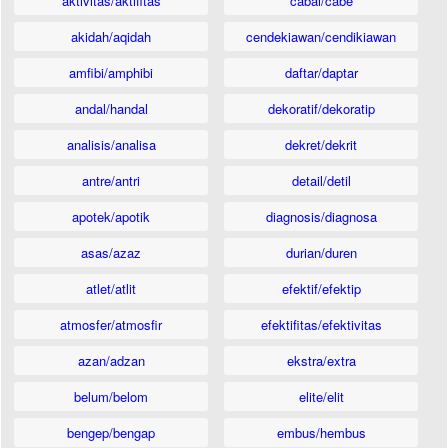
aktivitas/aktifitas
cabai/cabe
akidah/aqidah
cendekiawan/cendikiawan
amfibi/amphibi
daftar/daptar
andal/handal
dekoratif/dekoratip
analisis/analisa
dekret/dekrit
antre/antri
detail/detil
apotek/apotik
diagnosis/diagnosa
asas/azaz
durian/duren
atlet/atlit
efektif/efektip
atmosfer/atmosfir
efektifitas/efektivitas
azan/adzan
ekstra/extra
belum/belom
elite/elit
bengep/bengap
embus/hembus