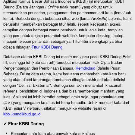
Aplikasi Kamus Besar Bahasa Indonesia (KBBI) ini merupakan KBBI
Daring (Dalam Jaringan /
Online
tidak resmi) yang dibuat untuk
memudahkan pencarian, penggunaan dan pembacaan arti kata (lema/sub
lema). Berbeda dengan beberapa situs web (laman/
website
) sejenis, kami
berusaha memberikan berbagai fitur lebih, seperti kecepatan akses,
tampilan dengan berbagai warna pembeda untuk jenis kata, tampilan
yang pas untuk segala perambah web baik komputer desktop, laptop
maupun telepon pintar dan sebagainya. Fitur-fitur selengkapnya bisa
dibaca dibagian
Fitur KBBI Daring
.
Database utama KBBI Daring ini masih mengacu pada KBBI Daring Edisi
III, sehingga isi (kata dan arti) tersebut merupakan Hak Cipta Badan
Pengembangan dan Pembinaan Bahasa,
Kemdikbud
(dahulu Pusat
Bahasa). Diluar data utama, kami berusaha menambah kata-kata baru
yang akan diberi keterangan tambahan dibagian akhir arti atau definisi
dengan "Definisi Eksternal". Semoga semakin menambah khazanah
referensi pendidikan di Indonesia dan bisa memberikan manfaat yang
luas. Aplikasi ini lebih bersifat sebagai arsip saja, agar pranala/tautan
(
link
) yang mengarah ke situs ini tetap tersedia. Untuk mencari kata dari
KBBI edisi V (terbaru), silakan merujuk ke website resmi di
kbbi.kemdikbud.go.id
✔ Fitur KBBI Daring
Pencarian satu kata atau banyak kata sekaligus