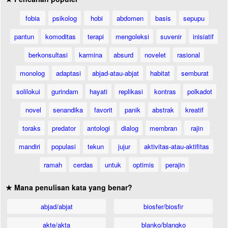
fobia
psikolog
hobi
abdomen
basis
sepupu
pantun
komoditas
terapi
mengoleksi
suvenir
inisiatif
berkonsultasi
karmina
absurd
novelet
rasional
monolog
adaptasi
abjad-atau-abjat
habitat
semburat
solilokui
gurindam
hayati
replikasi
kontras
polkadot
novel
senandika
favorit
panik
abstrak
kreatif
toraks
predator
antologi
dialog
membran
rajin
mandiri
populasi
tekun
jujur
aktivitas-atau-aktifitas
ramah
cerdas
untuk
optimis
perajin
★ Mana penulisan kata yang benar?
abjad/abjat
biosfer/biosfir
akte/akta
blanko/blangko