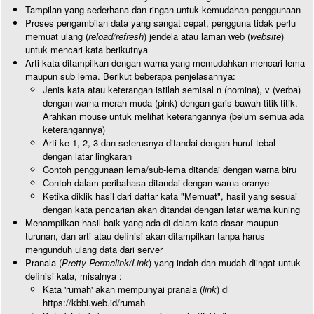
Tampilan yang sederhana dan ringan untuk kemudahan penggunaan
Proses pengambilan data yang sangat cepat, pengguna tidak perlu
memuat ulang (
reload/refresh
) jendela atau laman web (
website
)
untuk mencari kata berikutnya
Arti kata ditampilkan dengan warna yang memudahkan mencari lema
maupun sub lema. Berikut beberapa penjelasannya:
Jenis kata atau keterangan istilah semisal n (nomina), v (verba)
dengan warna merah muda (pink) dengan garis bawah titik-titik.
Arahkan mouse untuk melihat keterangannya (belum semua ada
keterangannya)
Arti ke-1, 2, 3 dan seterusnya ditandai dengan huruf tebal
dengan latar lingkaran
Contoh penggunaan lema/sub-lema ditandai dengan warna biru
Contoh dalam peribahasa ditandai dengan warna oranye
Ketika diklik hasil dari daftar kata "Memuat", hasil yang sesuai
dengan kata pencarian akan ditandai dengan latar warna kuning
Menampilkan hasil baik yang ada di dalam kata dasar maupun
turunan, dan arti atau definisi akan ditampilkan tanpa harus
mengunduh ulang data dari server
Pranala (
Pretty Permalink/Link
) yang indah dan mudah diingat untuk
definisi kata, misalnya :
Kata 'rumah' akan mempunyai pranala (
link
) di
https://kbbi.web.id/rumah