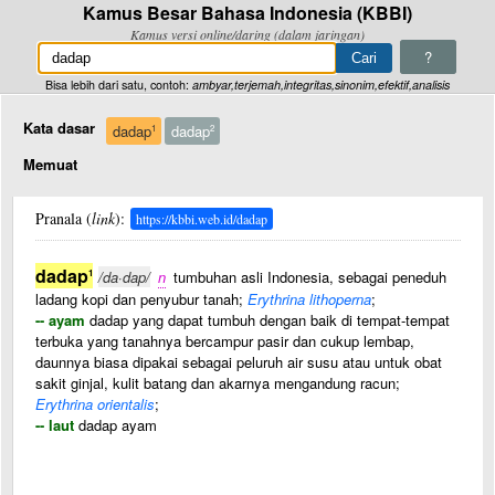
Kamus Besar Bahasa Indonesia (KBBI)
Kamus versi online/daring (dalam jaringan)
?
Bisa lebih dari satu, contoh:
ambyar,terjemah,integritas,sinonim,efektif,analisis
Kata dasar
dadap
dadap
1
2
Memuat
Pranala (
link
):
https://kbbi.web.id/dadap
dadap
1
/da·dap/
n
tumbuhan asli Indonesia, sebagai peneduh
ladang kopi dan penyubur tanah;
Erythrina lithoperna
;
-- ayam
dadap yang dapat tumbuh dengan baik di tempat-tempat
terbuka yang tanahnya bercampur pasir dan cukup lembap,
daunnya biasa dipakai sebagai peluruh air susu atau untuk obat
sakit ginjal, kulit batang dan akarnya mengandung racun;
Erythrina orientalis
;
-- laut
dadap ayam