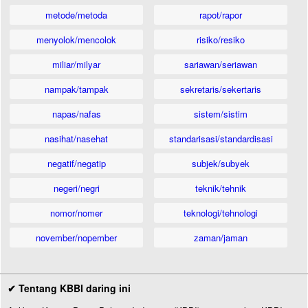
metode/metoda
rapot/rapor
menyolok/mencolok
risiko/resiko
miliar/milyar
sariawan/seriawan
nampak/tampak
sekretaris/sekertaris
napas/nafas
sistem/sistim
nasihat/nasehat
standarisasi/standardisasi
negatif/negatip
subjek/subyek
negeri/negri
teknik/tehnik
nomor/nomer
teknologi/tehnologi
november/nopember
zaman/jaman
✔ Tentang KBBI daring ini