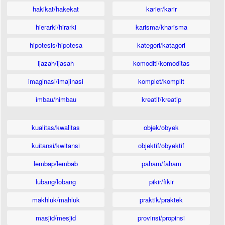
hakikat/hakekat
karier/karir
hierarki/hirarki
karisma/kharisma
hipotesis/hipotesa
kategori/katagori
ijazah/ijasah
komoditi/komoditas
imaginasi/imajinasi
komplet/komplit
imbau/himbau
kreatif/kreatip
kualitas/kwalitas
objek/obyek
kuitansi/kwitansi
objektif/obyektif
lembap/lembab
paham/faham
lubang/lobang
pikir/fikir
makhluk/mahluk
praktik/praktek
masjid/mesjid
provinsi/propinsi