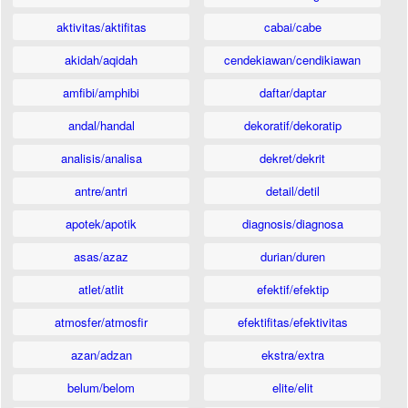
aktivitas/aktifitas
cabai/cabe
akidah/aqidah
cendekiawan/cendikiawan
amfibi/amphibi
daftar/daptar
andal/handal
dekoratif/dekoratip
analisis/analisa
dekret/dekrit
antre/antri
detail/detil
apotek/apotik
diagnosis/diagnosa
asas/azaz
durian/duren
atlet/atlit
efektif/efektip
atmosfer/atmosfir
efektifitas/efektivitas
azan/adzan
ekstra/extra
belum/belom
elite/elit