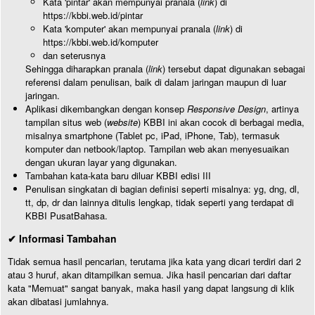
Kata 'pintar' akan mempunyai pranala (
link
) di
https://kbbi.web.id/pintar
Kata 'komputer' akan mempunyai pranala (
link
) di
https://kbbi.web.id/komputer
dan seterusnya
Sehingga diharapkan pranala (
link
) tersebut dapat digunakan sebagai
referensi dalam penulisan, baik di dalam jaringan maupun di luar
jaringan.
Aplikasi dikembangkan dengan konsep
Responsive Design
, artinya
tampilan situs web (
website
) KBBI ini akan cocok di berbagai media,
misalnya smartphone (Tablet pc, iPad, iPhone, Tab), termasuk
komputer dan netbook/laptop. Tampilan web akan menyesuaikan
dengan ukuran layar yang digunakan.
Tambahan kata-kata baru diluar KBBI edisi III
Penulisan singkatan di bagian definisi seperti misalnya: yg, dng, dl,
tt, dp, dr dan lainnya ditulis lengkap, tidak seperti yang terdapat di
KBBI PusatBahasa.
✔ Informasi Tambahan
Tidak semua hasil pencarian, terutama jika kata yang dicari terdiri dari 2
atau 3 huruf, akan ditampilkan semua. Jika hasil pencarian dari daftar
kata "Memuat" sangat banyak, maka hasil yang dapat langsung di klik
akan dibatasi jumlahnya.