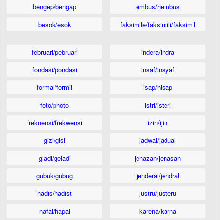
bengep/bengap
embus/hembus
besok/esok
faksimile/faksimili/faksimil
februari/pebruari
indera/indra
fondasi/pondasi
insaf/insyaf
formal/formil
isap/hisap
foto/photo
istri/isteri
frekuensi/frekwensi
izin/ijin
gizi/gisi
jadwal/jadual
gladi/geladi
jenazah/jenasah
gubuk/gubug
jenderal/jendral
hadis/hadist
justru/justeru
hafal/hapal
karena/karna