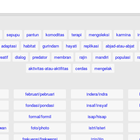
sepupu
pantun
komoditas
terapi
mengoleksi
karmina
i
adaptasi
habitat
gurindam
hayati
replikasi
abjad-atau-abjat
eatif
dialog
predator
membran
rajin
mandiri
populasi
r
aktivitas-atau-aktifitas
cerdas
mengelak
februari/pebruari
indera/indra
fondasi/pondasi
insaf/insyaf
formal/formil
isap/hisap
wan
foto/photo
istri/isteri
frekuensi/frekwensi
izin/ijin