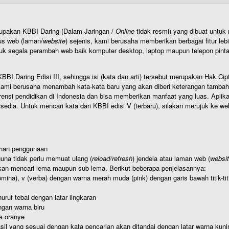
rupakan KBBI Daring (Dalam Jaringan /
Online
tidak resmi) yang dibuat unt
us web (laman/
website
) sejenis, kami berusaha memberikan berbagai fitur leb
uk segala perambah web baik komputer desktop, laptop maupun telepon pintar 
BI Daring Edisi III, sehingga isi (kata dan arti) tersebut merupakan Hak
ami berusaha menambah kata-kata baru yang akan diberi keterangan tambahan d
 pendidikan di Indonesia dan bisa memberikan manfaat yang luas. Aplikasi i
rsedia. Untuk mencari kata dari KBBI edisi V (terbaru), silakan merujuk ke we
ahan penggunaan
una tidak perlu memuat ulang (
reload/refresh
) jendela atau laman web (
websi
kan mencari lema maupun sub lema. Berikut beberapa penjelasannya:
nomina), v (verba) dengan warna merah muda (pink) dengan garis bawah titik-
uruf tebal dengan latar lingkaran
gan warna biru
a oranye
hasil yang sesuai dengan kata pencarian akan ditandai dengan latar warna kuni