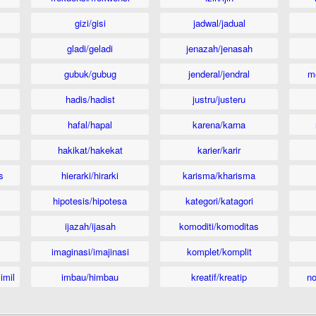
gizi/gisi
jadwal/jadual
gladi/geladi
jenazah/jenasah
gubuk/gubug
jenderal/jendral
m
hadis/hadist
justru/justeru
hafal/hapal
karena/karna
hakikat/hakekat
karier/karir
s
hierarki/hirarki
karisma/kharisma
hipotesis/hipotesa
kategori/katagori
ijazah/ijasah
komoditi/komoditas
imaginasi/imajinasi
komplet/komplit
imil
imbau/himbau
kreatif/kreatip
n