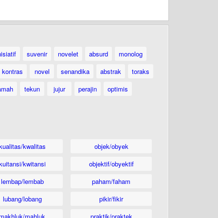
nisiatif
suvenir
novelet
absurd
monolog
kontras
novel
senandika
abstrak
toraks
amah
tekun
jujur
perajin
optimis
kualitas/kwalitas
objek/obyek
kuitansi/kwitansi
objektif/obyektif
lembap/lembab
paham/faham
lubang/lobang
pikir/fikir
makhluk/mahluk
praktik/praktek