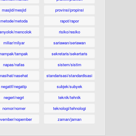
masjid/mesjid
provinsi/propinsi
metode/metoda
rapot/rapor
enyolok/mencolok
risiko/resiko
miliar/milyar
sariawan/seriawan
nampak/tampak
sekretaris/sekertaris
napas/nafas
sistem/sistim
nasihat/nasehat
standarisasi/standardisasi
negatif/negatip
subjek/subyek
negeri/negri
teknik/tehnik
nomor/nomer
teknologi/tehnologi
ovember/nopember
zaman/jaman