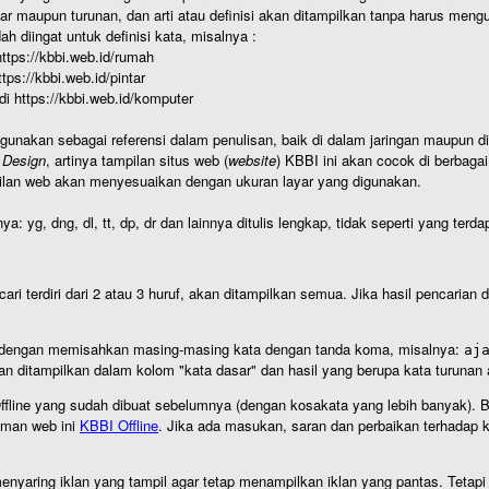
r maupun turunan, dan arti atau definisi akan ditampilkan tanpa harus mengu
h diingat untuk definisi kata, misalnya :
 https://kbbi.web.id/rumah
https://kbbi.web.id/pintar
 di https://kbbi.web.id/komputer
igunakan sebagai referensi dalam penulisan, baik di dalam jaringan maupun di 
 Design
, artinya tampilan situs web (
website
) KBBI ini akan cocok di berbaga
ilan web akan menyesuaikan dengan ukuran layar yang digunakan.
nya: yg, dng, dl, tt, dp, dr dan lainnya ditulis lengkap, tidak seperti yang te
cari terdiri dari 2 atau 3 huruf, akan ditampilkan semua. Jika hasil pencarian
an dengan memisahkan masing-masing kata dengan tanda koma, misalnya:
aj
an ditampilkan dalam kolom "kata dasar" dan hasil yang berupa kata turuna
I Offline yang sudah dibuat sebelumnya (dengan kosakata yang lebih banyak). 
aman web ini
KBBI Offline
. Jika ada masukan, saran dan perbaikan terhadap kb
nyaring iklan yang tampil agar tetap menampilkan iklan yang pantas. Tetapi j