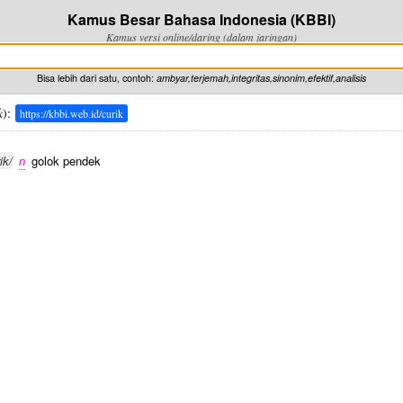
Kamus Besar Bahasa Indonesia (KBBI)
Kamus versi online/daring (dalam jaringan)
Bisa lebih dari satu, contoh:
ambyar,terjemah,integritas,sinonim,efektif,analisis
k
):
https://kbbi.web.id/curik
ik/
n
golok pendek