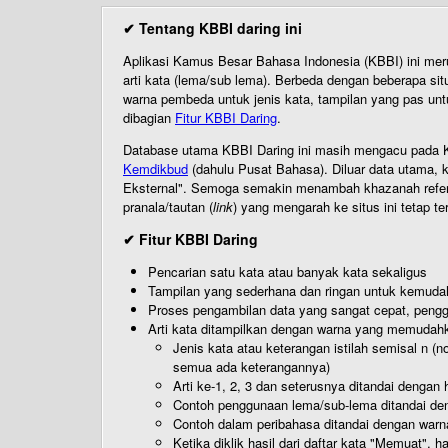
✔ Tentang KBBI daring ini
Aplikasi Kamus Besar Bahasa Indonesia (KBBI) ini me
arti kata (lema/sub lema). Berbeda dengan beberapa sit
warna pembeda untuk jenis kata, tampilan yang pas unt
dibagian
Fitur KBBI Daring
.
Database utama KBBI Daring ini masih mengacu pada KB
Kemdikbud
(dahulu Pusat Bahasa). Diluar data utama, k
Eksternal". Semoga semakin menambah khazanah referensi
pranala/tautan (
link
) yang mengarah ke situs ini tetap te
✔ Fitur KBBI Daring
Pencarian satu kata atau banyak kata sekaligus
Tampilan yang sederhana dan ringan untuk kemud
Proses pengambilan data yang sangat cepat, pengg
Arti kata ditampilkan dengan warna yang memudah
Jenis kata atau keterangan istilah semisal n (
semua ada keterangannya)
Arti ke-1, 2, 3 dan seterusnya ditandai dengan h
Contoh penggunaan lema/sub-lema ditandai den
Contoh dalam peribahasa ditandai dengan warn
Ketika diklik hasil dari daftar kata "Memuat", 