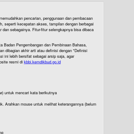
uk memudahkan pencarian, penggunaan dan pembacaan
ih, seperti kecepatan akses, tampilan dengan berbagai
dan sebagainya. Fitur-fitur selengkapnya bisa dibaca
 Cipta Badan Pengembangan dan Pembinaan Bahasa,
ibagian akhir arti atau definisi dengan "Definisi
ni lebih bersifat sebagai arsip saja, agar
bsite resmi di
kbbi.kemdikbud.go.id
te
) untuk mencari kata berikutnya
titik. Arahkan mouse untuk melihat keterangannya (belum
ng