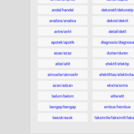
andal/handal
dekoratif/dekoratip
analisis/analisa
dekret/dekrit
antre/antri
detail/detil
apotek/apotik
diagnosis/diagnosa
asas/azaz
durian/duren
atlet/atlit
efektif/efektip
atmosfer/atmosfir
efektifitas/efektivita
azan/adzan
ekstra/extra
belum/belom
elite/elit
bengep/bengap
embus/hembus
besok/esok
faksimile/faksimili/faks