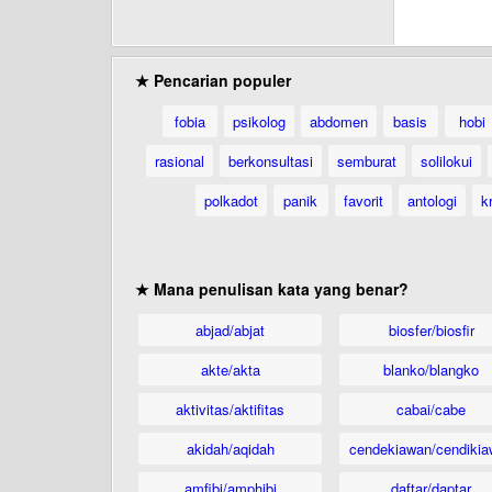
★ Pencarian populer
fobia
psikolog
abdomen
basis
hobi
rasional
berkonsultasi
semburat
solilokui
polkadot
panik
favorit
antologi
kr
★ Mana penulisan kata yang benar?
abjad/abjat
biosfer/biosfir
akte/akta
blanko/blangko
aktivitas/aktifitas
cabai/cabe
akidah/aqidah
cendekiawan/cendikia
amfibi/amphibi
daftar/daptar