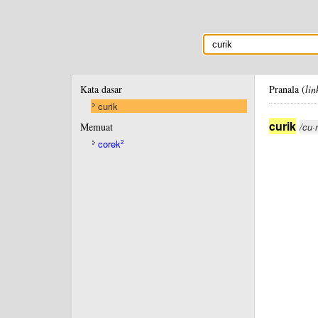
Kata dasar
Pranala (
lin
curik
curik
Memuat
/cu·r
corek
2