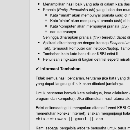
Menampilkan hasil baik yang ada di dalam kata dasa
Pranala (
Pretty Permalink/Link
) yang indah dan muda
Kata 'rumah' akan mempunyai pranala (
link
) di
Kata 'pintar' akan mempunyai pranala (
link
) di 
Kata 'komputer' akan mempunyai pranala (
link
)
dan seterusnya
Sehingga diharapkan pranala (
link
) tersebut dapat d
Aplikasi dikembangkan dengan konsep
Responsive
Tab), termasuk komputer dan netbook/laptop. Tamp
Tambahan kata-kata baru diluar KBBI edisi III
Penulisan singkatan di bagian definisi seperti misal
✔ Informasi Tambahan
Tidak semua hasil pencarian, terutama jika kata yang di
yang dapat langsung di klik akan dibatasi jumlahnya.
Untuk pencarian banyak kata sekaligus, bisa dilakuk
program dan komputer). Jika ditemukan, hasil utama ak
Edisi online/daring ini merupakan alternatif versi KBB
memerlukan koneksi internet), silakan mengunjungi hal
ebta.setiawan || gmail || com
Kami sebagai pengelola website berusaha untuk terus me