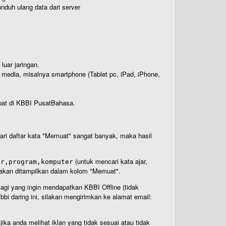
nduh ulang data dari server
luar jaringan.
i media, misalnya smartphone (Tablet pc, iPad, iPhone,
rdapat di KBBI PusatBahasa.
 dari daftar kata "Memuat" sangat banyak, maka hasil
(untuk mencari kata ajar,
ar,program,komputer
n akan ditampilkan dalam kolom "Memuat".
Bagi yang ingin mendapatkan KBBI Offline (tidak
bi daring ini, silakan mengirimkan ke alamat email:
ika anda melihat iklan yang tidak sesuai atau tidak