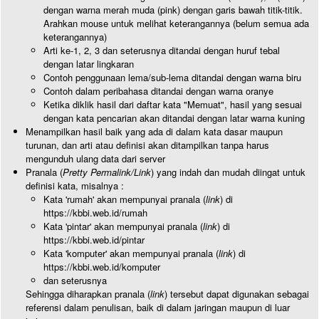
dengan warna merah muda (pink) dengan garis bawah titik-titik.
Arahkan mouse untuk melihat keterangannya (belum semua ada
keterangannya)
Arti ke-1, 2, 3 dan seterusnya ditandai dengan huruf tebal
dengan latar lingkaran
Contoh penggunaan lema/sub-lema ditandai dengan warna biru
Contoh dalam peribahasa ditandai dengan warna oranye
Ketika diklik hasil dari daftar kata "Memuat", hasil yang sesuai
dengan kata pencarian akan ditandai dengan latar warna kuning
Menampilkan hasil baik yang ada di dalam kata dasar maupun
turunan, dan arti atau definisi akan ditampilkan tanpa harus
mengunduh ulang data dari server
Pranala (
Pretty Permalink/Link
) yang indah dan mudah diingat untuk
definisi kata, misalnya :
Kata 'rumah' akan mempunyai pranala (
link
) di
https://kbbi.web.id/rumah
Kata 'pintar' akan mempunyai pranala (
link
) di
https://kbbi.web.id/pintar
Kata 'komputer' akan mempunyai pranala (
link
) di
https://kbbi.web.id/komputer
dan seterusnya
Sehingga diharapkan pranala (
link
) tersebut dapat digunakan sebagai
referensi dalam penulisan, baik di dalam jaringan maupun di luar