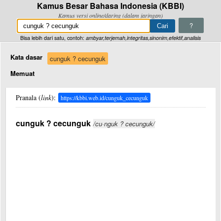
Kamus Besar Bahasa Indonesia (KBBI)
Kamus versi online/daring (dalam jaringan)
?
Bisa lebih dari satu, contoh:
ambyar,terjemah,integritas,sinonim,efektif,analisis
Kata dasar
cunguk ? cecunguk
Memuat
Pranala (
link
):
https://kbbi.web.id/cunguk_cecunguk
cunguk ? cecunguk
/cu·nguk ? cecunguk/