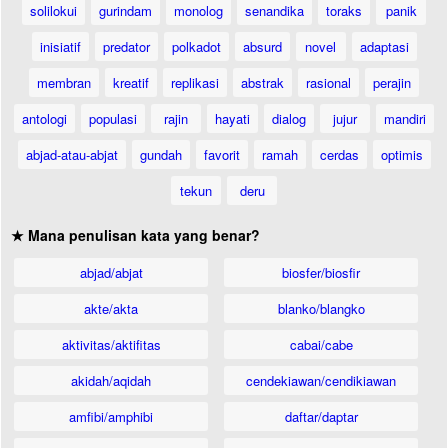
solilokui
gurindam
monolog
senandika
toraks
panik
inisiatif
predator
polkadot
absurd
novel
adaptasi
membran
kreatif
replikasi
abstrak
rasional
perajin
antologi
populasi
rajin
hayati
dialog
jujur
mandiri
abjad-atau-abjat
gundah
favorit
ramah
cerdas
optimis
tekun
deru
★ Mana penulisan kata yang benar?
abjad/abjat
biosfer/biosfir
akte/akta
blanko/blangko
aktivitas/aktifitas
cabai/cabe
akidah/aqidah
cendekiawan/cendikiawan
amfibi/amphibi
daftar/daptar