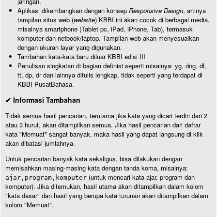
jaringan.
Aplikasi dikembangkan dengan konsep
Responsive Design
, artinya
tampilan situs web (
website
) KBBI ini akan cocok di berbagai media,
misalnya smartphone (Tablet pc, iPad, iPhone, Tab), termasuk
komputer dan netbook/laptop. Tampilan web akan menyesuaikan
dengan ukuran layar yang digunakan.
Tambahan kata-kata baru diluar KBBI edisi III
Penulisan singkatan di bagian definisi seperti misalnya: yg, dng, dl,
tt, dp, dr dan lainnya ditulis lengkap, tidak seperti yang terdapat di
KBBI PusatBahasa.
✔ Informasi Tambahan
Tidak semua hasil pencarian, terutama jika kata yang dicari terdiri dari 2
atau 3 huruf, akan ditampilkan semua. Jika hasil pencarian dari daftar
kata "Memuat" sangat banyak, maka hasil yang dapat langsung di klik
akan dibatasi jumlahnya.
Untuk pencarian banyak kata sekaligus, bisa dilakukan dengan
memisahkan masing-masing kata dengan tanda koma, misalnya:
(untuk mencari kata ajar, program dan
ajar,program,komputer
komputer). Jika ditemukan, hasil utama akan ditampilkan dalam kolom
"kata dasar" dan hasil yang berupa kata turunan akan ditampilkan dalam
kolom "Memuat".