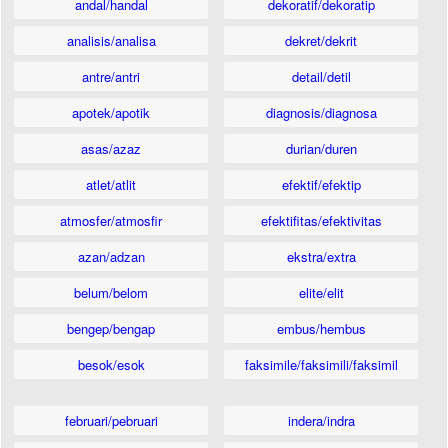
andal/handal
dekoratif/dekoratip
analisis/analisa
dekret/dekrit
antre/antri
detail/detil
apotek/apotik
diagnosis/diagnosa
asas/azaz
durian/duren
atlet/atlit
efektif/efektip
atmosfer/atmosfir
efektifitas/efektivitas
azan/adzan
ekstra/extra
belum/belom
elite/elit
bengep/bengap
embus/hembus
besok/esok
faksimile/faksimili/faksimil
februari/pebruari
indera/indra