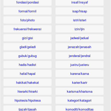
fondasi/pondasi
insaf/insyaf
formal/formil
isap/hisap
foto/photo
istri/isteri
frekuensi/frekwensi
izin/ijin
gizi/gisi
jadwal/jadual
gladi/geladi
jenazah/jenasah
gubuk/gubug
jenderal/jendral
hadis/hadist
justru/justeru
hafal/hapal
karena/karna
hakikat/hakekat
karier/karir
hierarki/hirarki
karisma/kharisma
hipotesis/hipotesa
kategori/katagori
ijazah/ijasah
komoditi/komoditas