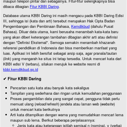
maupun telepon pintar dan sebagainya. Fitur-fitur selengkapnya bisa
dibaca dibagian
Fitur KBBI Daring
.
Database utama KBBI Daring ini masih mengacu pada KBBI Daring Edisi
III, sehingga isi (kata dan arti) tersebut merupakan Hak Cipta Badan
Pengembangan dan Pembinaan Bahasa,
Kemdikbud
(dahulu Pusat
Bahasa). Diluar data utama, kami berusaha menambah kata-kata baru
yang akan diberi keterangan tambahan dibagian akhir arti atau definisi
dengan "Definisi Eksternal". Semoga semakin menambah khazanah
referensi pendidikan di Indonesia dan bisa memberikan manfaat yang
luas. Aplikasi ini lebih bersifat sebagai arsip saja, agar pranala/tautan
(
link
) yang mengarah ke situs ini tetap tersedia. Untuk mencari kata dari
KBBI edisi V (terbaru), silakan merujuk ke website resmi di
kbbi.kemdikbud.go.id
✔ Fitur KBBI Daring
Pencarian satu kata atau banyak kata sekaligus
Tampilan yang sederhana dan ringan untuk kemudahan penggunaan
Proses pengambilan data yang sangat cepat, pengguna tidak perlu
memuat ulang (
reload/refresh
) jendela atau laman web (
website
)
untuk mencari kata berikutnya
Arti kata ditampilkan dengan warna yang memudahkan mencari lema
maupun sub lema. Berikut beberapa penjelasannya:
Jenis kata atau keterangan istilah semisal n (nomina), v (verba)