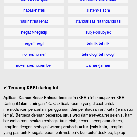
napas/nafas
sistem/sistim
nasihat/nasehat
standarisasi/standardisasi
negatif/negatip
subjek/subyek
negeri/negri
teknik/tehnik
nomor/nomer
teknologi/tehnologi
november/nopember
zaman/jaman
✔ Tentang KBBI daring ini
Aplikasi Kamus Besar Bahasa Indonesia (KBBI) ini merupakan KBBI
Daring (Dalam Jaringan /
Online
tidak resmi) yang dibuat untuk
memudahkan pencarian, penggunaan dan pembacaan arti kata (lema/sub
lema). Berbeda dengan beberapa situs web (laman/
website
) sejenis, kami
berusaha memberikan berbagai fitur lebih, seperti kecepatan akses,
tampilan dengan berbagai warna pembeda untuk jenis kata, tampilan
yang pas untuk segala perambah web baik komputer desktop, laptop