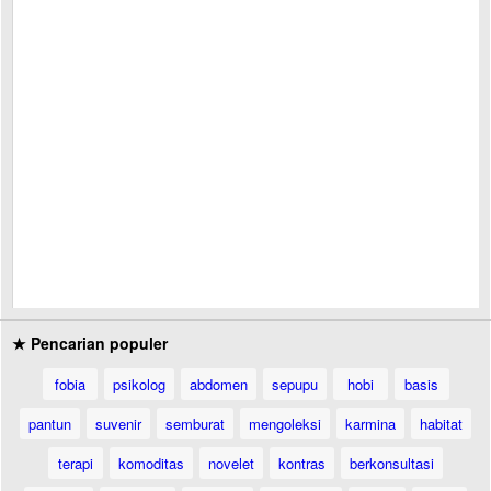
★ Pencarian populer
fobia
psikolog
abdomen
sepupu
hobi
basis
pantun
suvenir
semburat
mengoleksi
karmina
habitat
terapi
komoditas
novelet
kontras
berkonsultasi