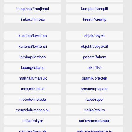
imaginasi/imajinasi
komplet/komplit
imbau/himbau
kreatif/kreatip
kualitas/kwalitas
objek/obyek
kuitansi/kwitansi
objektif/obyektif
lembap/lembab
paham/faham
lubang/lobang
pikir/fikir
makhluk/mahluk
praktik/praktek
masjid/mesjid
provinsi/propinsi
metode/metoda
rapot/rapor
menyolok/mencolok
risiko/resiko
miliar/milyar
sariawan/seriawan
nampak/tampak
sekretaris/sekertaris