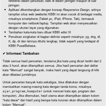
referensi dalam penulisan, baik di dalam jaringan maupun di luar
jaringan.
Aplikasi dikembangkan dengan konsep
Responsive Design
, artinya
tampilan situs web (
website
) KBBI ini akan cocok di berbagai media,
misalnya smartphone (Tablet pc, iPad, iPhone, Tab), termasuk
komputer dan netbook/laptop. Tampilan web akan menyesuaikan
dengan ukuran layar yang digunakan.
Tambahan kata-kata baru diluar KBBI edisi III
Penulisan singkatan di bagian definisi seperti misalnya: yg, dng, dl,
tt, dp, dr dan lainnya ditulis lengkap, tidak seperti yang terdapat di
KBBI PusatBahasa.
✔ Informasi Tambahan
Tidak semua hasil pencarian, terutama jika kata yang dicari terdiri dari 2
atau 3 huruf, akan ditampilkan semua. Jika hasil pencarian dari daftar
kata "Memuat" sangat banyak, maka hasil yang dapat langsung di klik
akan dibatasi jumlahnya.
Untuk pencarian banyak kata sekaligus, bisa dilakukan dengan
memisahkan masing-masing kata dengan tanda koma, misalnya:
(untuk mencari kata ajar, program dan
ajar,program,komputer
komputer). Jika ditemukan, hasil utama akan ditampilkan dalam kolom
"kata dasar" dan hasil yang berupa kata turunan akan ditampilkan dalam
kolom "Memuat".