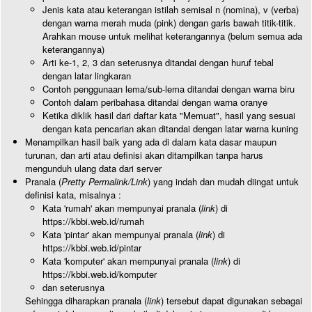
Jenis kata atau keterangan istilah semisal n (nomina), v (verba)
dengan warna merah muda (pink) dengan garis bawah titik-titik.
Arahkan mouse untuk melihat keterangannya (belum semua ada
keterangannya)
Arti ke-1, 2, 3 dan seterusnya ditandai dengan huruf tebal
dengan latar lingkaran
Contoh penggunaan lema/sub-lema ditandai dengan warna biru
Contoh dalam peribahasa ditandai dengan warna oranye
Ketika diklik hasil dari daftar kata "Memuat", hasil yang sesuai
dengan kata pencarian akan ditandai dengan latar warna kuning
Menampilkan hasil baik yang ada di dalam kata dasar maupun
turunan, dan arti atau definisi akan ditampilkan tanpa harus
mengunduh ulang data dari server
Pranala (
Pretty Permalink/Link
) yang indah dan mudah diingat untuk
definisi kata, misalnya :
Kata 'rumah' akan mempunyai pranala (
link
) di
https://kbbi.web.id/rumah
Kata 'pintar' akan mempunyai pranala (
link
) di
https://kbbi.web.id/pintar
Kata 'komputer' akan mempunyai pranala (
link
) di
https://kbbi.web.id/komputer
dan seterusnya
Sehingga diharapkan pranala (
link
) tersebut dapat digunakan sebagai