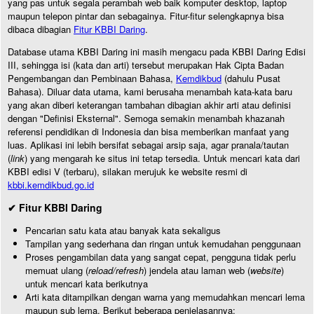
yang pas untuk segala perambah web baik komputer desktop, laptop
maupun telepon pintar dan sebagainya. Fitur-fitur selengkapnya bisa
dibaca dibagian
Fitur KBBI Daring
.
Database utama KBBI Daring ini masih mengacu pada KBBI Daring Edisi
III, sehingga isi (kata dan arti) tersebut merupakan Hak Cipta Badan
Pengembangan dan Pembinaan Bahasa,
Kemdikbud
(dahulu Pusat
Bahasa). Diluar data utama, kami berusaha menambah kata-kata baru
yang akan diberi keterangan tambahan dibagian akhir arti atau definisi
dengan "Definisi Eksternal". Semoga semakin menambah khazanah
referensi pendidikan di Indonesia dan bisa memberikan manfaat yang
luas. Aplikasi ini lebih bersifat sebagai arsip saja, agar pranala/tautan
(
link
) yang mengarah ke situs ini tetap tersedia. Untuk mencari kata dari
KBBI edisi V (terbaru), silakan merujuk ke website resmi di
kbbi.kemdikbud.go.id
✔ Fitur KBBI Daring
Pencarian satu kata atau banyak kata sekaligus
Tampilan yang sederhana dan ringan untuk kemudahan penggunaan
Proses pengambilan data yang sangat cepat, pengguna tidak perlu
memuat ulang (
reload/refresh
) jendela atau laman web (
website
)
untuk mencari kata berikutnya
Arti kata ditampilkan dengan warna yang memudahkan mencari lema
maupun sub lema. Berikut beberapa penjelasannya: