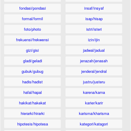
fondasi/pondasi
insaf/insyaf
formal/formil
isap/hisap
foto/photo
istri/isteri
frekuensi/frekwensi
izin/ijin
gizi/gisi
jadwal/jadual
gladi/geladi
jenazah/jenasah
gubuk/gubug
jenderal/jendral
hadis/hadist
justru/justeru
hafal/hapal
karena/karna
hakikat/hakekat
karier/karir
hierarki/hirarki
karisma/kharisma
hipotesis/hipotesa
kategori/katagori