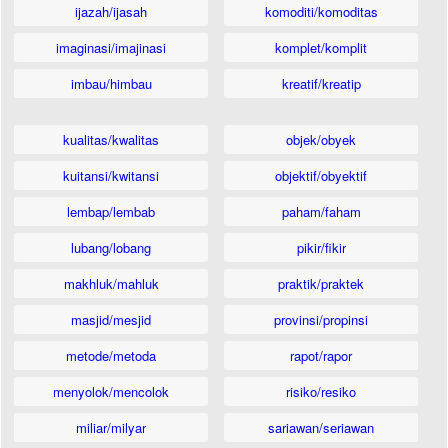
ijazah/ijasah
komoditi/komoditas
imaginasi/imajinasi
komplet/komplit
imbau/himbau
kreatif/kreatip
kualitas/kwalitas
objek/obyek
kuitansi/kwitansi
objektif/obyektif
lembap/lembab
paham/faham
lubang/lobang
pikir/fikir
makhluk/mahluk
praktik/praktek
masjid/mesjid
provinsi/propinsi
metode/metoda
rapot/rapor
menyolok/mencolok
risiko/resiko
miliar/milyar
sariawan/seriawan