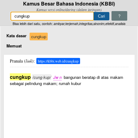
Kamus Besar Bahasa Indonesia (KBBI)
Kamus versi online/daring (dalam jaringan)
?
Bisa lebih dari satu, contoh:
ambyar,terjemah,integritas,sinonim,efektif,analisis
Kata dasar
cungkup
Memuat
Pranala (
link
):
https://kbbi.web.id/cungkup
cungkup
/cung·kup/
Jw n
bangunan beratap di atas makam
sebagai pelindung makam; rumah kubur