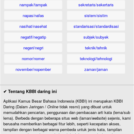
nampak/tampak
sekretaris/sekertaris
napas/nafas
sistem/sistim
nasihat/nasehat
standarisasi/standardisasi
negatif/negatip
subjek/subyek
negeri/negri
teknik/tehnik
nomor/nomer
teknologi/tehnologi
november/nopember
zaman/jaman
✔ Tentang KBBI daring ini
Aplikasi Kamus Besar Bahasa Indonesia (KBBI) ini merupakan KBBI
Daring (Dalam Jaringan /
Online
tidak resmi) yang dibuat untuk
memudahkan pencarian, penggunaan dan pembacaan arti kata (lema/sub
lema). Berbeda dengan beberapa situs web (laman/
website
) sejenis, kami
berusaha memberikan berbagai fitur lebih, seperti kecepatan akses,
tampilan dengan berbagai warna pembeda untuk jenis kata, tampilan