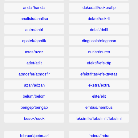
andal/handal
dekoratif/dekoratip
analisis/analisa
dekret/dekrit
antre/antri
detail/detil
apotek/apotik
diagnosis/diagnosa
asas/azaz
durian/duren
atlet/atlit
efektif/efektip
atmosfer/atmosfir
efektifitas/efektivitas
azan/adzan
ekstra/extra
belum/belom
elite/elit
bengep/bengap
embus/hembus
besok/esok
faksimile/faksimili/faksimil
februari/pebruari
indera/indra