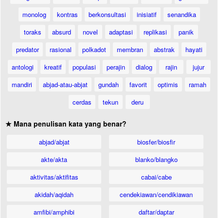
monolog
kontras
berkonsultasi
inisiatif
senandika
toraks
absurd
novel
adaptasi
replikasi
panik
predator
rasional
polkadot
membran
abstrak
hayati
antologi
kreatif
populasi
perajin
dialog
rajin
jujur
mandiri
abjad-atau-abjat
gundah
favorit
optimis
ramah
cerdas
tekun
deru
★ Mana penulisan kata yang benar?
abjad/abjat
biosfer/biosfir
akte/akta
blanko/blangko
aktivitas/aktifitas
cabai/cabe
akidah/aqidah
cendekiawan/cendikiawan
amfibi/amphibi
daftar/daptar