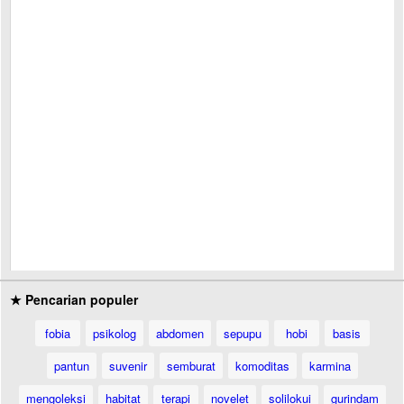
★ Pencarian populer
fobia
psikolog
abdomen
sepupu
hobi
basis
pantun
suvenir
semburat
komoditas
karmina
mengoleksi
habitat
terapi
novelet
solilokui
gurindam